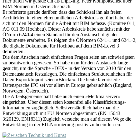
Hier trafen wir gerade ein als Dipl.-Ing. Peter Kompoltschek über
BIM-Normen in Österreich sprach.
Er referierte gerade darüber, dass das Schicksal ihn als freien
Architekten in einen ehrenamtlichen Arbeitskreis geführt habe, der
sich mit den Normen für die Arbeit mit BIM befasse. (Komitee 011,
AG 011.09 Hochbau). Dieser Arbeitskreis habe zunächst mit der
ÖNorm 6240-4 einen Standard für den Austausch digitaler
Dokumente erarbeitet. Es folgten die ÖNormen 6241-1 und 6241-2,
die digitale Dokumente für Hochbau auf dem BIM-Level 3
definierten.
Die dem Anschein nach einfachsten Fragen seien am schwierigsten
zu beantworten gewesen. So habe man für den Austausch lange
gesucht, um die Sprache »DFX« in der Version von 2010 für den
Datenaustausch festzulegen. Die einfachsten Struktureinheiten für
Daten Export/Import seien »Blöcke«. Die heute favorisierte
Datensprache IFC sei vor allem in Europa gebräuchlich (England,
Norwegen, Österreich).
Die Arbeitsgemeinschaft habe auch einen »Merkmalserver«
eingerichtet. Über diesen seien kostenfrei alle Klassifizierungs-
Informationen zugänglich. Selbstverständlich habe man die
Entwicklung auch mit EU-Normen abgestimmt. (EN 15643-
3:20129, EN16311) Zugleich versuche man auf diesem Wege die
Entwicklung in der EU-Normierung positiv zu beeinflussen.