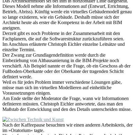
Das Architektenmodel sei bei ihm in horizontaler Linie dargestellt.
Dieses Modell nehme alle Informationen auf (Entwurf, Errichtung,
Betrieb, Abriss). Künftig werde ein virtuelles Gebäudemodell genau
so lange existieren, wie ein Gebäude. Deshalb müsse sich der
Architekt heute als erster die Kompetenz in der Arbeit mit BIM
aneignen.
Derzeit gibt es noch Probleme in der Zusammenarbeit mit den
Fachplanern, die auf die Softwarestruktur zurückzuführen seien.
Im Anschluss erläuterte Christoph Eichler einzelne Leitsätze und
einzelne Termini.
Der Zwang zur Grundlagendefinition werde durch die
Einbeziehung von Altbausanierung in die BIM-Projekte noch
verschärft. Als Beispiel nannte er die Frage, ob ein Geschoss ab der
Fußboden-Oberkante oder der Oberkante der tragenden Schicht
definiert werde.
Weil es für jedes Problem immer verschiedene Lösungen gäbe,
müsse man sich im virtuellen Modellieren auf einheitliche
Voraussetzungen einigen.
Am Ende stellte der Moderator die Frage, wann wir Informationen
definieren müssten. Christoph Eichler antwortete, dass man den
Maßstab der Entwicklung und den des Details unterscheiden müsse.
Nach der Kaffeepause besuchten wir einen anderen Arbeitskreis, der
im »Oratorium« tagte.