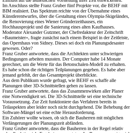
Einfluss auf die ästhetischen Vorstellung ihrer Zeit entwickelten.
Im Anschluss stellte Franz Gruber fünf Projekte vor, die BEHF mit
BIM realisiert. Das Spektrum reichte von der Übernahme eines
Künstlerentwurfes, über die Gestaltung eines Olympia-Skigeländes,
die Renovierung eines Wiener Gründerzeithauses, ein
Hochhausprojekt und die Sanierung eines alten Kaufhauses.
Moderator Alexander Gutzmer, der Chefredakteur der Zeitschrift
»Baumeister«, fragte zunächst nach einem Beispiel in der Zeitleiste,
das Opernhaus von Sidney. Dieses sei doch ein Planungsdesaster
gewesen. Oder?
Franz Gruber antwortete, dass die Architekten unter schwierigen
Bedingungen arbeiten mussten. Der Computer habe 14 Monate
gerechnet, um die Werte für das Betonschalen-Modell zu erhalten.
Es habe schon die richtigen Teilplanungen gegeben. Es habe aber
jemand gefehlt, der das Gesamtprojekt überblickte.
Aus dem Publikum wurde gefragt, wie BEHF es schaffe alle
Planungen über 3D-Schnittstellen gehen zu lassen.
Franz Gruber antwortete, dass das Zusammenwirken aller Planer
eine Notwendigkeit sei. Die 3D-Schnittstelle sei eine technische
Voraussetzung. Zur Zeit funktioniere das Verfahren bereits in
Teilaspekten aber leider noch nicht durchgehend. Die Behebung der
Software-Mängel sei eine echte Herausforderung.
Ein Zuhörer wollte wissen, ob sich die Bauherren mit möglichen
Verlängerungen der Planungszeit abfänden.
Franz Gruber antwortete, dass die Bauherren in der Regel relativ