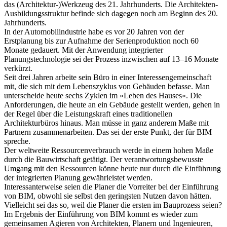
das (Architektur-)Werkzeug des 21. Jahrhunderts. Die Architekten-
Ausbildungsstruktur befinde sich dagegen noch am Beginn des 20.
Jahrhunderts.
In der Automobilindustrie habe es vor 20 Jahren von der
Erstplanung bis zur Aufnahme der Serienproduktion noch 60
Monate gedauert. Mit der Anwendung integrierter
Planungstechnologie sei der Prozess inzwischen auf 13–16 Monate
verkürzt.
Seit drei Jahren arbeite sein Büro in einer Interessengemeinschaft
mit, die sich mit dem Lebenszyklus von Gebäuden befasse. Man
unterscheide heute sechs Zyklen im »Leben des Hauses«. Die
Anforderungen, die heute an ein Gebäude gestellt werden, gehen in
der Regel über die Leistungskraft eines traditionellen
Architekturbüros hinaus. Man müsse in ganz anderem Maße mit
Partnern zusammenarbeiten. Das sei der erste Punkt, der für BIM
spreche.
Der weltweite Ressourcenverbrauch werde in einem hohen Maße
durch die Bauwirtschaft getätigt. Der verantwortungsbewusste
Umgang mit den Ressourcen könne heute nur durch die Einführung
der integrierten Planung gewährleistet werden.
Interessanterweise seien die Planer die Vorreiter bei der Einführung
von BIM, obwohl sie selbst den geringsten Nutzen davon hätten.
Vielleicht sei das so, weil die Planer die ersten im Bauprozess seien?
Im Ergebnis der Einführung von BIM kommt es wieder zum
gemeinsamen Agieren von Architekten, Planern und Ingenieuren,