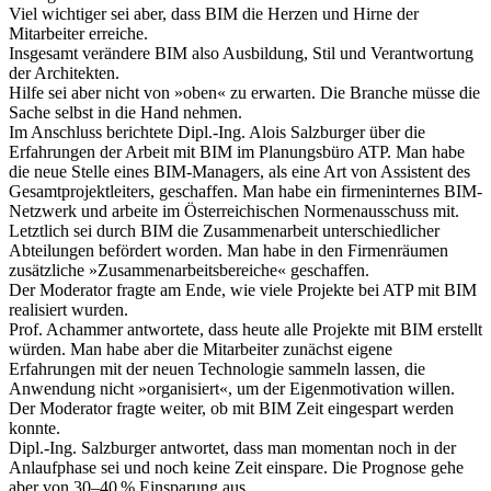
Viel wichtiger sei aber, dass BIM die Herzen und Hirne der
Mitarbeiter erreiche.
Insgesamt verändere BIM also Ausbildung, Stil und Verantwortung
der Architekten.
Hilfe sei aber nicht von »oben« zu erwarten. Die Branche müsse die
Sache selbst in die Hand nehmen.
Im Anschluss berichtete Dipl.-Ing. Alois Salzburger über die
Erfahrungen der Arbeit mit BIM im Planungsbüro ATP. Man habe
die neue Stelle eines BIM-Managers, als eine Art von Assistent des
Gesamtprojektleiters, geschaffen. Man habe ein firmeninternes BIM-
Netzwerk und arbeite im Österreichischen Normenausschuss mit.
Letztlich sei durch BIM die Zusammenarbeit unterschiedlicher
Abteilungen befördert worden. Man habe in den Firmenräumen
zusätzliche »Zusammenarbeitsbereiche« geschaffen.
Der Moderator fragte am Ende, wie viele Projekte bei ATP mit BIM
realisiert wurden.
Prof. Achammer antwortete, dass heute alle Projekte mit BIM erstellt
würden. Man habe aber die Mitarbeiter zunächst eigene
Erfahrungen mit der neuen Technologie sammeln lassen, die
Anwendung nicht »organisiert«, um der Eigenmotivation willen.
Der Moderator fragte weiter, ob mit BIM Zeit eingespart werden
konnte.
Dipl.-Ing. Salzburger antwortet, dass man momentan noch in der
Anlaufphase sei und noch keine Zeit einspare. Die Prognose gehe
aber von 30–40 % Einsparung aus.