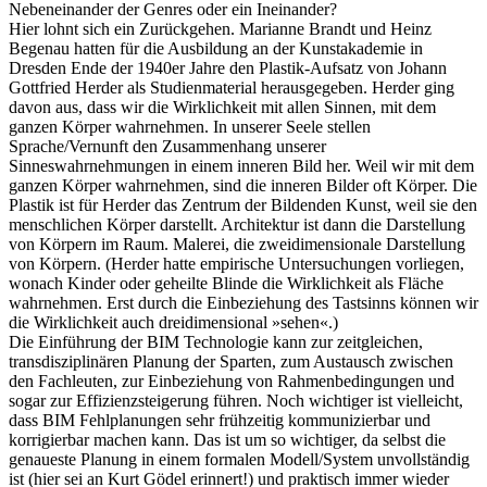
Nebeneinander der Genres oder ein Ineinander?
Hier lohnt sich ein Zurückgehen. Marianne Brandt und Heinz
Begenau hatten für die Ausbildung an der Kunstakademie in
Dresden Ende der 1940er Jahre den Plastik-Aufsatz von Johann
Gottfried Herder als Studienmaterial herausgegeben. Herder ging
davon aus, dass wir die Wirklichkeit mit allen Sinnen, mit dem
ganzen Körper wahrnehmen. In unserer Seele stellen
Sprache/Vernunft den Zusammenhang unserer
Sinneswahrnehmungen in einem inneren Bild her. Weil wir mit dem
ganzen Körper wahrnehmen, sind die inneren Bilder oft Körper. Die
Plastik ist für Herder das Zentrum der Bildenden Kunst, weil sie den
menschlichen Körper darstellt. Architektur ist dann die Darstellung
von Körpern im Raum. Malerei, die zweidimensionale Darstellung
von Körpern. (Herder hatte empirische Untersuchungen vorliegen,
wonach Kinder oder geheilte Blinde die Wirklichkeit als Fläche
wahrnehmen. Erst durch die Einbeziehung des Tastsinns können wir
die Wirklichkeit auch dreidimensional »sehen«.)
Die Einführung der BIM Technologie kann zur zeitgleichen,
transdisziplinären Planung der Sparten, zum Austausch zwischen
den Fachleuten, zur Einbeziehung von Rahmenbedingungen und
sogar zur Effizienzsteigerung führen. Noch wichtiger ist vielleicht,
dass BIM Fehlplanungen sehr frühzeitig kommunizierbar und
korrigierbar machen kann. Das ist um so wichtiger, da selbst die
genaueste Planung in einem formalen Modell/System unvollständig
ist (hier sei an Kurt Gödel erinnert!) und praktisch immer wieder