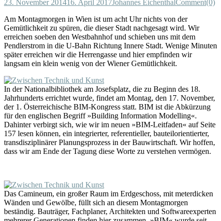
23. November 2014
16. April 2017
Johannes Eichenthal
Comment(0)
Am Montagmorgen in Wien ist um acht Uhr nichts von der
Gemütlichkeit zu spüren, die dieser Stadt nachgesagt wird. Wir
erreichen soeben den Westbahnhof und schieben uns mit dem
Pendlerstrom in die U-Bahn Richtung Innere Stadt. Wenige Minuten
später erreichen wir die Herrengasse und hier empfinden wir
langsam ein klein wenig von der Wiener Gemütlichkeit.
In der Nationalbibliothek am Josefsplatz, die zu Beginn des 18.
Jahrhunderts errichtet wurde, findet am Montag, den 17. November,
der 1. Österreichische BIM-Kongress statt. BIM ist die Abkürzung
für den englischen Begriff »Building Information Modelling«.
Dahinter verbirgt sich, wie wir im neuen »BIM-Leitfaden« auf Seite
157 lesen können, ein integrierter, referentieller, bauteilorientierter,
transdisziplinärer Planungsprozess in der Bauwirtschaft. Wir hoffen,
dass wir am Ende der Tagung diese Worte zu verstehen vermögen.
Das Camineum, ein großer Raum im Erdgeschoss, mit meterdicken
Wänden und Gewölbe, füllt sich an diesem Montagmorgen
beständig. Bauträger, Fachplaner, Architekten und Softwareexperten
mehrerer Generationen finden hier zusammen. »BIM« wurde seit