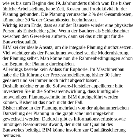
wie es bis zum Beginn des 19. Jahrhunderts üblich war. Die bisher
übliche Arbeitsteilung habe Zeit, Kosten und Produktivität in der
Planung gebunden. Die Planung verursache 2 % der Gesamtkosten,
könne aber 30 % der Gesamtkosten beeinflussen.
Wichtig ist am Ende, dass es auf der Bauseite wieder eine physische
Person als Entscheider gäbe. Wenn der Bauherr als Schiedsrichter
zwischen den Gewerken auftrete, dann sei das nicht gut für die
Bauwerksqualität.
BIM sei der ideale Ansatz, um die integrale Planung durchzusetzen.
Viel wichtiger als der Paradigmenwechsel sei die Modernisierung
der Planung selbst. Man könne nun die Rahmenbedingungen schon
am Beginn der Planung durchspielen.
Allerdings bestehe kein Anlass für Euphorie. Im Maschinenbau
habe die Einführung der Prozessmodellierung bisher 30 Jahre
gedauert und sei immer noch nicht abgeschlossen.
Deshalb möchte er an die Software-Hersteller appellieren: bitte
investieren Sie in die Softwareentwicklung, dass künftig alle
notwendigen Planungsschritte im BIM durchgeführt werden
können. Bisher ist das noch nicht der Fall.
Bisher müsse in der Planung mehrfach von der alphanumerischen
Darstellung der Planung in die graphische und umgekehrt
gewechselt werden. Dadurch gibt es Informationsverluste sowie
unnötigen Ressourcenaufwand, der nicht zur Qualität des
Bauwerkes beiträgt. BIM könne insofern zur Qualitätssicherung
beitragen.