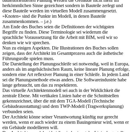
bauteilorientierten Planung werden die Gebäude nicht mehr im
herkömmlichen Sinne gezeichnet sondern in Bauteile zerlegt und
diese Bauteile werden im virtuellen Modell zusammengesetzt.
»Knoten« sind die Punkte im Modell, in denen Bauteile
zusammenkommen. – j.e.)
Am Ende des Buches seien die Definitionen der wichtigsten
Begriffe zu finden. Diese Terminologie sei wiederum die
sprachliche Voraussetzung für die Arbeit mit BIM, weil wir so
denken wie wir sprechen.
Nun zu einigen Aspekten. Die Illustrationen des Buches sollen
zeigen, dass der Architekt im Gesamtprozess auch die ästhetische
Führungsrolle spielen muss.
Die Darstellung der Planungsschleife sei notwendig, weil in Europa,
anders als im angelsächsischen Raum, keine lineare Planung erfolge,
sondern eine Art reflexiver Planung in einer Schleife. In jedem Land
sei die Planungsmethode etwas anders. Die Softwareindustrie habe
lange gebraucht, um das zu respektieren.
Das virtuelle Architektenmodell sei auch in der Wirklichkeit die
zentrale Ebene. Mit vertikalen Linien habe er die Schnittstellen
gekennzeichnet, über die mit dem TGA-Modell (Technische
Gebäudeausstattung) und dem TWP-Modell (Tragwerksplanung)
verbunden seien.
Der Architekt könne seiner Verantwortung künftig nur gerecht
werden, wenn er auch wieder zu einem Bauingenieur wird, wenn er
ein Gebäude modellieren will.