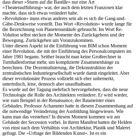
dass dieser »Sturm auf die Bastille« nur eine Art
»Theateraufführung« war, der auch dem letzten Franzosen klar
machte, dass sich etwas verändert habe.
»Revolution« muss etwas anderes sein als es sich die Gang-und-
Gäbe-Denkweise vorstellt. Das Wort »Revolution« wurde lange für
die Bezeichnung von Planetenumläufe gebraucht. Im Wort Re-
Volution selbst stecken die Momente des Zurückgehens und der
Bewegung. Zurückgehen um Voranzukommen.
Unter diesem Aspekt ist die Einführung von BIM schon Moment
einer Revolution, die mit der Einführung des Personalcomputers im
Jahre 1981 begann. Seither braucht man keine Großrechner in
Turnhallenformat mehr, um komplizierte Zusammenhänge zu
berechnen. Die Dezentralisierung, die Dekonstruktion der
zentralistischen Industriegesellschaft wurde damit eingeleitet. Aber
dieser revolutionäre Prozess vollzieht sich eher unbemerkt,
unterirdisch, leise, dennoch aber unaufhaltsam.
Es wurde auf der Tagung mehrfach hervorgehoben, dass die neue
Technologie die Rolle des Architekten verändere. Er wird wieder,
wie zum Beispiel in der Renaissance, der Baumeister eines
Gebäudes. Professor Achammer hatte in diesem Zusammenhang auf
die notwendige Veränderung der Ausbildung hingewiesen. Wie
kann man das verstehen? In diesem Moment kommen wir am
Gebäude der Secession vorbei. In ihrem Manifest hatten die Helden
von einst nach dem Verhältnis von Architektur, Plastik und Malerei
gefragt. Die »Urfrage der Bildenden Kunst«. Ist es ein