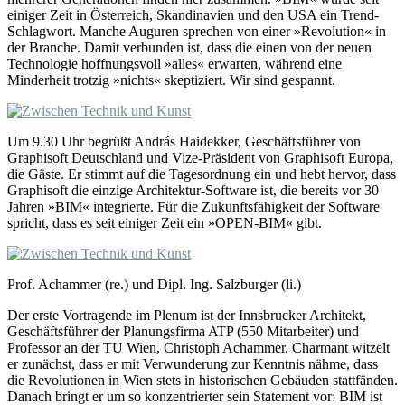
einiger Zeit in Österreich, Skandinavien und den USA ein Trend-
Schlagwort. Manche Auguren sprechen von einer »Revolution« in
der Branche. Damit verbunden ist, dass die einen von der neuen
Technologie hoffnungsvoll »alles« erwarten, während eine
Minderheit trotzig »nichts« skeptiziert. Wir sind gespannt.
Um 9.30 Uhr begrüßt András Haidekker, Geschäftsführer von
Graphisoft Deutschland und Vize-Präsident von Graphisoft Europa,
die Gäste. Er stimmt auf die Tagesordnung ein und hebt hervor, dass
Graphisoft die einzige Architektur-Software ist, die bereits vor 30
Jahren »BIM« integrierte. Für die Zukunftsfähigkeit der Software
spricht, dass es seit einiger Zeit ein »OPEN-BIM« gibt.
Prof. Achammer (re.) und Dipl. Ing. Salzburger (li.)
Der erste Vortragende im Plenum ist der Innsbrucker Architekt,
Geschäftsführer der Planungsfirma ATP (550 Mitarbeiter) und
Professor an der TU Wien, Christoph Achammer. Charmant witzelt
er zunächst, dass er mit Verwunderung zur Kenntnis nähme, dass
die Revolutionen in Wien stets in historischen Gebäuden stattfänden.
Danach bringt er um so konzentrierter sein Statement vor: BIM ist