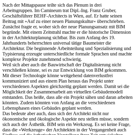
Nach der Mittagspause teilte sich das Plenum in drei
Arbeitsgruppen. Im Camineum trat Dipl.-Ing. Franz Gruber,
Geschäftsführer BEHF-Architects in Wien, auf. Er hatte seinen
Beitrag mit »Auf zu einer neuen Planungskultur« überschrieben.
Zunächst fragte er, woher sich der neue Planungsansatz mit BIM
begründe. Mit einem Zeitstrahl machte er die historische Dimension
in der Architekturplanung sichtbar. Bis zum Anfang des 19.
Jahrhunderts beherrschten universal tätige Baumeister die
Architektur. Die beginnende Arbeitsteilung und Spezialisierung und
Typisierung erzeugte unterschiedliche formale Sprachen und machte
komplexe Projekte zunehmend schwierig.
Weil sich aber auch die Bauwirtschaft der Digitalisierung nicht
verschließen könne, sei es zur Entwicklung von BIM gekommen.
Mit dieser Technologie könne weitgehend datenverlustfrei
kommuniziert und aus einem Plan heraus das Projekt unter
verschiedenen Aspekten gleichzeitig geplant werden. Damit sei die
Möglichkeit der Zusammenarbeit am virtuellen Gebäudemodell
entstanden. Das heiße, dass alle ein Projekt sähen und daran arbeiten
könnten. Zudem könnten von Anfang an die verschiedenen
Lebensphasen eines Gebäudes geplant werden.
Das bedeute aber auch, dass sich der Architekt nicht nur
ökonomische und ökologische Aspekte neu stellen müsse, sondern
sich auch der Ästhetik. BIM sein ein Werkzeug. Es sei keine Frage,
dass die »Werkzeuge« der Architekten in der Vergangenheit auch