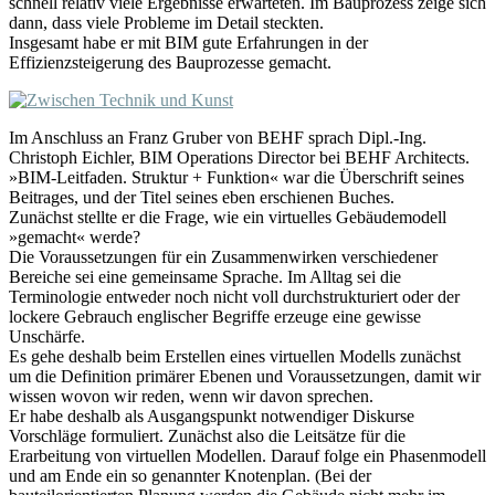
schnell relativ viele Ergebnisse erwarteten. Im Bauprozess zeige sich
dann, dass viele Probleme im Detail steckten.
Insgesamt habe er mit BIM gute Erfahrungen in der
Effizienzsteigerung des Bauprozesse gemacht.
Im Anschluss an Franz Gruber von BEHF sprach Dipl.-Ing.
Christoph Eichler, BIM Operations Director bei BEHF Architects.
»BIM-Leitfaden. Struktur + Funktion« war die Überschrift seines
Beitrages, und der Titel seines eben erschienen Buches.
Zunächst stellte er die Frage, wie ein virtuelles Gebäudemodell
»gemacht« werde?
Die Voraussetzungen für ein Zusammenwirken verschiedener
Bereiche sei eine gemeinsame Sprache. Im Alltag sei die
Terminologie entweder noch nicht voll durchstrukturiert oder der
lockere Gebrauch englischer Begriffe erzeuge eine gewisse
Unschärfe.
Es gehe deshalb beim Erstellen eines virtuellen Modells zunächst
um die Definition primärer Ebenen und Voraussetzungen, damit wir
wissen wovon wir reden, wenn wir davon sprechen.
Er habe deshalb als Ausgangspunkt notwendiger Diskurse
Vorschläge formuliert. Zunächst also die Leitsätze für die
Erarbeitung von virtuellen Modellen. Darauf folge ein Phasenmodell
und am Ende ein so genannter Knotenplan. (Bei der