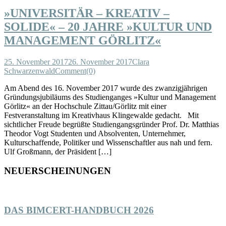
»UNIVERSITÄR – KREATIV –
SOLIDE« – 20 JAHRE »KULTUR UND
MANAGEMENT GÖRLITZ«
25. November 2017
26. November 2017
Clara
Schwarzenwald
Comment(0)
Am Abend des 16. November 2017 wurde des zwanzigjährigen
Gründungsjubiläums des Studienganges »Kultur und Management
Görlitz« an der Hochschule Zittau/Görlitz mit einer
Festveranstaltung im Kreativhaus Klingewalde gedacht. Mit
sichtlicher Freude begrüßte Studiengangsgründer Prof. Dr. Matthias
Theodor Vogt Studenten und Absolventen, Unternehmer,
Kulturschaffende, Politiker und Wissenschaftler aus nah und fern.
Ulf Großmann, der Präsident […]
NEUERSCHEINUNGEN
DAS BIMCERT-HANDBUCH 2026