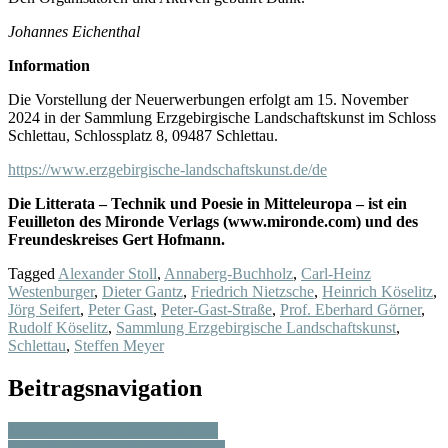
Johannes Eichenthal
Information
Die Vorstellung der Neuerwerbungen erfolgt am 15. November
2024 in der Sammlung Erzgebirgische Landschaftskunst im Schloss
Schlettau, Schlossplatz 8, 09487 Schlettau.
https://www.erzgebirgische-landschaftskunst.de/de
Die Litterata – Technik und Poesie in Mitteleuropa – ist ein
Feuilleton des Mironde Verlags (www.mironde.com) und des
Freundeskreises Gert Hofmann.
Tagged
Alexander Stoll
,
Annaberg-Buchholz
,
Carl-Heinz
Westenburger
,
Dieter Gantz
,
Friedrich Nietzsche
,
Heinrich Köselitz
,
Jörg Seifert
,
Peter Gast
,
Peter-Gast-Straße
,
Prof. Eberhard Görner
,
Rudolf Köselitz
,
Sammlung Erzgebirgische Landschaftskunst
,
Schlettau
,
Steffen Meyer
Beitragsnavigation
JACOB BÖHME IN GÖRLITZ