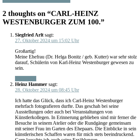
DAS DEPOT POHL-STRÖHER
2 thoughts on “
CARL-HEINZ
WESTENBURGER ZUM 100.
”
Siegfried Arlt
sagt:
27. Oktober 2024 um 15:02 Uhr
Großartig!
Meine Ehefrau (Dr. Helga Bonitz / geb. Kutter) war sehr stolz
darauf, Schülerin von Karl-Heinz Westenburger gewesen zu
sein.
Antworten
Heinz Hammer
sagt:
28. Oktober 2024 um 08:45 Uhr
Ich hatte das Glück, dass ich Carl-Heinz Westenburger
mehrfach fotografieren durfte. Das geschah bei seine
Ausstellungen oder auch bei Veranstaltungen von
Künstlerkollegen. In Erinnerung geblieben sind mir ferner die
Besuche in seinem Atelier oder die Rundgänge gemeinsam
mit seiner Frau im Garten des Ehepaars. Die Einblicke in sein
künstlerischen Schaffen waren für mich stets beeindruckend.
Gern lauschte ich auch seine Erzählungen.