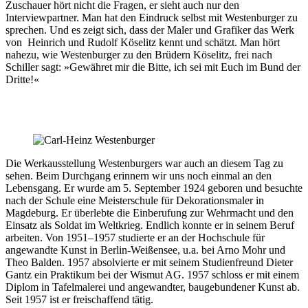
Zuschauer hört nicht die Fragen, er sieht auch nur den
Interviewpartner. Man hat den Eindruck selbst mit Westenburger zu
sprechen. Und es zeigt sich, dass der Maler und Grafiker das Werk
von Heinrich und Rudolf Köselitz kennt und schätzt. Man hört
nahezu, wie Westenburger zu den Brüdern Köselitz, frei nach
Schiller sagt: »Gewähret mir die Bitte, ich sei mit Euch im Bund der
Dritte!«
Die Werkausstellung Westenburgers war auch an diesem Tag zu
sehen. Beim Durchgang erinnern wir uns noch einmal an den
Lebensgang. Er wurde am 5. September 1924 geboren und besuchte
nach der Schule eine Meisterschule für Dekorationsmaler in
Magdeburg. Er überlebte die Einberufung zur Wehrmacht und den
Einsatz als Soldat im Weltkrieg. Endlich konnte er in seinem Beruf
arbeiten. Von 1951–1957 studierte er an der Hochschule für
angewandte Kunst in Berlin-Weißensee, u.a. bei Arno Mohr und
Theo Balden. 1957 absolvierte er mit seinem Studienfreund Dieter
Gantz ein Praktikum bei der Wismut AG. 1957 schloss er mit einem
Diplom in Tafelmalerei und angewandter, baugebundener Kunst ab.
Seit 1957 ist er freischaffend tätig.