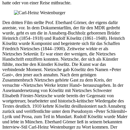
hatte oder von einer Reise mitbrachte.
Den dritten Film stellte Prof. Eberhard Görner, der eigens dafür
anreiste, vor. In dem Dokumentarfilm, der für den MDR gedreht
wurde, geht es um die in Annaberg-Buchholz geborenen Brüder
Heinrich (1854–1918) und Rudolf Köselitz (1861–1948). Heinrich
Köselitz wurde Komponist und begeisterte sich für das Schaffen
Friedrich Nietzsches (1844–1900). Zeitweise wirkte er als
Nietzsches Sekretär. Er war einer der wenigen, die Nietzsches
Handschrift entziffern konnten. Nietzsche, der sich als Künstler
fühlte, mochte den Künstler Köselitz. Die Kunst war das
verbindende Moment. Nietzsche gab Köselitz den Namen »Peter
Gast«, den jener auch annahm. Nach dem geistigen
Zusammenbruch Nietzsches gehörte Gast zu dem Kreis, der
versuchte »Nietzsches Werke letzter Hand« herauszugeben. In der
Auseinandersetzung von Köselitz mit Nietzsches Schwester
Elisabeth Förster-Nietzsche wurde bereits der Gegensatz von
wortgetreuer, bearbeiteter und historisch-kritischer Wiedergabe des
Textes deutlich. 1910 kehrte Köselitz desillusioniert nach Annaberg
zurück und veröffentlichte unter dem Pseudonym »Peter Schlemihl«
Lyrik und Prosa, zum Teil in Mundart. Rudolf Köselitz wurde Maler
und lebte in München. Eberhard Görner ließ in seinem bekannten
Interview-Stil Carl-Heinz Westenburger zu Wort kommen. Der