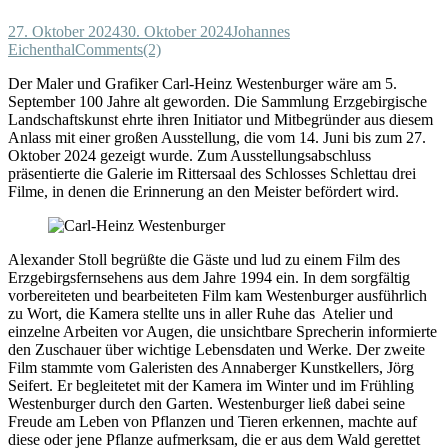
27. Oktober 2024
30. Oktober 2024
Johannes
Eichenthal
Comments(2)
Der Maler und Grafiker Carl-Heinz Westenburger wäre am 5.
September 100 Jahre alt geworden. Die Sammlung Erzgebirgische
Landschaftskunst ehrte ihren Initiator und Mitbegründer aus diesem
Anlass mit einer großen Ausstellung, die vom 14. Juni bis zum 27.
Oktober 2024 gezeigt wurde. Zum Ausstellungsabschluss
präsentierte die Galerie im Rittersaal des Schlosses Schlettau drei
Filme, in denen die Erinnerung an den Meister befördert wird.
Alexander Stoll begrüßte die Gäste und lud zu einem Film des
Erzgebirgsfernsehens aus dem Jahre 1994 ein. In dem sorgfältig
vorbereiteten und bearbeiteten Film kam Westenburger ausführlich
zu Wort, die Kamera stellte uns in aller Ruhe das Atelier und
einzelne Arbeiten vor Augen, die unsichtbare Sprecherin informierte
den Zuschauer über wichtige Lebensdaten und Werke. Der zweite
Film stammte vom Galeristen des Annaberger Kunstkellers, Jörg
Seifert. Er begleitetet mit der Kamera im Winter und im Frühling
Westenburger durch den Garten. Westenburger ließ dabei seine
Freude am Leben von Pflanzen und Tieren erkennen, machte auf
diese oder jene Pflanze aufmerksam, die er aus dem Wald gerettet