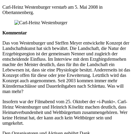
Carl-Heinz Westenburger verstarb am 5. Mai 2008 in
Obertannenberg.
Kommentar
Das von Westenburger und Steffen Meyer entwickelte Konzept der
Landschaftskunst hat sich bewährt. Die Landschaft, die Natur der
Erzgebirgsregion ist der gemeinsam Nenner und zugleich der
entscheidende Einfluss. Im Interview mit dem Erzgbirgsfernsehen
machte der Meister deutlich, dass für ihn die Landschaft ein
Lebewesen ist, dass sie eine Physiologie besitzt. Andererseits ist das
Konzept offen für diese oder jene Erweiterung. Letztlich wird das
Konzept auch angenommen. Seit 2003 kommen immer mehr
Künstlernachlässe und Dauerleihgaben nach Schlettau. Was will
man mehr?
Insofern war der Filmabend vom 25. Oktober der »i-Punkt«. Carl-
Heinz Westenburger und Heinrich Köselitz machen deutlich, dass
Heimatverbundenheit und Weltbürgertum zusammengehören. Wer
keine Heimat hat, der kann auch kein Weltbürger sein und
umgekehrt.
Den Organisatoren und Aktiven gebührt Dank.