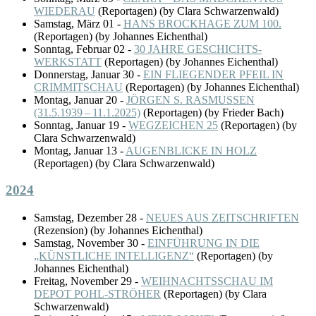
WIEDERAU
(
Reportagen
)
(by Clara Schwarzenwald)
Samstag, März 01
-
HANS BROCKHAGE ZUM 100.
(
Reportagen
)
(by Johannes Eichenthal)
Sonntag, Februar 02
-
30 JAHRE GESCHICHTS-
WERKSTATT
(
Reportagen
)
(by Johannes Eichenthal)
Donnerstag, Januar 30
-
EIN FLIEGENDER PFEIL IN
CRIMMITSCHAU
(
Reportagen
)
(by Johannes Eichenthal)
Montag, Januar 20
-
JÖRGEN S. RASMUSSEN
(31.5.1939 – 11.1.2025)
(
Reportagen
)
(by Frieder Bach)
Sonntag, Januar 19
-
WEGZEICHEN 25
(
Reportagen
)
(by
Clara Schwarzenwald)
Montag, Januar 13
-
AUGENBLICKE IN HOLZ
(
Reportagen
)
(by Clara Schwarzenwald)
2024
Samstag, Dezember 28
-
NEUES AUS ZEITSCHRIFTEN
(
Rezension
)
(by Johannes Eichenthal)
Samstag, November 30
-
EINFÜHRUNG IN DIE
„KÜNSTLICHE INTELLIGENZ“
(
Reportagen
)
(by
Johannes Eichenthal)
Freitag, November 29
-
WEIHNACHTSSCHAU IM
DEPOT POHL-STRÖHER
(
Reportagen
)
(by Clara
Schwarzenwald)