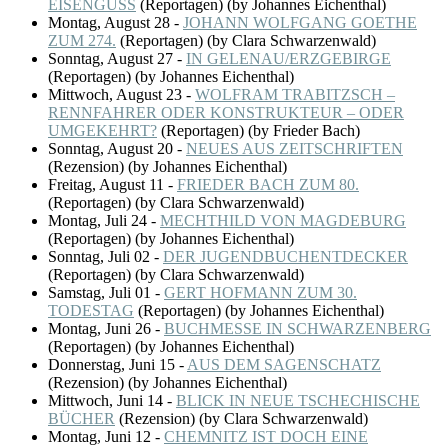
EISENGUSS
(
Reportagen
)
(by Johannes Eichenthal)
Montag, August 28
-
JOHANN WOLFGANG GOETHE
ZUM 274.
(
Reportagen
)
(by Clara Schwarzenwald)
Sonntag, August 27
-
IN GELENAU/ERZGEBIRGE
(
Reportagen
)
(by Johannes Eichenthal)
Mittwoch, August 23
-
WOLFRAM TRABITZSCH –
RENNFAHRER ODER KONSTRUKTEUR – ODER
UMGEKEHRT?
(
Reportagen
)
(by Frieder Bach)
Sonntag, August 20
-
NEUES AUS ZEITSCHRIFTEN
(
Rezension
)
(by Johannes Eichenthal)
Freitag, August 11
-
FRIEDER BACH ZUM 80.
(
Reportagen
)
(by Clara Schwarzenwald)
Montag, Juli 24
-
MECHTHILD VON MAGDEBURG
(
Reportagen
)
(by Johannes Eichenthal)
Sonntag, Juli 02
-
DER JUGENDBUCHENTDECKER
(
Reportagen
)
(by Clara Schwarzenwald)
Samstag, Juli 01
-
GERT HOFMANN ZUM 30.
TODESTAG
(
Reportagen
)
(by Johannes Eichenthal)
Montag, Juni 26
-
BUCHMESSE IN SCHWARZENBERG
(
Reportagen
)
(by Johannes Eichenthal)
Donnerstag, Juni 15
-
AUS DEM SAGENSCHATZ
(
Rezension
)
(by Johannes Eichenthal)
Mittwoch, Juni 14
-
BLICK IN NEUE TSCHECHISCHE
BÜCHER
(
Rezension
)
(by Clara Schwarzenwald)
Montag, Juni 12
-
CHEMNITZ IST DOCH EINE