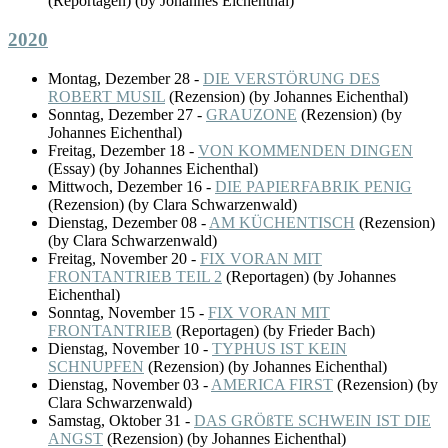
(
Reportagen
)
(by Johannes Eichenthal)
2020
Montag, Dezember 28
-
DIE VERSTÖRUNG DES
ROBERT MUSIL
(
Rezension
)
(by Johannes Eichenthal)
Sonntag, Dezember 27
-
GRAUZONE
(
Rezension
)
(by
Johannes Eichenthal)
Freitag, Dezember 18
-
VON KOMMENDEN DINGEN
(
Essay
)
(by Johannes Eichenthal)
Mittwoch, Dezember 16
-
DIE PAPIERFABRIK PENIG
(
Rezension
)
(by Clara Schwarzenwald)
Dienstag, Dezember 08
-
AM KÜCHENTISCH
(
Rezension
)
(by Clara Schwarzenwald)
Freitag, November 20
-
FIX VORAN MIT
FRONTANTRIEB TEIL 2
(
Reportagen
)
(by Johannes
Eichenthal)
Sonntag, November 15
-
FIX VORAN MIT
FRONTANTRIEB
(
Reportagen
)
(by Frieder Bach)
Dienstag, November 10
-
TYPHUS IST KEIN
SCHNUPFEN
(
Rezension
)
(by Johannes Eichenthal)
Dienstag, November 03
-
AMERICA FIRST
(
Rezension
)
(by
Clara Schwarzenwald)
Samstag, Oktober 31
-
DAS GRÖßTE SCHWEIN IST DIE
ANGST
(
Rezension
)
(by Johannes Eichenthal)