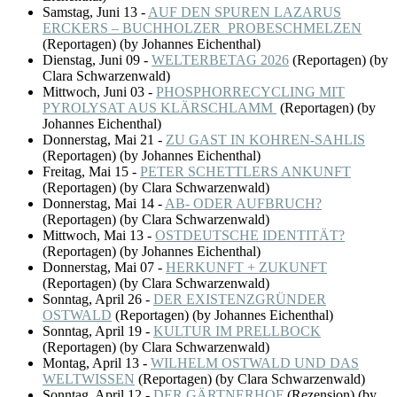
Samstag, Juni 13
-
AUF DEN SPUREN LAZARUS
ERCKERS – BUCHHOLZER PROBESCHMELZEN
(
Reportagen
)
(by Johannes Eichenthal)
Dienstag, Juni 09
-
WELTERBETAG 2026
(
Reportagen
)
(by
Clara Schwarzenwald)
Mittwoch, Juni 03
-
PHOSPHORRECYCLING MIT
PYROLYSAT AUS KLÄRSCHLAMM
(
Reportagen
)
(by
Johannes Eichenthal)
Donnerstag, Mai 21
-
ZU GAST IN KOHREN-SAHLIS
(
Reportagen
)
(by Johannes Eichenthal)
Freitag, Mai 15
-
PETER SCHETTLERS ANKUNFT
(
Reportagen
)
(by Clara Schwarzenwald)
Donnerstag, Mai 14
-
AB- ODER AUFBRUCH?
(
Reportagen
)
(by Clara Schwarzenwald)
Mittwoch, Mai 13
-
OSTDEUTSCHE IDENTITÄT?
(
Reportagen
)
(by Johannes Eichenthal)
Donnerstag, Mai 07
-
HERKUNFT + ZUKUNFT
(
Reportagen
)
(by Clara Schwarzenwald)
Sonntag, April 26
-
DER EXISTENZGRÜNDER
OSTWALD
(
Reportagen
)
(by Johannes Eichenthal)
Sonntag, April 19
-
KULTUR IM PRELLBOCK
(
Reportagen
)
(by Clara Schwarzenwald)
Montag, April 13
-
WILHELM OSTWALD UND DAS
WELTWISSEN
(
Reportagen
)
(by Clara Schwarzenwald)
Sonntag, April 12
-
DER GÄRTNERHOF
(
Rezension
)
(by