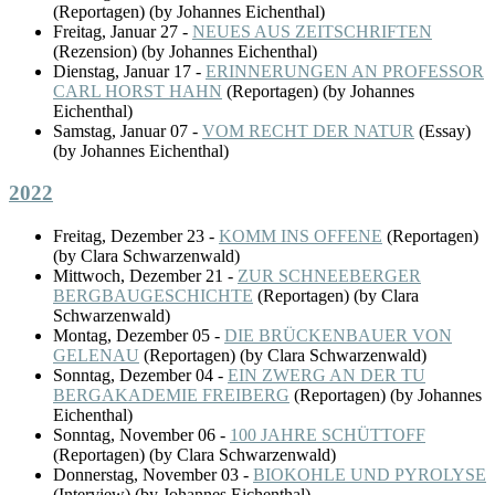
(
Reportagen
)
(by Johannes Eichenthal)
Freitag, Januar 27
-
NEUES AUS ZEITSCHRIFTEN
(
Rezension
)
(by Johannes Eichenthal)
Dienstag, Januar 17
-
ERINNERUNGEN AN PROFESSOR
CARL HORST HAHN
(
Reportagen
)
(by Johannes
Eichenthal)
Samstag, Januar 07
-
VOM RECHT DER NATUR
(
Essay
)
(by Johannes Eichenthal)
2022
Freitag, Dezember 23
-
KOMM INS OFFENE
(
Reportagen
)
(by Clara Schwarzenwald)
Mittwoch, Dezember 21
-
ZUR SCHNEEBERGER
BERGBAUGESCHICHTE
(
Reportagen
)
(by Clara
Schwarzenwald)
Montag, Dezember 05
-
DIE BRÜCKENBAUER VON
GELENAU
(
Reportagen
)
(by Clara Schwarzenwald)
Sonntag, Dezember 04
-
EIN ZWERG AN DER TU
BERGAKADEMIE FREIBERG
(
Reportagen
)
(by Johannes
Eichenthal)
Sonntag, November 06
-
100 JAHRE SCHÜTTOFF
(
Reportagen
)
(by Clara Schwarzenwald)
Donnerstag, November 03
-
BIOKOHLE UND PYROLYSE
(
Interview
)
(by Johannes Eichenthal)