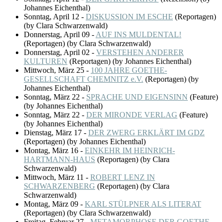
Johannes Eichenthal)
Sonntag, April 12
-
DISKUSSION IM ESCHE
(
Reportagen
)
(by Clara Schwarzenwald)
Donnerstag, April 09
-
AUF INS MULDENTAL!
(
Reportagen
)
(by Clara Schwarzenwald)
Donnerstag, April 02
-
VERSTEHEN ANDERER
KULTUREN
(
Reportagen
)
(by Johannes Eichenthal)
Mittwoch, März 25
-
100 JAHRE GOETHE-
GESELLSCHAFT CHEMNITZ e.V.
(
Reportagen
)
(by
Johannes Eichenthal)
Sonntag, März 22
-
SPRACHE UND EIGENSINN
(
Feature
)
(by Johannes Eichenthal)
Sonntag, März 22
-
DER MIRONDE VERLAG
(
Feature
)
(by Johannes Eichenthal)
Dienstag, März 17
-
DER ZWERG ERKLÄRT IM GDZ
(
Reportagen
)
(by Johannes Eichenthal)
Montag, März 16
-
EINKEHR IM HEINRICH-
HARTMANN-HAUS
(
Reportagen
)
(by Clara
Schwarzenwald)
Mittwoch, März 11
-
ROBERT LENZ IN
SCHWARZENBERG
(
Reportagen
)
(by Clara
Schwarzenwald)
Montag, März 09
-
KARL STÜLPNER ALS LITERAT
(
Reportagen
)
(by Clara Schwarzenwald)
Freitag, Februar 27
-
METAMORPHOSE DER GOETHE-