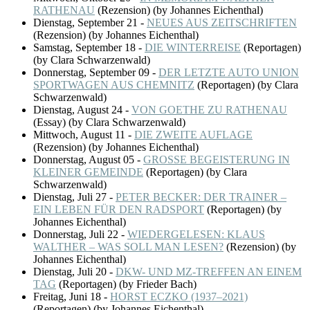
RATHENAU
(
Rezension
)
(by Johannes Eichenthal)
Dienstag, September 21
-
NEUES AUS ZEITSCHRIFTEN
(
Rezension
)
(by Johannes Eichenthal)
Samstag, September 18
-
DIE WINTERREISE
(
Reportagen
)
(by Clara Schwarzenwald)
Donnerstag, September 09
-
DER LETZTE AUTO UNION
SPORTWAGEN AUS CHEMNITZ
(
Reportagen
)
(by Clara
Schwarzenwald)
Dienstag, August 24
-
VON GOETHE ZU RATHENAU
(
Essay
)
(by Clara Schwarzenwald)
Mittwoch, August 11
-
DIE ZWEITE AUFLAGE
(
Rezension
)
(by Johannes Eichenthal)
Donnerstag, August 05
-
GROSSE BEGEISTERUNG IN
KLEINER GEMEINDE
(
Reportagen
)
(by Clara
Schwarzenwald)
Dienstag, Juli 27
-
PETER BECKER: DER TRAINER –
EIN LEBEN FÜR DEN RADSPORT
(
Reportagen
)
(by
Johannes Eichenthal)
Donnerstag, Juli 22
-
WIEDERGELESEN: KLAUS
WALTHER – WAS SOLL MAN LESEN?
(
Rezension
)
(by
Johannes Eichenthal)
Dienstag, Juli 20
-
DKW- UND MZ-TREFFEN AN EINEM
TAG
(
Reportagen
)
(by Frieder Bach)
Freitag, Juni 18
-
HORST ECZKO (1937–2021)
(
Reportagen
)
(by Johannes Eichenthal)