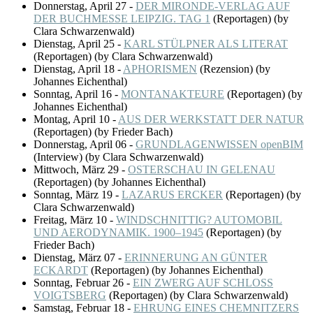
Donnerstag, April 27
-
DER MIRONDE-VERLAG AUF
DER BUCHMESSE LEIPZIG. TAG 1
(
Reportagen
)
(by
Clara Schwarzenwald)
Dienstag, April 25
-
KARL STÜLPNER ALS LITERAT
(
Reportagen
)
(by Clara Schwarzenwald)
Dienstag, April 18
-
APHORISMEN
(
Rezension
)
(by
Johannes Eichenthal)
Sonntag, April 16
-
MONTANAKTEURE
(
Reportagen
)
(by
Johannes Eichenthal)
Montag, April 10
-
AUS DER WERKSTATT DER NATUR
(
Reportagen
)
(by Frieder Bach)
Donnerstag, April 06
-
GRUNDLAGENWISSEN openBIM
(
Interview
)
(by Clara Schwarzenwald)
Mittwoch, März 29
-
OSTERSCHAU IN GELENAU
(
Reportagen
)
(by Johannes Eichenthal)
Sonntag, März 19
-
LAZARUS ERCKER
(
Reportagen
)
(by
Clara Schwarzenwald)
Freitag, März 10
-
WINDSCHNITTIG? AUTOMOBIL
UND AERODYNAMIK. 1900–1945
(
Reportagen
)
(by
Frieder Bach)
Dienstag, März 07
-
ERINNERUNG AN GÜNTER
ECKARDT
(
Reportagen
)
(by Johannes Eichenthal)
Sonntag, Februar 26
-
EIN ZWERG AUF SCHLOSS
VOIGTSBERG
(
Reportagen
)
(by Clara Schwarzenwald)
Samstag, Februar 18
-
EHRUNG EINES CHEMNITZERS