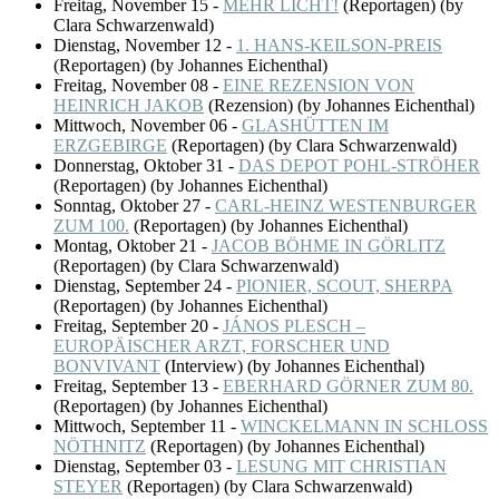
Freitag, November 15
-
MEHR LICHT!
(
Reportagen
)
(by
Clara Schwarzenwald)
Dienstag, November 12
-
1. HANS-KEILSON-PREIS
(
Reportagen
)
(by Johannes Eichenthal)
Freitag, November 08
-
EINE REZENSION VON
HEINRICH JAKOB
(
Rezension
)
(by Johannes Eichenthal)
Mittwoch, November 06
-
GLASHÜTTEN IM
ERZGEBIRGE
(
Reportagen
)
(by Clara Schwarzenwald)
Donnerstag, Oktober 31
-
DAS DEPOT POHL-STRÖHER
(
Reportagen
)
(by Johannes Eichenthal)
Sonntag, Oktober 27
-
CARL-HEINZ WESTENBURGER
ZUM 100.
(
Reportagen
)
(by Johannes Eichenthal)
Montag, Oktober 21
-
JACOB BÖHME IN GÖRLITZ
(
Reportagen
)
(by Clara Schwarzenwald)
Dienstag, September 24
-
PIONIER, SCOUT, SHERPA
(
Reportagen
)
(by Johannes Eichenthal)
Freitag, September 20
-
JÁNOS PLESCH –
EUROPÄISCHER ARZT, FORSCHER UND
BONVIVANT
(
Interview
)
(by Johannes Eichenthal)
Freitag, September 13
-
EBERHARD GÖRNER ZUM 80.
(
Reportagen
)
(by Johannes Eichenthal)
Mittwoch, September 11
-
WINCKELMANN IN SCHLOSS
NÖTHNITZ
(
Reportagen
)
(by Johannes Eichenthal)
Dienstag, September 03
-
LESUNG MIT CHRISTIAN
STEYER
(
Reportagen
)
(by Clara Schwarzenwald)