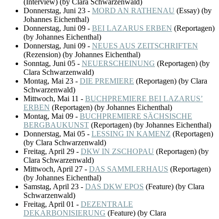
(
Interview
)
(by Clara Schwarzenwald)
Donnerstag, Juni 23
-
MORD AN RATHENAU
(
Essay
)
(by
Johannes Eichenthal)
Donnerstag, Juni 09
-
BEI LAZARUS ERBEN
(
Reportagen
)
(by Johannes Eichenthal)
Donnerstag, Juni 09
-
NEUES AUS ZEITSCHRIFTEN
(
Rezension
)
(by Johannes Eichenthal)
Sonntag, Juni 05
-
NEUERSCHEINUNG
(
Reportagen
)
(by
Clara Schwarzenwald)
Montag, Mai 23
-
DIE PREMIERE
(
Reportagen
)
(by Clara
Schwarzenwald)
Mittwoch, Mai 11
-
BUCHPREMIERE BEI LAZARUSʼ
ERBEN
(
Reportagen
)
(by Johannes Eichenthal)
Montag, Mai 09
-
BUCHPREMIERE SÄCHSISCHE
BERGBAUKUNST
(
Reportagen
)
(by Johannes Eichenthal)
Donnerstag, Mai 05
-
LESSING IN KAMENZ
(
Reportagen
)
(by Clara Schwarzenwald)
Freitag, April 29
-
DKW IN ZSCHOPAU
(
Reportagen
)
(by
Clara Schwarzenwald)
Mittwoch, April 27
-
DAS SAMMLERHAUS
(
Reportagen
)
(by Johannes Eichenthal)
Samstag, April 23
-
DAS DKW EPOS
(
Feature
)
(by Clara
Schwarzenwald)
Freitag, April 01
-
DEZENTRALE
DEKARBONISIERUNG
(
Feature
)
(by Clara