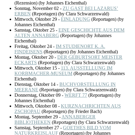
(
Rezension
)
(by Johannes Eichenthal)
Sonntag, November 02
-
ZU GAST BEI LAZARUS’
ERBEN
(
Reportagen
)
(by Clara Schwarzenwald)
Mittwoch, Oktober 29
-
EINLADUNG
(
Reportagen
)
(by
Johannes Eichenthal)
Samstag, Oktober 25
-
EINE GESCHICHTE AUS DEM
ALTEN ANNABERG
(
Reportagen
)
(by Johannes
Eichenthal)
Freitag, Oktober 24
-
IM STUDIENORT K. A.
FINDEISENS
(
Reportagen
)
(by Johannes Eichenthal)
Montag, Oktober 20
-
DER GEBURTSORT MEISTER
ECKARTS
(
Reportagen
)
(by Clara Schwarzenwald)
Mittwoch, Oktober 15
-
113. AUSSTELLUNG IM
KORBMACHER-MUSEUM
(
Reportagen
)
(by Johannes
Eichenthal)
Dienstag, Oktober 14
-
BUCHVORSTELLUNG IN
MEERANE
(
Reportagen
)
(by Clara Schwarzenwald)
Donnerstag, Oktober 09
-
WERFT 77
(
Reportagen
)
(by
Johannes Eichenthal)
Mittwoch, Oktober 08
-
KURZNACHRICHTEN AUS
ZSCHOPAU
(
Reportagen
)
(by Frieder Bach)
Montag, September 29
-
ANNABERGER
BIBLIOTHEKEN
(
Reportagen
)
(by Clara Schwarzenwald)
Samstag, September 27
-
GOETHES BILD VOM
NATURKREISLAUF
(
Reportagen
)
(by Johannes