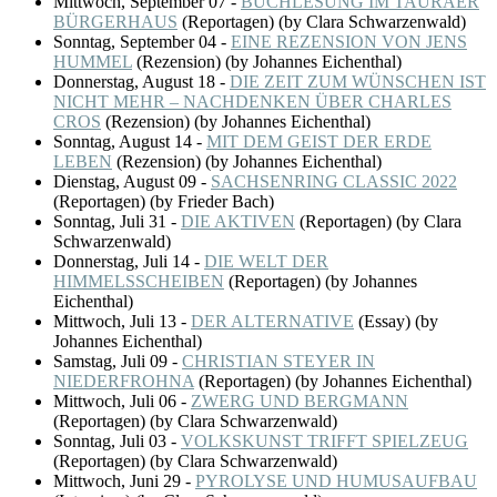
Mittwoch, September 07
-
BUCHLESUNG IM TAURAER
BÜRGERHAUS
(
Reportagen
)
(by Clara Schwarzenwald)
Sonntag, September 04
-
EINE REZENSION VON JENS
HUMMEL
(
Rezension
)
(by Johannes Eichenthal)
Donnerstag, August 18
-
DIE ZEIT ZUM WÜNSCHEN IST
NICHT MEHR – NACHDENKEN ÜBER CHARLES
CROS
(
Rezension
)
(by Johannes Eichenthal)
Sonntag, August 14
-
MIT DEM GEIST DER ERDE
LEBEN
(
Rezension
)
(by Johannes Eichenthal)
Dienstag, August 09
-
SACHSENRING CLASSIC 2022
(
Reportagen
)
(by Frieder Bach)
Sonntag, Juli 31
-
DIE AKTIVEN
(
Reportagen
)
(by Clara
Schwarzenwald)
Donnerstag, Juli 14
-
DIE WELT DER
HIMMELSSCHEIBEN
(
Reportagen
)
(by Johannes
Eichenthal)
Mittwoch, Juli 13
-
DER ALTERNATIVE
(
Essay
)
(by
Johannes Eichenthal)
Samstag, Juli 09
-
CHRISTIAN STEYER IN
NIEDERFROHNA
(
Reportagen
)
(by Johannes Eichenthal)
Mittwoch, Juli 06
-
ZWERG UND BERGMANN
(
Reportagen
)
(by Clara Schwarzenwald)
Sonntag, Juli 03
-
VOLKSKUNST TRIFFT SPIELZEUG
(
Reportagen
)
(by Clara Schwarzenwald)
Mittwoch, Juni 29
-
PYROLYSE UND HUMUSAUFBAU