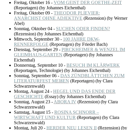
Freitag, Oktober 16
-
VOM GEIST DER GOETHE-ZEIT
(
Reportagen
)
(by Johannes Eichenthal)
Freitag, Oktober 09
-
THEODOR PLIEVIER:
ANARCHIST OHNE ADJEKTIVE
(
Rezension
)
(by Werner
Abel)
Sonntag, Oktober 04
-
SUCHEN ODER FINDEN?
(
Rezension
)
(by Johannes Eichenthal)
Mittwoch, September 30
-
100 JAHRE DKW-
RENNERFOLGE
(
Reportagen
)
(by Frieder Bach)
Dienstag, September 29
-
PIRCKHEIMER & WENZEL IM
GLEIMHAUS-GARTEN
(
Reportagen
)
(by Johannes
Eichenthal)
Donnerstag, September 10
-
BESUCH IM KLÄRWERK
(
Reportagen, Technologie
)
(by Johannes Eichenthal)
Sonntag, September 06
-
DAS ZÜNDBLÄTTCHEN ZUM
LITERATURFEST MEIßEN
(
Reportagen
)
(by Clara
Schwarzenwald)
Montag, August 24
-
HEGEL UND DAS ENDE DER
GESCHICHTE
(
Essay
)
(by Johannes Eichenthal)
Sonntag, August 23
-
ABORA IV
(
Rezension
)
(by Clara
Schwarzenwald)
Samstag, August 15
-
ROSINA SCHNORR –
WIRTSCHAFT UND KULTUR
(
Reportagen
)
(by Clara
Schwarzenwald)
Montag, Juli 20
-
HERDER NEU LESEN II
(
Rezension
)
(by