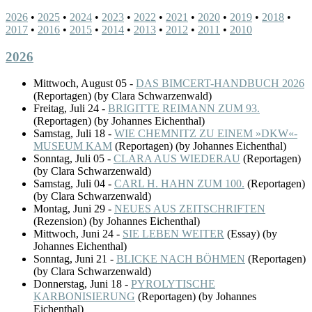
2026
•
2025
•
2024
•
2023
•
2022
•
2021
•
2020
•
2019
•
2018
•
2017
•
2016
•
2015
•
2014
•
2013
•
2012
•
2011
•
2010
2026
Mittwoch, August 05
-
DAS BIMCERT-HANDBUCH 2026
(
Reportagen
)
(by Clara Schwarzenwald)
Freitag, Juli 24
-
BRIGITTE REIMANN ZUM 93.
(
Reportagen
)
(by Johannes Eichenthal)
Samstag, Juli 18
-
WIE CHEMNITZ ZU EINEM »DKW«-
MUSEUM KAM
(
Reportagen
)
(by Johannes Eichenthal)
Sonntag, Juli 05
-
CLARA AUS WIEDERAU
(
Reportagen
)
(by Clara Schwarzenwald)
Samstag, Juli 04
-
CARL H. HAHN ZUM 100.
(
Reportagen
)
(by Clara Schwarzenwald)
Montag, Juni 29
-
NEUES AUS ZEITSCHRIFTEN
(
Rezension
)
(by Johannes Eichenthal)
Mittwoch, Juni 24
-
SIE LEBEN WEITER
(
Essay
)
(by
Johannes Eichenthal)
Sonntag, Juni 21
-
BLICKE NACH BÖHMEN
(
Reportagen
)
(by Clara Schwarzenwald)
Donnerstag, Juni 18
-
PYROLYTISCHE
KARBONISIERUNG
(
Reportagen
)
(by Johannes
Eichenthal)