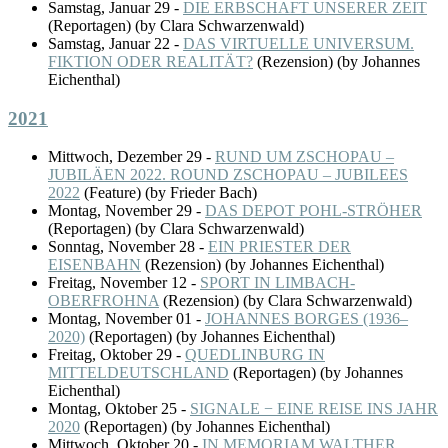
Samstag, Januar 29
-
DIE ERBSCHAFT UNSERER ZEIT
(
Reportagen
)
(by Clara Schwarzenwald)
Samstag, Januar 22
-
DAS VIRTUELLE UNIVERSUM.
FIKTION ODER REALITÄT?
(
Rezension
)
(by Johannes
Eichenthal)
2021
Mittwoch, Dezember 29
-
RUND UM ZSCHOPAU –
JUBILÄEN 2022. ROUND ZSCHOPAU – JUBILEES
2022
(
Feature
)
(by Frieder Bach)
Montag, November 29
-
DAS DEPOT POHL-STRÖHER
(
Reportagen
)
(by Clara Schwarzenwald)
Sonntag, November 28
-
EIN PRIESTER DER
EISENBAHN
(
Rezension
)
(by Johannes Eichenthal)
Freitag, November 12
-
SPORT IN LIMBACH-
OBERFROHNA
(
Rezension
)
(by Clara Schwarzenwald)
Montag, November 01
-
JOHANNES BORGES (1936–
2020)
(
Reportagen
)
(by Johannes Eichenthal)
Freitag, Oktober 29
-
QUEDLINBURG IN
MITTELDEUTSCHLAND
(
Reportagen
)
(by Johannes
Eichenthal)
Montag, Oktober 25
-
SIGNALE − EINE REISE INS JAHR
2020
(
Reportagen
)
(by Johannes Eichenthal)
Mittwoch, Oktober 20
-
IN MEMORIAM WALTHER