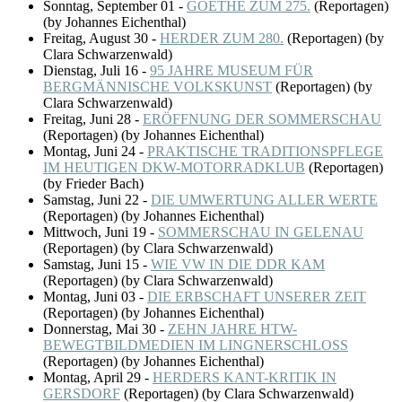
Sonntag, September 01
-
GOETHE ZUM 275.
(
Reportagen
)
(by Johannes Eichenthal)
Freitag, August 30
-
HERDER ZUM 280.
(
Reportagen
)
(by
Clara Schwarzenwald)
Dienstag, Juli 16
-
95 JAHRE MUSEUM FÜR
BERGMÄNNISCHE VOLKSKUNST
(
Reportagen
)
(by
Clara Schwarzenwald)
Freitag, Juni 28
-
ERÖFFNUNG DER SOMMERSCHAU
(
Reportagen
)
(by Johannes Eichenthal)
Montag, Juni 24
-
PRAKTISCHE TRADITIONSPFLEGE
IM HEUTIGEN DKW-MOTORRADKLUB
(
Reportagen
)
(by Frieder Bach)
Samstag, Juni 22
-
DIE UMWERTUNG ALLER WERTE
(
Reportagen
)
(by Johannes Eichenthal)
Mittwoch, Juni 19
-
SOMMERSCHAU IN GELENAU
(
Reportagen
)
(by Clara Schwarzenwald)
Samstag, Juni 15
-
WIE VW IN DIE DDR KAM
(
Reportagen
)
(by Clara Schwarzenwald)
Montag, Juni 03
-
DIE ERBSCHAFT UNSERER ZEIT
(
Reportagen
)
(by Johannes Eichenthal)
Donnerstag, Mai 30
-
ZEHN JAHRE HTW-
BEWEGTBILDMEDIEN IM LINGNERSCHLOSS
(
Reportagen
)
(by Johannes Eichenthal)
Montag, April 29
-
HERDERS KANT-KRITIK IN
GERSDORF
(
Reportagen
)
(by Clara Schwarzenwald)