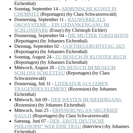
Eichenthal)
Sonntag, September 14
-
ARMENISCHE KUNST IN
CHEMNITZ
(
Reportagen
)
(by Clara Schwarzenwald)
Donnerstag, September 11
-
BAUWERKE ALS
ÖKOSYSTEME – EIN GEDANKENGANG IM
SCHLOSSPARK
(
Essay
)
(by Christoph Eichler)
Donnerstag, September 04
-
DIE MUTTER TOKEI-IHTOS
(
Reportagen
)
(by Johannes Eichenthal)
Dienstag, September 02
-
GOETHEGEBURTSTAG 2025
(
Reportagen
)
(by Johannes Eichenthal)
Sonntag, August 24
-
ZU BESUCH IN KLOSTER BUCH
(
Reportagen
)
(by Johannes Eichenthal)
Mittwoch, August 20
-
EIN BESUCH IM MUSEUM
SCHLOSS SCHLETTAU
(
Reportagen
)
(by Clara
Schwarzenwald)
Donnerstag, Juli 31
-
LITERATUR ALS LEBEN
TRAGENDES ELEMENT
(
Rezension
)
(by Johannes
Eichenthal)
Mittwoch, Juli 09
-
DER WESTEN IM NIEDERGANG
(
Rezension
)
(by Johannes Eichenthal)
Mittwoch, Juni 25
-
ERINNERUNG AN SIEGFRIED
RAUCH
(
Reportagen
)
(by Clara Schwarzenwald)
Samstag, Juni 07
-
DER „ERSTE DEUTSCHE
PHILOSOPH“ WAR EINE FRAU
(
Interview
)
(by Johannes
Eichenthal)