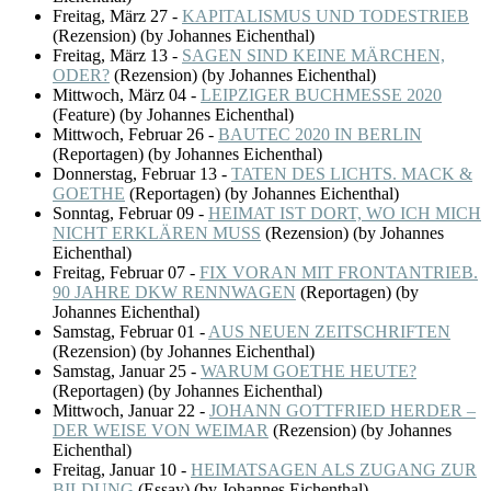
Freitag, März 27
-
KAPITALISMUS UND TODESTRIEB
(
Rezension
)
(by Johannes Eichenthal)
Freitag, März 13
-
SAGEN SIND KEINE MÄRCHEN,
ODER?
(
Rezension
)
(by Johannes Eichenthal)
Mittwoch, März 04
-
LEIPZIGER BUCHMESSE 2020
(
Feature
)
(by Johannes Eichenthal)
Mittwoch, Februar 26
-
BAUTEC 2020 IN BERLIN
(
Reportagen
)
(by Johannes Eichenthal)
Donnerstag, Februar 13
-
TATEN DES LICHTS. MACK &
GOETHE
(
Reportagen
)
(by Johannes Eichenthal)
Sonntag, Februar 09
-
HEIMAT IST DORT, WO ICH MICH
NICHT ERKLÄREN MUSS
(
Rezension
)
(by Johannes
Eichenthal)
Freitag, Februar 07
-
FIX VORAN MIT FRONTANTRIEB.
90 JAHRE DKW RENNWAGEN
(
Reportagen
)
(by
Johannes Eichenthal)
Samstag, Februar 01
-
AUS NEUEN ZEITSCHRIFTEN
(
Rezension
)
(by Johannes Eichenthal)
Samstag, Januar 25
-
WARUM GOETHE HEUTE?
(
Reportagen
)
(by Johannes Eichenthal)
Mittwoch, Januar 22
-
JOHANN GOTTFRIED HERDER –
DER WEISE VON WEIMAR
(
Rezension
)
(by Johannes
Eichenthal)
Freitag, Januar 10
-
HEIMATSAGEN ALS ZUGANG ZUR
BILDUNG
(
Essay
)
(by Johannes Eichenthal)