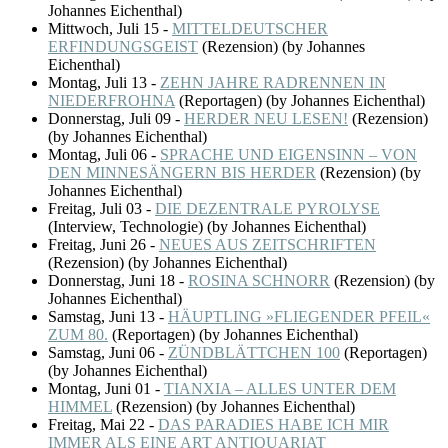
Johannes Eichenthal)
Mittwoch, Juli 15
-
MITTELDEUTSCHER
ERFINDUNGSGEIST
(
Rezension
)
(by Johannes
Eichenthal)
Montag, Juli 13
-
ZEHN JAHRE RADRENNEN IN
NIEDERFROHNA
(
Reportagen
)
(by Johannes Eichenthal)
Donnerstag, Juli 09
-
HERDER NEU LESEN!
(
Rezension
)
(by Johannes Eichenthal)
Montag, Juli 06
-
SPRACHE UND EIGENSINN – VON
DEN MINNESÄNGERN BIS HERDER
(
Rezension
)
(by
Johannes Eichenthal)
Freitag, Juli 03
-
DIE DEZENTRALE PYROLYSE
(
Interview, Technologie
)
(by Johannes Eichenthal)
Freitag, Juni 26
-
NEUES AUS ZEITSCHRIFTEN
(
Rezension
)
(by Johannes Eichenthal)
Donnerstag, Juni 18
-
ROSINA SCHNORR
(
Rezension
)
(by
Johannes Eichenthal)
Samstag, Juni 13
-
HÄUPTLING »FLIEGENDER PFEIL«
ZUM 80.
(
Reportagen
)
(by Johannes Eichenthal)
Samstag, Juni 06
-
ZÜNDBLÄTTCHEN 100
(
Reportagen
)
(by Johannes Eichenthal)
Montag, Juni 01
-
TIANXIA – ALLES UNTER DEM
HIMMEL
(
Rezension
)
(by Johannes Eichenthal)
Freitag, Mai 22
-
DAS PARADIES HABE ICH MIR
IMMER ALS EINE ART ANTIQUARIAT