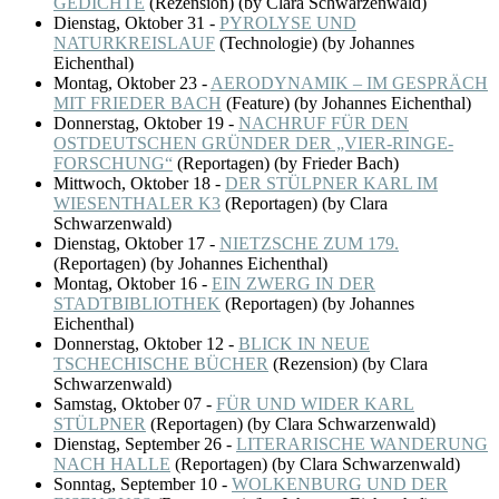
GEDICHTE
(
Rezension
)
(by Clara Schwarzenwald)
Dienstag, Oktober 31
-
PYROLYSE UND
NATURKREISLAUF
(
Technologie
)
(by Johannes
Eichenthal)
Montag, Oktober 23
-
AERODYNAMIK – IM GESPRÄCH
MIT FRIEDER BACH
(
Feature
)
(by Johannes Eichenthal)
Donnerstag, Oktober 19
-
NACHRUF FÜR DEN
OSTDEUTSCHEN GRÜNDER DER „VIER-RINGE-
FORSCHUNG“
(
Reportagen
)
(by Frieder Bach)
Mittwoch, Oktober 18
-
DER STÜLPNER KARL IM
WIESENTHALER K3
(
Reportagen
)
(by Clara
Schwarzenwald)
Dienstag, Oktober 17
-
NIETZSCHE ZUM 179.
(
Reportagen
)
(by Johannes Eichenthal)
Montag, Oktober 16
-
EIN ZWERG IN DER
STADTBIBLIOTHEK
(
Reportagen
)
(by Johannes
Eichenthal)
Donnerstag, Oktober 12
-
BLICK IN NEUE
TSCHECHISCHE BÜCHER
(
Rezension
)
(by Clara
Schwarzenwald)
Samstag, Oktober 07
-
FÜR UND WIDER KARL
STÜLPNER
(
Reportagen
)
(by Clara Schwarzenwald)
Dienstag, September 26
-
LITERARISCHE WANDERUNG
NACH HALLE
(
Reportagen
)
(by Clara Schwarzenwald)
Sonntag, September 10
-
WOLKENBURG UND DER