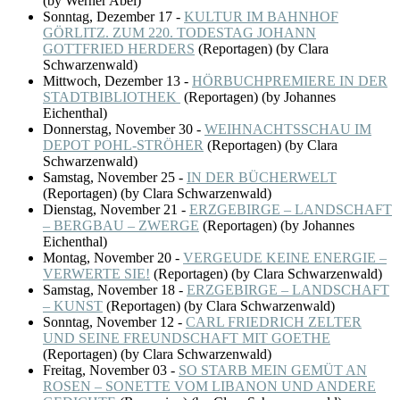
(by Werner Abel)
Sonntag, Dezember 17
-
KULTUR IM BAHNHOF
GÖRLITZ. ZUM 220. TODESTAG JOHANN
GOTTFRIED HERDERS
(
Reportagen
)
(by Clara
Schwarzenwald)
Mittwoch, Dezember 13
-
HÖRBUCHPREMIERE IN DER
STADTBIBLIOTHEK
(
Reportagen
)
(by Johannes
Eichenthal)
Donnerstag, November 30
-
WEIHNACHTSSCHAU IM
DEPOT POHL-STRÖHER
(
Reportagen
)
(by Clara
Schwarzenwald)
Samstag, November 25
-
IN DER BÜCHERWELT
(
Reportagen
)
(by Clara Schwarzenwald)
Dienstag, November 21
-
ERZGEBIRGE – LANDSCHAFT
– BERGBAU – ZWERGE
(
Reportagen
)
(by Johannes
Eichenthal)
Montag, November 20
-
VERGEUDE KEINE ENERGIE –
VERWERTE SIE!
(
Reportagen
)
(by Clara Schwarzenwald)
Samstag, November 18
-
ERZGEBIRGE – LANDSCHAFT
– KUNST
(
Reportagen
)
(by Clara Schwarzenwald)
Sonntag, November 12
-
CARL FRIEDRICH ZELTER
UND SEINE FREUNDSCHAFT MIT GOETHE
(
Reportagen
)
(by Clara Schwarzenwald)
Freitag, November 03
-
SO STARB MEIN GEMÜT AN
ROSEN – SONETTE VOM LIBANON UND ANDERE