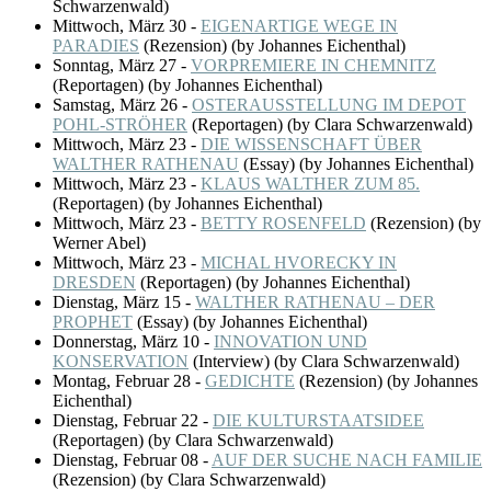
Schwarzenwald)
Mittwoch, März 30
-
EIGENARTIGE WEGE IN
PARADIES
(
Rezension
)
(by Johannes Eichenthal)
Sonntag, März 27
-
VORPREMIERE IN CHEMNITZ
(
Reportagen
)
(by Johannes Eichenthal)
Samstag, März 26
-
OSTERAUSSTELLUNG IM DEPOT
POHL-STRÖHER
(
Reportagen
)
(by Clara Schwarzenwald)
Mittwoch, März 23
-
DIE WISSENSCHAFT ÜBER
WALTHER RATHENAU
(
Essay
)
(by Johannes Eichenthal)
Mittwoch, März 23
-
KLAUS WALTHER ZUM 85.
(
Reportagen
)
(by Johannes Eichenthal)
Mittwoch, März 23
-
BETTY ROSENFELD
(
Rezension
)
(by
Werner Abel)
Mittwoch, März 23
-
MICHAL HVORECKY IN
DRESDEN
(
Reportagen
)
(by Johannes Eichenthal)
Dienstag, März 15
-
WALTHER RATHENAU – DER
PROPHET
(
Essay
)
(by Johannes Eichenthal)
Donnerstag, März 10
-
INNOVATION UND
KONSERVATION
(
Interview
)
(by Clara Schwarzenwald)
Montag, Februar 28
-
GEDICHTE
(
Rezension
)
(by Johannes
Eichenthal)
Dienstag, Februar 22
-
DIE KULTURSTAATSIDEE
(
Reportagen
)
(by Clara Schwarzenwald)
Dienstag, Februar 08
-
AUF DER SUCHE NACH FAMILIE
(
Rezension
)
(by Clara Schwarzenwald)