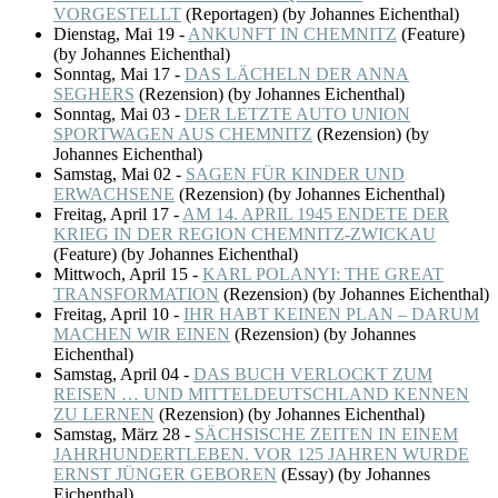
VORGESTELLT
(
Reportagen
)
(by Johannes Eichenthal)
Dienstag, Mai 19
-
ANKUNFT IN CHEMNITZ
(
Feature
)
(by Johannes Eichenthal)
Sonntag, Mai 17
-
DAS LÄCHELN DER ANNA
SEGHERS
(
Rezension
)
(by Johannes Eichenthal)
Sonntag, Mai 03
-
DER LETZTE AUTO UNION
SPORTWAGEN AUS CHEMNITZ
(
Rezension
)
(by
Johannes Eichenthal)
Samstag, Mai 02
-
SAGEN FÜR KINDER UND
ERWACHSENE
(
Rezension
)
(by Johannes Eichenthal)
Freitag, April 17
-
AM 14. APRIL 1945 ENDETE DER
KRIEG IN DER REGION CHEMNITZ-ZWICKAU
(
Feature
)
(by Johannes Eichenthal)
Mittwoch, April 15
-
KARL POLANYI: THE GREAT
TRANSFORMATION
(
Rezension
)
(by Johannes Eichenthal)
Freitag, April 10
-
IHR HABT KEINEN PLAN – DARUM
MACHEN WIR EINEN
(
Rezension
)
(by Johannes
Eichenthal)
Samstag, April 04
-
DAS BUCH VERLOCKT ZUM
REISEN … UND MITTELDEUTSCHLAND KENNEN
ZU LERNEN
(
Rezension
)
(by Johannes Eichenthal)
Samstag, März 28
-
SÄCHSISCHE ZEITEN IN EINEM
JAHRHUNDERTLEBEN. VOR 125 JAHREN WURDE
ERNST JÜNGER GEBOREN
(
Essay
)
(by Johannes
Eichenthal)