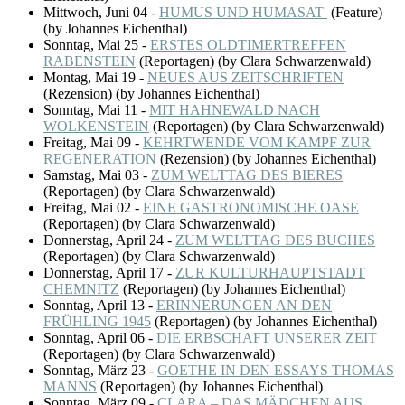
Mittwoch, Juni 04
-
HUMUS UND HUMASAT
(
Feature
)
(by Johannes Eichenthal)
Sonntag, Mai 25
-
ERSTES OLDTIMERTREFFEN
RABENSTEIN
(
Reportagen
)
(by Clara Schwarzenwald)
Montag, Mai 19
-
NEUES AUS ZEITSCHRIFTEN
(
Rezension
)
(by Johannes Eichenthal)
Sonntag, Mai 11
-
MIT HAHNEWALD NACH
WOLKENSTEIN
(
Reportagen
)
(by Clara Schwarzenwald)
Freitag, Mai 09
-
KEHRTWENDE VOM KAMPF ZUR
REGENERATION
(
Rezension
)
(by Johannes Eichenthal)
Samstag, Mai 03
-
ZUM WELTTAG DES BIERES
(
Reportagen
)
(by Clara Schwarzenwald)
Freitag, Mai 02
-
EINE GASTRONOMISCHE OASE
(
Reportagen
)
(by Clara Schwarzenwald)
Donnerstag, April 24
-
ZUM WELTTAG DES BUCHES
(
Reportagen
)
(by Clara Schwarzenwald)
Donnerstag, April 17
-
ZUR KULTURHAUPTSTADT
CHEMNITZ
(
Reportagen
)
(by Johannes Eichenthal)
Sonntag, April 13
-
ERINNERUNGEN AN DEN
FRÜHLING 1945
(
Reportagen
)
(by Johannes Eichenthal)
Sonntag, April 06
-
DIE ERBSCHAFT UNSERER ZEIT
(
Reportagen
)
(by Clara Schwarzenwald)
Sonntag, März 23
-
GOETHE IN DEN ESSAYS THOMAS
MANNS
(
Reportagen
)
(by Johannes Eichenthal)
Sonntag, März 09
-
CLARA – DAS MÄDCHEN AUS