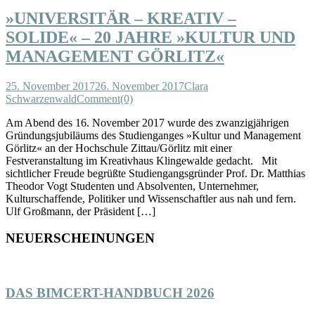
»UNIVERSITÄR – KREATIV –
SOLIDE« – 20 JAHRE »KULTUR UND
MANAGEMENT GÖRLITZ«
25. November 2017
26. November 2017
Clara
Schwarzenwald
Comment(0)
Am Abend des 16. November 2017 wurde des zwanzigjährigen
Gründungsjubiläums des Studienganges »Kultur und Management
Görlitz« an der Hochschule Zittau/Görlitz mit einer
Festveranstaltung im Kreativhaus Klingewalde gedacht. Mit
sichtlicher Freude begrüßte Studiengangsgründer Prof. Dr. Matthias
Theodor Vogt Studenten und Absolventen, Unternehmer,
Kulturschaffende, Politiker und Wissenschaftler aus nah und fern.
Ulf Großmann, der Präsident […]
NEUERSCHEINUNGEN
DAS BIMCERT-HANDBUCH 2026