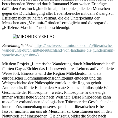
berechnenden Verstand durch Immanuel Kant weiter. Er prägte
dafür den Ausdruck „Intellektualphilosophie“, die den Menschen
gegen die Durchdringung aller Lebensbereiche mit dem Zwang zur
Effizienz nicht zu helfen vermag, die die Unterjochung der
Menschen aus „Vernunft-Gründen“ ermöglicht und die sogar die
„Effizienz-Maschine“ noch beschleunigt.
Bestellmöglichkeit
:
https://buchversand.mironde.com/p/literarische-
wanderung-durch-mitteldeutschland-von-landauer-bis-gundermann-
sprache-u-eigensinn-3
Mit dem Projekt „Literarische Wanderung durch Mitteldeutschland“
führten Caysa/Eichler das Lebenswerk ihres Lehrers auf veränderte
Weise fort. Einerseits wird die Region Mitteldeutschland als
europäischer Kommunikationsschnittpunkt entdeckt und die
Weltgeschichte der Philosophie zurück in die Region geholt.
Andererseits führte Eichler den Ansatz Seidels – Philosophie
ist
Geschichte der Philosophie – weiter: Philosophie
ist
die ewige,
immer wieder neue Suche nach Weisheit. Diese Philosophie kann
trotz aller vorhandenen ideologischen Trümmer der Geschichte den
inneren Zusammenhang unseres sprachlich-literarischen Erbes
fassbar machen, um uns als Menschen zu konstituieren und in den
Naturkreislauf einzuordnen. Gleichzeitig bildet die Suche nach