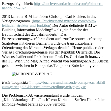
Bezugsmöglichkeit:
https://buchversand.mironde.com/p/bimcert-
handbuch-2024
2013 kam der BIM-Leitfaden Christoph Carl Eichlers in das
Verlagsprogramm. (
https://buchversand.mironde.com/p/bim-
leitfaden-struktur-und-funktion
) Der Autor definierte BIM „=
Building Information Modeling“ – als „die Sprache der
Bauwirtschaft des 21. Jahrhunderts“. Das
Prozesssteuerungsverfahren dient auch zur Ressourcenerfassung.
Spätestens mit diesen Büchern wurde die transdisziplinäre
Orientierung des Mironde-Verlages deutlich. Heute publiziert der
Verlag Forschungsergebnisse aus der Republik Österreich. Die
Wissenschaftler und Praktiker um Prof. Dr. Christian Schranz von
der TU Wien und Mag. Alfred Waschl von buildingSMART Austria
geben inzwischen in Europa das Tempo der Entwicklung vor.
Bestellmöglichkeit
:
https://buchversand.mironde.com/p/vom-abfall-
zum-gartengold-klaerschlammveredlung-mit-pyrolyse
Die Problematik Abwasserreinigung wurde mit dem
„Kleinkläranlagen-Handbuch“ von Karin und Steffen Heinrich im
Mironde-Verlag bereits ab 2009 verfolgt.