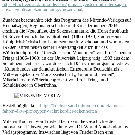
https://buchversand.mironde.com/p/nixen-geister-und-ritter-sagen-
aus-chemnitz-und-umgebung-zum-ausmalen
Zunächst beschränkte sich das Programm des Mironde-Verlages auf
Heimatsagen, Regionalgeschichte und Künstlerbücher. 2003
erschien die Neuauflage der Sagensammlung, die Horst Strohbach
1956 veröffentlicht hatte. Strohbach (1886–1978) studierte am
Königlich-Sächsischen Lehrerseminar in Zschopau und war in den
1920er Jahren neben seiner Lehrertätigkeit auch für das
Wörterbuchprojekt „Obersächsische Mundarten“ von Prof. Theodor
Frings (1886–1968) an der Universität Leipzig tätig. 1933 aus dem
Schuldienst entlassen, wurde er nach 1945 Gründungsmitglied des
„Kulturbundes zur demokratischen Erneuerung Deutschlands“,
Mitherausgeber der Monatszeitschrift „Kultur und Heimat“,
Mitarbeiter am Wörterbuchprojekt von Prof. Frings und
Schuldirektor in Oberfrohna.
Bestellmöglichkeit:
https://buchversand.mironde.com/p/kenner-
fahren-dkw-prototypen-weltrekordler-seltenheiten
Mit den Büchern von Frieder Bach kam die Geschichte der
innovativen Fahrzeugentwicklung von DKW und Auto-Union ins
Verlagsprogramm. Inzwischen liegt von Frieder Bach eine