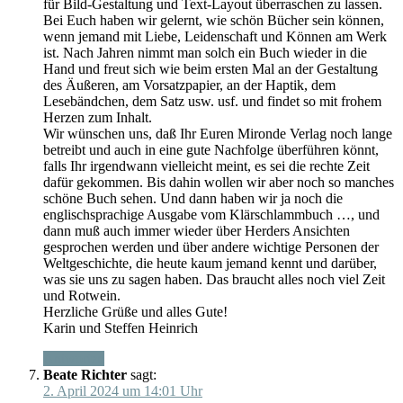
für Bild-Gestaltung und Text-Layout überraschen zu lassen.
Bei Euch haben wir gelernt, wie schön Bücher sein können,
wenn jemand mit Liebe, Leidenschaft und Können am Werk
ist. Nach Jahren nimmt man solch ein Buch wieder in die
Hand und freut sich wie beim ersten Mal an der Gestaltung
des Äußeren, am Vorsatzpapier, an der Haptik, dem
Lesebändchen, dem Satz usw. usf. und findet so mit frohem
Herzen zum Inhalt.
Wir wünschen uns, daß Ihr Euren Mironde Verlag noch lange
betreibt und auch in eine gute Nachfolge überführen könnt,
falls Ihr irgendwann vielleicht meint, es sei die rechte Zeit
dafür gekommen. Bis dahin wollen wir aber noch so manches
schöne Buch sehen. Und dann haben wir ja noch die
englischsprachige Ausgabe vom Klärschlammbuch …, und
dann muß auch immer wieder über Herders Ansichten
gesprochen werden und über andere wichtige Personen der
Weltgeschichte, die heute kaum jemand kennt und darüber,
was sie uns zu sagen haben. Das braucht alles noch viel Zeit
und Rotwein.
Herzliche Grüße und alles Gute!
Karin und Steffen Heinrich
Antworten
Beate Richter
sagt:
2. April 2024 um 14:01 Uhr