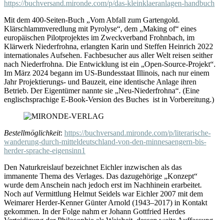
https://buchversand.mironde.com/p/das-kleinklaeranlagen-handbuch
Mit dem 400-Seiten-Buch „Vom Abfall zum Gartengold.
Klärschlammveredlung mit Pyrolyse“, dem „Making of“ eines
europäischen Pilotprojektes im Zweckverband Frohnbach, im
Klärwerk Niederfrohna, erlangten Karin und Steffen Heinrich 2022
internationales Aufsehen. Fachbesucher aus aller Welt reisen seither
nach Niederfrohna. Die Entwicklung ist ein „Open-Source-Projekt“.
Im März 2024 begann im US-Bundesstaat Illinois, nach nur einem
Jahr Projektierungs- und Bauzeit, eine identische Anlage ihren
Betrieb. Der Eigentümer nannte sie „Neu-Niederfrohna“. (Eine
englischsprachige E-Book-Version des Buches ist in Vorbereitung.)
Bestellmöglichkeit
:
https://buchversand.mironde.com/p/literarische-
wanderung-durch-mitteldeutschland-von-den-minnesaengern-bis-
herder-sprache-eigensinn1
Den Naturkreislauf bezeichnet Eichler inzwischen als das
immanente Thema des Verlages. Das dazugehörige „Konzept“
wurde dem Anschein nach jedoch erst im Nachhinein erarbeitet.
Noch auf Vermittlung Helmut Seidels war Eichler 2007 mit dem
Weimarer Herder-Kenner Günter Arnold (1943–2017) in Kontakt
gekommen. In der Folge nahm er Johann Gottfried Herdes