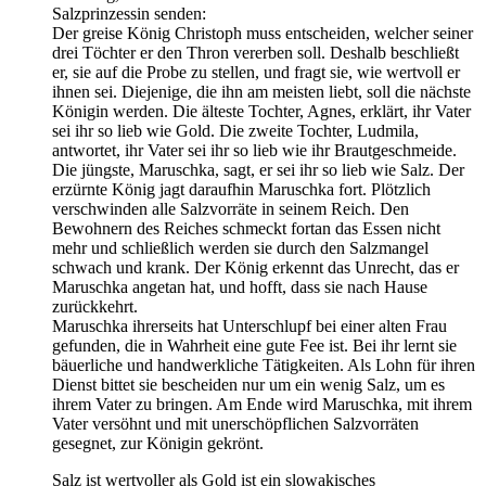
Salzprinzessin senden:
Der greise König Christoph muss entscheiden, welcher seiner
drei Töchter er den Thron vererben soll. Deshalb beschließt
er, sie auf die Probe zu stellen, und fragt sie, wie wertvoll er
ihnen sei. Diejenige, die ihn am meisten liebt, soll die nächste
Königin werden. Die älteste Tochter, Agnes, erklärt, ihr Vater
sei ihr so lieb wie Gold. Die zweite Tochter, Ludmila,
antwortet, ihr Vater sei ihr so lieb wie ihr Brautgeschmeide.
Die jüngste, Maruschka, sagt, er sei ihr so lieb wie Salz. Der
erzürnte König jagt daraufhin Maruschka fort. Plötzlich
verschwinden alle Salzvorräte in seinem Reich. Den
Bewohnern des Reiches schmeckt fortan das Essen nicht
mehr und schließlich werden sie durch den Salzmangel
schwach und krank. Der König erkennt das Unrecht, das er
Maruschka angetan hat, und hofft, dass sie nach Hause
zurückkehrt.
Maruschka ihrerseits hat Unterschlupf bei einer alten Frau
gefunden, die in Wahrheit eine gute Fee ist. Bei ihr lernt sie
bäuerliche und handwerkliche Tätigkeiten. Als Lohn für ihren
Dienst bittet sie bescheiden nur um ein wenig Salz, um es
ihrem Vater zu bringen. Am Ende wird Maruschka, mit ihrem
Vater versöhnt und mit unerschöpflichen Salzvorräten
gesegnet, zur Königin gekrönt.
Salz ist wertvoller als Gold ist ein slowakisches