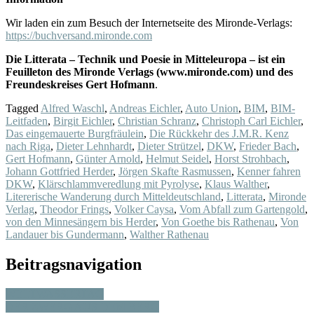
Wir laden ein zum Besuch der Internetseite des Mironde-Verlags:
https://buchversand.mironde.com
Die Litterata – Technik und Poesie in Mitteleuropa – ist ein
Feuilleton des Mironde Verlags (www.mironde.com) und des
Freundeskreises Gert Hofmann
.
Tagged
Alfred Waschl
,
Andreas Eichler
,
Auto Union
,
BIM
,
BIM-
Leitfaden
,
Birgit Eichler
,
Christian Schranz
,
Christoph Carl Eichler
,
Das eingemauerte Burgfräulein
,
Die Rückkehr des J.M.R. Kenz
nach Riga
,
Dieter Lehnhardt
,
Dieter Strützel
,
DKW
,
Frieder Bach
,
Gert Hofmann
,
Günter Arnold
,
Helmut Seidel
,
Horst Strohbach
,
Johann Gottfried Herder
,
Jörgen Skafte Rasmussen
,
Kenner fahren
DKW
,
Klärschlammveredlung mit Pyrolyse
,
Klaus Walther
,
Litererische Wanderung durch Mitteldeutschland
,
Litterata
,
Mironde
Verlag
,
Theodor Frings
,
Volker Caysa
,
Vom Abfall zum Gartengold
,
von den Minnesängern bis Herder
,
Von Goethe bis Rathenau
,
Von
Landauer bis Gundermann
,
Walther Rathenau
Beitragsnavigation
WELTWASSERTAG
DER ZWERG AUS DEM BERG