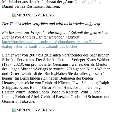
Machthaber aus dem Aufsichtsrat der „Auto-Union“ gedrängt.
Darauf verließ Rasmussen Sachsen.
Der Titel ist leider vergriffen und wird nicht wieder aufgelegt.
Ein Resümee zur Frage der Herkunft und Zukunft des gedruckten
Buches von Andreas Eichler ist jedoch lieferbar
:
https://buchversand.mironde.com/p/innokonservation-2-0-ein-
dialog-ueber-herkunft-und-zukunft-des-buches
Eichler war von 2007 bis 2015 auch Vorsitzender des Sächsischen
Schriftstellervereins. Der Schriftsteller und Verleger Klaus Walther
(1937–2023), ein promovierter Germanist, war es, der als Mentor
des jungen Mironde-Verlags hervortrat. 2014 gaben Klaus Walther
und Dieter Lehnhardt des Buch „Haben Sie das alles gelesen?“
heraus. Im Buch finden sich neben Beiträgen der beiden
Herausgeber solche von Reinhard Klimmt, Uwe Schneider, Ralph
Schippan, Klaus Bellin, Elmar Faber, Hans-Joachim Gelberg,
Carsten Wurm, Reiner Speck, Joachim Kersten, Wulf D. von
Lucius, Reinhard Abel, Gebhard Bretzke, Godehard Schramm und
Gunnar F. Fritzsche.