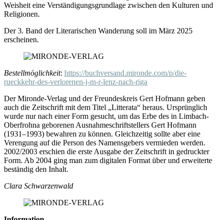
Weisheit eine Verständigungsgrundlage zwischen den Kulturen und
Religionen.
Der 3. Band der Literarischen Wanderung soll im März 2025
erscheinen.
Bestellmöglichkeit
:
https://buchversand.mironde.com/p/die-
rueckkehr-des-verlorenen-j-m-r-lenz-nach-riga
Der Mironde-Verlag und der Freundeskreis Gert Hofmann geben
auch die Zeitschrift mit dem Titel „Litterata“ heraus. Ursprünglich
wurde nur nach einer Form gesucht, um das Erbe des in Limbach-
Oberfrohna geborenen Ausnahmeschriftstellers Gert Hofmann
(1931–1993) bewahren zu können. Gleichzeitig sollte aber eine
Verengung auf die Person des Namensgebers vermieden werden.
2002/2003 erschien die erste Ausgabe der Zeitschrift in gedruckter
Form. Ab 2004 ging man zum digitalen Format über und erweiterte
beständig den Inhalt.
Clara Schwarzenwald
Information