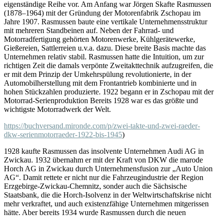
eigenständige Reihe vor. Am Anfang war Jörgen Skafte Rasmussen
(1878–1964) mit der Gründung der Motorenfabrik Zschopau im
Jahre 1907. Rasmussen baute eine vertikale Unternehmensstruktur
mit mehreren Standbeinen auf. Neben der Fahrrad- und
Motorradfertigung gehörten Motorenwerke, Kühlgerätewerke,
Gießereien, Sattlerreien u.v.a. dazu. Diese breite Basis machte das
Unternehmen relativ stabil. Rasmussen hatte die Intuition, um zur
richtigen Zeit die damals verpönte Zweitakttechnik aufzugreifen, die
er mit dem Prinzip der Umkehrspülung revolutionierte, in der
Automobilherstellung mit dem Frontantrieb kombinierte und in
hohen Stückzahlen produzierte. 1922 begann er in Zschopau mit der
Motorrad-Serienproduktion Bereits 1928 war es das größte und
wichtigste Motorradwerk der Welt.
https://buchversand.mironde.com/p/zwei-takte-und-zwei-raeder-
dkw-serienmotorraeder-1922-bis-1945
)
1928 kaufte Rasmussen das insolvente Unternehmen Audi AG in
Zwickau. 1932 übernahm er mit der Kraft von DKW die marode
Horch AG in Zwickau durch Unternehmensfusion zur „Auto Union
AG“. Damit rettete er nicht nur die Fahrzeugindustrie der Region
Erzgebirge-Zwickau-Chemnitz, sonder auch die Sächsische
Staatsbank, die die Horch-Isolvenz in der Weltwirtschaftskrise nicht
mehr verkraftet, und auch existenzfähige Unternehmen mitgerissen
hätte. Aber bereits 1934 wurde Rasmussen durch die neuen