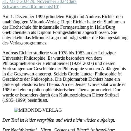
31. März 2024
29. November 2024
Clara
Schwarzenwald
Comments(10)
Am 1. Dezember 1999 gründeten Birgit und Andreas Eichler den
unabhängigen Mironde-Verlag. Birgit Eichler hatte ein Studium an
der Hochschule für industrielle Formgestaltung in Halle/Burg
Giebichenstein als Diplom-Formgestalterin abgeschlossen. Sie
entwickelte das Mironde-Logo und prägt seither die Buchgestaltung
des Verlagsprogrammes.
Andreas Eichler studierte von 1978 bis 1983 an der Leipziger
Universität Philosophie. Er wurde besonders von dem
Philosophiehistoriker Helmut Seidel (1929–2007) und dessen
Vorlesungen zur Geschichte der Philosophie von den Anfängen bis
in die Gegenwart angeregt. Seidels Credo lautete: Philosophie
ist
Geschichte der Philosophie. Die Diplomarbeit Eichlers hatte ein
philosophiehistorisches Thema. An der Jenaer Universität wurde er
1989 mit einem philosophiehistorischen Thema promoviert. Dort
wurde er besonders durch den Kultursoziologen Dieter Strützel
(1935–1999) beeinflusst.
Der Titel ist leider vergriffen und wird nicht wieder aufgelegt.
Der Nachfolgetitel „Nixen, Geister und Ritter“ ist bestellbar
: