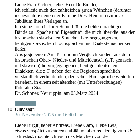
Liebe Frau Eichler, lieber Herr Dr. Eichler,
ich schließe mich den zahlreichen guten Wünchen (darunter
insbesondere denen der Familie Dres. Heinrich) zum 25.
Jubiläum Ihres Verlages an.
Ich stehe noch in Ihrer Schuld für die beiden prächtigen
Bände zu „Spache und Eigensinn“, die mich über die, aus den
historischen slawischen Sprachen hervorgegangenen,
heutigen slawischen Hochsprachen und Dialekte nachenken
ließen.
Aus gegebenem Anlaß – und im Vergleich zu den, aus dem
historischen Ober-, Nieder- und Mitteldeutsch (z.T. gemischt
mit slawisch) hervorgegangenen, heutigen deutschen
Dialekten, die z.T. neben der, die Regionen sprachlich
verständlich verbindenden, deutschen Hochsprache weiterhin
bestehen. in einem seit altersher (mit Unterbrechungen)
föderalen Staat.
Dr. Schoner, Neuruppin, am 03.März 2024
Antworten
Olav
sagt:
30. November 2025 um 16:40 Uhr
Liebe Birgit ,lieber Andreas, Liebe Caro, Liebe Leia,
etwas verspätet zu euerem Jubiläum, aber rechtzeitig zum 26.
Jahrestag, möchte ich euch das Märchen von der