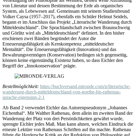
Verteidigung der Philosophie als Weisheit, dessen weite Auffassung
von Literatur und dessen Bestimmung der Erde als organisches
System, als Lebewesen auf. Gemeinsam mit seinem Studienfreund
Volker Caysa (1957–2017), ebenfalls ein Schüler Helmut Seidels,
begann er im Anschluss das Projekt „Literarische Wanderung durch
Mitteldeutschland“. Die Sprachlandschaft zwischen Braunschweig
und Görlitz wird als „Mitteldeutschland“ definiert. In den bisher
erschienen zwei Bänden begründet der Autor die
Erneuerungsfähigkeit als Kernkompetenz „mitteldeutscher
Mentalität“. Die Erneuerungsfähigkeit (Innovation) und das
Bewahrungsvermögen (Konservation) bedingen sich gegenseitig,
können keine eigenständig Existenz haben, so dass Eichler den
Begriff der „Innokonservation“ prägte.
Bestellmöglichkeit:
https://buchversand.mironde.com/p/literarische-
wanderung-durch-mitteldeutschland-von-goethe-bis-rathenau-
sprache-eigensinn-2-1
Ab Band 2 verwendet Eichler das Autorenpseudonym „Johannes
Eichenthal“. Mit Walther Rathenau, dem allein im zweiten Band der
Wanderung der Platz von drei Persönlichkeiten gewährt wurde,
sprengte Eichler jedes Maß. Man kann ahnen, welchen Eindruck die
erneute Lektüre von Rathenaus Schriften auf ihn machte. Rathenau
führte die Herdersche Kritik an der Reduktion von Philosophie auf