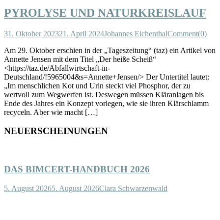
PYROLYSE UND NATURKREISLAUF
31. Oktober 2023
21. April 2024
Johannes Eichenthal
Comment(0)
Am 29. Oktober erschien in der „Tageszeitung“ (taz) ein Artikel von
Annette Jensen mit dem Titel „Der heiße Scheiß“
<https://taz.de/Abfallwirtschaft-in-
Deutschland/!5965004&s=Annette+Jensen/> Der Untertitel lautet:
„Im menschlichen Kot und Urin steckt viel Phosphor, der zu
wertvoll zum Wegwerfen ist. Deswegen müssen Kläranlagen bis
Ende des Jahres ein Konzept vorlegen, wie sie ihren Klärschlamm
recyceln. Aber wie macht […]
NEUERSCHEINUNGEN
DAS BIMCERT-HANDBUCH 2026
5. August 2026
5. August 2026
Clara Schwarzenwald