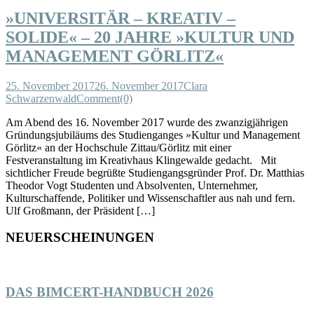
»UNIVERSITÄR – KREATIV –
SOLIDE« – 20 JAHRE »KULTUR UND
MANAGEMENT GÖRLITZ«
25. November 2017
26. November 2017
Clara
Schwarzenwald
Comment(0)
Am Abend des 16. November 2017 wurde des zwanzigjährigen
Gründungsjubiläums des Studienganges »Kultur und Management
Görlitz« an der Hochschule Zittau/Görlitz mit einer
Festveranstaltung im Kreativhaus Klingewalde gedacht. Mit
sichtlicher Freude begrüßte Studiengangsgründer Prof. Dr. Matthias
Theodor Vogt Studenten und Absolventen, Unternehmer,
Kulturschaffende, Politiker und Wissenschaftler aus nah und fern.
Ulf Großmann, der Präsident […]
NEUERSCHEINUNGEN
DAS BIMCERT-HANDBUCH 2026