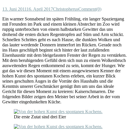
13. Juni 2011
16. April 2017
Christopherus
Comment(0)
Ein warmer Sonnabend im späten Frühling, ein langer Spaziergang
mit Freunden im Park und einem kleinen Abstecher im Zoo wird
ruppig unterbrochen von einem halbstarken Gewitter das uns
drohend die ersten dicken Regentropfen auf Stirn und Arm schickt.
Schnellen Schrittes geht es nach Hause, die dunklen Wolken und
das lauter werdende Donnern immerfort im Rücken. Gerade noch
ins Haus geschlüpft beginnt sich hinter der laut zufallenden
Eisenhaustür mit dem bleigefassten Fenster der Regen zu verstärken.
Mit dem beruhigenden Gefühl dem sich nun zu einem Wolkenbruch
ausweitenden Regen entkommend zu sein, kommt der Hunger. Wie
gut das wir diesen Moment mit einem ausgewiesenen Kenner der
hohen Kunst des spontanen Kochens erleben, ein kurzer Blick
seines geschulten Auges in die Vorräte des Haushalts und die
Kenntnis unserer Geschmäcker genügt ihm um uns das ideale
Gericht für diesen Moment zu kreieren: Kaiserschmarren. Die
folgenden Bilder zeigen den Meister bei seiner Arbeit in der vom
Gewitter eingedunkelten Küche.
Die erste Zutat sind drei Eier