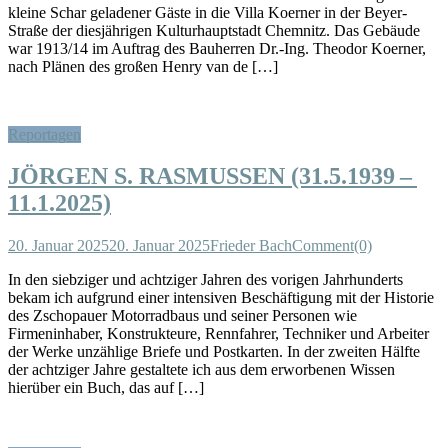
kleine Schar geladener Gäste in die Villa Koerner in der Beyer-
Straße der diesjährigen Kulturhauptstadt Chemnitz. Das Gebäude
war 1913/14 im Auftrag des Bauherren Dr.-Ing. Theodor Koerner,
nach Plänen des großen Henry van de […]
Reportagen
JÖRGEN S. RASMUSSEN (31.5.1939 –
11.1.2025)
20. Januar 2025
20. Januar 2025
Frieder Bach
Comment(0)
In den siebziger und achtziger Jahren des vorigen Jahrhunderts
bekam ich aufgrund einer intensiven Beschäftigung mit der Historie
des Zschopauer Motorradbaus und seiner Personen wie
Firmeninhaber, Konstrukteure, Rennfahrer, Techniker und Arbeiter
der Werke unzählige Briefe und Postkarten. In der zweiten Hälfte
der achtziger Jahre gestaltete ich aus dem erworbenen Wissen
hierüber ein Buch, das auf […]