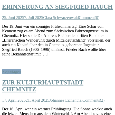
ERINNERUNG AN SIEGFRIED RAUCH
25. Juni 2025
7. Juli 2025
Clara Schwarzenwald
Comment(0)
Der 19. Juni war ein sonniger Frühsommertag. Eine Schar von
Kennern zog es am Abend zum Sächsischen Fahrzeugmuseum in
Chemnitz. Hier sollte Dr. Andreas Eichler den dritten Band der
„Literarischen Wanderung durch Mitteldeutschland“ vorstellen, der
auch ein Kapitel über den in Chemnitz geborenen Ingenieur
Siegfried Rauch (1906–1996) umfasst. Frieder Bach wollte über
seine Bekanntschaft mit […]
Reportagen
ZUR KULTURHAUPTSTADT
CHEMNITZ
17. April 2025
21. April 2025
Johannes Eichenthal
Comments(2)
Der 16. April war ein warmer Frühlingstag. Die Sonne weckte auch
die letzten Menschen aus dem Winterschlaf. Am Abend zog es eine