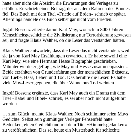
hatte aber nicht die Absicht, die Erwartungen des Verlages zu
erfüllen. Er schrieb einen Beitrag, der aus dem Rahmen des Bandes
fiel. Das Buch mit dem Titel »Friede auf Erden« schrieb er später.
Allerdings handele das Buch selbst gar nicht vom Frieden.
Ingolf Bossenz zitierte darauf Karl May, wonach in 8000 Jahren
Menschheitsgeschichte die Zivilisierung nur Terrorisierung gewesen
sei, und fragte Klaus Walther, ob die Leser das verstanden hätten.
Klaus Walther antwortete, dass die Leser das nicht verstanden, weil
sie ja von Karl May Erzählungen erwarteten. Er habe sowohl eine
Karl May, wie eine Hermann Hesse Biographie geschrieben.
Mitunter werde er gefragt, wie May und Hesse zusammenpassten-.
Beide erzählten von Grunderfahrungen der menschlichen Existenz,
von Liebe, Hass, Leben und Tod. Das berühre die Leser. Es habe
viele May-Leser gegeben, die über Winnetous Tod weinten.
Ingolf Bossenz ergänzte, dass Karl May auch ein Drama mit dem
Titel »Babel und Bibel« schrieb, es sei aber noch nicht aufgeführt
worden …
… zum Glück, meinte Klaus Walther. Noch schlimmer seien Mays
Gedichte. Selbst sein gutmütiger Verleger Fehsenfeld hatte
Bedenken, einen Gedichtband mit dem Titel »Himmelsgedanken«
zu veröffentlichen. Das sei heute ein Musterbuch für schlechte