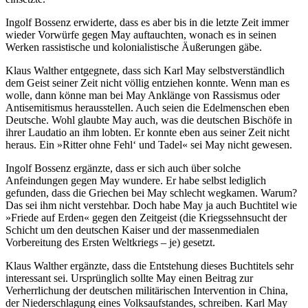
Ingolf Bossenz erwiderte, dass es aber bis in die letzte Zeit immer
wieder Vorwürfe gegen May auftauchten, wonach es in seinen
Werken rassistische und kolonialistische Äußerungen gäbe.
Klaus Walther entgegnete, dass sich Karl May selbstverständlich
dem Geist seiner Zeit nicht völlig entziehen konnte. Wenn man es
wolle, dann könne man bei May Anklänge von Rassismus oder
Antisemitismus herausstellen. Auch seien die Edelmenschen eben
Deutsche. Wohl glaubte May auch, was die deutschen Bischöfe in
ihrer Laudatio an ihm lobten. Er konnte eben aus seiner Zeit nicht
heraus. Ein »Ritter ohne Fehl‘ und Tadel« sei May nicht gewesen.
Ingolf Bossenz ergänzte, dass er sich auch über solche
Anfeindungen gegen May wundere. Er habe selbst lediglich
gefunden, dass die Griechen bei May schlecht wegkamen. Warum?
Das sei ihm nicht verstehbar. Doch habe May ja auch Buchtitel wie
»Friede auf Erden« gegen den Zeitgeist (die Kriegssehnsucht der
Schicht um den deutschen Kaiser und der massenmedialen
Vorbereitung des Ersten Weltkriegs – je) gesetzt.
Klaus Walther ergänzte, dass die Entstehung dieses Buchtitels sehr
interessant sei. Ursprünglich sollte May einen Beitrag zur
Verherrlichung der deutschen militärischen Intervention in China,
der Niederschlagung eines Volksaufstandes, schreiben. Karl May