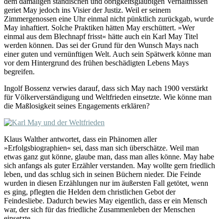
dem damaligen ständischen und obrigkeitsgläubigen Verhältnissen
geriet May jedoch ins Visier der Justiz. Weil er seinem
Zimmergenossen eine Uhr einmal nicht pünktlich zurückgab, wurde
May inhaftiert. Solche Praktiken hätten May erschüttert. »Wer
einmal aus dem Blechnapf frisst« hätte auch ein Karl May Titel
werden können. Das sei der Grund für den Wunsch Mays nach
einer guten und vernünftigen Welt. Auch sein Spätwerk könne man
vor dem Hintergrund des frühen beschädigten Lebens Mays
begreifen.
Ingolf Bossenz verwies darauf, dass sich May nach 1900 verstärkt
für Völkerverständigung und Weltfrieden einsetzte. Wie könne man
die Maßlosigkeit seines Engagements erklären?
Klaus Walther antwortet, dass ein Phänomen aller
»Erfolgsbiographien« sei, dass man sich überschätze. Weil man
etwas ganz gut könne, glaube man, dass man alles könne. May habe
sich anfangs als guter Erzähler verstanden. May wollte gern friedlich
leben, und das schlug sich in seinen Büchern nieder. Die Feinde
wurden in diesen Erzählungen nur im äußersten Fall getötet, wenn
es ging, pflegten die Helden dem christlichen Gebot der
Feindesliebe. Dadurch bewies May eigentlich, dass er ein Mensch
war, der sich für das friedliche Zusammenleben der Menschen
einsetzte.