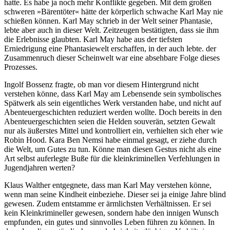
hatte. Es habe ja noch mehr Konflikte gegeben. Mit dem großen
schweren »Bärentöter« hätte der körperlich schwache Karl May nie
schießen können. Karl May schrieb in der Welt seiner Phantasie,
lebte aber auch in dieser Welt. Zeitzeugen bestätigten, dass sie ihm
die Erlebnisse glaubten. Karl May habe aus der tiefsten
Erniedrigung eine Phantasiewelt erschaffen, in der auch lebte. der
Zusammenruch dieser Scheinwelt war eine absehbare Folge dieses
Prozesses.
Ingolf Bossenz fragte, ob man vor diesem Hintergrund nicht
verstehen könne, dass Karl May am Lebensende sein symbolisches
Spätwerk als sein eigentliches Werk verstanden habe, und nicht auf
Abenteuergeschichten reduziert werden wollte. Doch bereits in den
Abenteuergeschichten seien die Helden souverän, setzten Gewalt
nur als äußerstes Mittel und kontrolliert ein, verhielten sich eher wie
Robin Hood. Kara Ben Nemsi habe einmal gesagt, er ziehe durch
die Welt, um Gutes zu tun. Könne man diesen Gestus nicht als eine
Art selbst auferlegte Buße für die kleinkriminellen Verfehlungen in
Jugendjahren werten?
Klaus Walther entgegnete, dass man Karl May verstehen könne,
wenn man seine Kindheit einbeziehe. Dieser sei ja einige Jahre blind
gewesen. Zudem entstamme er ärmlichsten Verhältnissen. Er sei
kein Kleinkrimineller gewesen, sondern habe den innigen Wunsch
empfunden, ein gutes und sinnvolles Leben führen zu können. In