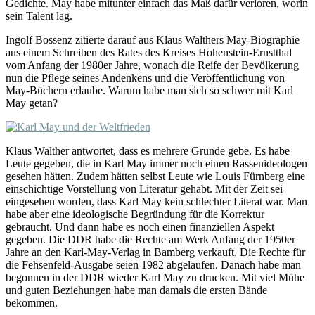
Gedichte. May habe mitunter einfach das Maß dafür verloren, worin
sein Talent lag.
Ingolf Bossenz zitierte darauf aus Klaus Walthers May-Biographie
aus einem Schreiben des Rates des Kreises Hohenstein-Ernstthal
vom Anfang der 1980er Jahre, wonach die Reife der Bevölkerung
nun die Pflege seines Andenkens und die Veröffentlichung von
May-Büchern erlaube. Warum habe man sich so schwer mit Karl
May getan?
Klaus Walther antwortet, dass es mehrere Gründe gebe. Es habe
Leute gegeben, die in Karl May immer noch einen Rassenideologen
gesehen hätten. Zudem hätten selbst Leute wie Louis Fürnberg eine
einschichtige Vorstellung von Literatur gehabt. Mit der Zeit sei
eingesehen worden, dass Karl May kein schlechter Literat war. Man
habe aber eine ideologische Begründung für die Korrektur
gebraucht. Und dann habe es noch einen finanziellen Aspekt
gegeben. Die DDR habe die Rechte am Werk Anfang der 1950er
Jahre an den Karl-May-Verlag in Bamberg verkauft. Die Rechte für
die Fehsenfeld-Ausgabe seien 1982 abgelaufen. Danach habe man
begonnen in der DDR wieder Karl May zu drucken. Mit viel Mühe
und guten Beziehungen habe man damals die ersten Bände
bekommen.