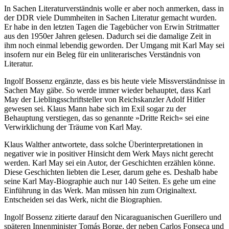
In Sachen Literaturverständnis wolle er aber noch anmerken, dass in
der DDR viele Dummheiten in Sachen Literatur gemacht wurden.
Er habe in den letzten Tagen die Tagebücher von Erwin Stritmatter
aus den 1950er Jahren gelesen. Dadurch sei die damalige Zeit in
ihm noch einmal lebendig geworden. Der Umgang mit Karl May sei
insofern nur ein Beleg für ein unliterarisches Verständnis von
Literatur.
Ingolf Bossenz ergänzte, dass es bis heute viele Missverständnisse in
Sachen May gäbe. So werde immer wieder behauptet, dass Karl
May der Lieblingsschriftsteller von Reichskanzler Adolf Hitler
gewesen sei. Klaus Mann habe sich im Exil sogar zu der
Behauptung verstiegen, das so genannte »Dritte Reich« sei eine
Verwirklichung der Träume von Karl May.
Klaus Walther antwortete, dass solche Überinterpretationen in
negativer wie in positiver Hinsicht dem Werk Mays nicht gerecht
werden. Karl May sei ein Autor, der Geschichten erzählen könne.
Diese Geschichten liebten die Leser, darum gehe es. Deshalb habe
seine Karl May-Biographie auch nur 140 Seiten. Es gehe um eine
Einführung in das Werk. Man müssen hin zum Originaltext.
Entscheiden sei das Werk, nicht die Biographien.
Ingolf Bossenz zitierte darauf den Nicaraguanischen Guerillero und
späteren Innenminister Tomás Borge, der neben Carlos Fonseca und