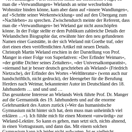
man die »Verwandlungen« Wielands an seine wechselnden
Wohnsitze binden könne, kam aber dann auf »innere Wandlungen«,
auf »Schritte seiner Werkentwicklung« und auf den Übergang zum
»Nachleben« zu sprechen. Zwischendurch meinte der Referent, dass
man die »Verwandlungen« bei Wieland gar nicht ausschöpfen
könne. In der Folge stellte er dem Publikum zahlreiche Details der
Wielandschen Biographie dar, erwähnte hier den neu gefundenen
Namen einer Gaststätte, in der sich Wieland mit Goethe traf, oder
dort einen eben veröffentlichten Artikel mit neuen Details.
Christoph Martin Wieland erschien in der Darstellung von Prof.
Manger in einer Folge von Superlativen: »Der Erfinder Weimars«,
»der größte Dichter seines Zeitalters«, »der Universalkomparatist«,
»niemand hat je besser deutsch geschrieben als Wieland« (Friedrich
Nietzsche), der Erfinder des Wortes »Weltliteratur« (wenn auch nur
handschriftlich, nicht gedruckt), der Ideengeber für die Berufung
Herders nach Weimar, bekanntester Autor im Deutschland des 18.
Jahrhunderts … und und und …
Das gesunkene Interesse an Wielands Werk führte Prof. Dr. Manger
auf die Germanistik des 19. Jahrhunderts und auf die enorme
Gelehrsamkeit des Autors zurück (»Wer das humanistische
Gymnasium nicht hinter sich hat, dem muss man unheimlich viel
erklären …«). Ich fühlte mich für einen Moment »unwürdig« zur
Wieland-Lektüre. So kann es gehen, man setzt sich, nichts ahnend,
in einen Vortragsraum, und dann das. Mit einem solchen
Gymnasium kann ich leider nicht aufwarten. Ist es vielleicht