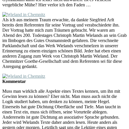
vergebliche Mühe? Hier verlor ich den Faden …
Als ich aus meinem Traum erwachte, da dankte Siegfried Arlt
bereits dem Referenten für seine Vortrag und verabschiedete ihn.
Der Vortrag hatte mich zum Träumen gebracht. Wir waren am
Abend des 200. Todestages Christoph Martin Wielands an sein Grab
im Ilmbogen des Gutes Ossmannstedt gefahren. Die verschneite
Parklandschaft und das Werk Wielands verschmelzen in unserer
Erinnerung zu einem einzigen schönen Bild. Jeder hat eben einen
anderen Zugang zum Werk von Christoph Martin Wieland. Der
Chemnitzer Goethe-Gesellschaft und dem Referenten sei für diese
Anregung gedankt.
Kommentar
Muss man wirklich alle Aspekte eines Textes kennen, um ihn mit
Gewinn lesen zu können? Eher nicht. Man muss auch nicht die
Logik studiert haben, um denken zu können, meinte Hegel.
Einerseits hat gute Dichtung Oberfläche und Tiefe. Man taucht in
einen Text ein, muss sich öffnen, seine Vorurteile ablegen.
Andererseits ist gute Dichtung an assoziative Sprache gebunden.
Jeder wird Wielands Texte daher anders lesen. Heute anders als
gestern oder morgen. Letztlich sagt uns die Lektüre eines guten