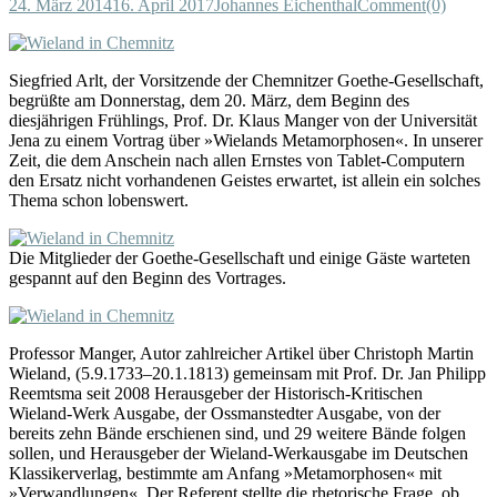
24. März 2014
16. April 2017
Johannes Eichenthal
Comment(0)
Siegfried Arlt, der Vorsitzende der Chemnitzer Goethe-Gesellschaft,
begrüßte am Donnerstag, dem 20. März, dem Beginn des
diesjährigen Frühlings, Prof. Dr. Klaus Manger von der Universität
Jena zu einem Vortrag über »Wielands Metamorphosen«. In unserer
Zeit, die dem Anschein nach allen Ernstes von Tablet-Computern
den Ersatz nicht vorhandenen Geistes erwartet, ist allein ein solches
Thema schon lobenswert.
Die Mitglieder der Goethe-Gesellschaft und einige Gäste warteten
gespannt auf den Beginn des Vortrages.
Professor Manger, Autor zahlreicher Artikel über Christoph Martin
Wieland, (5.9.1733–20.1.1813) gemeinsam mit Prof. Dr. Jan Philipp
Reemtsma seit 2008 Herausgeber der Historisch-Kritischen
Wieland-Werk Ausgabe, der Ossmanstedter Ausgabe, von der
bereits zehn Bände erschienen sind, und 29 weitere Bände folgen
sollen, und Herausgeber der Wieland-Werkausgabe im Deutschen
Klassikerverlag, bestimmte am Anfang »Metamorphosen« mit
»Verwandlungen«. Der Referent stellte die rhetorische Frage, ob