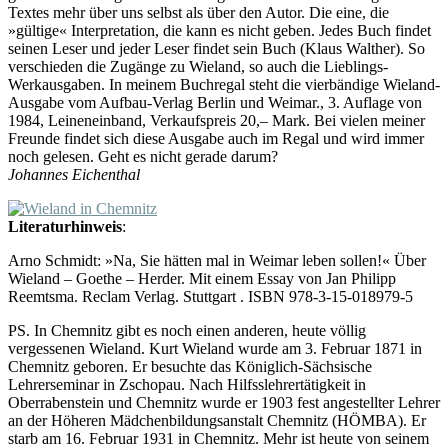
Textes mehr über uns selbst als über den Autor. Die eine, die
»gültige« Interpretation, die kann es nicht geben. Jedes Buch findet
seinen Leser und jeder Leser findet sein Buch (Klaus Walther). So
verschieden die Zugänge zu Wieland, so auch die Lieblings-
Werkausgaben. In meinem Buchregal steht die vierbändige Wieland-
Ausgabe vom Aufbau-Verlag Berlin und Weimar., 3. Auflage von
1984, Leineneinband, Verkaufspreis 20,– Mark. Bei vielen meiner
Freunde findet sich diese Ausgabe auch im Regal und wird immer
noch gelesen. Geht es nicht gerade darum?
Johannes Eichenthal
Literaturhinweis
:
Arno Schmidt: »Na, Sie hätten mal in Weimar leben sollen!« Über
Wieland – Goethe – Herder. Mit einem Essay von Jan Philipp
Reemtsma. Reclam Verlag. Stuttgart . ISBN 978-3-15-018979-5
PS. In Chemnitz gibt es noch einen anderen, heute völlig
vergessenen Wieland. Kurt Wieland wurde am 3. Februar 1871 in
Chemnitz geboren. Er besuchte das Königlich-Sächsische
Lehrerseminar in Zschopau. Nach Hilfsslehrertätigkeit in
Oberrabenstein und Chemnitz wurde er 1903 fest angestellter Lehrer
an der Höheren Mädchenbildungsanstalt Chemnitz (HÖMBA). Er
starb am 16. Februar 1931 in Chemnitz. Mehr ist heute von seinem