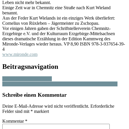
Leben nicht mehr bekannt.
Einige Zeit war in Chemnitz eine Straße nach Kurt Wieland
benannt.
Aus der Feder Kurt Wielands ist ein einziges Werk überliefert:
Cornelius von Rüxleben – Jägermeister zu Zschopau.
Vor einigen Jahren gaben der Schriftstellerverein Chemnitz-
Erzgebirge e.V. und der Kulturraum Erzgebirge-Mittelsachsen
dieses dramatische Erzählung in der Edition Kammweg des
Mironde-Verlages wieder heraus. VP 8,90 ISBN 978-3-937654-39-
4
www.mironde.com
Beitragsnavigation
Leipziger Buchmesse 2014
Finisage Gold-Herbst-Ausstellung in der Galerie Mitte/Dresden
Schreibe einen Kommentar
Deine E-Mail-Adresse wird nicht veröffentlicht.
Erforderliche
Felder sind mit
*
markiert
Kommentar
*