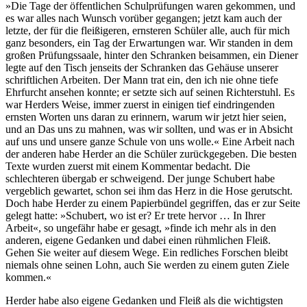
»Die Tage der öffentlichen Schulprüfungen waren gekommen, und
es war alles nach Wunsch vorüber gegangen; jetzt kam auch der
letzte, der für die fleißigeren, ernsteren Schüler alle, auch für mich
ganz besonders, ein Tag der Erwartungen war. Wir standen in dem
großen Prüfungssaale, hinter den Schranken beisammen, ein Diener
legte auf den Tisch jenseits der Schranken das Gehäuse unserer
schriftlichen Arbeiten. Der Mann trat ein, den ich nie ohne tiefe
Ehrfurcht ansehen konnte; er setzte sich auf seinen Richterstuhl. Es
war Herders Weise, immer zuerst in einigen tief eindringenden
ernsten Worten uns daran zu erinnern, warum wir jetzt hier seien,
und an Das uns zu mahnen, was wir sollten, und was er in Absicht
auf uns und unsere ganze Schule von uns wolle.« Eine Arbeit nach
der anderen habe Herder an die Schüler zurückgegeben. Die besten
Texte wurden zuerst mit einem Kommentar bedacht. Die
schlechteren übergab er schweigend. Der junge Schubert habe
vergeblich gewartet, schon sei ihm das Herz in die Hose gerutscht.
Doch habe Herder zu einem Papierbündel gegriffen, das er zur Seite
gelegt hatte: »Schubert, wo ist er? Er trete hervor … In Ihrer
Arbeit«, so ungefähr habe er gesagt, »finde ich mehr als in den
anderen, eigene Gedanken und dabei einen rühmlichen Fleiß.
Gehen Sie weiter auf diesem Wege. Ein redliches Forschen bleibt
niemals ohne seinen Lohn, auch Sie werden zu einem guten Ziele
kommen.«
Herder habe also eigene Gedanken und Fleiß als die wichtigsten