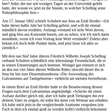
hier? Jeder, der nur seit wenigen Tagen an der Universität gelebt
hatte, der wusste es: jetzt ist die Stunde, in welcher Schelling seine
Naturphilosophie liest.«
Am 17. Januar 1802 schrieb Schubert aus Jena an Emil Herder: »Ich
habe dieses halbe Jahr bei Schelling gehört, und will dir einmal
mündlich davon erzählen. Anfangs verstand ich kein Wort davon,
und ging blos aus Kuriosität hinein, um zu sehen, wie ich mich darin
ausnähme, wenn ich vom Vortrag kein Wort verstände? Zuletzt aber
bekam ich doch helle Punkte darin, und jetzt fasse ich alles so
ziemlich.«
Mit dem nur fünf Jahre älteren Friedrich Wilhelm Joseph Schelling
verband Schubert schließlich eine lebenslange Freundschaft, die er
in seinen Erinnerungen auch benennt. Weniger gut erinnert er sich
an den nur vier Jahre älteren Wilhelm Ritter, obwohl dieser ihn in
Jena bis hin zum Dissertationsthema »Die Anwendung des
Galvanismus auf Taubgeborene« vielleicht am meisten beeinflusste.
In einem Brief an Emil Herder hatte er die Beantwortung dessen
Fragen nach dem Galvanismus angekündigt: »Schicke dir einen
Aufsatz darüber gleich mit, aber ich habe groß Verlangen ihn erst
deinem Vater zu zeigen, du sollst ihn dann von Weimar aus erhalten.
Ich habe mich jetzt in die vergleichende Anatomie vergraben (ein
Fach in dem ich einmal groß zu werden hoffe) vielleicht bekommst