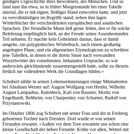
geistigen Urgeschichte ihres Bewohners, des Menschen. Und so
fand man ihn etwa, so in früher Morgenstunde bei einer Tabelle
sitzend, die er mit eigner, fleißiger Hand entworfen hatte, und jetzt
zu vervollständigen im Begriffe stand; neben ihm lagen
Wörterbücher der verschiedensten europäischen und asiatischen
Sprachen. Der freundliche Mann ließ gerne Jeden, den er für solche
Belehrung empfänglich hielt, an der Freude seiner Ausruhestunden
Teil nehmen. Er machte kein Geheimnis daraus, dass er damit
umgehe, ein polyglottisches Wörterbuch, nach einem großartig
angelegten Plane, und ein allgemeines Etymologicum zu schreiben:
jene Tabellen, in denen er die ihrem Sinne nach verwandten
Wurzelwörter der vornehmsten, bekannten Ursprache, so wie
anderwärts gleichlautende zusammengestellt hatte, sollte zu diesem
freilich nie vollendeten Werk die Grundlagen bilden.«
Schubert zählte in seinen Lebenserinnerungen einige Mitstudenten
bei Abraham Werner auf: August Wolfgang von Herder, Wilhelm
August Lampadius, Ralenbeck, Karl von Raumer, Moritz von
Engelhardt, Beltheim, von Charpentier, von Scharner, Rudolf von
Przystanowski.
Im Oktober 1806 zog Schubert mit seiner Frau und der in Freiberg
geborenen Tochter nach Dresden. Dort wurde er von seinen
Freunden erwartet. »Außen vor dem Tore erwartete uns schon eine
kleine Gesellschaft der lieben Freunde: Köthe vor allen, Wetzel mit