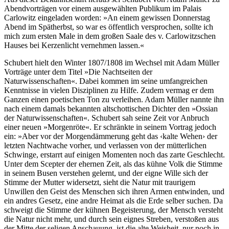
Abendvorträgen vor einem ausgewählten Publikum im Palais
Carlowitz eingeladen worden: »An einem gewissen Donnerstag
Abend im Spätherbst, so war es öffentlich versprochen, sollte ich
mich zum ersten Male in dem großen Saale des v. Carlowitzschen
Hauses bei Kerzenlicht vernehmen lassen.«
Schubert hielt den Winter 1807/1808 im Wechsel mit Adam Müller
Vorträge unter dem Titel »Die Nachtseiten der
Naturwissenschaften«. Dabei kommen im seine umfangreichen
Kenntnisse in vielen Disziplinen zu Hilfe. Zudem vermag er dem
Ganzen einen poetischen Ton zu verleihen. Adam Müller nannte ihn
nach einem damals bekannten altschottischen Dichter den »Ossian
der Naturwissenschaften«. Schubert sah seine Zeit vor Anbruch
einer neuen »Morgenröte«. Er schränkte in seinem Vortrag jedoch
ein: »Aber vor der Morgendämmerung geht das ‹kalte Wehen› der
letzten Nachtwache vorher, und verlassen von der mütterlichen
Schwinge, erstarrt auf einigen Momenten noch das zarte Geschlecht.
Unter dem Scepter der ehernen Zeit, als das kühne Volk die Stimme
in seinem Busen verstehen gelernt, und der eigne Wille sich der
Stimme der Mutter widersetzt, sieht die Natur mit traurigem
Unwillen den Geist des Menschen sich ihren Armen entwinden, und
ein andres Gesetz, eine andre Heimat als die Erde selber suchen. Da
schweigt die Stimme der kühnen Begeisterung, der Mensch versteht
die Natur nicht mehr, und durch sein eignes Streben, verstoßen aus
der Mitte der seligen Anschauung, ist die alte Weisheit, nur noch in