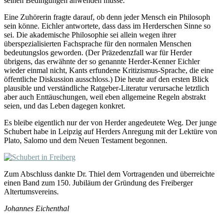
seinen Bedingungen anwenden müsse.
Eine Zuhörerin fragte darauf, ob denn jeder Mensch ein Philosoph
sein könne. Eichler antwortete, dass dass im Herderschen Sinne so
sei. Die akademische Philosophie sei allein wegen ihrer
überspezialisierten Fachsprache für den normalen Menschen
bedeutungslos geworden. (Der Präzedenzfall war für Herder
übrigens, das erwähnte der so genannte Herder-Kenner Eichler
wieder einmal nicht, Kants erfundene Kritizismus-Sprache, die eine
öffentliche Diskussion ausschloss.) Die heute auf den ersten Blick
plausible und verständliche Ratgeber-Literatur verursache letztlich
aber auch Enttäuschungen, weil eben allgemeine Regeln abstrakt
seien, und das Leben dagegen konkret.
Es bleibe eigentlich nur der von Herder angedeutete Weg. Der junge
Schubert habe in Leipzig auf Herders Anregung mit der Lektüre von
Plato, Salomo und dem Neuen Testament begonnen.
Zum Abschluss dankte Dr. Thiel dem Vortragenden und überreichte
einen Band zum 150. Jubiläum der Gründung des Freiberger
Altertumsvereins.
Johannes Eichenthal