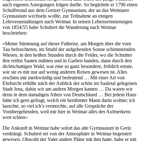
auch eigenen Anregungen folgen durfte. So begleitete er 1796 einen
Schulfreund aus dem Greizer Gymnasium, der an das Weimarer
Gymnasium wechseln wollte, zur Teilnahme an einigen
Lehrveranstaltungen nach Weimar. In seinen Lebenserinnerungen
von 1854/55 habe Schubert die Wanderung nach Weimar
beschrieben:
»Meine Stimmung auf dieser Fußreise, am Morgen über die vom
Tau befeuchteten, im Strahl der aufgehenden Sonne schimmernden
Wiesen, in den heißen Stunden durch die Felder, wo die Schnitter
ihre reifen Saaten mähten und in Garben banden, dann durch den
dichtschattigen Wald, war eine so ganz besondere, fröhlich ernste,
wie sie es mir nur auf wenig anderen Reisen gewesen ist. Alles
erschien mir merkwürdig und bedeutend … Mit einer Art von
Ehrfurcht erfüllte mich der Anblick der schön im Saaletal gelegenen
Stadt Jena, dahin wir am andern Morgen kamen … Da waren wir
denn in dem damaligen Athen von Deutschland … Bei jedem Haus
hätte ich gern gefragt, welch ein berühmter Mann darin wohne; ich
lauschte, so viel ich’s vermochte, auf alle Gespräche der
Vorübergehenden, weil mir hier in Weimar alles des Aufmerkens
wert schien«
Die Ankunft in Weimar habe sofort das alte Gymnasium in Greiz
verdrängt. Schubert sei von der Atmosphäre in Weimar begeistert
gewesen. Obwohl der Vater andere Pläne mit ihm hatte, habe er mit