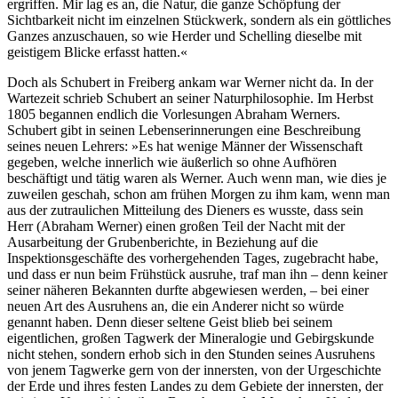
ergriffen. Mir lag es an, die Natur, die ganze Schöpfung der
Sichtbarkeit nicht im einzelnen Stückwerk, sondern als ein göttliches
Ganzes anzuschauen, so wie Herder und Schelling dieselbe mit
geistigem Blicke erfasst hatten.«
Doch als Schubert in Freiberg ankam war Werner nicht da. In der
Wartezeit schrieb Schubert an seiner Naturphilosophie. Im Herbst
1805 begannen endlich die Vorlesungen Abraham Werners.
Schubert gibt in seinen Lebenserinnerungen eine Beschreibung
seines neuen Lehrers: »Es hat wenige Männer der Wissenschaft
gegeben, welche innerlich wie äußerlich so ohne Aufhören
beschäftigt und tätig waren als Werner. Auch wenn man, wie dies je
zuweilen geschah, schon am frühen Morgen zu ihm kam, wenn man
aus der zutraulichen Mitteilung des Dieners es wusste, dass sein
Herr (Abraham Werner) einen großen Teil der Nacht mit der
Ausarbeitung der Grubenberichte, in Beziehung auf die
Inspektionsgeschäfte des vorhergehenden Tages, zugebracht habe,
und dass er nun beim Frühstück ausruhe, traf man ihn – denn keiner
seiner näheren Bekannten durfte abgewiesen werden, – bei einer
neuen Art des Ausruhens an, die ein Anderer nicht so würde
genannt haben. Denn dieser seltene Geist blieb bei seinem
eigentlichen, großen Tagwerk der Mineralogie und Gebirgskunde
nicht stehen, sondern erhob sich in den Stunden seines Ausruhens
von jenem Tagwerke gern von der innersten, von der Urgeschichte
der Erde und ihres festen Landes zu dem Gebiete der innersten, der