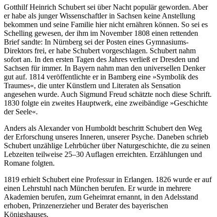
Gotthilf Heinrich Schubert sei über Nacht populär geworden. Aber
er habe als junger Wissenschaftler in Sachsen keine Anstellung
bekommen und seine Familie hier nicht ernähren können. So sei es
Schelling gewesen, der ihm im November 1808 einen rettenden
Brief sandte: In Nürnberg sei der Posten eines Gymnasiums-
Direktors frei, er habe Schubert vorgeschlagen. Schubert nahm
sofort an. In den ersten Tagen des Jahres verließ er Dresden und
Sachsen für immer. In Bayern nahm man den universellen Denker
gut auf. 1814 veröffentlichte er in Bamberg eine »Symbolik des
Traumes«, die unter Künstlern und Literaten als Sensation
angesehen wurde. Auch Sigmund Freud schätzte noch diese Schrift.
1830 folgte ein zweites Hauptwerk, eine zweibändige »Geschichte
der Seele«.
Anders als Alexander von Humboldt beschritt Schubert den Weg
der Erforschung unseres Inneren, unserer Psyche. Daneben schrieb
Schubert unzählige Lehrbücher über Naturgeschichte, die zu seinen
Lebzeiten teilweise 25–30 Auflagen erreichten. Erzählungen und
Romane folgten.
1819 erhielt Schubert eine Professur in Erlangen. 1826 wurde er auf
einen Lehrstuhl nach München berufen. Er wurde in mehrere
Akademien berufen, zum Geheimrat ernannt, in den Adelsstand
erhoben, Prinzenerzieher und Berater des bayerischen
Königshauses.