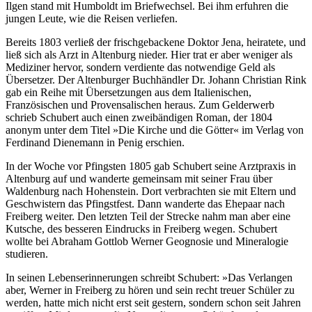
Ilgen stand mit Humboldt im Briefwechsel. Bei ihm erfuhren die
jungen Leute, wie die Reisen verliefen.
Bereits 1803 verließ der frischgebackene Doktor Jena, heiratete, und
ließ sich als Arzt in Altenburg nieder. Hier trat er aber weniger als
Mediziner hervor, sondern verdiente das notwendige Geld als
Übersetzer. Der Altenburger Buchhändler Dr. Johann Christian Rink
gab ein Reihe mit Übersetzungen aus dem Italienischen,
Französischen und Provensalischen heraus. Zum Gelderwerb
schrieb Schubert auch einen zweibändigen Roman, der 1804
anonym unter dem Titel »Die Kirche und die Götter« im Verlag von
Ferdinand Dienemann in Penig erschien.
In der Woche vor Pfingsten 1805 gab Schubert seine Arztpraxis in
Altenburg auf und wanderte gemeinsam mit seiner Frau über
Waldenburg nach Hohenstein. Dort verbrachten sie mit Eltern und
Geschwistern das Pfingstfest. Dann wanderte das Ehepaar nach
Freiberg weiter. Den letzten Teil der Strecke nahm man aber eine
Kutsche, des besseren Eindrucks in Freiberg wegen. Schubert
wollte bei Abraham Gottlob Werner Geognosie und Mineralogie
studieren.
In seinen Lebenserinnerungen schreibt Schubert: »Das Verlangen
aber, Werner in Freiberg zu hören und sein recht treuer Schüler zu
werden, hatte mich nicht erst seit gestern, sondern schon seit Jahren