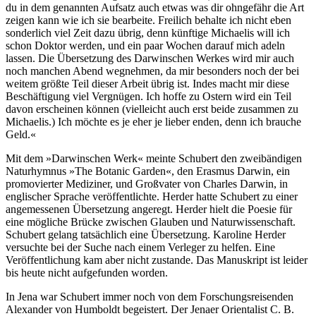
du in dem genannten Aufsatz auch etwas was dir ohngefähr die Art
zeigen kann wie ich sie bearbeite. Freilich behalte ich nicht eben
sonderlich viel Zeit dazu übrig, denn künftige Michaelis will ich
schon Doktor werden, und ein paar Wochen darauf mich adeln
lassen. Die Übersetzung des Darwinschen Werkes wird mir auch
noch manchen Abend wegnehmen, da mir besonders noch der bei
weitem größte Teil dieser Arbeit übrig ist. Indes macht mir diese
Beschäftigung viel Vergnügen. Ich hoffe zu Ostern wird ein Teil
davon erscheinen können (vielleicht auch erst beide zusammen zu
Michaelis.) Ich möchte es je eher je lieber enden, denn ich brauche
Geld.«
Mit dem »Darwinschen Werk« meinte Schubert den zweibändigen
Naturhymnus »The Botanic Garden«, den Erasmus Darwin, ein
promovierter Mediziner, und Großvater von Charles Darwin, in
englischer Sprache veröffentlichte. Herder hatte Schubert zu einer
angemessenen Übersetzung angeregt. Herder hielt die Poesie für
eine mögliche Brücke zwischen Glauben und Naturwissenschaft.
Schubert gelang tatsächlich eine Übersetzung. Karoline Herder
versuchte bei der Suche nach einem Verleger zu helfen. Eine
Veröffentlichung kam aber nicht zustande. Das Manuskript ist leider
bis heute nicht aufgefunden worden.
In Jena war Schubert immer noch von dem Forschungsreisenden
Alexander von Humboldt begeistert. Der Jenaer Orientalist C. B.