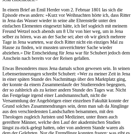
In einem Brief an Emil Herder vom 2. Februar 1801 las sich die
Episode etwas anders: »Kurz vor Weihnachten hörte ich, dass Ritter
in Jena das Wasser wieder in seine alte Ehrenstelle unter den
einfachen Elementen eingesetzt hätte, ich lief sogleich mit meinem
Freund Wetzel noch abends um 8 Uhr von hier weg, um in Jena
selber zu hören, was an der Sache sei; aber ob wir gleich mehrere
Tage in Jena warteten, war doch Ritter nicht ein einziges Mal zu
Hause zu finden, wir mussten unverrichteter Sache wieder
abziehen.« Die Entscheidung für Jena war für Schubert jedoch dem
Anschein nach bereits vor der Reisen gefallen.
Etwas Besonderes muss Jena damals schon gewesen sein. In seinen
Lebenserinnerungen schreibt Schubert: »Wer zu meiner Zeit in Jena
in einer späten Stunde des Nachmittags über den Marktplatz ging,
der konnte da einem Zusammenlaufe der Studierenden begegnen,
der so zahlreich als zu keiner andern Stunde des Tages war. Nicht
das Festgelage irgend einer Landsmannschaft, nicht die
Versammlung der Angehörigen einer einzelnen Fakultät konnte der
Grund solches Zusammendranges sein, denn man sah da Jünglinge
aus den verschiedensten Landschaften beisammen, mit den
Theologen zugleich Juristen und Mediziner, unter ihnen auch
gereiftere Männer, welche den Lauf der akademischen Studien
längst zu-rück-gelegt hatten, oder von anderem Stande waren als
dem der Gelehrten. Nur die Fremdlinge konnten fragen: was gibt es