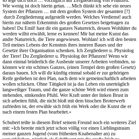
so lege dich doch … vorzüglich auf Zergliederung von Pflanzen.
Wie wenig ist doch hierin getan. …Mich dünkt ich sehe ein neues
System der Pflanzen … mit dem großen System der gesamten [?]
durch Zergliederung aufgestellt werden. Welches Verdienst! auch
hierin zur nähern Erkenntnis des großen Gesetzes beigetragen zu
haben! Du Emil! hast dir ein ganzes Naturreich, dessen Wohltäter du
werden willst erwählt, lerne es kennen! Mir hat meine Kunst das
andre Naturreich, die Tiere angewiesen. Wohlan! ich will den besten
Teil meines Lebens der Kenntnis ihres inneren Baues und der
Gesetze ihrer Organisation schenken. Ich Zergliederer u. Physiolog
der Tiere! Du Zergliederer u. Physiolog der Pflanzen! Wenn wir
dann einmal brüderlich die Ausbeute unserer Arbeiten verbinden, so
können wir ein schönes Ganzes, (einen Tempel dem großen Gesetz)
daraus bauen. Ich will dir künftig einmal sobald er zur gehörigen
Reife gediehen ist den Plan, nach dem wir gemeinschaftlich arbeiten
wollen schicken. Ohne Tätigkeit ist ja das Leben ein unerträglich
langweiliger Traum, und die ganze schöne Welt wird einem zum
stehenden, stinkenden Pfuhl. Wer Kraft unter der linken Brust in
sich arbeiten fühlt, die nicht bloß mit dem bisschen Broterwerb
zufrieden ist, der erwähle sich früh ein Werk oder die Kunst die er
nach einem festen Plan bearbeitet.«
Schubert teilte in diesem Brief seinem Freund noch ein weiteres Ziel
mit: »Ich bereite mich jetzt schon völlig vor einen Lieblingstraum
meiner ganzen Jugend (vom frühesten Knabenalter an) zu