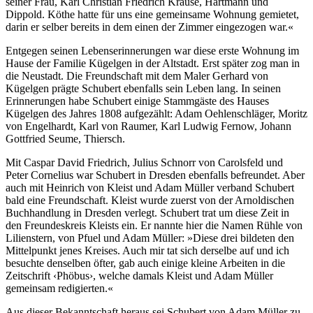
seiner Frau, Karl Christian Friedrich Krause, Hartmann und
Dippold. Köthe hatte für uns eine gemeinsame Wohnung gemietet,
darin er selber bereits in dem einen der Zimmer eingezogen war.«
Entgegen seinen Lebenserinnerungen war diese erste Wohnung im
Hause der Familie Kügelgen in der Altstadt. Erst später zog man in
die Neustadt. Die Freundschaft mit dem Maler Gerhard von
Kügelgen prägte Schubert ebenfalls sein Leben lang. In seinen
Erinnerungen habe Schubert einige Stammgäste des Hauses
Kügelgen des Jahres 1808 aufgezählt: Adam Oehlenschläger, Moritz
von Engelhardt, Karl von Raumer, Karl Ludwig Fernow, Johann
Gottfried Seume, Thiersch.
Mit Caspar David Friedrich, Julius Schnorr von Carolsfeld und
Peter Cornelius war Schubert in Dresden ebenfalls befreundet. Aber
auch mit Heinrich von Kleist und Adam Müller verband Schubert
bald eine Freundschaft. Kleist wurde zuerst von der Arnoldischen
Buchhandlung in Dresden verlegt. Schubert trat um diese Zeit in
den Freundeskreis Kleists ein. Er nannte hier die Namen Rühle von
Lilienstern, von Pfuel und Adam Müller: »Diese drei bildeten den
Mittelpunkt jenes Kreises. Auch mir tat sich derselbe auf und ich
besuchte denselben öfter, gab auch einige kleine Arbeiten in die
Zeitschrift ‹Phöbus›, welche damals Kleist und Adam Müller
gemeinsam redigierten.«
Aus dieser Bekanntschaft heraus sei Schubert von Adam Müller zu