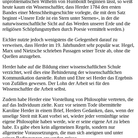
unproblematischen Wilhelm von Humboldt beginnen lässt, so weiß
heute kaum ein Wissenschaftler, dass Herder 1784 den ersten
Bandes einer Menschheitsgeschichte vorlegte, die mit dem Satz
beginnt »Unsere Erde ist ein Stern unter Sternen«, in der die
naturwissenschaftliche Sicht auf das Werden unserer Erde und die
religiösen Schöpfungsmythen durch Poesie vermittelt werden.)
Eichler nutzte jedoch wenigstens die Gelegenheit darauf zu
verweisen, dass Herder im 19. Jahrhundert sehr populär war. Hegel,
Marx und Nietzsche schrieben Passagen seiner Texte ab, ohne die
Quellen anzugeben.
Herder habe auf die Bildung einer wissenschaftlichen Schule
verzichtet, weil dies eine Behinderung der wissenschaftlichen
Kommunikation darstelle. Ruhm und Ehre sei Herder das Ergebnis
von Zufällen gewesen. Der Lohn der Arbeit sei für den
Wissenschaftler die Arbeit selbst.
Zudem habe Herder eine Vorstellung von Philosophie vertreten, die
auf das Individuum zielte. Kurz vor seinem Tode übermittelte
Karoline Herder in einem Brief, Herders Gedanken, dass, wenn der
unselige Streit mit Kant vorbei sei, wieder jeder vernünftige seine
eigene Philosophie haben werde, wie er seine eigene Art zu leben
habe. Es gäbe eben kein allgemeinen Regeln, sondern nur
allgemeine Voraussetzungen, die man sich aneignen und unter