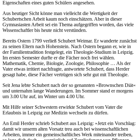
Eigenschaften eines guten Schülers angesehen.
Aus heutiger Sicht könne man vielleicht die Wertigkeit der
Schubertschen Arbeit kaum noch einschätzen. Aber in dieser
Gymnasiasten Arbeit sei ein Thema aufgegriffen worden, das viele
Wissenschaftler bis heute nicht verstünden.
Bereits Ostern 1799 verließ Schubert Weimar. Er wanderte zunächst
zu seinen Eltern nach Hohenstein. Nach Ostern begann er, wie in
der Familientradition festgelegt, ein Theologie-Studium in Leipzig.
Im ersten Semester durfte er die Fächer noch frei wählen.
Mathematik, Chemie, Biologie, Zoologie, Philosophie … Als der
Vater etwas irritiert nachfragte, antwortete Schubert, dass Herder
gesagt habe, diese Fächer vertrügen sich sehr gut mit Theologie.
Seit Jena lebte Schubert nach der so genannten »Brownschen Diät«
und unternahm lange Wanderungen. Im Sommer stand er morgens
um 3.00 Uhr auf, im Winter um 4.00 Uhr.
Mit Hilfe seiner Schwestern erwirkte Schubert vom Vater die
Erlaubnis in Leipzig zur Medizin wechseln zu dürfen.
An Emil Herder schrieb Schubert aus Leipzig: »Jetzt ein Vorschlag:
damit wir unserm alten Vorsatz treu auch bei wissenschaftlichen
Arbeiten, immer ein gemeinschaftliches Werk miteinander treiben,