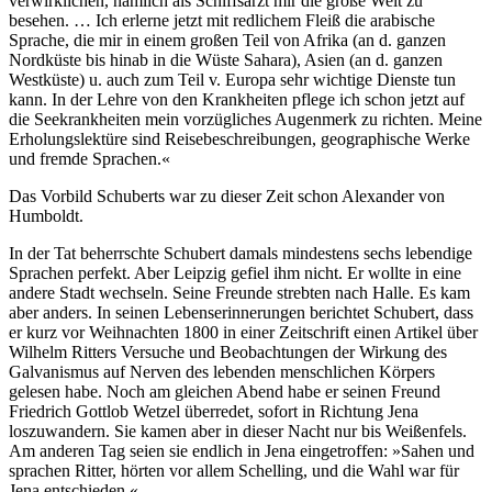
verwirklichen, nämlich als Schiffsarzt mir die große Welt zu
besehen. … Ich erlerne jetzt mit redlichem Fleiß die arabische
Sprache, die mir in einem großen Teil von Afrika (an d. ganzen
Nordküste bis hinab in die Wüste Sahara), Asien (an d. ganzen
Westküste) u. auch zum Teil v. Europa sehr wichtige Dienste tun
kann. In der Lehre von den Krankheiten pflege ich schon jetzt auf
die Seekrankheiten mein vorzügliches Augenmerk zu richten. Meine
Erholungslektüre sind Reisebeschreibungen, geographische Werke
und fremde Sprachen.«
Das Vorbild Schuberts war zu dieser Zeit schon Alexander von
Humboldt.
In der Tat beherrschte Schubert damals mindestens sechs lebendige
Sprachen perfekt. Aber Leipzig gefiel ihm nicht. Er wollte in eine
andere Stadt wechseln. Seine Freunde strebten nach Halle. Es kam
aber anders. In seinen Lebenserinnerungen berichtet Schubert, dass
er kurz vor Weihnachten 1800 in einer Zeitschrift einen Artikel über
Wilhelm Ritters Versuche und Beobachtungen der Wirkung des
Galvanismus auf Nerven des lebenden menschlichen Körpers
gelesen habe. Noch am gleichen Abend habe er seinen Freund
Friedrich Gottlob Wetzel überredet, sofort in Richtung Jena
loszuwandern. Sie kamen aber in dieser Nacht nur bis Weißenfels.
Am anderen Tag seien sie endlich in Jena eingetroffen: »Sahen und
sprachen Ritter, hörten vor allem Schelling, und die Wahl war für
Jena entschieden.«