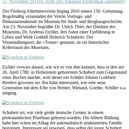
27. November 2011
16. April 2017
Johannes Eichenthal
Comment(0)
Der Freiberg Altertumsverein beging 2010 seinen 150. Geburtstag.
Regelmäßig veranstaltet der Verein Vortrags- und
Diskussionsabende im Museum für Stadt- und Bergbaugeschichte.
Am 23. November begrüßte Dr. Ulrich Thiel, der Direktor des
Museums, Dr. Andreas Eichler, den Autor einer Einführung in
Leben und Werk Gotthilf Heinrich Schuberts. Der
Veranstaltungsort, die »Tonne« genannt, ist ein historischer
Kellerraum des Museums.
Eichler verwies darauf, wie wir es von ihm kennen, dass er den am
26. April 1780 in Hohenstein geborenem Schubert zum Gegenstand
eines Buches machte, weil dieser ein Schüler Johann Gottfried
Herders gewesen sei. Ihn habe interessiert, wie eine neue
Generation mit dem Erbe von Herder, Wieland, Goethe, Schiller u.a.
umging.
Schubert sei, wie viele große deutsche Geister, in einem
protestantischen Pfarrhaus geboren worden. Die höhere Bildung
habe hier schon im Alltag der paternalistisch strukturierten Familie
begonnen. Interessant sei gewesen, dass selbst der junge Schubert