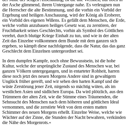
der Asche glimmend, ihrem Untergange nahe. Es verleugnen nun
die Herrscher die alte Bestimmung, und die vorhin ein Vorbild der
Ergebung und heiligen Anschauung, wird der König als Eroberer,
ein Vorbild des eigenen Willens. Es gefällt dem Menschen, die Erde,
welche vorhin anzubauen heiliges Gesetz war, zu zerstören, der
Fruchtbarkeit seines Geschlechts, vorhin als Symbol des Göttlichen
verehrt, durch blutige Kriege Einhalt zu tun, und wie in der alten
Zeit das Einzelne vollkommen dem Bunde mit dem ganzen sich
ergeben, so kämpft diese nachfolgende, dass die Natur, das das ganz
Geschlecht dem Einzelnen untergeordnet sei.
In dem dumpfen Kampfe, noch ohne Bewusstsein, ist die hohe
Kultur, welche der ursprüngliche Zustand des Menschen war, bei
ganzen Völkern untergegangen, und in entarteter Rohheit, harren
diese noch jetzt des neuen Morgens Andere sind in gewaltigem
Unglück früher gereift, und wir sehen den harten Kampf und die
wüste Zerstörung jener Zeit, nirgends so mächtig wüten, als im
westlichen Asien und südlichen Europa. Da wird plötzlich, aus den
Trümmern der alten Zeit, wie die Stimme eines Träumenden, die
Sehnsucht des Menschen nach dem höheren und göttlichen Ideal
vernommen, und die zerstörte Welt von dem ersten matten
Schimmer des neuen Morgens erhellt. Einzelne Weise, welche wie
Wächter auf der Zinne, die Stunden der Nacht bewahren, verkünden
die Nähe des Morgenrots.«