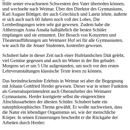
Hilfe seiner erwachsenen Schwestern den Vater überreden können,
und wechselte nach Weimar. Über den Direktor des Gymnasiums,
Karl August Böttiger, der auch Griechisch und Latein lehrte, äußerte
er sich auch nach 60 Jahren noch voll des Lobes. Die
Lernbedingungen seien sehr gut gewesen. Zudem habe die
Altherzogin Anna Amalia halbjährlich die besten Schüler
empfangen und sie ermuntert. Der Besuch von Konzerten und
Theateraufführungen am Weimarer Hof sei für alle Gymnasiasten,
wie auch für die Jenaer Studenten, kostenfrei gewesen.
Schubert habe in dieser Zeit nach einer Hufelandschen Diät gelebt,
viel Gemüse gegessen und auch im Winter in der Ilm gebadet.
Morgens sei er um 5 Uhr aufgestanden, um noch vor den ersten
Lehrveranstaltungen klassische Texte lesen zu können.
Das beeindruckendste Erlebnis in Weimar sei aber die Begegnung
mit Johann Gottfried Herder gewesen. Dieser war in seiner Funktion
als Generalsuperintendent auch Oberaufseher des Weimarer
Gymnasiums. Herder korrigierte selbst die eingereichten
Abschlussarbeiten der ältesten Schüler. Schubert hatte ein
naturphilosophisches Thema gewählt. Er wollte nachweisen, dass
die Natur ein lebendiger Organismus sei, wie der menschliche
Körper. In seinen Erinnerungen beschreibt er die Rückgabe der
Arbeiten durch Herder: