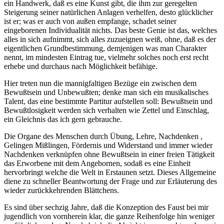
ein Handwerk, daß es eine Kunst gibt, die ihm zur geregelten
Steigerung seiner natürlichen Anlagen verhelfen, desto glücklicher
ist er; was er auch von außen empfange, schadet seiner
eingeborenen Individualität nichts. Das beste Genie ist das, welches
alles in sich aufnimmt, sich alles zuzueignen weiß, ohne, daß es der
eigentlichen Grundbestimmung, demjenigen was man Charakter
nennt, im mindesten Eintrag tue, vielmehr solches noch erst recht
erhebe und durchaus nach Möglichkeit befähige.
Hier treten nun die mannigfaltigen Bezüge ein zwischen dem
Bewußtsein und Unbewußten; denke man sich ein musikalisches
Talent, das eine bestimmte Partitur aufstellen soll: Bewußtsein und
Bewußtlosigkeit werden sich verhalten wie Zettel und Einschlag,
ein Gleichnis das ich gern gebrauche.
Die Organe des Menschen durch Übung, Lehre, Nachdenken ,
Gelingen Mißlingen, Fördernis und Widerstand und immer wieder
Nachdenken verknüpfen ohne Bewußtsein in einer freien Tätigkeit
das Erworbene mit dem Angebornen, sodaß es eine Einheit
hervorbringt welche die Welt in Erstaunen setzt. Dieses Allgemeine
diene zu schneller Beantwortung der Frage und zur Erläuterung des
wieder zurückkehrenden Blättchens.
Es sind über sechzig Jahre, daß die Konzeption des Faust bei mir
jugendlich von vornherein klar, die ganze Reihenfolge hin weniger