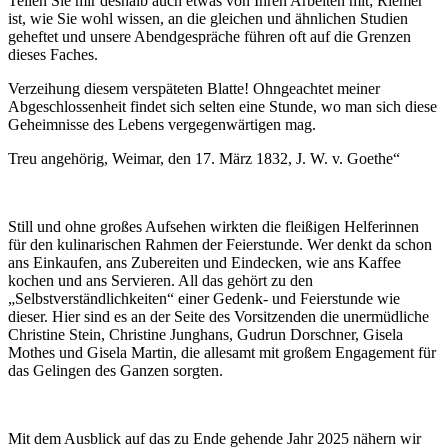
Teilen Sie mir deshalb auch etwas von Ihren Arbeiten mit; Riemer
ist, wie Sie wohl wissen, an die gleichen und ähnlichen Studien
geheftet und unsere Abendgespräche führen oft auf die Grenzen
dieses Faches.
Verzeihung diesem verspäteten Blatte! Ohngeachtet meiner
Abgeschlossenheit findet sich selten eine Stunde, wo man sich diese
Geheimnisse des Lebens vergegenwärtigen mag.
Treu angehörig, Weimar, den 17. März 1832, J. W. v. Goethe“
Still und ohne großes Aufsehen wirkten die fleißigen Helferinnen
für den kulinarischen Rahmen der Feierstunde. Wer denkt da schon
ans Einkaufen, ans Zubereiten und Eindecken, wie ans Kaffee
kochen und ans Servieren. All das gehört zu den
„Selbstverständlichkeiten“ einer Gedenk- und Feierstunde wie
dieser. Hier sind es an der Seite des Vorsitzenden die unermüdliche
Christine Stein, Christine Junghans, Gudrun Dorschner, Gisela
Mothes und Gisela Martin, die allesamt mit großem Engagement für
das Gelingen des Ganzen sorgten.
Mit dem Ausblick auf das zu Ende gehende Jahr 2025 nähern wir