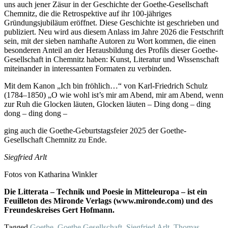
uns auch jener Zäsur in der Geschichte der Goethe-Gesellschaft
Chemnitz, die die Retrospektive auf ihr 100-jähriges
Gründungsjubiläum eröffnet. Diese Geschichte ist geschrieben und
publiziert. Neu wird aus diesem Anlass im Jahre 2026 die Festschrift
sein, mit der sieben namhafte Autoren zu Wort kommen, die einen
besonderen Anteil an der Herausbildung des Profils dieser Goethe-
Gesellschaft in Chemnitz haben: Kunst, Literatur und Wissenschaft
miteinander in interessanten Formaten zu verbinden.
Mit dem Kanon „Ich bin fröhlich…“ von Karl-Friedrich Schulz
(1784–1850) „O wie wohl ist’s mir am Abend, mir am Abend, wenn
zur Ruh die Glocken läuten, Glocken läuten – Ding dong – ding
dong – ding dong –
ging auch die Goethe-Geburtstagsfeier 2025 der Goethe-
Gesellschaft Chemnitz zu Ende.
Siegfried Arlt
Fotos von Katharina Winkler
Die Litterata – Technik und Poesie in Mitteleuropa – ist ein
Feuilleton des Mironde Verlags (www.mironde.com) und des
Freundeskreises Gert Hofmann.
Tagged
Goethe
,
Goethe Gesellschaft
,
Siegfried Arlt
,
Thomas