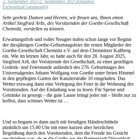
2. September 2025
2. September 2025
Johannes
Eichenthal
Comment(0)
Sehr geehrte Damen und Herren, wir freuen uns, Ihnen einen
Artikel Siegfried Arlts, des Vorsitzenden der Goethe-Gesellschaft
Chemnitz, vorstellen zu können.
Erwartungsfroh und voller Neugier trafen schon lange vor Beginn
der diesjährigen Goethe-Geburtstagsfeier die ersten Mitglieder der
Goethe-Gesellschaft Chemnitz e.V. auf dem Chemnitzer Kaßberg
ein. Wie im letzten Jahr, so hatte auch für den 28. August 2025,
Siegfried Arlt, der Vorsitzende der Gesellschaft, zu einer geselligen
Gedenk- und Feierstunde anlässlich des 276. Geburtstages des
Universalgenies Johann Wolfgang von Goethe unter freien Himmel
in den gepflegten Garten der Kanzlerstraße 10 eingeladen. Das
Wetter erzwang dann eine Verlegung der Feier in die Wohnung des
Vorsitzenden. Auf der Einladung war zu lesen: Für Speise und
Getränke ist gesorgt – die gute Laune bringt jeder mit – bleibt nur zu
hoffen, dass schönes Wetter ist …
Und so begann es dann auch mit freudigen Händeschütteln
pünktlich um 15.00 Uhr mit einer kurzen aber herzlichen
Begrüßung durch den Vorsitzenden, dem die Freude ins Gesicht
geschrieben war, als er die Grüße aus der Partnerstadt Düsseldorf