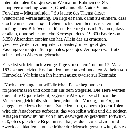
internationalen Kongresses in Weimar im Rahmen der 89.
Hauptversammlung waren: „Goethe und die Natur. Staunen –
Forschen – Mitempfinden.“ So lautete das Thema dieser
weltoffenen Veranstaltung. Da liegt es nahe, daran zu erinnern, dass
Goethe in seinem langen Leben auch einen überaus reichen und
umfänglichen Briefwechsel führte. Es erregt uns mit Staunen, dass
er allein, ohne seine amtliche Korrespondenz, 19.800 Briefe von
3.350 Absendern empfangen hat. Allein das zu ermessen,
geschweige denn zu begreifen, übersteigt unser geistiges
Fassungsvermögen. Sein geniales, geistiges Vermögen war trotz
seines hohen Alters ungebrochen.
Er selbst schrieb noch wenige Tage vor seinem Tod am 17. März
1832 seinen letzten Brief an den ihm eng verbundenen Wilhelm von
Humboldt. Wir bringen ihn hiermit auszugweise zur Kenntnis:
„Nach einer langen unwillkürlichen Pause beginne ich
folgendermaßen und doch nur aus dem Stegreife. Die Tiere werden
durch ihre Organe belehrt, sagen die Alten; ich setzt hinzu: die
Menschen gleichfalls, sie haben jedoch den Vorzug, ihre Organe
dagegen wieder zu belehren. Zu jedem Tun, daher zu jedem Talent,
wird ein Angebornes gefordert, das von selbst wirkt und die nötigen
Anlagen unbewußt mit sich führt, deswegen so geradehin fortwirkt,
daß, ob es gleich die Regel in sich hat, es doch zu letzt ziel- und
zwecklos ablaufen kann. Je früher der Mensch gewahr wird, daß es