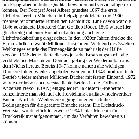
um Fotografien in hoher Qualität bewahren und vervielfältigen zu
können. Der Fotograf Josef Albers gründete 1867 die erste
Lichtdruckerei in München. In Leipzig praktizierten um 1900
mehrere renommierte Firmen den Lichtdruck. Eine davon war die
1846 gegründete Druckerei Carl Gottlieb Röder. 1890 wurde hier
gleichzeitig mit einer Buchdruckabteilung auch eine
Lichtdruckabteilung eingerichtet. In den 1920er Jahren druckte die
Firma jährlich etwa 50 Millionen Postkarten. Während des Zweiten
Weltkrieges wurde das Firmengelände zu mehr als der Hälfte
zerstört. 1946 demontierte die sowjetische Besatzungsmacht alle
verbliebenen Maschinen. Dennoch gelang der Wiederaufbau aus
dem Nichts heraus. Bereits 1947 konnte nahezu alle wichtigen
Druckverfahren wieder angeboten werden und 1949 produzierte der
Betrieb wieder mehrere Millionen Bücher mit festem Einband. 1972
wurde der inzwischen verstaatlichte Betrieb in die „Offizin
Andersen Nexö“ (OAN) eingegliedert. In diesem Großbetrieb
konzentrierte man sich auf die Herstellung qualitativ hochwertiger
Bücher. Nach der Wiedervereinigung änderten sich die
Bedingungen für die gesamte Branche rasant. Die Lichtdruck-
Werkstatt wurde glücklicherweise 1994 in das Museum für
Druckereikunst aufgenommen, um das Verfahren bewahren zu
können
.