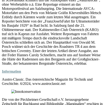
in Schwanstadt schildert uns die Atmosphäre einer „Naturstrecke“,
ohne Werbetafeln o.ä. Eine Reportage erinnert an das
Motorsportfestival am Salzburgring. Die Internationale AVCA-
Motorfahrt um den Preis von Melanie Gräfin Khevenhüller-Metsch
Erdödy durch Kärnten wurde zum letzten Mal ausgetragen. Ein
Reporter berichtete von der „FranzJosefsFahrt für Ultramotorräder
bis Baujahr 1929“ in Bad Ischl. In Salzburg fand die 21.
Oldtimermesse statt. Der Kabinenroller-Club Österreich (KARO)
traf sich in Kaprun zur Ausfahrt. Weitere Reportagen von Fahrten
mit mäßigem Tempo durch die eindrucksvolle Landschaft
Österreichs schließen sich an. Der Hauptartikel von Oswald M.
Posch widmet sich der Geschichte des Roadsters TR 4 aus dem
britischen Coventry. Einer der letzten Artikel dieser Ausgabe, aus
der Feder Hannes Caroly Schnellers, macht uns auf fassbare Weise
die Härte der Radrennen um den Bergpreis auf der Großglockner-
Straße, der bekanntesten Bergstraße Österreichs, erlebbar.
Information
Austro-Classic. Das österreichische Magazin für Technik und
Geschichte. 6/2024, www.austroclassic.net
Die von der Pirckheimer-Gesellschaft e.V. herausgegebene
Zeitschrift für Buchkunst und Bibliophilie „Marginalien“ erschien in