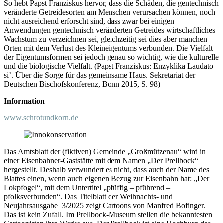
So hebt Papst Franziskus hervor, dass die Schäden, die gentechnisch
veränderte Getreidesorten am Menschen verursachen können, noch
nicht ausreichend erforscht sind, dass zwar bei einigen
Anwendungen gentechnisch veränderten Getreides wirtschaftliches
Wachstum zu verzeichnen sei, gleichzeitig sei dies aber manchen
Orten mit dem Verlust des Kleineigentums verbunden. Die Vielfalt
der Eigentumsformen sei jedoch genau so wichtig, wie die kulturelle
und die biologische Vielfalt. (Papst Franziskus: Enzyklika Laudato
si’. Über die Sorge für das gemeinsame Haus. Sekretariat der
Deutschen Bischofskonferenz, Bonn 2015, S. 98)
Information
www.schrotundkorn.de
Das Amtsblatt der (fiktiven) Gemeinde „Großmützenau“ wird in
einer Eisenbahner-Gaststätte mit dem Namen „Der Prellbock“
hergestellt. Deshalb verwundert es nicht, dass auch der Name des
Blattes einen, wenn auch eigenen Bezug zur Eisenbahn hat: „Der
Lokpfogel“, mit dem Untertitel „pfüffig – pführend –
pfolksverbunden“. Das Titelblatt der Weihnachts- und
Neujahrsausgabe 3/2025 zeigt Cartoons von Manfred Bofinger.
Das ist kein Zufall. Im Prellbock-Museum stellen die bekanntesten