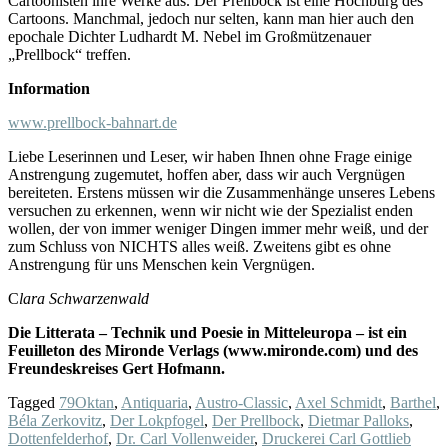
Cartoonisten ihre Werke aus. Der Prellbock ist eine Hochburg des
Cartoons. Manchmal, jedoch nur selten, kann man hier auch den
epochale Dichter Ludhardt M. Nebel im Großmützenauer
„Prellbock“ treffen.
Information
www.prellbock-bahnart.de
Liebe Leserinnen und Leser, wir haben Ihnen ohne Frage einige
Anstrengung zugemutet, hoffen aber, dass wir auch Vergnügen
bereiteten. Erstens müssen wir die Zusammenhänge unseres Lebens
versuchen zu erkennen, wenn wir nicht wie der Spezialist enden
wollen, der von immer weniger Dingen immer mehr weiß, und der
zum Schluss von NICHTS alles weiß. Zweitens gibt es ohne
Anstrengung für uns Menschen kein Vergnügen.
C
lara Schwarzenwald
Die Litterata – Technik und Poesie in Mitteleuropa – ist ein
Feuilleton des Mironde Verlags (www.mironde.com) und des
Freundeskreises Gert Hofmann.
Tagged
79Oktan
,
Antiquaria
,
Austro-Classic
,
Axel Schmidt
,
Barthel
,
Béla Zerkovitz
,
Der Lokpfogel
,
Der Prellbock
,
Dietmar Palloks
,
Dottenfelderhof
,
Dr. Carl Vollenweider
,
Druckerei Carl Gottlieb