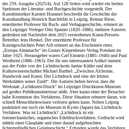
der 259. Ausgabe (2025/4). Auf 128 Seiten wird wieder ein breites
Spektrum der Literatur- und Buchgeschichte vorgestellt. Der
Kunsthistoriker Karsten Hommel beschreibt die Geschichte der
Kunsthandlung Heinrich Barchfelds in Leipzig. Reimar Riese,
emeritierter Professor für Buch- und Verlagsgeschichte, erinnert an
den Leipziger Verleger Otto Spamer (1820–1886). mehrere Autoren
gedenken mit Nachrufen dem 2025 verstorbenen Kunst-Pressen-
Betreiber Jens Henkel. Der emeritierte Professor für
Kunstgeschichten Peter Arlt erinnert an das Erscheinen eines
„Europa Almanachs“ im Gustav Kiepenheuer-Verlag Potsdam im
Jahre 1925. Herausgeber waren Carl Einstein (1885–1940) und Paul
Westheim (1886–1963). Der für uns interessantest Artikel stammt
aus der Feder von der Lichtdruckerin Janine Kittler und dem
Kulturwissenschaftler Michael Barthel: „Zwischen Alchemie,
Handwerk und Kunst. Der Lichtdruck und eine der letzten
Werkstätten seiner Zunft“. Die Autoren heben hervor, dass die
Werkstatt „Lichtkunst-Druck“ im Leipziger Druckkunst-Museum
auf großes Publikumsinteresse stößt. Aber kaum einer der Besucher
habe Kenntnisse des Verfahrens. Diese Situation erinnere daran, wie
schnell Menschheitswissen verloren gehen kann. Neben Leipzig
praktiziert nur noch ein Museum in Kyoto (Japan) das Lichtdruck-
Verfahren. Was ist Lichtdruck? „Lichtdruck ist ein
fotomechanisches, organisches Edeldruckverfahren. Gedruckt wird
mittels einer Glasplatte und einer darauf aufgebrachten
lichtempfindlichen Gelatineschicht.“ Erfunden wurde das Verfahren,