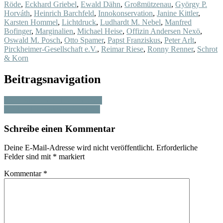
Röde
,
Eckhard Griebel
,
Ewald Dähn
,
Großmützenau
,
György P.
Horváth
,
Heinrich Barchfeld
,
Innokonservation
,
Janine Kittler
,
Karsten Hommel
,
Lichtdruck
,
Ludhardt M. Nebel
,
Manfred
Bofinger
,
Marginalien
,
Michael Heise
,
Offizin Andersen Nexö
,
Oswald M. Posch
,
Otto Spamer
,
Papst Franziskus
,
Peter Arlt
,
Pirckheimer-Gesellschaft e.V.
,
Reimar Riese
,
Ronny Renner
,
Schrot
& Korn
Beitragsnavigation
SKEPSIS UND HOFFNUNG
GERT HOFMANN ZUM 95.
Schreibe einen Kommentar
Deine E-Mail-Adresse wird nicht veröffentlicht.
Erforderliche
Felder sind mit
*
markiert
Kommentar
*