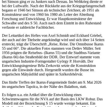
bei Simson ging er zu Junkers nach Dessau. Im Weltkrieg diente er
bei der Luftwaffe. Nach der Rückkehr aus der Kriegsgefangenschaft
begann er 1946 bei Simson als technischer Zeichner, ab 1951 als
Konstrukteur und von 1960 bis 1980 als Leiter der Abteilung
Forschung und Entwicklung. Er war Hauptkonstrukteur der
Schwalbe und des S 50. Auch nach dem Eintritt in den Ruhestand
verfasste er zahlreiche Fachbücher.
Der Leitartikel des Heftes von Axel Schmidt und Eckhard Griebel,
der auch auf der Titelseite angekündigt wird und sich über 14 Seiten
erstreckt, trägt die Überschrift „Reise, Reise. Die Omnibusse Ikarus
55 und 66“. Die aktuellen Fotos stammen von Detlev Müller. Seit
1956 prägten die Reisebus- (Ikarus 55) und die Stadtbus-Variante
(Ikarus 66) das Straßenbild der DDR. Der Entwurf stammte vom
ungarischen Industrie-Formgestalter György P. Horváth. Der
Entwicklungsingenieur Béla Zerkovitz setzte die Konstruktion
gegen alle Einwände durch. Hergestellt wurden die Busse im
ungarischen Mátyásföld und später in Székesfehérvár.
Das fünfte Treffen der Ikarus-Fangemeinde findet am 9. Mai 2026
im ungarischen Tapolca, in der Nähe des Balathon, statt.
Es folgen u.a. ein Artikel über die Entwicklung eines
Schwimmwagens für die NVA auf der Basis des LKW Robur. Das
Modell mit der Bezeichnung S 15 wurde wenige bekannt. Ein