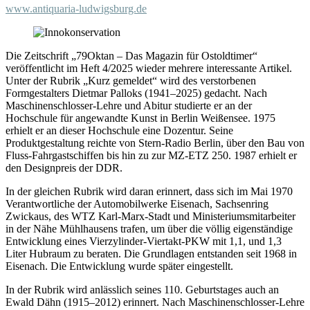
www.antiquaria-ludwigsburg.de
Die Zeitschrift „79Oktan – Das Magazin für Ostoldtimer“
veröffentlicht im Heft 4/2025 wieder mehrere interessante Artikel.
Unter der Rubrik „Kurz gemeldet“ wird des verstorbenen
Formgestalters Dietmar Palloks (1941–2025) gedacht. Nach
Maschinenschlosser-Lehre und Abitur studierte er an der
Hochschule für angewandte Kunst in Berlin Weißensee. 1975
erhielt er an dieser Hochschule eine Dozentur. Seine
Produktgestaltung reichte von Stern-Radio Berlin, über den Bau von
Fluss-Fahrgastschiffen bis hin zu zur MZ-ETZ 250. 1987 erhielt er
den Designpreis der DDR.
In der gleichen Rubrik wird daran erinnert, dass sich im Mai 1970
Verantwortliche der Automobilwerke Eisenach, Sachsenring
Zwickaus, des WTZ Karl-Marx-Stadt und Ministeriumsmitarbeiter
in der Nähe Mühlhausens trafen, um über die völlig eigenständige
Entwicklung eines Vierzylinder-Viertakt-PKW mit 1,1, und 1,3
Liter Hubraum zu beraten. Die Grundlagen entstanden seit 1968 in
Eisenach. Die Entwicklung wurde später eingestellt.
In der Rubrik wird anlässlich seines 110. Geburtstages auch an
Ewald Dähn (1915–2012) erinnert. Nach Maschinenschlosser-Lehre