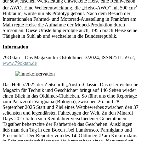
der sowjetischen Werksleitung entwickelte Heise eine Rennversion
3
der AWO. Eine Weiterentwicklung, die „Heise-AWO“ mit 500 cm
Hubraum, wurde nur als Prototyp gebaut. Nach dem Besuch der
Internationalen Fahrrad- und Motorrad-Ausstellung in Frankfurt am
Main regte Heise die Aufnahme der Moped-Produktion durch
Simson an. Diese Umstellung erfolgte auch, 1955 brach Heise seine
Tätigkeit in Suhl ab und wechselte in die Bundesrepublik.
Information
79Oktan – Das Magazin für Ostoldtimer. 3/2024, ISSN2511-5952,
www.79oktan.de
Das Heft 5/2025 der Zeitschrift „Austro-Classic. Das österreichische
Magazin für Technik und Geschichte“ bringt auf 146 Seiten wieder
einen Blick in das Oldtimer-Clubleben. So führt uns eine Reportage
zum Palazzo di Varignana (Bologna), zwischen 26. und 28.
September 2025 Start und Ziel eines Wettbewerbes zwischen den 37
seltensten und legendärsten Fahrzeugen der Welt. Zu den Minardi
Days 2025 trafen sich Rennfahrer verschiedener Generationen.
Tagsüber beherrschte der Fahrbetrieb das Geschehen. Ausklingen
ließ man den Tag in den Boxen „bei Lambrusco, Parmigiano und
Prosciutto“. Der Reporter von des 14. OldtimerGP am Kukuruzkurs