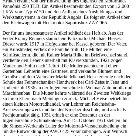
Artikel erzählt von der Entwicklung des ungarischen Motorrades
Pannónia 250 TLB. Ein Artikel beschreibt den Export von 12.000
LKW vom Typ W 50 und den Aufbau eines Ausbildungs- und
Werkstattsystems in der Republik Angola. Es folgt ein Artikel über
den Kleinwagen mit Heckmotor Saporoshez ZAZ 965.
Der für uns interessanteste Artikel schließt das Heft ab. Aus der
Feder Ronny Renners stammt ein Kurzporträt Michael Heises.
Dieser wurde 1917 in Hofgeismar bei Kassel geboren. Der Vater,
ein Kunstmaler, verließ die Familie früh. Die Mutter, eine
Schriftstellerin, die mit Rainer Maria Rilke im Briefwechsel stand,
verdiente den Lebensunterhalt mit Klavierstunden. 1921 zogen
Mutter und Sohn nach Tiefurt. Die Mutter pachtete mit einer
Gartenbau-Lehrerin eine Gärtnerei und verkaufte Blumen und
Gemüse auf dem Weimarer Markt. Michael Heise erlernte nach der
Schule das Feinmechaniker-Handwerk bei Carl-Zeiss in Jena und
studierte ab 1936 an der Ingenieurschule in Weimar Automobil- und
Maschinenbau. Die Mutter kehrte während des Zweiten Weltkriegs
zu ihren Eltern nach Meiningen zurück. Michael Heise betrieb hier
einen kleinen Motorradhandel, war Lehrer am Reichsbahn-
Ausbesserungswerk und bei der Kreisberufsschule, und auch als
Fachjournalist tätig. 1951 erhielt er eine Dozentur an der
Ingenieurschule Schmalkalden. Am 15. Oktober 1951 stellten ihn
die Simson-Werke als Leiter der Motorrad-Versuchsabteilung ein,
um die Entwicklung der AWO 425 voranzubringen. Auf Wunsch