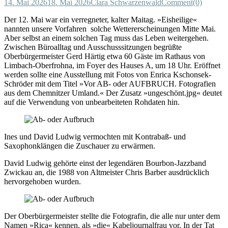
14. Mai 2026
18. Mai 2026
Clara Schwarzenwald
Comment(0)
Der 12. Mai war ein verregneter, kalter Maitag. »Eisheilige«
nannten unsere Vorfahren solche Wettererscheinungen Mitte Mai.
Aber selbst an einem solchen Tag muss das Leben weitergehen.
Zwischen Büroalltag und Ausschusssitzungen begrüßte
Oberbürgermeister Gerd Härtig etwa 60 Gäste im Rathaus von
Limbach-Oberfrohna, im Foyer des Hauses A, um 18 Uhr. Eröffnet
werden sollte eine Ausstellung mit Fotos von Enrica Kschonsek-
Schröder mit dem Titel »Vor AB- oder AUFBRUCH. Fotografien
aus dem Chemnitzer Umland.« Der Zusatz »ungeschönt.jpg« deutet
auf die Verwendung von unbearbeiteten Rohdaten hin.
Ines und David Ludwig vermochten mit Kontrabaß- und
Saxophonklängen die Zuschauer zu erwärmen.
David Ludwig gehörte einst der legendären Bourbon-Jazzband
Zwickau an, die 1988 von Altmeister Chris Barber ausdrücklich
hervorgehoben wurden.
Der Oberbürgermeister stellte die Fotografin, die alle nur unter dem
Namen »Rica« kennen, als »die« Kabeljournalfrau vor. In der Tat