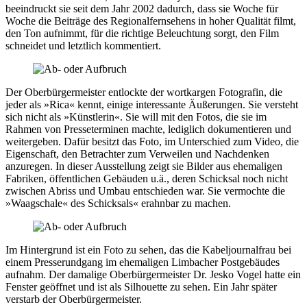
beeindruckt sie seit dem Jahr 2002 dadurch, dass sie Woche für
Woche die Beiträge des Regionalfernsehens in hoher Qualität filmt,
den Ton aufnimmt, für die richtige Beleuchtung sorgt, den Film
schneidet und letztlich kommentiert.
Der Oberbürgermeister entlockte der wortkargen Fotografin, die
jeder als »Rica« kennt, einige interessante Äußerungen. Sie versteht
sich nicht als »Künstlerin«. Sie will mit den Fotos, die sie im
Rahmen von Presseterminen machte, lediglich dokumentieren und
weitergeben. Dafür besitzt das Foto, im Unterschied zum Video, die
Eigenschaft, den Betrachter zum Verweilen und Nachdenken
anzuregen. In dieser Ausstellung zeigt sie Bilder aus ehemaligen
Fabriken, öffentlichen Gebäuden u.ä., deren Schicksal noch nicht
zwischen Abriss und Umbau entschieden war. Sie vermochte die
»Waagschale« des Schicksals« erahnbar zu machen.
Im Hintergrund ist ein Foto zu sehen, das die Kabeljournalfrau bei
einem Presserundgang im ehemaligen Limbacher Postgebäudes
aufnahm. Der damalige Oberbürgermeister Dr. Jesko Vogel hatte ein
Fenster geöffnet und ist als Silhouette zu sehen. Ein Jahr später
verstarb der Oberbürgermeister.