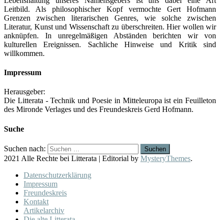
Lebenshaltung unseres Namensgebers ist uns dabei eine Art
Leitbild. Als philosophischer Kopf vermochte Gert Hofmann
Grenzen zwischen literarischen Genres, wie solche zwischen
Literatur, Kunst und Wissenschaft zu überschreiten. Hier wollen wir
anknüpfen. In unregelmäßigen Abständen berichten wir von
kulturellen Ereignissen. Sachliche Hinweise und Kritik sind
willkommen.
Impressum
Herausgeber:
Die Litterata - Technik und Poesie in Mitteleuropa ist ein Feuilleton
des Mironde Verlages und des Freundeskreis Gerd Hofmann.
Suche
Suchen nach:
2021 Alle Rechte bei Litterata
|
Editorial by
MysteryThemes
.
Datenschutzerklärung
Impressum
Freundeskreis
Kontakt
Artikelarchiv
Die alte Litterata