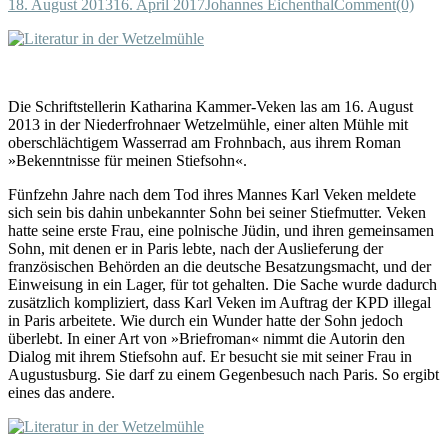
18. August 2013
16. April 2017
Johannes Eichenthal
Comment(0)
Die Schriftstellerin Katharina Kammer-Veken las am 16. August
2013 in der Niederfrohnaer Wetzelmühle, einer alten Mühle mit
oberschlächtigem Wasserrad am Frohnbach, aus ihrem Roman
»Bekenntnisse für meinen Stiefsohn«.
Fünfzehn Jahre nach dem Tod ihres Mannes Karl Veken meldete
sich sein bis dahin unbekannter Sohn bei seiner Stiefmutter. Veken
hatte seine erste Frau, eine polnische Jüdin, und ihren gemeinsamen
Sohn, mit denen er in Paris lebte, nach der Auslieferung der
französischen Behörden an die deutsche Besatzungsmacht, und der
Einweisung in ein Lager, für tot gehalten. Die Sache wurde dadurch
zusätzlich kompliziert, dass Karl Veken im Auftrag der KPD illegal
in Paris arbeitete. Wie durch ein Wunder hatte der Sohn jedoch
überlebt. In einer Art von »Briefroman« nimmt die Autorin den
Dialog mit ihrem Stiefsohn auf. Er besucht sie mit seiner Frau in
Augustusburg. Sie darf zu einem Gegenbesuch nach Paris. So ergibt
eines das andere.