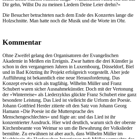
Dir gehn, Willst Du zu meinen Liedern Deine Leier drehn?«
Die Besucher betrachteten nach dem Ende des Konzertes lange die
Holzschnitte. Man hatte noch die Musik und die Worte im Ohr.
Kommentar
Ohne Zweifel gelang den Organisatoren der Evangelischen
Akademie in Meißen ein Ereignis. Zwar hatten die drei Künstler ja
schon in den vergangenen Jahren in Luxembourg, Düsseldorf, Biel
und in Bad Kötzting ihr Projekt erfolgreich vorgestellt. Aber jede
Aufführung ist bekanntlich eine neue Herausforderung. Das
Konzept erwies sich als tragfähig. Wilhelm Müller und Franz
Schubert waren sicher Ausnahmekünstler. Doch mit der Vertonung
der »Winterreise« als Liederzyklus glückte Franz Schubert eine ganz
besondere Leistung. Das Lied ist vielleicht die Urform der Poesie.
Johann Gottfried Herder zitierte oft den Satz von Johann Georg
Hamann »Die Poesie ist die Muttersprache des
Menschengeschlechtes« und fügte an: und das Lied ist ihr
konzentrierter Ausdruck. Hier wird deutlich, warum sich der oberste
Kirchenbeamte von Weimar so um die Bewahrung der Volkslieder
bemühte. Zu erwähnen ist aber auch, dass Wilhelm Müller im