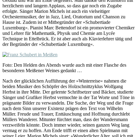
Geduld und war am Ende begeistert. Man dankte den Künstlern mit
herzlichem und langem Applaus, so dass gar noch ein Zugabe
erfolgte. Sänger Marion Michels ist auch ein vielseitiger
Orchestermusiker, der in Jazz, Lied, Oratorium und Chanson zu
Hause ist. Zudem ist er Mitbegründer der »Schubertiade
Luxemburg«. Pianist Marc Bettendorf ist ein promovierter Chemiker
und Lehrer für Mathematik, Physik und Chemie am Lycée
Technique in Ettelbrück. Er ist aber auch als Klavierlehrer tätig und
der Begründer der »Schubertiade Luxemburg«.
Foto: Den Helden des Abends wurde auch mit einer Flasche des
besonderen Meißener Weines gedankt …
Nach der glücklichen Aufführung der »Winterreise« nahmen die
beiden Musiker den Schöpfer des Holzschnittzyklus Wolfgang
Herbst in ihre Mitte. Der gelernte Schriftsetzer und Bäcker, studierte
Sänger und Grafiker Herbst vermochte in der Tat Worte und Töne in
prägnante Bilder zu verwandeln. Die Suche, der Weg und die Frage
nach dem Sinn unserer Existenz prägen den Text von Wilhelm
Müller. Freude und Trauer, Enttäuschung und Hoffnung durchlebt
Müllers Wanderer. Mitunter fürchtet man, dass der Wandersmann
verzweifeln könnte. Doch immer wieder, seinen ganzen Weg lang
vermag er zu hoffen. Am Ende trifft er einen alten Spielmann mit
seiner Leier. Marion Michels singt: »Wunderlicher Alter, soll ich mit