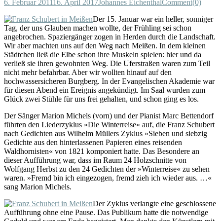
6. Februar 2011
16. April 2017
Johannes Eichenthal
Comment(0)
Der 15. Januar war ein heller, sonniger
Tag, der uns Glauben machen wollte, der Frühling sei schon
angebrochen. Spaziergänger zogen in Herden durch die Landschaft.
Wir aber machten uns auf den Weg nach Meißen. In dem kleinen
Städtchen ließ die Elbe schon ihre Muskeln spielen: hier und da
verließ sie ihren gewohnten Weg. Die Uferstraßen waren zum Teil
nicht mehr befahrbar. Aber wir wollten hinauf auf den
hochwassersicheren Burgberg. In der Evangelischen Akademie war
für diesen Abend ein Ereignis angekündigt. Im Saal wurden zum
Glück zwei Stühle für uns frei gehalten, und schon ging es los.
Der Sänger Marion Michels (vorn) und der Pianist Marc Bettendorf
führten den Liederzyklus »Die Winterreise« auf, die Franz Schubert
nach Gedichten aus Wilhelm Müllers Zyklus »Sieben und siebzig
Gedichte aus den hinterlassenen Papieren eines reisenden
Waldhornisten« von 1821 komponiert hatte. Das Besondere an
dieser Aufführung war, dass im Raum 24 Holzschnitte von
Wolfgang Herbst zu den 24 Gedichten der »Winterreise« zu sehen
waren. »Fremd bin ich eingezogen, fremd zieh ich wieder aus. …«
sang Marion Michels.
Der Zyklus verlangte eine geschlossene
Aufführung ohne eine Pause. Das Publikum hatte die notwendige