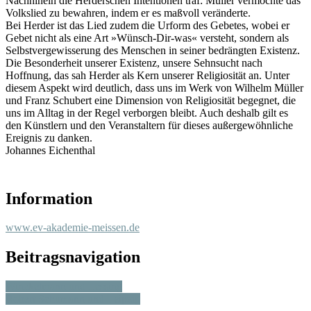
Nachhinein die Herderschen Intentionen traf: Müller vermochte das
Volkslied zu bewahren, indem er es maßvoll veränderte.
Bei Herder ist das Lied zudem die Urform des Gebetes, wobei er
Gebet nicht als eine Art »Wünsch-Dir-was« versteht, sondern als
Selbstvergewisserung des Menschen in seiner bedrängten Existenz.
Die Besonderheit unserer Existenz, unsere Sehnsucht nach
Hoffnung, das sah Herder als Kern unserer Religiosität an. Unter
diesem Aspekt wird deutlich, dass uns im Werk von Wilhelm Müller
und Franz Schubert eine Dimension von Religiosität begegnet, die
uns im Alltag in der Regel verborgen bleibt. Auch deshalb gilt es
den Künstlern und den Veranstaltern für dieses außergewöhnliche
Ereignis zu danken.
Johannes Eichenthal
Information
www.ev-akademie-meissen.de
Beitragsnavigation
Winckelmann und Lessing
Robert Schumann und Leipzig