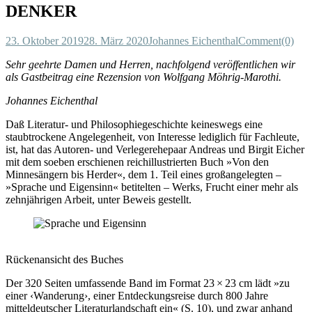
DENKER
23. Oktober 2019
28. März 2020
Johannes Eichenthal
Comment(0)
Sehr geehrte Damen und Herren, nachfolgend veröffentlichen wir
als Gastbeitrag eine Rezension von Wolfgang Möhrig-Marothi.
Johannes Eichenthal
Daß Literatur- und Philosophiegeschichte keineswegs eine
staubtrockene Angelegenheit, von Interesse lediglich für Fachleute,
ist, hat das Autoren- und Verlegerehepaar Andreas und Birgit Eicher
mit dem soeben erschienen reichillustrierten Buch »Von den
Minnesängern bis Herder«, dem 1. Teil eines großangelegten –
»Sprache und Eigensinn« betitelten – Werks, Frucht einer mehr als
zehnjährigen Arbeit, unter Beweis gestellt.
Rückenansicht des Buches
Der 320 Seiten umfassende Band im Format 23 × 23 cm lädt »zu
einer ‹Wanderung›, einer Entdeckungsreise durch 800 Jahre
mitteldeutscher Literaturlandschaft ein« (S. 10), und zwar anhand