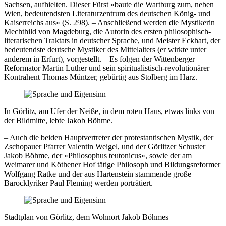
Sachsen, aufhielten. Dieser Fürst »baute die Wartburg zum, neben
Wien, bedeutendsten Literaturzentrum des deutschen König- und
Kaiserreichs aus« (S. 298). – Anschließend werden die Mystikerin
Mechthild von Magdeburg, die Autorin des ersten philosophisch-
literarischen Traktats in deutscher Sprache, und Meister Eckhart, der
bedeutendste deutsche Mystiker des Mittelalters (er wirkte unter
anderem in Erfurt), vorgestellt. – Es folgen der Wittenberger
Reformator Martin Luther und sein spiritualistisch-revolutionärer
Kontrahent Thomas Müntzer, gebürtig aus Stolberg im Harz.
In Görlitz, am Ufer der Neiße, in dem roten Haus, etwas links von
der Bildmitte, lebte Jakob Böhme.
– Auch die beiden Hauptvertreter der protestantischen Mystik, der
Zschopauer Pfarrer Valentin Weigel, und der Görlitzer Schuster
Jakob Böhme, der »Philosophus teutonicus«, sowie der am
Weimarer und Köthener Hof tätige Philosoph und Bildungsreformer
Wolfgang Ratke und der aus Hartenstein stammende große
Barocklyriker Paul Fleming werden porträtiert.
Stadtplan von Görlitz, dem Wohnort Jakob Böhmes