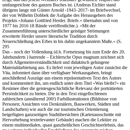
umfangreichste des ganzen Buches ist. (Andreas Eichler stand
übrigens lange mit Günter Arnold ‹1943–2017› im Briefwechsel,
der von Wilhelm Dobbek die Aufgabe des Herausgebers des
Projekts »Johann Gottfried Herder. Briefe.« übernahm und von
1977 bis 2016 18 Bände veröffentlichte.). »Mit der
Zusammenführung unterschiedlicher geistiger Strömungen
erweiterte Herder unsere literarische Tradition durch
Neuerschließung des Erbes in bis dahin ungekanntem Maße.« (S.
295
Das – noch der Vollendung (d.h. Fortsetzung bis zum Ende des 20.
Jahrhunderts ) harrende – Eichlersche Opus magnum zeichnet sich
durch Allgemeinverständlichkeit und didaktisch gelungene
Materialdarbietung aus. Es liefert vom jeweiligen Autor zunächst die
Vita, informiert dann über verfügbare Werkausgaben, bringt
anschließend Auszüge aus einem repräsentativen Text des Autors
und kommentiert ihn, um endlich unter dem Titel »Was bleibt?« ein
Resümee über die geistesgeschichtliche Relevanz der porträtierten
Persönlichkeit zu bieten. Die in den Text eingeflochtenen
zahlreichen (annähernd 200!) Farbillustrationen (Bildnisse von
Personen; Ansichten von Denkmälern, Bauwerken, Städten und
Landschaften) wie auch die zur touristischen Orientierung
beigefügten ganzseitigen Stadtübersichten (Kartenausschnitte mit
Hervorhebung textrelevanter Gebäude) machen die Lektüre zu
einem multimedialen, quasi ganzheitlichen Geschichtserlebnis, das