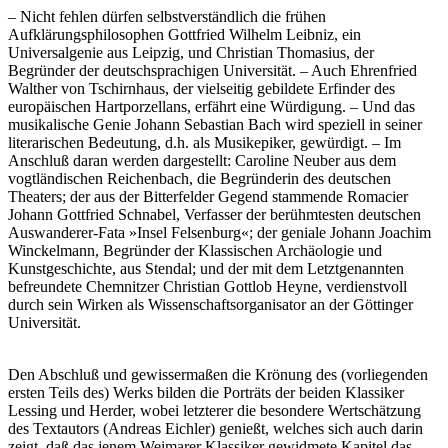
– Nicht fehlen dürfen selbstverständlich die frühen
Aufklärungsphilosophen Gottfried Wilhelm Leibniz, ein
Universalgenie aus Leipzig, und Christian Thomasius, der
Begründer der deutschsprachigen Universität. – Auch Ehrenfried
Walther von Tschirnhaus, der vielseitig gebildete Erfinder des
europäischen Hartporzellans, erfährt eine Würdigung. – Und das
musikalische Genie Johann Sebastian Bach wird speziell in seiner
literarischen Bedeutung, d.h. als Musik­epiker, gewürdigt. – Im
Anschluß daran werden dargestellt: Caroline Neuber aus dem
vogtländischen Reichenbach, die Begründerin des deutschen
Theaters; der aus der Bitterfelder Gegend stammende Romacier
Johann Gottfried Schnabel, Verfasser der berühmtesten deutschen
Auswanderer-Fata »Insel Felsenburg«; der geniale Johann Joachim
Winckelmann, Begründer der Klassischen Archäologie und
Kunstgeschichte, aus Stendal; und der mit dem Letztgenannten
befreundete Chemnitzer Christian Gottlob Heyne, verdienstvoll
durch sein Wirken als Wissenschaftsorganisator an der Göttinger
Universität.
Den Abschluß und gewissermaßen die Krönung des (vorliegenden
ersten Teils des) Werks bilden die Porträts der beiden Klassiker
Lessing und Herder, wobei letzterer die besondere Wertschätzung
des Textautors (Andreas Eichler) genießt, welches sich auch darin
zeigt, daß das jenem Weimarer Klassiker gewidmete Kapitel das