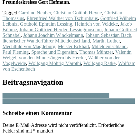
Freundeskreises Gert Hofmann.
Tagged
Caroline Neuber
,
Christian Gottlob Heyne
,
Christian
Thomasius
,
Ehrenfried Walther von Tschirnhaus
,
Gottfried Wilhelm
Leibniz
,
Gotthold Ephraim Lessing
,
Heinrich von Veldeke
,
Jakob
Böhme
,
Johann Gottfried Herder. Lessingmuseum
,
Johann Gottfried
Schnabel
,
Johann Joachim Winckelmann
,
Johann Sebastian Bach
,
literarischer Wanderführer Mitteldeutschland
,
Martin Luther
,
Mechthild von Magdeburg
,
Meister Eckhart
,
Mitteldeutschland
,
Paul Fleming
,
Sprache und Eigensinn
,
Thomas Müntzer
,
Valentin
Weigel
,
von den Minnesängern bis Herder
,
Walther von der
Vogelweide
,
Wolfgang Möhrig-Marothi
,
Wolfgang Ratke
,
Wolfram
von Eschenbach
Beitragsnavigation
VORTRAG IM ZWICKAUER HORCH-MUSEUM
VON DER ENTSTEHUNG EINES DKW-F9-SPORTWAGENS
Schreibe einen Kommentar
Deine E-Mail-Adresse wird nicht veröffentlicht.
Erforderliche
Felder sind mit
*
markiert