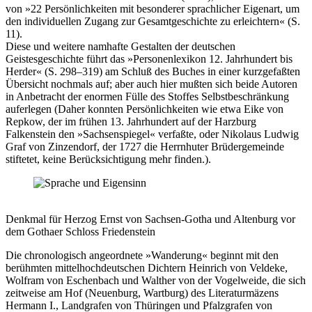
von »22 Persönlichkeiten mit besonderer sprachlicher Eigenart, um
den individuellen Zugang zur Gesamtgeschichte zu erleichtern« (S.
11).
Diese und weitere namhafte Gestalten der deutschen
Geistesgeschichte führt das »Personenlexikon 12. Jahrhundert bis
Herder« (S. 298–319) am Schluß des Buches in einer kurzgefaßten
Übersicht nochmals auf; aber auch hier mußten sich beide Autoren
in Anbetracht der enormen Fülle des Stoffes Selbstbeschränkung
auferlegen (Daher konnten Persönlichkeiten wie etwa Eike von
Repkow, der im frühen 13. Jahrhundert auf der Harzburg
Falkenstein den »Sachsenspiegel« verfaßte, oder Nikolaus Ludwig
Graf von Zinzendorf, der 1727 die Herrnhuter Brüdergemeinde
stiftetet, keine Berücksichtigung mehr finden.).
Denkmal für Herzog Ernst von Sachsen-Gotha und Altenburg vor
dem Gothaer Schloss Friedenstein
Die chronologisch angeordnete »Wanderung« beginnt mit den
berühmten mittelhochdeutschen Dichtern Heinrich von Veldeke,
Wolfram von Eschenbach und Walther von der Vogelweide, die sich
zeitweise am Hof (Neuenburg, Wartburg) des Literaturmäzens
Hermann I., Landgrafen von Thüringen und Pfalzgrafen von