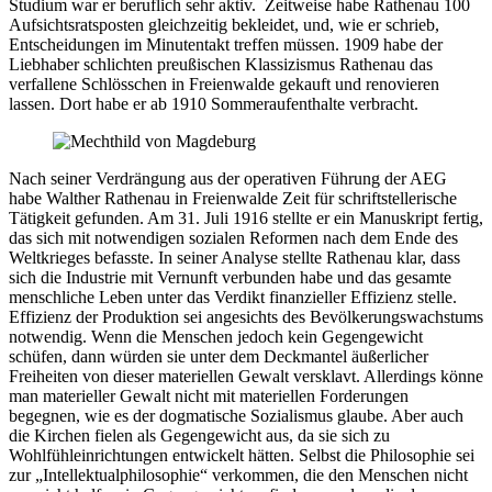
Studium war er beruflich sehr aktiv. Zeitweise habe Rathenau 100
Aufsichtsratsposten gleichzeitig bekleidet, und, wie er schrieb,
Entscheidungen im Minutentakt treffen müssen. 1909 habe der
Liebhaber schlichten preußischen Klassizismus Rathenau das
verfallene Schlösschen in Freienwalde gekauft und renovieren
lassen. Dort habe er ab 1910 Sommeraufenthalte verbracht.
Nach seiner Verdrängung aus der operativen Führung der AEG
habe Walther Rathenau in Freienwalde Zeit für schriftstellerische
Tätigkeit gefunden. Am 31. Juli 1916 stellte er ein Manuskript fertig,
das sich mit notwendigen sozialen Reformen nach dem Ende des
Weltkrieges befasste. In seiner Analyse stellte Rathenau klar, dass
sich die Industrie mit Vernunft verbunden habe und das gesamte
menschliche Leben unter das Verdikt finanzieller Effizienz stelle.
Effizienz der Produktion sei angesichts des Bevölkerungswachstums
notwendig. Wenn die Menschen jedoch kein Gegengewicht
schüfen, dann würden sie unter dem Deckmantel äußerlicher
Freiheiten von dieser materiellen Gewalt versklavt. Allerdings könne
man materieller Gewalt nicht mit materiellen Forderungen
begegnen, wie es der dogmatische Sozialismus glaube. Aber auch
die Kirchen fielen als Gegengewicht aus, da sie sich zu
Wohlfühleinrichtungen entwickelt hätten. Selbst die Philosophie sei
zur „Intellektualphilosophie“ verkommen, die den Menschen nicht