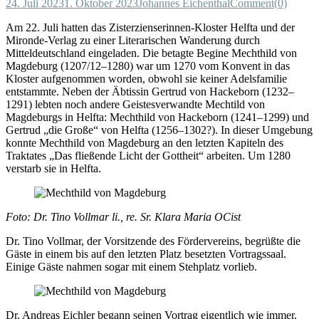
24. Juli 2023
1. Oktober 2023
Johannes Eichenthal
Comment(0)
Am 22. Juli hatten das Zisterzienserinnen-Kloster Helfta und der
Mironde-Verlag zu einer Literarischen Wanderung durch
Mitteldeutschland eingeladen. Die betagte Begine Mechthild von
Magdeburg (1207/12–1280) war um 1270 vom Konvent in das
Kloster aufgenommen worden, obwohl sie keiner Adelsfamilie
entstammte. Neben der Äbtissin Gertrud von Hackeborn (1232–
1291) lebten noch andere Geistesverwandte Mechtild von
Magdeburgs in Helfta: Mechthild von Hackeborn (1241–1299) und
Gertrud „die Große“ von Helfta (1256–1302?). In dieser Umgebung
konnte Mechthild von Magdeburg an den letzten Kapiteln des
Traktates „Das fließende Licht der Gottheit“ arbeiten. Um 1280
verstarb sie in Helfta.
Foto: Dr. Tino Vollmar li., re. Sr. Klara Maria OCist
Dr. Tino Vollmar, der Vorsitzende des Fördervereins, begrüßte die
Gäste in einem bis auf den letzten Platz besetzten Vortragssaal.
Einige Gäste nahmen sogar mit einem Stehplatz vorlieb.
Dr. Andreas Eichler begann seinen Vortrag eigentlich wie immer,