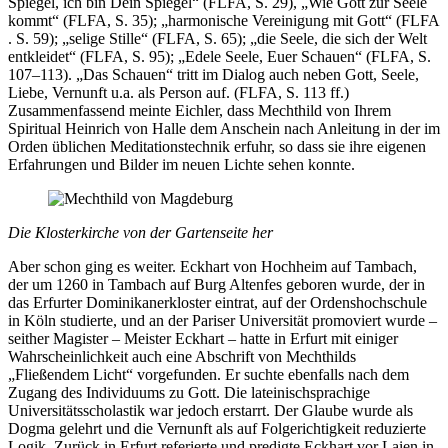
Spiegel, ich bin Dein Spiegel“ (FLFA, S. 29), „Wie Gott zur Seele
kommt“ (FLFA, S. 35); „harmonische Vereinigung mit Gott“ (FLFA
. S. 59); „selige Stille“ (FLFA, S. 65); „die Seele, die sich der Welt
entkleidet“ (FLFA, S. 95); „Edele Seele, Euer Schauen“ (FLFA, S.
107–113). „Das Schauen“ tritt im Dialog auch neben Gott, Seele,
Liebe, Vernunft u.a. als Person auf. (FLFA, S. 113 ff.)
Zusammenfassend meinte Eichler, dass Mechthild von Ihrem
Spiritual Heinrich von Halle dem Anschein nach Anleitung in der im
Orden üblichen Meditationstechnik erfuhr, so dass sie ihre eigenen
Erfahrungen und Bilder im neuen Lichte sehen konnte.
Die Klosterkirche von der Gartenseite her
Aber schon ging es weiter. Eckhart von Hochheim auf Tambach,
der um 1260 in Tambach auf Burg Altenfes geboren wurde, der in
das Erfurter Dominikanerkloster eintrat, auf der Ordenshochschule
in Köln studierte, und an der Pariser Universität promoviert wurde –
seither Magister – Meister Eckhart – hatte in Erfurt mit einiger
Wahrscheinlichkeit auch eine Abschrift von Mechthilds
„Fließendem Licht“ vorgefunden. Er suchte ebenfalls nach dem
Zugang des Individuums zu Gott. Die lateinischsprachige
Universitätsscholastik war jedoch erstarrt. Der Glaube wurde als
Dogma gelehrt und die Vernunft als auf Folgerichtigkeit reduzierte
Logik. Zurück in Erfurt referierte und predigte Eckhart vor Laien in