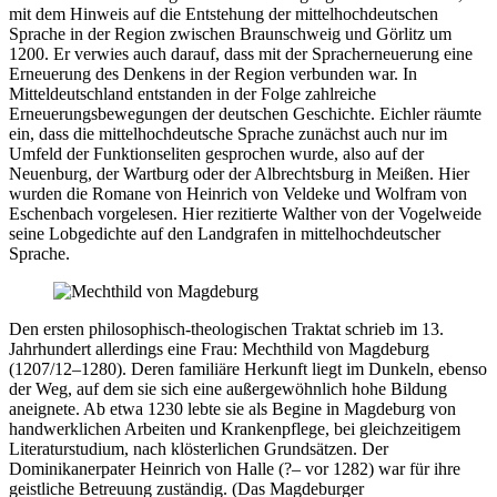
mit dem Hinweis auf die Entstehung der mittelhochdeutschen
Sprache in der Region zwischen Braunschweig und Görlitz um
1200. Er verwies auch darauf, dass mit der Spracherneuerung eine
Erneuerung des Denkens in der Region verbunden war. In
Mitteldeutschland entstanden in der Folge zahlreiche
Erneuerungsbewegungen der deutschen Geschichte. Eichler räumte
ein, dass die mittelhochdeutsche Sprache zunächst auch nur im
Umfeld der Funktionseliten gesprochen wurde, also auf der
Neuenburg, der Wartburg oder der Albrechtsburg in Meißen. Hier
wurden die Romane von Heinrich von Veldeke und Wolfram von
Eschenbach vorgelesen. Hier rezitierte Walther von der Vogelweide
seine Lobgedichte auf den Landgrafen in mittelhochdeutscher
Sprache.
Den ersten philosophisch-theologischen Traktat schrieb im 13.
Jahrhundert allerdings eine Frau: Mechthild von Magdeburg
(1207/12–1280). Deren familiäre Herkunft liegt im Dunkeln, ebenso
der Weg, auf dem sie sich eine außergewöhnlich hohe Bildung
aneignete. Ab etwa 1230 lebte sie als Begine in Magdeburg von
handwerklichen Arbeiten und Krankenpflege, bei gleichzeitigem
Literaturstudium, nach klösterlichen Grundsätzen. Der
Dominikanerpater Heinrich von Halle (?– vor 1282) war für ihre
geistliche Betreuung zuständig. (Das Magdeburger