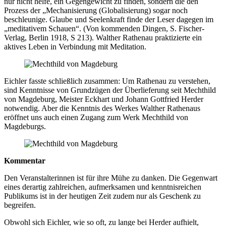
nur nicht helfe, ein Gegengewicht zu finden, sondern die den
Prozess der „Mechanisierung (Globalisierung) sogar noch
beschleunige. Glaube und Seelenkraft finde der Leser dagegen im
„meditativem Schauen“. (Von kommenden Dingen, S. Fischer-
Verlag, Berlin 1918, S 213). Walther Rathenau praktizierte ein
aktives Leben in Verbindung mit Meditation.
Eichler fasste schließlich zusammen: Um Rathenau zu verstehen,
sind Kenntnisse von Grundzügen der Überlieferung seit Mechthild
von Magdeburg, Meister Eckhart und Johann Gottfried Herder
notwendig. Aber die Kenntnis des Werkes Walther Rathenaus
eröffnet uns auch einen Zugang zum Werk Mechthild von
Magdeburgs.
Kommentar
Den Veranstalterinnen ist für ihre Mühe zu danken. Die Gegenwart
eines derartig zahlreichen, aufmerksamen und kenntnisreichen
Publikums ist in der heutigen Zeit zudem nur als Geschenk zu
begreifen.
Obwohl sich Eichler, wie so oft, zu lange bei Herder aufhielt,