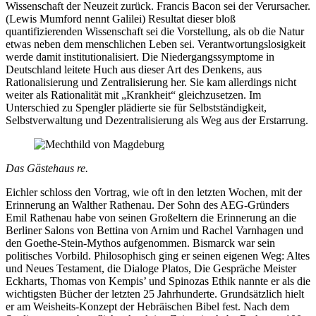
Wissenschaft der Neuzeit zurück. Francis Bacon sei der Verursacher.
(Lewis Mumford nennt Galilei) Resultat dieser bloß
quantifizierenden Wissenschaft sei die Vorstellung, als ob die Natur
etwas neben dem menschlichen Leben sei. Verantwortungslosigkeit
werde damit institutionalisiert. Die Niedergangssymptome in
Deutschland leitete Huch aus dieser Art des Denkens, aus
Rationalisierung und Zentralisierung her. Sie kam allerdings nicht
weiter als Rationalität mit „Krankheit“ gleichzusetzen. Im
Unterschied zu Spengler plädierte sie für Selbstständigkeit,
Selbstverwaltung und Dezentralisierung als Weg aus der Erstarrung.
Das Gästehaus re.
Eichler schloss den Vortrag, wie oft in den letzten Wochen, mit der
Erinnerung an Walther Rathenau. Der Sohn des AEG-Gründers
Emil Rathenau habe von seinen Großeltern die Erinnerung an die
Berliner Salons von Bettina von Arnim und Rachel Varnhagen und
den Goethe-Stein-Mythos aufgenommen. Bismarck war sein
politisches Vorbild. Philosophisch ging er seinen eigenen Weg: Altes
und Neues Testament, die Dialoge Platos, Die Gespräche Meister
Eckharts, Thomas von Kempis’ und Spinozas Ethik nannte er als die
wichtigsten Bücher der letzten 25 Jahrhunderte. Grundsätzlich hielt
er am Weisheits-Konzept der Hebräischen Bibel fest. Nach dem