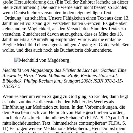
große Herausforderung dar. (Ein Teil der Zuhörer lächelte an dieser
Stelle zustimmend.) Die Sache werde auch nicht besser, so Eichler,
wenn Deutschlehrer versuchten in dem eigenwilligen Text
„Ordnung“ zu schaffen. Unsere Fähigkeiten einen Text aus dem 13.
Jahrhundert vollständig zu verstehen hätten Grenzen. Es gäbe aber
keine andere Möglichkeit, als den Versuch den Sinn des Textes zu
verstehen. Zunächst sei davon auszugehen, dass es Mitte des 13.
Jahrhunderts als Anmaßung empfunden wurde, als die einfache
Begine Mechthild einen eigenständigen Zugang zu Gott erschließen
wollte, und dies auch noch als Buchautorin dokumentierte.
Mechthild von Magdeburg: das Fließende Licht der Gottheit. Eine
Auswahle; Hrsg. Gisela Vollmann-Profe; Reclams-Universal-
Bibliothek. Philipp Reclam jun.; Stuttgart 2008; ISBN 978-3-15-
018557-5
Wenn es aber um einen Zugang zu Gott ging, so Eichler, dann liegt
es nahe, zumindest die ersten beiden Bücher des Werkes als
Hinführung zur Meditation zu lesen. In den Vorbemerkungen, die
dem Anschein nach von Heinrich von Halle geschrieben wurden,
taucht der Ausdruck „himmliches Schauen“ (FLFA, S. 13) auf. (Im
mittelhochdeutschen Text „himmelsches contemplieren“ FLFA, S.
11) Es folgen weitere Meditations-Metaphern: „Herr Du bist mein