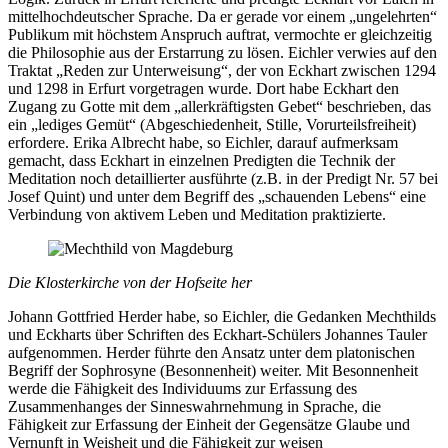
mittelhochdeutscher Sprache. Da er gerade vor einem „ungelehrten“
Publikum mit höchstem Anspruch auftrat, vermochte er gleichzeitig
die Philosophie aus der Erstarrung zu lösen. Eichler verwies auf den
Traktat „Reden zur Unterweisung“, der von Eckhart zwischen 1294
und 1298 in Erfurt vorgetragen wurde. Dort habe Eckhart den
Zugang zu Gotte mit dem „allerkräftigsten Gebet“ beschrieben, das
ein „lediges Gemüt“ (Abgeschiedenheit, Stille, Vorurteilsfreiheit)
erfordere. Erika Albrecht habe, so Eichler, darauf aufmerksam
gemacht, dass Eckhart in einzelnen Predigten die Technik der
Meditation noch detaillierter ausführte (z.B. in der Predigt Nr. 57 bei
Josef Quint) und unter dem Begriff des „schauenden Lebens“ eine
Verbindung von aktivem Leben und Meditation praktizierte.
Die Klosterkirche von der Hofseite her
Johann Gottfried Herder habe, so Eichler, die Gedanken Mechthilds
und Eckharts über Schriften des Eckhart-Schülers Johannes Tauler
aufgenommen. Herder führte den Ansatz unter dem platonischen
Begriff der Sophrosyne (Besonnenheit) weiter. Mit Besonnenheit
werde die Fähigkeit des Individuums zur Erfassung des
Zusammenhanges der Sinneswahrnehmung in Sprache, die
Fähigkeit zur Erfassung der Einheit der Gegensätze Glaube und
Vernunft in Weisheit und die Fähigkeit zur weisen