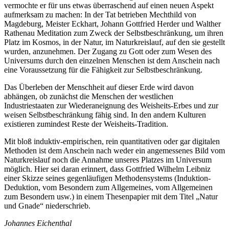
vermochte er für uns etwas überraschend auf einen neuen Aspekt
aufmerksam zu machen: In der Tat betrieben Mechthild von
Magdeburg, Meister Eckhart, Johann Gottfried Herder und Walther
Rathenau Meditation zum Zweck der Selbstbeschränkung, um ihren
Platz im Kosmos, in der Natur, im Naturkreislauf, auf den sie gestellt
wurden, anzunehmen. Der Zugang zu Gott oder zum Wesen des
Universums durch den einzelnen Menschen ist dem Anschein nach
eine Voraussetzung für die Fähigkeit zur Selbstbeschränkung.
Das Überleben der Menschheit auf dieser Erde wird davon
abhängen, ob zunächst die Menschen der westlichen
Industriestaaten zur Wiederaneignung des Weisheits-Erbes und zur
weisen Selbstbeschränkung fähig sind. In den andern Kulturen
existieren zumindest Reste der Weisheits-Tradition.
Mit bloß induktiv-empirischen, rein quantitativen oder gar digitalen
Methoden ist dem Anschein nach weder ein angemessenes Bild vom
Naturkreislauf noch die Annahme unseres Platzes im Universum
möglich. Hier sei daran erinnert, dass Gottfried Wilhelm Leibniz
einer Skizze seines gegenläufigen Methodensystems (Induktion-
Deduktion, vom Besondern zum Allgemeines, vom Allgemeinen
zum Besondern usw.) in einem Thesenpapier mit dem Titel „Natur
und Gnade“ niederschrieb.
Johannes Eichenthal