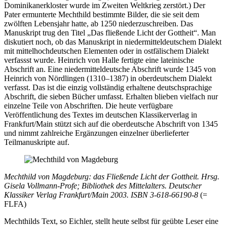
Dominikanerkloster wurde im Zweiten Weltkrieg zerstört.) Der
Pater ermunterte Mechthild bestimmte Bilder, die sie seit dem
zwölften Lebensjahr hatte, ab 1250 niederzuschreiben. Das
Manuskript trug den Titel „Das fließende Licht der Gottheit“. Man
diskutiert noch, ob das Manuskript in niedermitteldeutschem Dialekt
mit mittelhochdeutschen Elementen oder in ostfälischem Dialekt
verfassst wurde. Heinrich von Halle fertigte eine lateinische
Abschrift an. Eine niedermitteldeutsche Abschrift wurde 1345 von
Heinrich von Nördlingen (1310–1387) in oberdeutschem Dialekt
verfasst. Das ist die einzig vollständig erhaltene deutschsprachige
Abschrift, die sieben Bücher umfasst. Erhalten blieben vielfach nur
einzelne Teile von Abschriften. Die heute verfügbare
Veröffentlichung des Textes im deutschen Klassikerverlag in
Frankfurt/Main stützt sich auf die oberdeutsche Abschrift von 1345
und nimmt zahlreiche Ergänzungen einzelner überlieferter
Teilmanuskripte auf.
Mechthild von Magdeburg: das Fließende Licht der Gottheit. Hrsg.
Gisela Vollmann-Profe; Bibliothek des Mittelalters. Deutscher
Klassiker Verlag Frankfurt/Main 2003. ISBN 3-618-66190-8
(=
FLFA)
Mechthilds Text, so Eichler, stellt heute selbst für geübte Leser eine