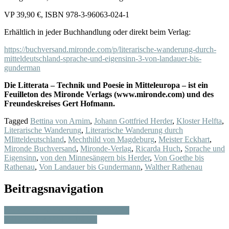
VP 39,90 €, ISBN 978-3-96063-024-1
Erhältlich in jeder Buchhandlung oder direkt beim Verlag:
https://buchversand.mironde.com/p/literarische-wanderung-durch-
mitteldeutschland-sprache-und-eigensinn-3-von-landauer-bis-
gunderman
Die Litterata – Technik und Poesie in Mitteleuropa – ist ein
Feuilleton des Mironde Verlags (www.mironde.com) und des
Freundeskreises Gert Hofmann.
Tagged
Bettina von Arnim
,
Johann Gottfried Herder
,
Kloster Helfta
,
Literarische Wanderung
,
Literarische Wanderung durch
MIitteldeutschland
,
Mechthild von Magdeburg
,
Meister Eckhart
,
Mironde Buchversand
,
Mironde-Verlag
,
Ricarda Huch
,
Sprache und
Eigensinn
,
von den Minnesängern bis Herder
,
Von Goethe bis
Rathenau
,
Von Landauer bis Gundermann
,
Walther Rathenau
Beitragsnavigation
DER JUGENDBUCHENTDECKER
FRIEDER BACH ZUM 80.