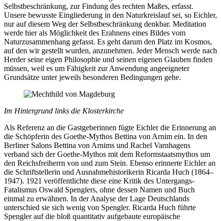
Selbstbeschränkung, zur Findung des rechten Maßes, erfasst.
Unsere bewusste Eingliederung in den Naturkreislauf sei, so Eichler,
nur auf diesem Weg der Selbstbeschränkung denkbar. Meditation
werde hier als Möglichkeit des Erahnens eines Bildes vom
Naturzusammenhang gefasst. Es geht darum den Platz im Kosmos,
auf den wir gestellt wurden, anzunehmen. Jeder Mensch werde nach
Herder seine eigen Philosophie und seinen eigenen Glauben finden
müssen, weil es um Fähigkeit zur Anwendung angeeigneter
Grundsätze unter jeweils besonderen Bedingungen gehe.
Im Hintergrund links die Klosterkirche
Als Referenz an die Gastgeberinnen fügte Eichler die Erinnerung an
die Schöpferin des Goethe-Mythos Bettina von Arnim ein. In den
Berliner Salons Bettina von Arnims und Rachel Varnhagens
verband sich der Goethe-Mythos mit dem Reformstaatsmythos um
den Reichsfreiherrn von und zum Stein. Ebenso erinnerte Eichler an
die Schriftstellerin und Ausnahmehistorikerin Ricarda Huch (1864–
1947). 1921 veröffentlichte diese eine Kritik des Untergangs-
Fatalismus Oswald Spenglers, ohne dessen Namen und Buch
einmal zu erwähnen. In der Analyse der Lage Deutschlands
unterschied sie sich wenig von Spengler. Ricarda Huch führte
Spengler auf die bloß quantitativ aufgebaute europäische