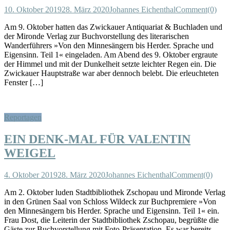
10. Oktober 2019
28. März 2020
Johannes Eichenthal
Comment(0)
Am 9. Oktober hatten das Zwickauer Antiquariat & Buchladen und
der Mironde Verlag zur Buchvorstellung des literarischen
Wanderführers »Von den Minnesängern bis Herder. Sprache und
Eigensinn. Teil 1« eingeladen. Am Abend des 9. Oktober ergraute
der Himmel und mit der Dunkelheit setzte leichter Regen ein. Die
Zwickauer Hauptstraße war aber dennoch belebt. Die erleuchteten
Fenster […]
Reportagen
EIN DENK-MAL FÜR VALENTIN
WEIGEL
4. Oktober 2019
28. März 2020
Johannes Eichenthal
Comment(0)
Am 2. Oktober luden Stadtbibliothek Zschopau und Mironde Verlag
in den Grünen Saal von Schloss Wildeck zur Buchpremiere »Von
den Minnesängern bis Herder. Sprache und Eigensinn. Teil 1« ein.
Frau Dost, die Leiterin der Stadtbibliothek Zschopau, begrüßte die
Gäste zur Buchvorstellung mit Foto-Präsentation. Es war bereits