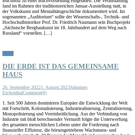
Buchholz zu einer Buchvorstellung eingeladen. Die Veranstaltung
fand im Rahmen der traditionsreichen Januar-Ausstellung statt, in
der Volkskunst und Mentalitätsgeschichte dokumentiert wird. Im
sogenannten „Auditorium“ sollte der Wissenschafts-, Technik- und
Hochschulhistoriker Prof. Dr. Friedrich Naumann sein Buchprojekt
„Sächsische Bergbaukunst im 18. Jahrhundert auf dem Weg nach
Russland“ vorstellen. […]
Essay
DIE ERDE IST DAS GEMEINSAME
HAUS
26. September 2022
1. August 2023
Johannes
Eichenthal
Comment(0)
1. Seit 500 Jahren dominieren Europäer die Entwicklung der Welt
mit Fortschritt, Kolonialisierung, Industriealisierung, Zentralisierung,
Monopolisierung und Vereinheitlichung. Aus der Verbindung von
Industrie mit bloß berechnender Vernunft folgte die Unterwerfung
des gesamten menschlichen Lebens unter die Forderung nach
finanzieller Effizienz, die börsengetriebene Wachstums- und