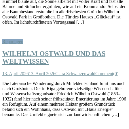
Himmel blaute auf, die Sonne arbeitet mit voller Kraft und fast alle
Bäume und Sträucher ergrünten, wie auf ein Kommando. Selbst der
alte Baumbestand erstrahlte im allerfrischesten Grün im Wilhelm
Ostwald Park in Großbothen. Die Tür des Hauses „Glückauf“ ist
offen. Im lichtdurchfluteten Vortragssaal […]
Reportagen
WILHELM OSTWALD UND DAS
WELTWISSEN
13. April 2026
13. April 2026
Clara Schwarzenwald
Comment(0)
Die Literarische Wanderung durch Mitteldeutschland führt uns auch
nach Großboten. Der in Riga geborene vielseitige Wissenschaftler
und Wissenschaftsorganisator Friedrich Wilhelm Ostwald (1853–
1932) fand hier nach seiner frühzeitigen Emeritierung im Jahre 1906
ein Refugium. Auf einem mehrere Hektar großem Grundstück
befand sich ein Wohnhaus, dass Ostwald mit „Haus Energie“
benannte. Das Umfeld eignete sich zur landwirtschaftlichen […]