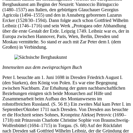
Bergbaukunst am Beginn der Neuzeit: Vannoccio Biringuccio
(1480–1537) aus Italien, den gebürtigen Glauchauer Georgius
Agricola (1494–1555) und den in Annaberg geborenen Lazarus
Ercker (1528/30–1594). Dann folgte auch schon Gottfried Wilhelm
Leibniz (1746–1716) und sein Werk „Protogaea oder Abhandlung
über die erste Gestalt der Erde. Leipzig 1749. Leibniz war es, der in
Europa zwischen Hannover, Paris, Wien, Berlin, Dresden und
Moskau vermittelte. So stand er auch mit Zar Peter dem I. (dem
Großen) in Verbindung.
Innenseiten aus dem zweisprachigen Buch
Peter I. besuchte am 1. Juni 1698 in Dresden Friedrich August I.
(den Starken), den König von Polen. Es war eine Begegnung
zwischen Nachbarn. Zur Erhaltung der guten nachbarschaftlichen
Beziehungen einigten sich beide Monarchen auf Hilfe und
Zusammenarbeit beim Aufbau des Montanwesens im
rohstoffreichen Russland. (S. 56 ff.) Ein zweites Mal kam Peter I. im
September/Oktober 1711 nach Dresden. Von Dresden aus besuchte
er die Hochzeit seines Sohnes, Kronprinz Aleksej Petrovic (1690–
1718) mit Prinzessin Charlotte Christine Sophie von Braunschweig-
Wolfenbüttel (1694–1715) in Torgau. (S. 68) Auf der Rückfahrt
nach Dresden saß Gottfried Wilhelm Leibniz, der die Gründung der