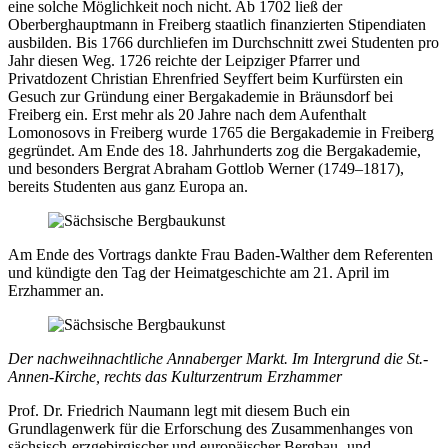
eine solche Möglichkeit noch nicht. Ab 1702 ließ der
Oberberghauptmann in Freiberg staatlich finanzierten Stipendiaten
ausbilden. Bis 1766 durchliefen im Durchschnitt zwei Studenten pro
Jahr diesen Weg. 1726 reichte der Leipziger Pfarrer und
Privatdozent Christian Ehrenfried Seyffert beim Kurfürsten ein
Gesuch zur Gründung einer Bergakademie in Bräunsdorf bei
Freiberg ein. Erst mehr als 20 Jahre nach dem Aufenthalt
Lomonosovs in Freiberg wurde 1765 die Bergakademie in Freiberg
gegründet. Am Ende des 18. Jahrhunderts zog die Bergakademie,
und besonders Bergrat Abraham Gottlob Werner (1749–1817),
bereits Studenten aus ganz Europa an.
Am Ende des Vortrags dankte Frau Baden-Walther dem Referenten
und kündigte den Tag der Heimatgeschichte am 21. April im
Erzhammer an.
Der nachweihnachtliche Annaberger Markt. Im Intergrund die St.-
Annen-Kirche, rechts das Kulturzentrum Erzhammer
Prof. Dr. Friedrich Naumann legt mit diesem Buch ein
Grundlagenwerk für die Erforschung des Zusammenhanges von
sächsisch-erzgebirgischer und europäischer Bergbau- und