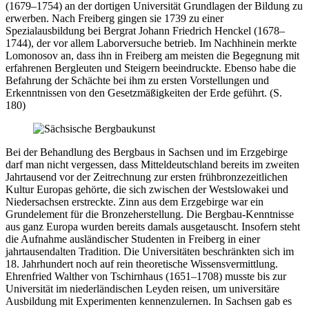
(1679–1754) an der dortigen Universität Grundlagen der Bildung zu
erwerben. Nach Freiberg gingen sie 1739 zu einer
Spezialausbildung bei Bergrat Johann Friedrich Henckel (1678–
1744), der vor allem Laborversuche betrieb. Im Nachhinein merkte
Lomonosov an, dass ihn in Freiberg am meisten die Begegnung mit
erfahrenen Bergleuten und Steigern beeindruckte. Ebenso habe die
Befahrung der Schächte bei ihm zu ersten Vorstellungen und
Erkenntnissen von den Gesetzmäßigkeiten der Erde geführt. (S.
180)
Bei der Behandlung des Bergbaus in Sachsen und im Erzgebirge
darf man nicht vergessen, dass Mitteldeutschland bereits im zweiten
Jahrtausend vor der Zeitrechnung zur ersten frühbronzezeitlichen
Kultur Europas gehörte, die sich zwischen der Westslowakei und
Niedersachsen erstreckte. Zinn aus dem Erzgebirge war ein
Grundelement für die Bronzeherstellung. Die Bergbau-Kenntnisse
aus ganz Europa wurden bereits damals ausgetauscht. Insofern steht
die Aufnahme ausländischer Studenten in Freiberg in einer
jahrtausendalten Tradition. Die Universitäten beschränkten sich im
18. Jahrhundert noch auf rein theoretische Wissensvermittlung.
Ehrenfried Walther von Tschirnhaus (1651–1708) musste bis zur
Universität im niederländischen Leyden reisen, um universitäre
Ausbildung mit Experimenten kennenzulernen. In Sachsen gab es