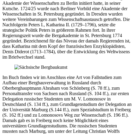
Akademie der Wissenschaften zu Berlin initiiert hatte, in seiner
Kutsche. 1724/25 wurde nach Berliner Vorbild eine Akademie der
Wissenschaften in St. Petersburg gegründet. In Dresden wurden
weitere Vereinbarungen zum Wissenschaftsaustausch getroffen. Die
Nachfolgerin Peters I., Katharina II. (1729–1796), setzte die
strategische Politik Peters in größerem Rahmen fort. In ihrer
Regierungszeit wurde die Bergakademie in St. Petersburg 1774
gegründet. Bezeichnend für das Niveau der damals Regierenden ist,
dass Katharina mit dem Kopf der französischen Enzyklopädisten,
Denis Diderot (1713–1784), über die Entwicklung des Weltwissens
im Briefwechsel stand.
Im Buch finden wir im Anschluss eine Art von Fallstudien zum
Aufbau einer Bergbauverwaltung in Russland durch
Oberberghauptmann Abraham von Schönberg (S. 78 ff.), zum
Personaltransfer von Sachsen nach Russland (S. 104 ff.), zur ersten
Delegation russischer Studenten um M. V. Lomonosov in
Deutschland (S. 134 ff.), zum Grundlagenstudium der Delegation an
der Universität Marburg (S.144 ff.), zum Spezialstudium in Freiberg
(S. 162 ff.) und zu Lomonosovs Weg zur Wissenschaft (S. 196 ff.).
Damals gab es in Freiberg noch keine Möglichkeit eines
universitären Grundlagenstudiums. Die russischen Studenten
mussten nach Marburg, um unter der Leitung Christian Wolffs