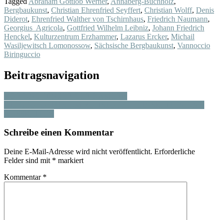
Tagged
Abraham Gottlob Werner
,
Annaberg-Buchholz
,
Bergbaukunst
,
Christian Ehrenfried Seyffert
,
Christian Wolff
,
Denis
Diderot
,
Ehrenfried Walther von Tschirnhaus
,
Friedrich Naumann
,
Georgius Agricola
,
Gottfried Wilhelm Leibniz
,
Johann Friedrich
Henckel
,
Kulturzentrum Erzhammer
,
Lazarus Ercker
,
Michail
Wasiljewitsch Lomonossow
,
Sächsische Bergbaukunst
,
Vannoccio
Biringuccio
Beitragsnavigation
VOR UND HINTER DER KAMERA
DIE GEOPOLITIK UM ROHSTOFFE – EINSICHTEN UND
AUSSICHTEN
Schreibe einen Kommentar
Deine E-Mail-Adresse wird nicht veröffentlicht.
Erforderliche
Felder sind mit
*
markiert
Kommentar
*