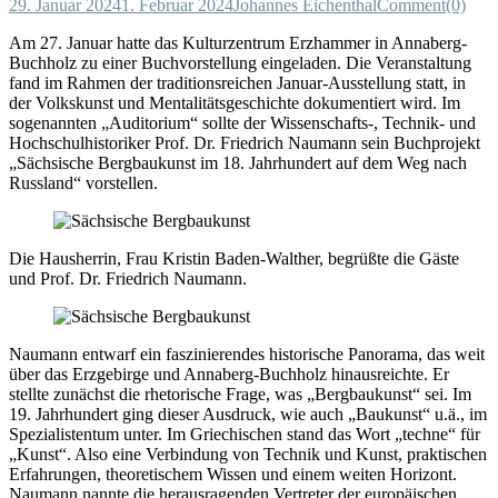
29. Januar 2024
1. Februar 2024
Johannes Eichenthal
Comment(0)
Am 27. Januar hatte das Kulturzentrum Erzhammer in Annaberg-
Buchholz zu einer Buchvorstellung eingeladen. Die Veranstaltung
fand im Rahmen der traditionsreichen Januar-Ausstellung statt, in
der Volkskunst und Mentalitätsgeschichte dokumentiert wird. Im
sogenannten „Auditorium“ sollte der Wissenschafts-, Technik- und
Hochschulhistoriker Prof. Dr. Friedrich Naumann sein Buchprojekt
„Sächsische Bergbaukunst im 18. Jahrhundert auf dem Weg nach
Russland“ vorstellen.
Die Hausherrin, Frau Kristin Baden-Walther, begrüßte die Gäste
und Prof. Dr. Friedrich Naumann.
Naumann entwarf ein faszinierendes historische Panorama, das weit
über das Erzgebirge und Annaberg-Buchholz hinausreichte. Er
stellte zunächst die rhetorische Frage, was „Bergbaukunst“ sei. Im
19. Jahrhundert ging dieser Ausdruck, wie auch „Baukunst“ u.ä., im
Spezialistentum unter. Im Griechischen stand das Wort „techne“ für
„Kunst“. Also eine Verbindung von Technik und Kunst, praktischen
Erfahrungen, theoretischem Wissen und einem weiten Horizont.
Naumann nannte die herausragenden Vertreter der europäischen