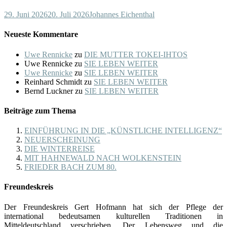
29. Juni 2026
20. Juli 2026
Johannes Eichenthal
Neueste Kommentare
Uwe Rennicke
zu
DIE MUTTER TOKEI-IHTOS
Uwe Rennicke
zu
SIE LEBEN WEITER
Uwe Rennicke
zu
SIE LEBEN WEITER
Reinhard Schmidt
zu
SIE LEBEN WEITER
Bernd Luckner
zu
SIE LEBEN WEITER
Beiträge zum Thema
EINFÜHRUNG IN DIE „KÜNSTLICHE INTELLIGENZ“
NEUERSCHEINUNG
DIE WINTERREISE
MIT HAHNEWALD NACH WOLKENSTEIN
FRIEDER BACH ZUM 80.
Freundeskreis
Der Freundeskreis Gert Hofmann hat sich der Pflege der
international bedeutsamen kulturellen Traditionen in
Mitteldeutschland verschrieben. Der Lebensweg und die