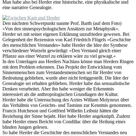
Man habe also bei Herder eine historische, eine physikalische und
eine narrative Genealogie.
Den nächsten Schwerpunkt nannte Prof. Barth (auf dem Foto)
»Von den sinnespsychologischen Ansätzen zur Metaphysik«.
Herder sei mit seiner eigenen Erklärung unzufrieden gewesen. Bei
Gelegenheit der Rezension von Karl Friedrich Flögels »Geschichte
des menschlichen Verstandes« habe Herder die Idee der Synthese
verschiedener Wurzeln gewürdigt: »Den Verstand gleich einer
Pflanze aus einer Wurzel zu erklären wäre zu viel gewagt.«
In den Unterlagen aus Herders Nachlass könne man Herders Ringen
mit dem Problem erkennen. Das Projekt der Entwicklung vom
Sinnenmenschen zum Verstandesmenschen sei für Herder von
Bedeutung geblieben, wurde aber nicht fertiggestellt. Die Idee der
Genealogie sei erhalten geblieben. Herder habe das sensualistische
Denken verarbeitet. Aber ihn habe weniger die Erkenntnis
interessiert als die anthropologischen Grundlagen der Kultur.
Herder habe die Untersuchung des Arztes William Molyneux über
das Verhältnis von Gesichts- und Tastsinn zur Kenntnis genommen.
Francis Hutcheson und Gottfried Wilhelm Leibniz hätten die
Beziehung der Sinne bejaht. Hier habe Herder angeknüpft. Zudem
habe Herder einen Bericht von Condillac über die Heilung eines
blinden Jungen gelesen.
So habe Herder die Geschichte des menschlichen Verstandes neu