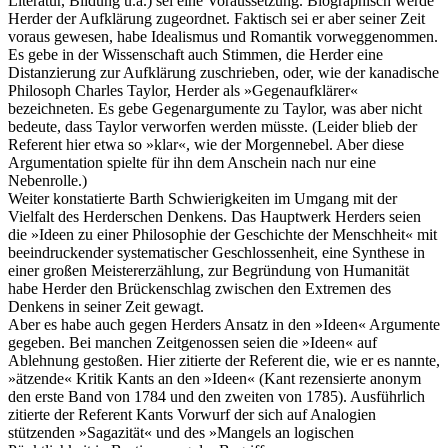
Literatur, Bildung u.a.) sei eine Voraussetzung. Biographisch werde
Herder der Aufklärung zugeordnet. Faktisch sei er aber seiner Zeit
voraus gewesen, habe Idealismus und Romantik vorweggenommen.
Es gebe in der Wissenschaft auch Stimmen, die Herder eine
Distanzierung zur Aufklärung zuschrieben, oder, wie der kanadische
Philosoph Charles Taylor, Herder als »Gegenaufklärer«
bezeichneten. Es gebe Gegenargumente zu Taylor, was aber nicht
bedeute, dass Taylor verworfen werden müsste. (Leider blieb der
Referent hier etwa so »klar«, wie der Morgennebel. Aber diese
Argumentation spielte für ihn dem Anschein nach nur eine
Nebenrolle.)
Weiter konstatierte Barth Schwierigkeiten im Umgang mit der
Vielfalt des Herderschen Denkens. Das Hauptwerk Herders seien
die »Ideen zu einer Philosophie der Geschichte der Menschheit« mit
beeindruckender systematischer Geschlossenheit, eine Synthese in
einer großen Meistererzählung, zur Begründung von Humanität
habe Herder den Brückenschlag zwischen den Extremen des
Denkens in seiner Zeit gewagt.
Aber es habe auch gegen Herders Ansatz in den »Ideen« Argumente
gegeben. Bei manchen Zeitgenossen seien die »Ideen« auf
Ablehnung gestoßen. Hier zitierte der Referent die, wie er es nannte,
»ätzende« Kritik Kants an den »Ideen« (Kant rezensierte anonym
den erste Band von 1784 und den zweiten von 1785). Ausführlich
zitierte der Referent Kants Vorwurf der sich auf Analogien
stützenden »Sagazität« und des »Mangels an logischen