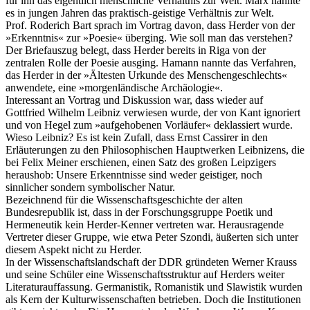
für ihn das eigentlich menschliche Verhältnis zur Welt. Marx nannte
es in jungen Jahren das praktisch-geistige Verhältnis zur Welt.
Prof. Roderich Bart sprach im Vortrag davon, dass Herder von der
»Erkenntnis« zur »Poesie« überging. Wie soll man das verstehen?
Der Briefauszug belegt, dass Herder bereits in Riga von der
zentralen Rolle der Poesie ausging. Hamann nannte das Verfahren,
das Herder in der »Ältesten Urkunde des Menschengeschlechts«
anwendete, eine »morgenländische Archäologie«.
Interessant an Vortrag und Diskussion war, dass wieder auf
Gottfried Wilhelm Leibniz verwiesen wurde, der von Kant ignoriert
und von Hegel zum »aufgehobenen Vorläufer« deklassiert wurde.
Wieso Leibniz? Es ist kein Zufall, dass Ernst Cassirer in den
Erläuterungen zu den Philosophischen Hauptwerken Leibnizens, die
bei Felix Meiner erschienen, einen Satz des großen Leipzigers
heraushob: Unsere Erkenntnisse sind weder geistiger, noch
sinnlicher sondern symbolischer Natur.
Bezeichnend für die Wissenschaftsgeschichte der alten
Bundesrepublik ist, dass in der Forschungsgruppe Poetik und
Hermeneutik kein Herder-Kenner vertreten war. Herausragende
Vertreter dieser Gruppe, wie etwa Peter Szondi, äußerten sich unter
diesem Aspekt nicht zu Herder.
In der Wissenschaftslandschaft der DDR gründeten Werner Krauss
und seine Schüler eine Wissenschaftsstruktur auf Herders weiter
Literaturauffassung. Germanistik, Romanistik und Slawistik wurden
als Kern der Kulturwissenschaften betrieben. Doch die Institutionen