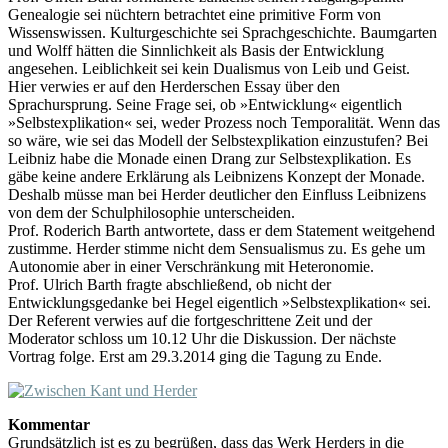
Genealogie sei nüchtern betrachtet eine primitive Form von
Wissenswissen. Kulturgeschichte sei Sprachgeschichte. Baumgarten
und Wolff hätten die Sinnlichkeit als Basis der Entwicklung
angesehen. Leiblichkeit sei kein Dualismus von Leib und Geist.
Hier verwies er auf den Herderschen Essay über den
Sprachursprung. Seine Frage sei, ob »Entwicklung« eigentlich
»Selbstexplikation« sei, weder Prozess noch Temporalität. Wenn das
so wäre, wie sei das Modell der Selbstexplikation einzustufen? Bei
Leibniz habe die Monade einen Drang zur Selbstexplikation. Es
gäbe keine andere Erklärung als Leibnizens Konzept der Monade.
Deshalb müsse man bei Herder deutlicher den Einfluss Leibnizens
von dem der Schulphilosophie unterscheiden.
Prof. Roderich Barth antwortete, dass er dem Statement weitgehend
zustimme. Herder stimme nicht dem Sensualismus zu. Es gehe um
Autonomie aber in einer Verschränkung mit Heteronomie.
Prof. Ulrich Barth fragte abschließend, ob nicht der
Entwicklungsgedanke bei Hegel eigentlich »Selbstexplikation« sei.
Der Referent verwies auf die fortgeschrittene Zeit und der
Moderator schloss um 10.12 Uhr die Diskussion. Der nächste
Vortrag folge. Erst am 29.3.2014 ging die Tagung zu Ende.
Kommentar
Grundsätzlich ist es zu begrüßen, dass das Werk Herders in die