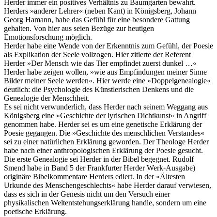
Herder immer ein positives Verhältnis zu Baumgarten bewahrt.
Herders »anderer Lehrer« (neben Kant) in Königsberg, Johann
Georg Hamann, habe das Gefühl für eine besondere Gattung
gehalten. Von hier aus seien Bezüge zur heutigen
Emotionsforschung möglich.
Herder habe eine Wende von der Erkenntnis zum Gefühl, der Poesie
als Explikation der Seele vollzogen. Hier zitierte der Referent
Herder »Der Mensch wie das Tier empfindet zuerst dunkel …«
Herder habe zeigen wollen, »wie aus Empfindungen meiner Sinne
Bilder meiner Seele werden«. Hier werde eine »Doppelgenealogie«
deutlich: die Psychologie des Künstlerischen Denkens und die
Genealogie der Menschheit.
Es sei nicht verwunderlich, dass Herder nach seinem Weggang aus
Königsberg eine »Geschichte der lyrischen Dichtkunst« in Angriff
genommen habe. Herder sei es um eine genetische Erklärung der
Poesie gegangen. Die »Geschichte des menschlichen Verstandes«
sei zu einer natürlichen Erklärung geworden. Der Theologe Herder
habe nach einer anthropologischen Erklärung der Poesie gesucht.
Die erste Genealogie sei Herder in der Bibel begegnet. Rudolf
Smend habe in Band 5 der Frankfurter Herder Werk-Ausgabe)
originäre Bibelkommentare Herders ediert. In der »Ältesten
Urkunde des Menschengeschlechts« habe Herder darauf verwiesen,
dass es sich in der Genesis nicht um den Versuch einer
physikalischen Weltentstehungserklärung handle, sondern um eine
poetische Erklärung.