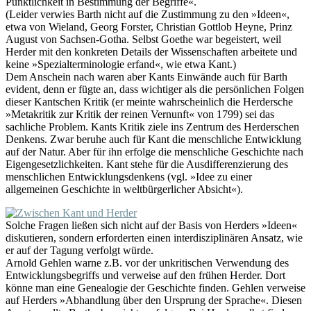
Pünktlichkeit in Bestimmung der Begriffe«.
(Leider verwies Barth nicht auf die Zustimmung zu den »Ideen«,
etwa von Wieland, Georg Forster, Christian Gottlob Heyne, Prinz
August von Sachsen-Gotha. Selbst Goethe war begeistert, weil
Herder mit den konkreten Details der Wissenschaften arbeitete und
keine »Spezialterminologie erfand«, wie etwa Kant.)
Dem Anschein nach waren aber Kants Einwände auch für Barth
evident, denn er fügte an, dass wichtiger als die persönlichen Folgen
dieser Kantschen Kritik (er meinte wahrscheinlich die Herdersche
»Metakritik zur Kritik der reinen Vernunft« von 1799) sei das
sachliche Problem. Kants Kritik ziele ins Zentrum des Herderschen
Denkens. Zwar beruhe auch für Kant die menschliche Entwicklung
auf der Natur. Aber für ihn erfolge die menschliche Geschichte nach
Eigengesetzlichkeiten. Kant stehe für die Ausdifferenzierung des
menschlichen Entwicklungsdenkens (vgl. »Idee zu einer
allgemeinen Geschichte in weltbürgerlicher Absicht«).
Solche Fragen ließen sich nicht auf der Basis von Herders »Ideen«
diskutieren, sondern erforderten einen interdisziplinären Ansatz, wie
er auf der Tagung verfolgt würde.
Arnold Gehlen warne z.B. vor der unkritischen Verwendung des
Entwicklungsbegriffs und verweise auf den frühen Herder. Dort
könne man eine Genealogie der Geschichte finden. Gehlen verweise
auf Herders »Abhandlung über den Ursprung der Sprache«. Diesen