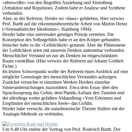
»überwölbt« von den Begriffen Anziehung und Abstoßung
(Attraktion und Repulsion). Zudem habe er Analyse und Synthese
verbunden.
Aber, so der Referent, Herder sei »blass« geblieben. Hier verwies
Prof. Barth auf die erkenntnistheoretische Arbeit von Marion Heinz
(»Sensualistischer Idealismus«, Hamburg 1994).
Herder habe eine universales geistiges Prinzip vertreten. Die
Konzeption des Selbstgefühls habe er an den Körper gebunden.
Irmscher habe es die »Leiblichkeit« genannt. Aber die Phänomene
der Leiblichkeit seien mit unserem Denken untrennbar verbunden.
Menschlicher Verstand sei nur als Denken im eingeschränkten
Raum vorstellbar. (Hier verwies der Referent auf Johann Gottlieb
Fichte.)
Im letzten Schwerpunkt wollte der Referent einen Ausblick auf eine
mögliche Genealogie des menschlichen Verstandes aufzeigen.
Zunächst versuchte er einzelnen Werken Herders einzelne
Sinnesuntersuchungen zuzuordnen. Etwa dem Essay über den
Sprachursprung das Gehör, dem Plastik-Aufsatz den Tastsinn und
der allerdings weiter gefaßten Abhandlung »Vom Erkennen und
Empfinden der menschlichen Seele« das Gefühl.
Herder habe versucht, die naturhistorische Theorie Hallers mit der
Analogie-Methode zu verbinden.
Um 9.48 Uhr endete der Vortrag von Prof. Roderich Barth. Der