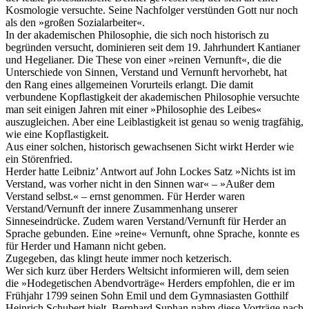
Kosmologie versuchte. Seine Nachfolger verstünden Gott nur noch
als den »großen Sozialarbeiter«.
In der akademischen Philosophie, die sich noch historisch zu
begründen versucht, dominieren seit dem 19. Jahrhundert Kantianer
und Hegelianer. Die These von einer »reinen Vernunft«, die die
Unterschiede von Sinnen, Verstand und Vernunft hervorhebt, hat
den Rang eines allgemeinen Vorurteils erlangt. Die damit
verbundene Kopflastigkeit der akademischen Philosophie versuchte
man seit einigen Jahren mit einer »Philosophie des Leibes«
auszugleichen. Aber eine Leiblastigkeit ist genau so wenig tragfähig,
wie eine Kopflastigkeit.
Aus einer solchen, historisch gewachsenen Sicht wirkt Herder wie
ein Störenfried.
Herder hatte Leibniz’ Antwort auf John Lockes Satz »Nichts ist im
Verstand, was vorher nicht in den Sinnen war« – »Außer dem
Verstand selbst.« – ernst genommen. Für Herder waren
Verstand/Vernunft der innere Zusammenhang unserer
Sinneseindrücke. Zudem waren Verstand/Vernunft für Herder an
Sprache gebunden. Eine »reine« Vernunft, ohne Sprache, konnte es
für Herder und Hamann nicht geben.
Zugegeben, das klingt heute immer noch ketzerisch.
Wer sich kurz über Herders Weltsicht informieren will, dem seien
die »Hodegetischen Abendvorträge« Herders empfohlen, die er im
Frühjahr 1799 seinen Sohn Emil und dem Gymnasiasten Gotthilf
Heinrich Schubert hielt. Bernhard Suphan nahm diese Vorträge nach