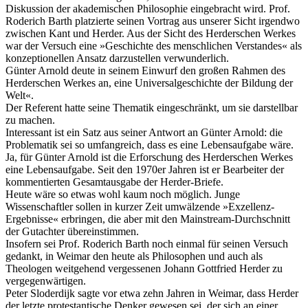
Diskussion der akademischen Philosophie eingebracht wird. Prof.
Roderich Barth platzierte seinen Vortrag aus unserer Sicht irgendwo
zwischen Kant und Herder. Aus der Sicht des Herderschen Werkes
war der Versuch eine »Geschichte des menschlichen Verstandes« als
konzeptionellen Ansatz darzustellen verwunderlich.
Günter Arnold deute in seinem Einwurf den großen Rahmen des
Herderschen Werkes an, eine Universalgeschichte der Bildung der
Welt«.
Der Referent hatte seine Thematik eingeschränkt, um sie darstellbar
zu machen.
Interessant ist ein Satz aus seiner Antwort an Günter Arnold: die
Problematik sei so umfangreich, dass es eine Lebensaufgabe wäre.
Ja, für Günter Arnold ist die Erforschung des Herderschen Werkes
eine Lebensaufgabe. Seit den 1970er Jahren ist er Bearbeiter der
kommentierten Gesamtausgabe der Herder-Briefe.
Heute wäre so etwas wohl kaum noch möglich. Junge
Wissenschaftler sollen in kurzer Zeit umwälzende »Exzellenz-
Ergebnisse« erbringen, die aber mit den Mainstream-Durchschnitt
der Gutachter übereinstimmen.
Insofern sei Prof. Roderich Barth noch einmal für seinen Versuch
gedankt, in Weimar den heute als Philosophen und auch als
Theologen weitgehend vergessenen Johann Gottfried Herder zu
vergegenwärtigen.
Peter Sloderdijk sagte vor etwa zehn Jahren in Weimar, dass Herder
der letzte protestantische Denker gewesen sei, der sich an einer