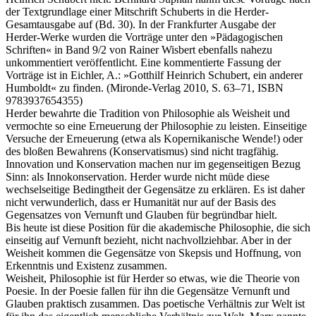
der Textgrundlage einer Mitschrift Schuberts in die Herder-
Gesamtausgabe auf (Bd. 30). In der Frankfurter Ausgabe der
Herder-Werke wurden die Vorträge unter den »Pädagogischen
Schriften« in Band 9/2 von Rainer Wisbert ebenfalls nahezu
unkommentiert veröffentlicht. Eine kommentierte Fassung der
Vorträge ist in Eichler, A.: »Gotthilf Heinrich Schubert, ein anderer
Humboldt« zu finden. (Mironde-Verlag 2010, S. 63–71, ISBN
9783937654355)
Herder bewahrte die Tradition von Philosophie als Weisheit und
vermochte so eine Erneuerung der Philosophie zu leisten. Einseitige
Versuche der Erneuerung (etwa als Kopernikanische Wende!) oder
des bloßen Bewahrens (Konservatismus) sind nicht tragfähig.
Innovation und Konservation machen nur im gegenseitigen Bezug
Sinn: als Innokonservation. Herder wurde nicht müde diese
wechselseitige Bedingtheit der Gegensätze zu erklären. Es ist daher
nicht verwunderlich, dass er Humanität nur auf der Basis des
Gegensatzes von Vernunft und Glauben für begründbar hielt.
Bis heute ist diese Position für die akademische Philosophie, die sich
einseitig auf Vernunft bezieht, nicht nachvollziehbar. Aber in der
Weisheit kommen die Gegensätze von Skepsis und Hoffnung, von
Erkenntnis und Existenz zusammen.
Weisheit, Philosophie ist für Herder so etwas, wie die Theorie von
Poesie. In der Poesie fallen für ihn die Gegensätze Vernunft und
Glauben praktisch zusammen. Das poetische Verhältnis zur Welt ist