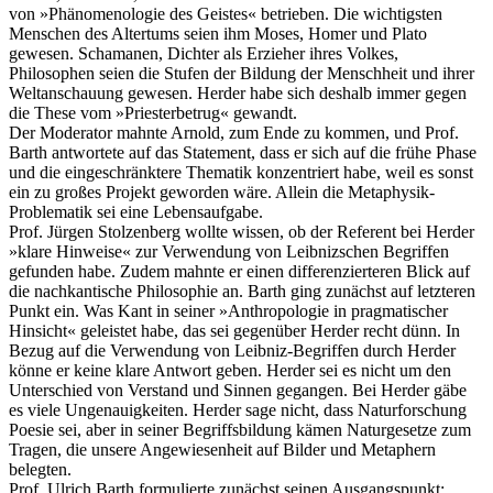
von »Phänomenologie des Geistes« betrieben. Die wichtigsten
Menschen des Altertums seien ihm Moses, Homer und Plato
gewesen. Schamanen, Dichter als Erzieher ihres Volkes,
Philosophen seien die Stufen der Bildung der Menschheit und ihrer
Weltanschauung gewesen. Herder habe sich deshalb immer gegen
die These vom »Priesterbetrug« gewandt.
Der Moderator mahnte Arnold, zum Ende zu kommen, und Prof.
Barth antwortete auf das Statement, dass er sich auf die frühe Phase
und die eingeschränktere Thematik konzentriert habe, weil es sonst
ein zu großes Projekt geworden wäre. Allein die Metaphysik-
Problematik sei eine Lebensaufgabe.
Prof. Jürgen Stolzenberg wollte wissen, ob der Referent bei Herder
»klare Hinweise« zur Verwendung von Leibnizschen Begriffen
gefunden habe. Zudem mahnte er einen differenzierteren Blick auf
die nachkantische Philosophie an. Barth ging zunächst auf letzteren
Punkt ein. Was Kant in seiner »Anthropologie in pragmatischer
Hinsicht« geleistet habe, das sei gegenüber Herder recht dünn. In
Bezug auf die Verwendung von Leibniz-Begriffen durch Herder
könne er keine klare Antwort geben. Herder sei es nicht um den
Unterschied von Verstand und Sinnen gegangen. Bei Herder gäbe
es viele Ungenauigkeiten. Herder sage nicht, dass Naturforschung
Poesie sei, aber in seiner Begriffsbildung kämen Naturgesetze zum
Tragen, die unsere Angewiesenheit auf Bilder und Metaphern
belegten.
Prof. Ulrich Barth formulierte zunächst seinen Ausgangspunkt: