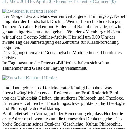
31. März 2014
16. April 2017
Johannes Eichenthal
Comment(0)
Der Morgen des 28. März war ein verhangener Frühlingstag. Nebel
hing über der Landschaft. Doch in Weimar herrschte bereits reges
Treiben. An allen Ecken und Enden sind Bauarbeiter tätig, es wird
gebaut, abgerissen und neu gebaut. Von der »Altenburg« blicken
wir auf das Goethe-Schiller-Archiv. Hier soll um 9.00 Uhr der
zweite Tag der Jahrestagung des Zentrums für Klassikforschung
beginnen.
Das Tagungsthema ist: Genealogische Modelle in der Theorie des
Geistes.
Im Tagungsraum der Petersen-Bibliothek haben sich schon
Teilnehmer und Gäste der Tagung versammelt.
Und dann geht es los. Der Moderator kündigt beinahe etwas
überschwänglich den ersten Referenten an: Prof. Roderich Barth
von der Universität Gießen, ein studierter Philosoph und Theologe.
Einer seiner zahlreichen Forschungsschwerpunkte ist die Theologie
und Philosophie der Aufklärung.
Barth leitet seinen Vortrag mit der Bemerkung ein, dass Herder die
erste Adresse sei, wenn es um die Genese des Denkens gehe. Das
breite Spektrum seines Denkens (Geschichte, Kultur, Philosophie,