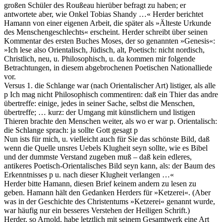
großen Schüler des Roußeau hierüber befragt zu haben; er
antwortete aber, wie Onkel Tobias Shandy …« Herder berichtet
Hamann von einer eigenen Arbeit, die später als »Älteste Urkunde
des Menschengeschlechts« erscheint. Herder schreibt über seinen
Kommentar des ersten Buches Moses, der so genannten »Genesis«:
»Ich lese also Orientalisch, Jüdisch, alt, Poetisch: nicht nordisch,
Christlich, neu, u. Philosophisch, u. da kommen mir folgende
Betrachtungen, in diesem abgebrochenen Poetischen Nationalliede
vor.
Versus 1. die Schlange war (nach Orientalischer Art) listiger, als alle
p Ich mag nicht Philosophisch commentiren: daß ein Thier das andre
übertreffe: einige, jedes in seiner Sache, selbst die Menschen,
übertreffe; … kurz: der Umgang mit künstlichern und listigen
Thieren brachte den Menschen weiter, als wo er war p. Orientalisch:
die Schlange sprach: ja sollte Gott gesagt p
Nun ists für mich, u. vielleicht auch für Sie das schönste Bild, daß
wenn die Quelle unsres Uebels Klugheit seyn sollte, wie es Bibel
und der dummste Verstand zugeben muß – daß kein edleres,
antikeres Poetisch-Orientalisches Bild seyn kann, als: der Baum des
Erkenntnisses p u. nach dieser Klugheit verlangen …«
Herder bitte Hamann, diesen Brief keinem andern zu lesen zu
geben. Hamann hält den Gedanken Herders für »Ketzerei«. (Aber
was in der Geschichte des Christentums »Ketzerei« genannt wurde,
war häufig nur ein besseres Verstehen der Heiligen Schrift.)
Herder, so Arnold, habe letztlich mit seinem Gesamtwerk eine Art