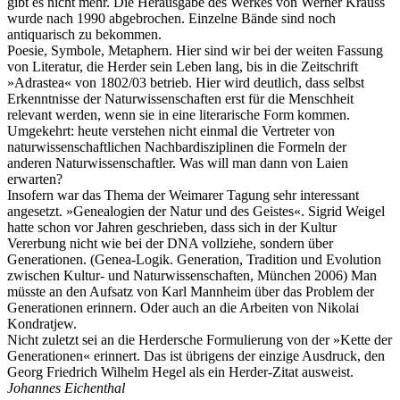
gibt es nicht mehr. Die Herausgabe des Werkes von Werner Krauss
wurde nach 1990 abgebrochen. Einzelne Bände sind noch
antiquarisch zu bekommen.
Poesie, Symbole, Metaphern. Hier sind wir bei der weiten Fassung
von Literatur, die Herder sein Leben lang, bis in die Zeitschrift
»Adrastea« von 1802/03 betrieb. Hier wird deutlich, dass selbst
Erkenntnisse der Naturwissenschaften erst für die Menschheit
relevant werden, wenn sie in eine literarische Form kommen.
Umgekehrt: heute verstehen nicht einmal die Vertreter von
naturwissenschaftlichen Nachbardisziplinen die Formeln der
anderen Naturwissenschaftler. Was will man dann von Laien
erwarten?
Insofern war das Thema der Weimarer Tagung sehr interessant
angesetzt. »Genealogien der Natur und des Geistes«. Sigrid Weigel
hatte schon vor Jahren geschrieben, dass sich in der Kultur
Vererbung nicht wie bei der DNA vollziehe, sondern über
Generationen. (Genea-Logik. Generation, Tradition und Evolution
zwischen Kultur- und Naturwissenschaften, München 2006) Man
müsste an den Aufsatz von Karl Mannheim über das Problem der
Generationen erinnern. Oder auch an die Arbeiten von Nikolai
Kondratjew.
Nicht zuletzt sei an die Herdersche Formulierung von der »Kette der
Generationen« erinnert. Das ist übrigens der einzige Ausdruck, den
Georg Friedrich Wilhelm Hegel als ein Herder-Zitat ausweist.
Johannes Eichenthal