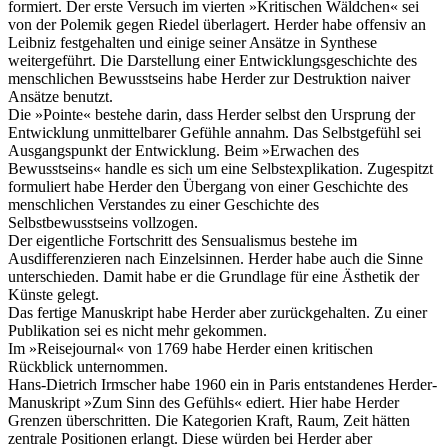
formiert. Der erste Versuch im vierten »Kritischen Wäldchen« sei
von der Polemik gegen Riedel überlagert. Herder habe offensiv an
Leibniz festgehalten und einige seiner Ansätze in Synthese
weitergeführt. Die Darstellung einer Entwicklungsgeschichte des
menschlichen Bewusstseins habe Herder zur Destruktion naiver
Ansätze benutzt.
Die »Pointe« bestehe darin, dass Herder selbst den Ursprung der
Entwicklung unmittelbarer Gefühle annahm. Das Selbstgefühl sei
Ausgangspunkt der Entwicklung. Beim »Erwachen des
Bewusstseins« handle es sich um eine Selbstexplikation. Zugespitzt
formuliert habe Herder den Übergang von einer Geschichte des
menschlichen Verstandes zu einer Geschichte des
Selbstbewusstseins vollzogen.
Der eigentliche Fortschritt des Sensualismus bestehe im
Ausdifferenzieren nach Einzelsinnen. Herder habe auch die Sinne
unterschieden. Damit habe er die Grundlage für eine Ästhetik der
Künste gelegt.
Das fertige Manuskript habe Herder aber zurückgehalten. Zu einer
Publikation sei es nicht mehr gekommen.
Im »Reisejournal« von 1769 habe Herder einen kritischen
Rückblick unternommen.
Hans-Dietrich Irmscher habe 1960 ein in Paris entstandenes Herder-
Manuskript »Zum Sinn des Gefühls« ediert. Hier habe Herder
Grenzen überschritten. Die Kategorien Kraft, Raum, Zeit hätten
zentrale Positionen erlangt. Diese würden bei Herder aber