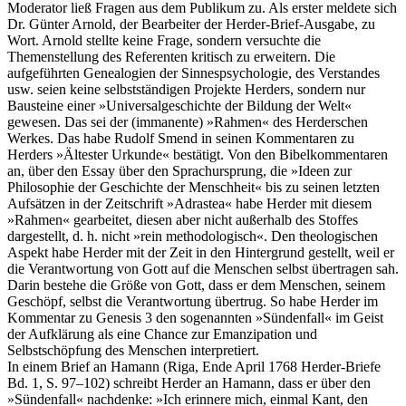
Moderator ließ Fragen aus dem Publikum zu. Als erster meldete sich
Dr. Günter Arnold, der Bearbeiter der Herder-Brief-Ausgabe, zu
Wort. Arnold stellte keine Frage, sondern versuchte die
Themenstellung des Referenten kritisch zu erweitern. Die
aufgeführten Genealogien der Sinnespsychologie, des Verstandes
usw. seien keine selbstständigen Projekte Herders, sondern nur
Bausteine einer »Universalgeschichte der Bildung der Welt«
gewesen. Das sei der (immanente) »Rahmen« des Herderschen
Werkes. Das habe Rudolf Smend in seinen Kommentaren zu
Herders »Ältester Urkunde« bestätigt. Von den Bibelkommentaren
an, über den Essay über den Sprachursprung, die »Ideen zur
Philosophie der Geschichte der Menschheit« bis zu seinen letzten
Aufsätzen in der Zeitschrift »Adrastea« habe Herder mit diesem
»Rahmen« gearbeitet, diesen aber nicht außerhalb des Stoffes
dargestellt, d. h. nicht »rein methodologisch«. Den theologischen
Aspekt habe Herder mit der Zeit in den Hintergrund gestellt, weil er
die Verantwortung von Gott auf die Menschen selbst übertragen sah.
Darin bestehe die Größe von Gott, dass er dem Menschen, seinem
Geschöpf, selbst die Verantwortung übertrug. So habe Herder im
Kommentar zu Genesis 3 den sogenannten »Sündenfall« im Geist
der Aufklärung als eine Chance zur Emanzipation und
Selbstschöpfung des Menschen interpretiert.
In einem Brief an Hamann (Riga, Ende April 1768 Herder-Briefe
Bd. 1, S. 97–102) schreibt Herder an Hamann, dass er über den
»Sündenfall« nachdenke: »Ich erinnere mich, einmal Kant, den