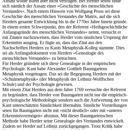
Ansatz wollte Barth aber nicht verfolgen. Bei Herder selbst finde
sich nämlich der Ansatz einer »Geschichte des menschlichen
Verstandes«. Nach einem Hinweis von Wolfgang Pross sei diese
Geschichte des menschlichen Verstandes die Matrix, auf die sich
Herders gesamte Entwicklung bis in die 1770er Jahre hinein gründe.
In einem ersten Schwerpunkt, den der Referent »Heilsgeschichtliche
Anfangsgründe des menschlichen Verstandes« nennt, versucht er
mit Zitaten nachzuweisen, dass Herder vom sinnlichen Ursprung der
Erkenntnis ausging. Er fügte an, dass das Zitat aus den
Nachschriften Herders zu Kants Metaphysik-Kolleg stammte. Dies
sei als Anfangsdokument von Herders »Genealogie des
menschlichen Verstandes« zu betrachten.
Für Herder gründete sich diese Genealogie in der empirischen
Psychologie. Kant habe Alexander Gottlieb Baumgartens
Metaphysik vorgetragen. Das sei die Begegnung Herders mit der
»Schulmetaphysik« (der Metaphysik der Leibniz-Wolffschen
Schule) und der Psychologie gewesen.
Mit einem Zitat Herders aus dem Jahre 1769 versuchte der Referent
zu begründen, dass Herder von Baumgarten nicht nur die empirisch-
psychologische Methodologie sondern auch die Aufwertung der von
Kant unterschätzten Sinnlichkeit übernahm. Sinnliche Vorstellungen
seien für Baumgarten nicht mit »nicht deutlich« oder mit »unteres
Erkenntnisvermögen« abzutun. Mit dieser Baumgartenschen
Methode habe Herder seine Genealogie des Verstandes entwickelt.
Zudem sei Herder auf Leibniz zurückgegangen. Trotz Kritik habe