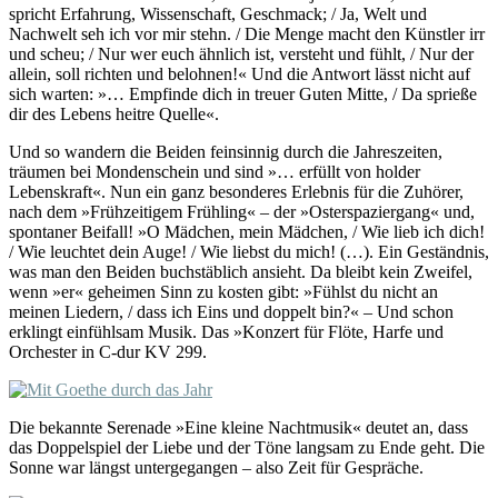
spricht Erfahrung, Wissenschaft, Geschmack; / Ja, Welt und
Nachwelt seh ich vor mir stehn. / Die Menge macht den Künstler irr
und scheu; / Nur wer euch ähnlich ist, versteht und fühlt, / Nur der
allein, soll richten und belohnen!« Und die Antwort lässt nicht auf
sich warten: »… Empfinde dich in treuer Guten Mitte, / Da sprieße
dir des Lebens heitre Quelle«.
Und so wandern die Beiden feinsinnig durch die Jahreszeiten,
träumen bei Mondenschein und sind »… erfüllt von holder
Lebenskraft«. Nun ein ganz besonderes Erlebnis für die Zuhörer,
nach dem »Frühzeitigem Frühling« – der »Osterspaziergang« und,
spontaner Beifall! »O Mädchen, mein Mädchen, / Wie lieb ich dich!
/ Wie leuchtet dein Auge! / Wie liebst du mich! (…). Ein Geständnis,
was man den Beiden buchstäblich ansieht. Da bleibt kein Zweifel,
wenn »er« geheimen Sinn zu kosten gibt: »Fühlst du nicht an
meinen Liedern, / dass ich Eins und doppelt bin?« – Und schon
erklingt einfühlsam Musik. Das »Konzert für Flöte, Harfe und
Orchester in C-dur KV 299.
Die bekannte Serenade »Eine kleine Nachtmusik« deutet an, dass
das Doppelspiel der Liebe und der Töne langsam zu Ende geht. Die
Sonne war längst untergegangen – also Zeit für Gespräche.