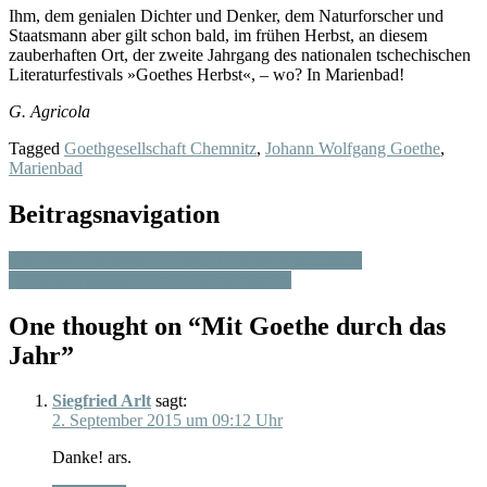
Ihm, dem genialen Dichter und Denker, dem Naturforscher und
Staatsmann aber gilt schon bald, im frühen Herbst, an diesem
zauberhaften Ort, der zweite Jahrgang des nationalen tschechischen
Literaturfestivals »Goethes Herbst«, – wo? In Marienbad!
G. Agricola
Tagged
Goethgesellschaft Chemnitz
,
Johann Wolfgang Goethe
,
Marienbad
Beitragsnavigation
Zum 300. Geburtstag Christian Fürchtegott Gellerts
Aktuelle Diskussion im Industriemuseum
One thought on “
Mit Goethe durch das
Jahr
”
Siegfried Arlt
sagt:
2. September 2015 um 09:12 Uhr
Danke! ars.