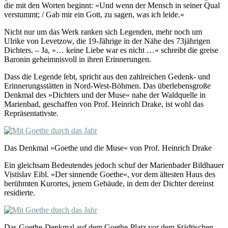
die mit den Worten beginnt: »Und wenn der Mensch in seiner Qual
verstummt; / Gab mir ein Gott, zu sagen, was ich leide.«
Nicht nur um das Werk ranken sich Legenden, mehr noch um
Ulrike von Levetzow, die 19-Jährige in der Nähe des 73jährigen
Dichters. – Ja, »… keine Liebe war es nicht …« schreibt die greise
Baronin geheimnisvoll in ihren Erinnerungen.
Dass die Legende lebt, spricht aus den zahlreichen Gedenk- und
Erinnerungsstätten in Nord-West-Böhmen. Das überlebensgroße
Denkmal des »Dichters und der Muse« nahe der Waldquelle in
Marienbad, geschaffen von Prof. Heinrich Drake, ist wohl das
Repräsentativste.
Das Denkmal »Goethe und die Muse« von Prof. Heinrich Drake
Ein gleichsam Bedeutendes jedoch schuf der Marienbader Bildhauer
Vistislav Eibl. »Der sinnende Goethe«, vor dem ältesten Haus des
berühmten Kurortes, jenem Gebäude, in dem der Dichter dereinst
residierte.
Das Goethe-Denkmal auf dem Goethe-Platz vor dem Städtischen