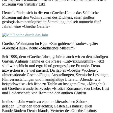
Museum von Vistislav Eibl
Heute befindet sich in diesem »Goethe-Haus« das Städtische
Museum mit den Wohnräumen des Dichters, einer großen
geologisch-mineralogischen Sammlung und seit nunmehr fünf
Jahren, eine »Goethe-Galerie«.
Goethes Wohnraum im Haus »Zur goldenen Traube«, später
»Goethe-Haus«, heute »Städtisches Museum«
Seit 1999, dem »Goethe-Jahr«, gehören auch wir zu den ständigen
Gästen. Anfangs nannte es die Presse »Entwicklungshilfe«, jetzt
sind wir schlicht und ergreifend gerngesehene Freunde. Denn
inzwischen ist ja viel passiert. Da gab es »Goethe-Wochen«,
»Internationale Goethe-Tage«, Ausstellungen, Szenische Lesungen,
Filmveranstaltungen und mannigfaltige Literatur-Abende, wie
beispielsweise »Ich liebe zu Tafeln an lustigem Ort«, »Mir geht´s
mit Goethen wunderbar«, oder »Erotica Romana«, von Liebe. Lust
und Leidenschaft, von Rom und den antiken Göttern.
In diesem Jahr wurde zu einem »Literarischen Salon«
geladen. Unter den über achtzig Gästen aus nahezu allen
Bundesländern Deutschlands, Vertreter des Goethe-Instituts