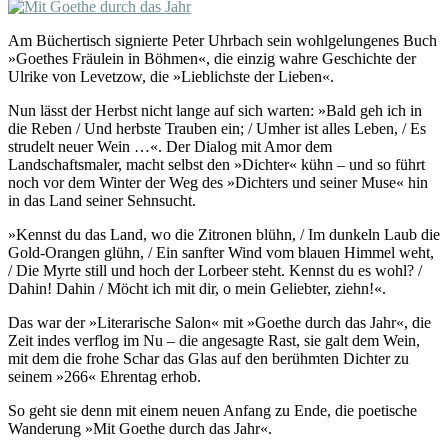
Am Büchertisch signierte Peter Uhrbach sein wohlgelungenes Buch
»Goethes Fräulein in Böhmen«, die einzig wahre Geschichte der
Ulrike von Levetzow, die »Lieblichste der Lieben«.
Nun lässt der Herbst nicht lange auf sich warten: »Bald geh ich in
die Reben / Und herbste Trauben ein; / Umher ist alles Leben, / Es
strudelt neuer Wein …«. Der Dialog mit Amor dem
Landschaftsmaler, macht selbst den »Dichter« kühn – und so führt
noch vor dem Winter der Weg des »Dichters und seiner Muse« hin
in das Land seiner Sehnsucht.
»Kennst du das Land, wo die Zitronen blühn, / Im dunkeln Laub die
Gold-Orangen glühn, / Ein sanfter Wind vom blauen Himmel weht,
/ Die Myrte still und hoch der Lorbeer steht. Kennst du es wohl? /
Dahin! Dahin / Möcht ich mit dir, o mein Geliebter, ziehn!«.
Das war der »Literarische Salon« mit »Goethe durch das Jahr«, die
Zeit indes verflog im Nu – die angesagte Rast, sie galt dem Wein,
mit dem die frohe Schar das Glas auf den berühmten Dichter zu
seinem »266« Ehrentag erhob.
So geht sie denn mit einem neuen Anfang zu Ende, die poetische
Wanderung »Mit Goethe durch das Jahr«.