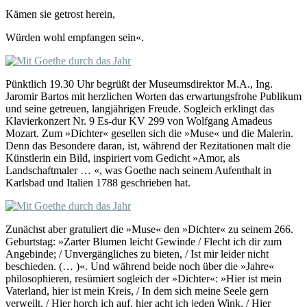
Kämen sie getrost herein,
Würden wohl empfangen sein«.
Pünktlich 19.30 Uhr begrüßt der Museumsdirektor M.A., Ing.
Jaromir Bartos mit herzlichen Worten das erwartungsfrohe Publikum
und seine getreuen, langjährigen Freude. Sogleich erklingt das
Klavierkonzert Nr. 9 Es-dur KV 299 von Wolfgang Amadeus
Mozart. Zum »Dichter« gesellen sich die »Muse« und die Malerin.
Denn das Besondere daran, ist, während der Rezitationen malt die
Künstlerin ein Bild, inspiriert vom Gedicht »Amor, als
Landschaftmaler … «, was Goethe nach seinem Aufenthalt in
Karlsbad und Italien 1788 geschrieben hat.
Zunächst aber gratuliert die »Muse« den »Dichter« zu seinem 266.
Geburtstag: »Zarter Blumen leicht Gewinde / Flecht ich dir zum
Angebinde; / Unvergängliches zu bieten, / Ist mir leider nicht
beschieden. (… )«. Und während beide noch über die »Jahre«
philosophieren, resümiert sogleich der »Dichter«: »Hier ist mein
Vaterland, hier ist mein Kreis, / In dem sich meine Seele gern
verweilt. / Hier horch ich auf, hier acht ich jeden Wink, / Hier