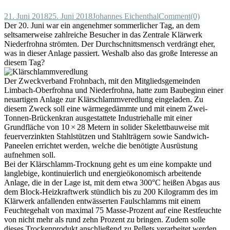
21. Juni 2018
25. Juni 2018
Johannes Eichenthal
Comment(0)
Der 20. Juni war ein angenehmer sommerlicher Tag, an dem
seltsamerweise zahlreiche Besucher in das Zentrale Klärwerk
Niederfrohna strömten. Der Durchschnittsmensch verdrängt eher,
was in dieser Anlage passiert. Weshalb also das große Interesse an
diesem Tag?
Der Zweckverband Frohnbach, mit den Mitgliedsgemeinden
Limbach-Oberfrohna und Niederfrohna, hatte zum Baubeginn einer
neuartigen Anlage zur Klärschlammveredlung eingeladen. Zu
diesem Zweck soll eine wärmegedämmte und mit einem Zwei-
Tonnen-Brückenkran ausgestattete Industriehalle mit einer
Grundfläche von 10 × 28 Metern in solider Skelettbauweise mit
feuerverzinkten Stahlstützen und Stahlträgern sowie Sandwich-
Paneelen errichtet werden, welche die benötigte Ausrüstung
aufnehmen soll.
Bei der Klärschlamm-Trocknung geht es um eine kompakte und
langlebige, kontinuierlich und energieökonomisch arbeitende
Anlage, die in der Lage ist, mit dem etwa 300°C heißen Abgas aus
dem Block-Heizkraftwerk stündlich bis zu 200 Kilogramm des im
Klärwerk anfallenden entwässerten Faulschlamms mit einem
Feuchtegehalt von maximal 75 Masse-Prozent auf eine Restfeuchte
von nicht mehr als rund zehn Prozent zu bringen. Zudem solle
dieses Trockenprodukt anschließend zu Pellets verarbeitet werden.