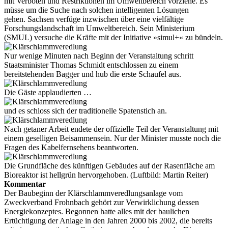
mit Verboten und Restriktionen im Umweltbereich vorziehe. Es
müsse um die Suche nach solchen intelligenten Lösungen
gehen. Sachsen verfüge inzwischen über eine vielfältige
Forschungslandschaft im Umweltbereich. Sein Ministerium
(SMUL) versuche die Kräfte mit der Initiative »simul+« zu bündeln.
Nur wenige Minuten nach Beginn der Veranstaltung schritt
Staatsminister Thomas Schmidt entschlossen zu einem
bereitstehenden Bagger und hub die erste Schaufel aus.
Die Gäste applaudierten …
und es schloss sich der traditionelle Spatenstich an.
Nach getaner Arbeit endete der offizielle Teil der Veranstaltung mit
einem geselligen Beisammensein. Nur der Minister musste noch die
Fragen des Kabelfernsehens beantworten.
Die Grundfläche des künftigen Gebäudes auf der Rasenfläche am
Bioreaktor ist hellgrün hervorgehoben. (Luftbild: Martin Reiter)
Kommentar
Der Baubeginn der Klärschlammveredlungsanlage vom
Zweckverband Frohnbach gehört zur Verwirklichung dessen
Energiekonzeptes. Begonnen hatte alles mit der baulichen
Ertüchtigung der Anlage in den Jahren 2000 bis 2002, die bereits