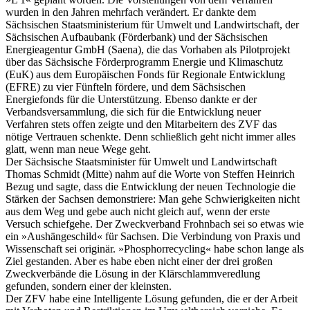
wurden in den Jahren mehrfach verändert. Er dankte dem
Sächsischen Staatsministerium für Umwelt und Landwirtschaft, der
Sächsischen Aufbaubank (Förderbank) und der Sächsischen
Energieagentur GmbH (Saena), die das Vorhaben als Pilotprojekt
über das Sächsische Förderprogramm Energie und Klimaschutz
(EuK) aus dem Europäischen Fonds für Regionale Entwicklung
(EFRE) zu vier Fünfteln fördere, und dem Sächsischen
Energiefonds für die Unterstützung. Ebenso dankte er der
Verbandsversammlung, die sich für die Entwicklung neuer
Verfahren stets offen zeigte und den Mitarbeitern des ZVF das
nötige Vertrauen schenkte. Denn schließlich geht nicht immer alles
glatt, wenn man neue Wege geht.
Der Sächsische Staatsminister für Umwelt und Landwirtschaft
Thomas Schmidt (Mitte) nahm auf die Worte von Steffen Heinrich
Bezug und sagte, dass die Entwicklung der neuen Technologie die
Stärken der Sachsen demonstriere: Man gehe Schwierigkeiten nicht
aus dem Weg und gebe auch nicht gleich auf, wenn der erste
Versuch schiefgehe. Der Zweckverband Frohnbach sei so etwas wie
ein »Aushängeschild« für Sachsen. Die Verbindung von Praxis und
Wissenschaft sei originär. »Phosphorrecycling« habe schon lange als
Ziel gestanden. Aber es habe eben nicht einer der drei großen
Zweckverbände die Lösung in der Klärschlammveredlung
gefunden, sondern einer der kleinsten.
Der ZFV habe eine Intelligente Lösung gefunden, die er der Arbeit