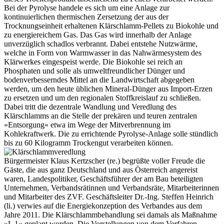
Bei der Pyrolyse handele es sich um eine Anlage zur
kontinuierlichen thermischen Zersetzung der aus der
Trocknungseinheit erhaltenen Klärschlamm-Pellets zu Biokohle und
zu energiereichem Gas. Das Gas wird innerhalb der Anlage
unverzüglich schadlos verbrannt. Dabei entstehe Nutzwärme,
welche in Form von Warmwasser in das Nahwärmesystem des
Klärwerkes eingespeist werde. Die Biokohle sei reich an
Phosphaten und solle als umweltfreundlicher Dünger und
bodenverbesserndes Mittel an die Landwirtschaft abgegeben
werden, um den heute üblichen Mineral-Dünger aus Import-Erzen
zu ersetzen und um den regionalen Stoffkreislauf zu schließen.
Dabei tritt die dezentrale Wandlung und Veredlung des
Klärschlamms an die Stelle der prekären und teuren zentralen
»Entsorgung« etwa im Wege der Mitverbrennung im
Kohlekraftwerk. Die zu errichtende Pyrolyse-Anlage solle stündlich
bis zu 60 Kilogramm Trockengut verarbeiten können.
Bürgermeister Klaus Kertzscher (re.) begrüßte voller Freude die
Gäste, die aus ganz Deutschland und aus Österreich angereist
waren, Landespolitiker, Geschäftsführer der am Bau beteiligten
Unternehmen, Verbandsrätinnen und Verbandsräte, Mitarbeiterinnen
und Mitarbeiter des ZVF. Geschäftsleiter Dr.-Ing. Steffen Heinrich
(li.) verwies auf die Energiekonzeption des Verbandes aus dem
Jahre 2011. Die Klärschlammbehandlung sei damals als Maßnahme
»L 1« geplant worden. Die Vorstellungen von dem Verfahren