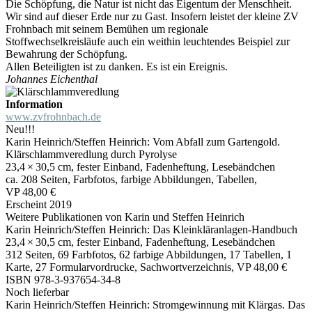
Die Schöpfung, die Natur ist nicht das Eigentum der Menschheit.
Wir sind auf dieser Erde nur zu Gast. Insofern leistet der kleine ZV
Frohnbach mit seinem Bemühen um regionale
Stoffwechselkreisläufe auch ein weithin leuchtendes Beispiel zur
Bewahrung der Schöpfung.
Allen Beteiligten ist zu danken. Es ist ein Ereignis.
Johannes Eichenthal
Information
www.zvfrohnbach.de
Neu!!!
Karin Heinrich/Steffen Heinrich: Vom Abfall zum Gartengold.
Klärschlammveredlung durch Pyrolyse
23,4 × 30,5 cm, fester Einband, Fadenheftung, Lesebändchen
ca. 208 Seiten, Farbfotos, farbige Abbildungen, Tabellen,
VP 48,00 €
Erscheint 2019
Weitere Publikationen von Karin und Steffen Heinrich
Karin Heinrich/Steffen Heinrich: Das Kleinkläranlagen-Handbuch
23,4 × 30,5 cm, fester Einband, Fadenheftung, Lesebändchen
312 Seiten, 69 Farbfotos, 62 farbige Abbildungen, 17 Tabellen, 1
Karte, 27 Formularvordrucke, Sachwortverzeichnis, VP 48,00 €
ISBN 978-3-937654-34-8
Noch lieferbar
Karin Heinrich/Steffen Heinrich: Stromgewinnung mit Klärgas. Das