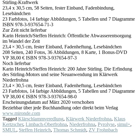
Stirling-Kraftwerk
23,4 x 30,5 cm, 58 Seiten, fester Einband, Fadenbindung,
Lesebändchen
23 Farbfotos, 14 farbige Abbildungen, 5 Tabellen und 7 Diagramme
ISBN 978-3-937654-71-3
Zur Zeit nicht lieferbar
Karin Heinrich/Steffen Heinrich: Öffentliche Abwasserentsorgung
im Wandel der Zeit
23,4 × 30,5 cm, fester Einband, Fadenheftung, Lesebändchen
208 Seiten, 240 Fotos, 36 Abbildungen, 8 Karte, 1 Bonus-DVD
VP 38,00 € ISBN 978-3-937654-97-3
Noch lieferbar
Karin Heinrich/Steffen Heinrich: 200 Jahre Stirling. Die Erfindung
des Stirling-Motors und seine Neuanwendung im Klärwerk
Niederfrohna
23,4 × 30,5 cm, fester Einband, Fadenheftung, Lesebändchen
23 Farbfotos, 14 farbige Abbildungen, 5 Tabellen und 7 Diagramme
VP 38,00 € ISBN 978-3-937654-98-0
Erscheinungsdatum auf März 2020 verschoben
Beziehbar über jede Buchhandlung oder direkt beim Verlag
www.mironde.com
Tagged
Klärschlammveredlung
,
Klärwerk Niederfrohna
,
Klaus
Kertzscher
,
Limbach-Oberfrohna
,
Niederfrohna
,
Pyrolyse
,
simul+
,
SMUL
,
Steffen Heinrich
,
Thomas Schmidt
,
ZV Frohnbach