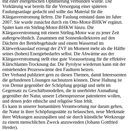
mit einer energetischen Optimierung verbunden wurde. Die
Vorklärung war bereits für die Versorgung einer späteren
Faulungsanlage gedacht und sollte das Material für die
Klärgasverstromung liefern. Die Faulung entstand dann im Jahre
2007. Sie wurde zunächst durch ein Otto-Motor-BHKW ergänzt.
Später kam ein Stirling-Motor-BHKW hinzu. Die
Klärgasverstromung mit einem Stirling-Motor war zu jener Zeit
außergewöhnlich. Zusammen mit Sonnenkollektoren auf den
Dächern der Betriebsgebäude und einem Wasserrad im
Klärwerksauslauf erzeugt der ZVF im Moment mehr als die Hälfte
seines (hohen) Energiebedarfes selbst. Die Abwärme aus der
Klärgasverstromung stellt eine gute Voraussetzung für die effektive
Klärschlamm-Trocknung dar. Die Pyrolyse wiederum kann mit der
entstehenden Prozesswärme den Faulturm heizen.
Der Verband publiziert gern zu diesen Themen, damit Interessenten
die gefundenen Lösungen nachnutzen können. Diese Haltung ist
von Demut gegenüber der Schöpfung geprägt und steht im
Gegensatz zu Geschäftsmodellen, die in unerhörter Anmaßung
gegenüber der Natur, unsere Lebensprozesse patentieren wollen,
und denen jeder ethische und religiöse Sinn fehlt.
Es kann in unserer humanitären Verantwortung nur darum gehen,
die Natur in ihrer Schöpfungsstätte zu belauschen, neue Merkmale
ihrer Wirkungen auszuspähen und sie durch künstliche Werkzeuge
zu einem menschlichen Zweck anzuwenden (Johann Gottfried
Herder).