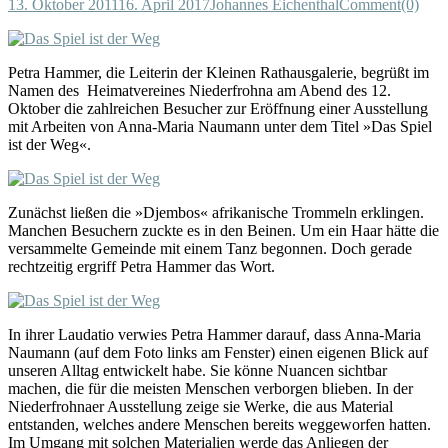
13. Oktober 2011
16. April 2017
Johannes Eichenthal
Comment(0)
Petra Hammer, die Leiterin der Kleinen Rathausgalerie, begrüßt im
Namen des Heimatvereines Niederfrohna am Abend des 12.
Oktober die zahlreichen Besucher zur Eröffnung einer Ausstellung
mit Arbeiten von Anna-Maria Naumann unter dem Titel »Das Spiel
ist der Weg«.
Zunächst ließen die »Djembos« afrikanische Trommeln erklingen.
Manchen Besuchern zuckte es in den Beinen. Um ein Haar hätte die
versammelte Gemeinde mit einem Tanz begonnen. Doch gerade
rechtzeitig ergriff Petra Hammer das Wort.
In ihrer Laudatio verwies Petra Hammer darauf, dass Anna-Maria
Naumann (auf dem Foto links am Fenster) einen eigenen Blick auf
unseren Alltag entwickelt habe. Sie könne Nuancen sichtbar
machen, die für die meisten Menschen verborgen blieben. In der
Niederfrohnaer Ausstellung zeige sie Werke, die aus Material
entstanden, welches andere Menschen bereits weggeworfen hatten.
Im Umgang mit solchen Materialien werde das Anliegen der