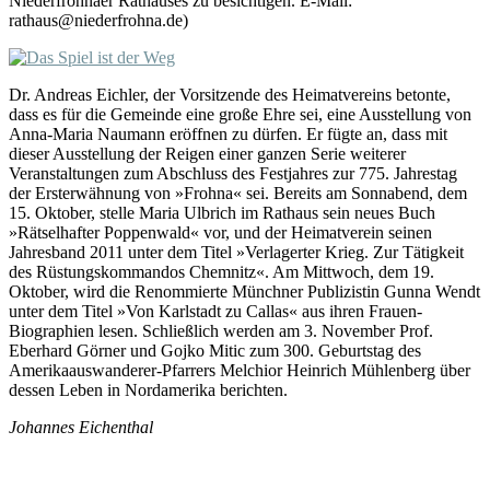
Niederfrohnaer Rathauses zu besichtigen. E-Mail:
rathaus@niederfrohna.de)
Dr. Andreas Eichler, der Vorsitzende des Heimatvereins betonte,
dass es für die Gemeinde eine große Ehre sei, eine Ausstellung von
Anna-Maria Naumann eröffnen zu dürfen. Er fügte an, dass mit
dieser Ausstellung der Reigen einer ganzen Serie weiterer
Veranstaltungen zum Abschluss des Festjahres zur 775. Jahrestag
der Ersterwähnung von »Frohna« sei. Bereits am Sonnabend, dem
15. Oktober, stelle Maria Ulbrich im Rathaus sein neues Buch
»Rätselhafter Poppenwald« vor, und der Heimatverein seinen
Jahresband 2011 unter dem Titel »Verlagerter Krieg. Zur Tätigkeit
des Rüstungskommandos Chemnitz«. Am Mittwoch, dem 19.
Oktober, wird die Renommierte Münchner Publizistin Gunna Wendt
unter dem Titel »Von Karlstadt zu Callas« aus ihren Frauen-
Biographien lesen. Schließlich werden am 3. November Prof.
Eberhard Görner und Gojko Mitic zum 300. Geburtstag des
Amerikaauswanderer-Pfarrers Melchior Heinrich Mühlenberg über
dessen Leben in Nordamerika berichten.
Johannes Eichenthal