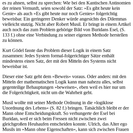
es zu ahnen, selbst zu sprechen: Wie bei den Kantischen Antinomien
der reinen Vernunft, seien sowohl der Satz: »Es gibt heute kein
Genie« als auch »Es gibt heute nur noch Genies« folgerichtig
beweisbar. Ein geringerer Denker würde angesichts des Dilemmas
vielleicht stutzig. Nicht aber Robert Musil. Er bringt in einem Artikel
auch noch das zum Problem gehörige Bild von Buridans Esel, (S.
133 f.) ohne eine Verbindung zu seiner eigenen Methode herstellen
zu können.
Kurt Gödel fasste das Problem dieser Logik in einem Satz
zusammen: Jedes System formal-folgerichtiger Sätze enthält
mindestens einen Satz, der mit den Mitteln des Systems nicht
beweisbar ist.
Dieser eine Satz geht dem »Beweis« voraus. Oder anders: mit den
Mitteln der mathematischen Logik kann man nahezu alles, selbst
gegenteilige Behauptungen »beweisen«, eben weil es hier nur um
die Folgerichtigkeit, nicht um die Wahrheit geht.
Musil wollte mit seiner Methode Ordnung in die »logiklose
Unordnung des Lebens« (S. 82 f.) bringen. Tatsächlich bleibt er der
Mann ohne Entscheidungskraft. So verhungerte der Esel bei
Buridan, weil er sich beim Fressen nicht zwischen zwei
gleichgroßen Heuhaufen entscheiden konnte. Ulrich, das Alter ego
Musils im »Mann ohne Eigenschaften«, kann sich zwischen Frauen