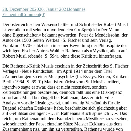
28. Dezember 2020
26. Januar 2021
Johannes
Eichenthal
Comment(0)
Der österreichischen Wissenschaftler und Schriftsteller Robert Musil
ist vor allem mit seinem unvollendeten Großprojekt »Der Mann
ohne Eigenschaften« bekannt geworden. Peter de Mendelssohn, der
Autor des 1500-Seiten-Werkes »S. Fischer und sein Verlag.
Frankfurt 1970« stützt sich in seiner Bewertung der Philosophie des
wichtigen Fischer Autors Walther Rathenau als »Mystik«, allein auf
Robert Musil (ebenda, S. 594), ohne diese Kritik zu hinterfragen.
Die Rathenau-Kritik Musils erschien in der Zeitschrift des S. Fischer
Verlages »Neue Rundschau« im April 1914 unter dem Titel
»Anmerkungen zu einer Metapsychik« (In: Essays, Reden, Kritiken.
Berlin 1984, S. 89 ff.) Man ist zunächst vom Stil Musils irritiert,
irgendwo sagte er zwar, dass er nicht rezensiere, sondern
Zeiterscheinungen beschreibe, dennoch fällt uns eine Diskrepanz
sofort auf: Musil bemängelt bei Rathenau, dass er nicht »die
Analyse« vor die Ideale gesetzt, und »wenig Verständnis für die
Tugend scharfen Denkens« habe, beschränkte sich gleichzeitig aber
auf Gefühlsäußerungen: »… in Rathenaus Buch spüre ich …«. Das
reicht, um Rathenau mit dem Brandzeichen »Mystiker« zu versehen,
wie seinerzeit der Papst einzelne Sätze Meister Eckharts aus dem
Zusammenhang riss, um ihn zu verurteilten. Rathenau wurde von