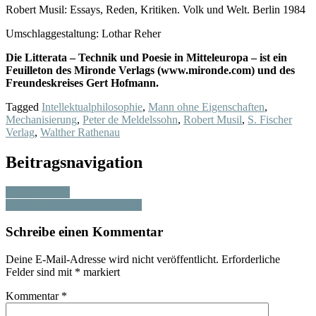
Robert Musil: Essays, Reden, Kritiken. Volk und Welt. Berlin 1984
Umschlaggestaltung: Lothar Reher
Die Litterata – Technik und Poesie in Mitteleuropa – ist ein
Feuilleton des Mironde Verlags (www.mironde.com) und des
Freundeskreises Gert Hofmann.
Tagged
Intellektualphilosophie
,
Mann ohne Eigenschaften
,
Mechanisierung
,
Peter de Meldelssohn
,
Robert Musil
,
S. Fischer
Verlag
,
Walther Rathenau
Beitragsnavigation
GRAUZONE
GERT HOFMANN ZUM 90.
Schreibe einen Kommentar
Deine E-Mail-Adresse wird nicht veröffentlicht.
Erforderliche
Felder sind mit
*
markiert
Kommentar
*