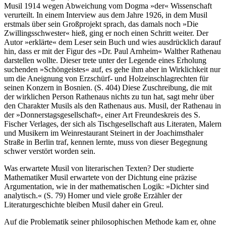
Musil 1914 wegen Abweichung vom Dogma »der« Wissenschaft
verurteilt. In einem Interview aus dem Jahre 1926, in dem Musil
erstmals über sein Großprojekt sprach, das damals noch »Die
Zwillingsschwester« hieß, ging er noch einen Schritt weiter. Der
Autor »erklärte« dem Leser sein Buch und wies ausdrücklich darauf
hin, dass er mit der Figur des »Dr. Paul Arnheim« Walther Rathenau
darstellen wollte. Dieser trete unter der Legende eines Erholung
suchenden »Schöngeistes« auf, es gehe ihm aber in Wirklichkeit nur
um die Aneignung von Erzschürf- und Holzeinschlagrechten für
seinen Konzern in Bosnien. (S. 404) Diese Zuschreibung, die mit
der wirklichen Person Rathenaus nichts zu tun hat, sagt mehr über
den Charakter Musils als den Rathenaus aus. Musil, der Rathenau in
der »Donnerstagsgesellschaft«, einer Art Freundeskreis des S.
Fischer Verlages, der sich als Tischgesellschaft aus Literaten, Malern
und Musikern im Weinrestaurant Steinert in der Joachimsthaler
Straße in Berlin traf, kennen lernte, muss von dieser Begegnung
schwer verstört worden sein.
Was erwartete Musil von literarischen Texten? Der studierte
Mathematiker Musil erwartete von der Dichtung eine präzise
Argumentation, wie in der mathematischen Logik: »Dichter sind
analytisch.« (S. 79) Homer und viele große Erzähler der
Literaturgeschichte bleiben Musil daher ein Greul.
Auf die Problematik seiner philosophischen Methode kam er, ohne