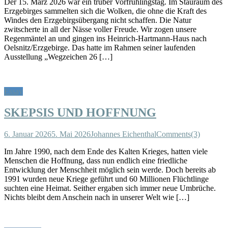
Der 15. März 2026 war ein trüber Vorfrühlingstag. Im Stauraum des
Erzgebirges sammelten sich die Wolken, die ohne die Kraft des
Windes den Erzgebirgsübergang nicht schaffen. Die Natur
zwitscherte in all der Nässe voller Freude. Wir zogen unsere
Regenmäntel an und gingen ins Heinrich-Hartmann-Haus nach
Oelsnitz/Erzgebirge. Das hatte im Rahmen seiner laufenden
Ausstellung „Wegzeichen 26 […]
Essay
SKEPSIS UND HOFFNUNG
6. Januar 2026
5. Mai 2026
Johannes Eichenthal
Comments(3)
Im Jahre 1990, nach dem Ende des Kalten Krieges, hatten viele
Menschen die Hoffnung, dass nun endlich eine friedliche
Entwicklung der Menschheit möglich sein werde. Doch bereits ab
1991 wurden neue Kriege geführt und 60 Millionen Flüchtlinge
suchten eine Heimat. Seither ergaben sich immer neue Umbrüche.
Nichts bleibt dem Anschein nach in unserer Welt wie […]