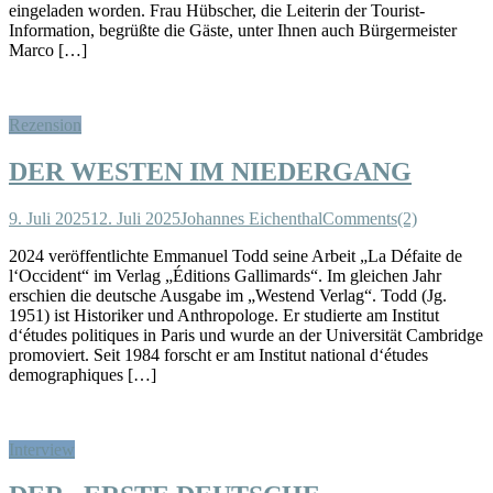
eingeladen worden. Frau Hübscher, die Leiterin der Tourist-
Information, begrüßte die Gäste, unter Ihnen auch Bürgermeister
Marco […]
Rezension
DER WESTEN IM NIEDERGANG
9. Juli 2025
12. Juli 2025
Johannes Eichenthal
Comments(2)
2024 veröffentlichte Emmanuel Todd seine Arbeit „La Défaite de
l‘Occident“ im Verlag „Éditions Gallimards“. Im gleichen Jahr
erschien die deutsche Ausgabe im „Westend Verlag“. Todd (Jg.
1951) ist Historiker und Anthro­pologe. Er studierte am Institut
d‘études politiques in Paris und wurde an der Universität Cambridge
promoviert. Seit 1984 forscht er am Institut national d‘études
demographiques […]
Interview