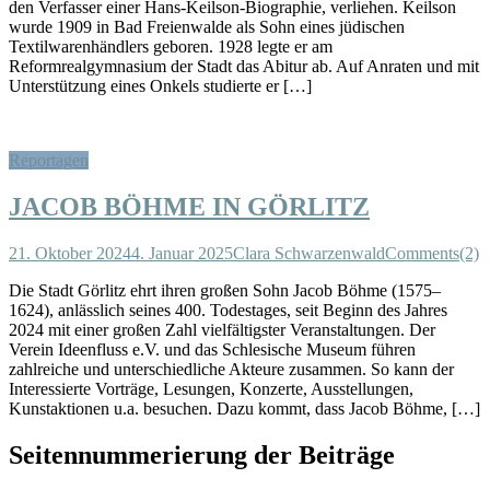
den Verfasser einer Hans-Keilson-Biographie, verliehen. Keilson
wurde 1909 in Bad Freienwalde als Sohn eines jüdischen
Textilwarenhändlers geboren. 1928 legte er am
Reformrealgymnasium der Stadt das Abitur ab. Auf Anraten und mit
Unterstützung eines Onkels studierte er […]
Reportagen
JACOB BÖHME IN GÖRLITZ
21. Oktober 2024
4. Januar 2025
Clara Schwarzenwald
Comments(2)
Die Stadt Görlitz ehrt ihren großen Sohn Jacob Böhme (1575–
1624), anlässlich seines 400. Todestages, seit Beginn des Jahres
2024 mit einer großen Zahl vielfältigster Veranstaltungen. Der
Verein Ideenfluss e.V. und das Schlesische Museum führen
zahlreiche und unterschiedliche Akteure zusammen. So kann der
Interessierte Vorträge, Lesungen, Konzerte, Ausstellungen,
Kunstaktionen u.a. besuchen. Dazu kommt, dass Jacob Böhme, […]
Seitennummerierung der Beiträge