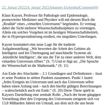
22. Januar 2022
24. Januar 2022
Johannes Eichenthal
Comment(0)
Klaus Kayser, Professor für Pathologie und Epidemologie,
promovierter Mediziner und Physiker will mit diesem Buch die
„Realität“ eines „virtuellen Universums“ begründen. Er vermag
dabei die Sicht mehrere Wissenschaftsdisziplinen zu vereinigen.
Allein ein solches Vorgehen ist im heutigen Wissenschaftsbetrieb,
der in Hyperspezialisierung erodiert, ein singuläres Unterfangen.
Kayser konstatiert eine neue Lage für die tradierte
Aufgabenstellung: „Wir bewerten die Arbeit des Gehirns als
Intelligenz und bei Übertragung auf maschinelle Systeme als
‚künstliche Intelligenz‘, die uns die Tür zu einer anderen Welt, dem
virtuellen Universum öffnet.“ (S. 7) Und er fügt an: „Die Sprache
der Wissenschaft ist die Mathematik.“ (S. 11)
Am Ende des Abschnitte – 2.1 Grundlagen und Definitionen – fasst
er seine Position in sieben Punkten zusammen. Punkt 1 lautet:
„Jedes Ereignis im Universum und auch das Universum selbst
haben einen Anfang und – nach den hierfür gültigen Berechnungen
– wahrscheinlich auch ein Ende.“ (S. 20) Diese These spielt in
Kaysers Darstellung eine zentrale Rolle: „Nach der heute gängigen
Vorstellung über den Ursprung des Universums ereignete sich vor
13,8 Milliarden Jahren ein Urknall, aus dem sich die uns heute