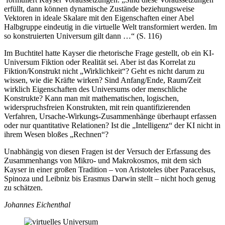
erfüllt, dann können dynamische Zustände beziehungsweise
Vektoren in ideale Skalare mit den Eigenschaften einer Abel
Halbgruppe eindeutig in die virtuelle Welt transformiert werden. Im
so konstruierten Universum gilt dann …“ (S. 116)
Im Buchtitel hatte Kayser die rhetorische Frage gestellt, ob ein KI-
Universum Fiktion oder Realität sei. Aber ist das Korrelat zu
Fiktion/Konstrukt nicht „Wirklichkeit“? Geht es nicht darum zu
wissen, wie die Kräfte wirken? Sind Anfang/Ende, Raum/Zeit
wirklich Eigenschaften des Universums oder menschliche
Konstrukte? Kann man mit mathematischen, logischen,
widerspruchsfreien Konstrukten, mit rein quantifizierenden
Verfahren, Ursache-Wirkungs-Zusammenhänge überhaupt erfassen
oder nur quantitative Relationen? Ist die „Intelligenz“ der KI nicht in
ihrem Wesen bloßes „Rechnen“?
Unabhängig von diesen Fragen ist der Versuch der Erfassung des
Zusammenhangs von Mikro- und Makrokosmos, mit dem sich
Kayser in einer großen Tradition – von Aristoteles über Paracelsus,
Spinoza und Leibniz bis Erasmus Darwin stellt – nicht hoch genug
zu schätzen.
Johannes Eichenthal