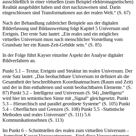
ausschließlich in einer virtuellen (zum Beispiel elektromagnetischen)
Realität ausgebildet haben und dort nachzuweisen sind. Darin
eingeschlossen sind Transformationen aus der realen Welt.“ (S. 67)
Nach der Behandlung zahlreicher Beispiele aus der digitalen
Bilderfassung und Bildauswertung folgt Kapitel 5 Universum und
Ereignis. Der erste Satz lautet: „Ein reales und ein mögliches
virtuelles Universum muss nach menschlicher Vorstellung vom
Grundsatz her ein Raum-Zeit-Gebilde sein.“ (S. 85)
In der Folge führt Kayser einzelne Aspekt der Analyse digitaler
Bildverfahren an.
Punkt 5.1 – Textur, Ereignis und Struktur im realen Universum. Der
erste Satz lautet: „Das beobachtbare Universum ist definiert als die
Gesamtheit der beschreibbaren Koordinatenachsen (Raum und Zeit)
und der in ihm enthaltenen und somit beobachtbaren Elemente.“ (S.
87) Punkt 5.2 – Intelligenz und Universum (S. 94) „Intelligenz“
wird hier im semiotischen Sinne mit „Signal“ gleichgesetzt. Punkt
5.3 – Hierarchisch und parallel geordnete Systeme“ (S. 105) Punkt
5.4 – Oberflächen und Grenzen (S. 108) Punkt 5.5 –Statistische
Methoden und reales Universum“ (S. 111) 5.6
Kommunikationsebnen (S. 113)
Im Punkt 6 – Schnittstellen des realen zum virtuellen Universum –
formuliert Kayser Voraussetzungen: „Sind diese Voraussetzungen