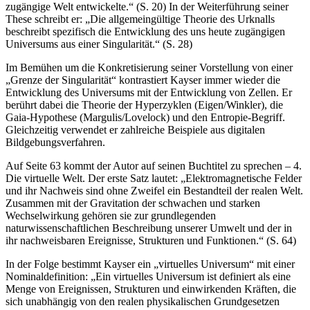
zugängige Welt entwickelte.“ (S. 20) In der Weiterführung seiner
These schreibt er: „Die allgemeingültige Theorie des Urknalls
beschreibt spezifisch die Entwicklung des uns heute zugängigen
Universums aus einer Singularität.“ (S. 28)
Im Bemühen um die Konkretisierung seiner Vorstellung von einer
„Grenze der Singularität“ kontrastiert Kayser immer wieder die
Entwicklung des Universums mit der Entwicklung von Zellen. Er
berührt dabei die Theorie der Hyperzyklen (Eigen/Winkler), die
Gaia-Hypothese (Margulis/Lovelock) und den Entropie-Begriff.
Gleichzeitig verwendet er zahlreiche Beispiele aus digitalen
Bildgebungsverfahren.
Auf Seite 63 kommt der Autor auf seinen Buchtitel zu sprechen – 4.
Die virtuelle Welt. Der erste Satz lautet: „Elektromagnetische Felder
und ihr Nachweis sind ohne Zweifel ein Bestandteil der realen Welt.
Zusammen mit der Gravitation der schwachen und starken
Wechselwirkung gehören sie zur grundlegenden
naturwissenschaftlichen Beschreibung unserer Umwelt und der in
ihr nachweisbaren Ereignisse, Strukturen und Funktionen.“ (S. 64)
In der Folge bestimmt Kayser ein „virtuelles Universum“ mit einer
Nominaldefinition: „Ein virtuelles Universum ist definiert als eine
Menge von Ereignissen, Strukturen und einwirkenden Kräften, die
sich unabhängig von den realen physikalischen Grundgesetzen