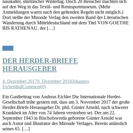
nasskalter, stürmischer Wintertag. Doch 20 Besucher machten sich
auf den Weg in das Textil- und Rennsportmuseum. (Mehr
Anmeldungen waren nach den geltenden Regeln nicht möglich.)
Dort stellte der Mironde Verlag den zweiten Band der Literarischen
Wanderung durch Mitteldeutschland mit dem Titel VON GOETHE
BIS RATHENAU, der […]
Essay
DER HERDER-BRIEFE
HERAUSGEBER
4. Dezember 2017
9. Dezember 2018
Johannes
Eichenthal
Comment(0)
Ein Gastbeitrag von Andreas Eichler Die Internationale Herder-
Gesellschaft teilte gestern mit, dass am 3. November 2017 der große
Herder-Briefe-Herausgeber Dr. phil. Günter Arnold, nach schwerer
Krankheit im Alter von 74 Jahren verstorben sei. Der am 22.
September 1943 in Bischofswerda geborene Günter Arnold war
auch Autor und Illustrator des Mironde Verlages. Bereits anlässlich
seines 65. […]