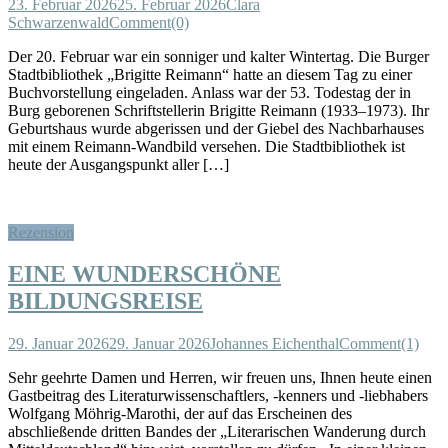
23. Februar 2026
25. Februar 2026
Clara
Schwarzenwald
Comment(0)
Der 20. Februar war ein sonniger und kalter Wintertag. Die Burger
Stadtbibliothek „Brigitte Reimann“ hatte an diesem Tag zu einer
Buchvorstellung eingeladen. Anlass war der 53. Todestag der in
Burg geborenen Schriftstellerin Brigitte Reimann (1933–1973). Ihr
Geburtshaus wurde abgerissen und der Giebel des Nachbarhauses
mit einem Reimann-Wandbild versehen. Die Stadtbibliothek ist
heute der Ausgangspunkt aller […]
Rezension
EINE WUNDERSCHÖNE
BILDUNGSREISE
29. Januar 2026
29. Januar 2026
Johannes Eichenthal
Comment(1)
Sehr geehrte Damen und Herren, wir freuen uns, Ihnen heute einen
Gastbeitrag des Literaturwissenschaftlers, -kenners und -liebhabers
Wolfgang Möhrig-Marothi, der auf das Erscheinen des
abschließende dritten Bandes der „Literarischen Wanderung durch