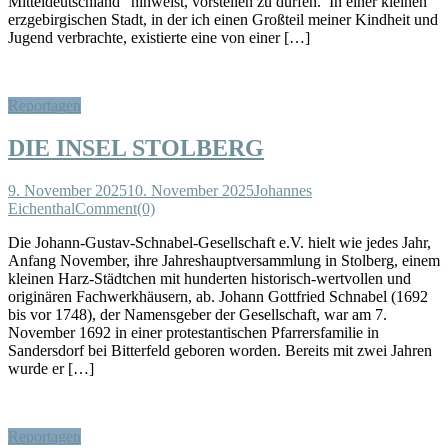
Mitteldeutschland“ hinweist, vorstellen zu dürfen. In einer kleinen
erzgebirgischen Stadt, in der ich einen Großteil meiner Kindheit und
Jugend verbrachte, existierte eine von einer […]
Reportagen
DIE INSEL STOLBERG
9. November 2025
10. November 2025
Johannes
Eichenthal
Comment(0)
Die Johann-Gustav-Schnabel-Gesellschaft e.V. hielt wie jedes Jahr,
Anfang November, ihre Jahreshauptversammlung in Stolberg, einem
kleinen Harz-Städtchen mit hunderten historisch-wertvollen und
originären Fachwerkhäusern, ab. Johann Gottfried Schnabel (1692
bis vor 1748), der Namensgeber der Gesellschaft, war am 7.
November 1692 in einer protestantischen Pfarrersfamilie in
Sandersdorf bei Bitterfeld geboren worden. Bereits mit zwei Jahren
wurde er […]
Reportagen