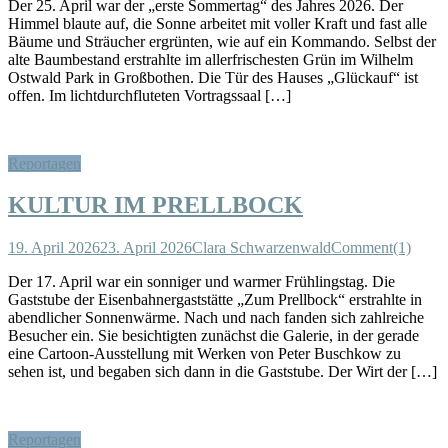
Der 25. April war der „erste Sommertag“ des Jahres 2026. Der
Himmel blaute auf, die Sonne arbeitet mit voller Kraft und fast alle
Bäume und Sträucher ergrünten, wie auf ein Kommando. Selbst der
alte Baumbestand erstrahlte im allerfrischesten Grün im Wilhelm
Ostwald Park in Großbothen. Die Tür des Hauses „Glückauf“ ist
offen. Im lichtdurchfluteten Vortragssaal […]
Reportagen
KULTUR IM PRELLBOCK
19. April 2026
23. April 2026
Clara Schwarzenwald
Comment(1)
Der 17. April war ein sonniger und warmer Frühlingstag. Die
Gaststube der Eisenbahnergaststätte „Zum Prellbock“ erstrahlte in
abendlicher Sonnenwärme. Nach und nach fanden sich zahlreiche
Besucher ein. Sie besichtigten zunächst die Galerie, in der gerade
eine Cartoon-Ausstellung mit Werken von Peter Buschkow zu
sehen ist, und begaben sich dann in die Gaststube. Der Wirt der […]
Reportagen