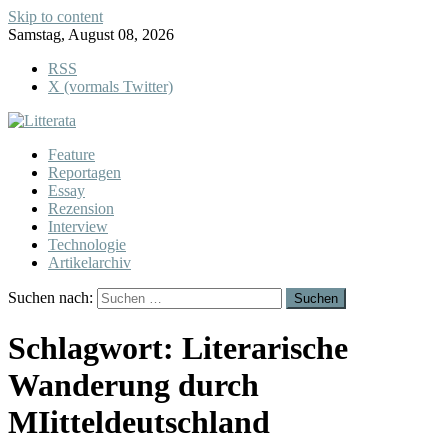
Skip to content
Samstag, August 08, 2026
RSS
X (vormals Twitter)
Feature
Reportagen
Essay
Rezension
Interview
Technologie
Artikelarchiv
Suchen nach:
Schlagwort:
Literarische
Wanderung durch
MIitteldeutschland