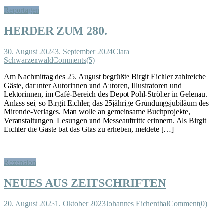
Reportagen
HERDER ZUM 280.
30. August 2024
3. September 2024
Clara
Schwarzenwald
Comments(5)
Am Nachmittag des 25. August begrüßte Birgit Eichler zahlreiche
Gäste, darunter Autorinnen und Autoren, Illustratoren und
Lektorinnen, im Café-Bereich des Depot Pohl-Ströher in Gelenau.
Anlass sei, so Birgit Eichler, das 25jährige Gründungsjubiläum des
Mironde-Verlages. Man wolle an gemeinsame Buchprojekte,
Veranstaltungen, Lesungen und Messeauftritte erinnern. Als Birgit
Eichler die Gäste bat das Glas zu erheben, meldete […]
Rezension
NEUES AUS ZEITSCHRIFTEN
20. August 2023
1. Oktober 2023
Johannes Eichenthal
Comment(0)