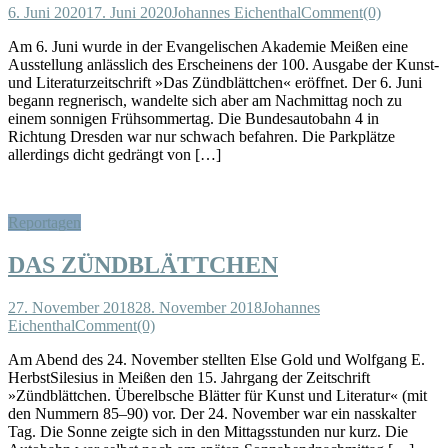
6. Juni 2020
17. Juni 2020
Johannes Eichenthal
Comment(0)
Am 6. Juni wurde in der Evangelischen Akademie Meißen eine
Ausstellung anlässlich des Erscheinens der 100. Ausgabe der Kunst-
und Literaturzeitschrift »Das Zündblättchen« eröffnet. Der 6. Juni
begann regnerisch, wandelte sich aber am Nachmittag noch zu
einem sonnigen Frühsommertag. Die Bundesautobahn 4 in
Richtung Dresden war nur schwach befahren. Die Parkplätze
allerdings dicht gedrängt von […]
Reportagen
DAS ZÜNDBLÄTTCHEN
27. November 2018
28. November 2018
Johannes
Eichenthal
Comment(0)
Am Abend des 24. November stellten Else Gold und Wolfgang E.
HerbstSilesius in Meißen den 15. Jahrgang der Zeitschrift
»Zündblättchen. Überelbsche Blätter für Kunst und Literatur« (mit
den Nummern 85–90) vor. Der 24. November war ein nasskalter
Tag. Die Sonne zeigte sich in den Mittagsstunden nur kurz. Die