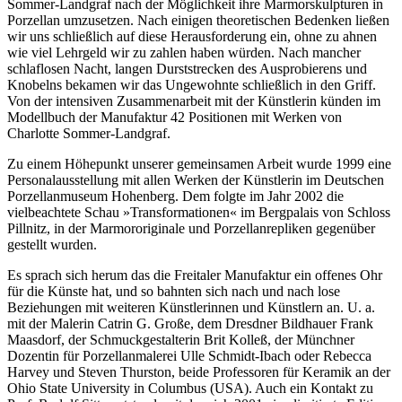
Sommer-Landgraf nach der Möglichkeit ihre Marmorskulpturen in
Porzellan umzusetzen. Nach einigen theoretischen Bedenken ließen
wir uns schließlich auf diese Herausforderung ein, ohne zu ahnen
wie viel Lehrgeld wir zu zahlen haben würden. Nach mancher
schlaflosen Nacht, langen Durststrecken des Ausprobierens und
Knobelns bekamen wir das Ungewohnte schließlich in den Griff.
Von der intensiven Zusammenarbeit mit der Künstlerin künden im
Modellbuch der Manufaktur 42 Positionen mit Werken von
Charlotte Sommer-Landgraf.
Zu einem Höhepunkt unserer gemeinsamen Arbeit wurde 1999 eine
Personalausstellung mit allen Werken der Künstlerin im Deutschen
Porzellanmuseum Hohenberg. Dem folgte im Jahr 2002 die
vielbeachtete Schau »Transformationen« im Bergpalais von Schloss
Pillnitz, in der Marmororiginale und Porzellanrepliken gegenüber
gestellt wurden.
Es sprach sich herum das die Freitaler Manufaktur ein offenes Ohr
für die Künste hat, und so bahnten sich nach und nach lose
Beziehungen mit weiteren Künstlerinnen und Künstlern an. U. a.
mit der Malerin Catrin G. Große, dem Dresdner Bildhauer Frank
Maasdorf, der Schmuckgestalterin Brit Kolleß, der Münchner
Dozentin für Porzellanmalerei Ulle Schmidt-Ibach oder Rebecca
Harvey und Steven Thurston, beide Professoren für Keramik an der
Ohio State University in Columbus (USA). Auch ein Kontakt zu