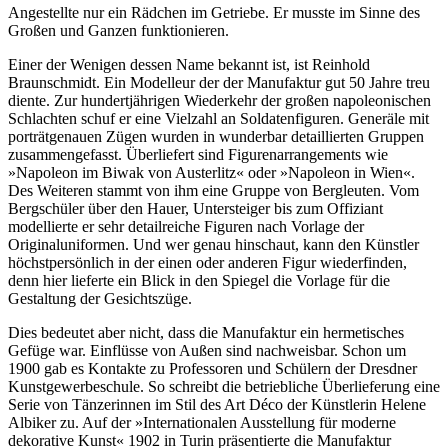
Angestellte nur ein Rädchen im Getriebe. Er musste im Sinne des
Großen und Ganzen funktionieren.
Einer der Wenigen dessen Name bekannt ist, ist Reinhold
Braunschmidt. Ein Modelleur der der Manufaktur gut 50 Jahre treu
diente. Zur hundertjährigen Wiederkehr der großen napoleonischen
Schlachten schuf er eine Vielzahl an Soldatenfiguren. Generäle mit
porträtgenauen Zügen wurden in wunderbar detaillierten Gruppen
zusammengefasst. Überliefert sind Figurenarrangements wie
»Napoleon im Biwak von Austerlitz« oder »Napoleon in Wien«.
Des Weiteren stammt von ihm eine Gruppe von Bergleuten. Vom
Bergschüler über den Hauer, Untersteiger bis zum Offiziant
modellierte er sehr detailreiche Figuren nach Vorlage der
Originaluniformen. Und wer genau hinschaut, kann den Künstler
höchstpersönlich in der einen oder anderen Figur wiederfinden,
denn hier lieferte ein Blick in den Spiegel die Vorlage für die
Gestaltung der Gesichtszüge.
Dies bedeutet aber nicht, dass die Manufaktur ein hermetisches
Gefüge war. Einflüsse von Außen sind nachweisbar. Schon um
1900 gab es Kontakte zu Professoren und Schülern der Dresdner
Kunstgewerbeschule. So schreibt die betriebliche Überlieferung eine
Serie von Tänzerinnen im Stil des Art Déco der Künstlerin Helene
Albiker zu. Auf der »Internationalen Ausstellung für moderne
dekorative Kunst« 1902 in Turin präsentierte die Manufaktur