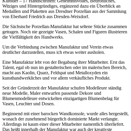
Künstler – 17 Handschriften: Geheimnisvolles, Bedrohliches,
Witziges und Hintergründiges, ergänzend dazu ein Überblick an
Medaillen und Plaketten aus Dresdner Porzellan aus der Sammlung
von Eberhard Friedrich aus Dresden-Weixdorf.
Die Sächsische Porzellan-Manufaktur hat seltene Stücke zusammen
getragen. Noch nie gezeigte Vasen, Schalen und Figuren illustrieren
die Vielfältigkeit des Handwerks.
Um die Verbindung zwischen Manufaktur und Verein etwas
deutlicher darzustellen, muss ich etwas weiter ausholen.
Eine Manufaktur lebt von der Begabung ihrer Mitarbeiter. Erst das
Talent, egal ob nun im gestalterischen oder im malerischen Bereich,
macht aus Kaolin, Quarz, Feldspat und Metalloxyden ein
kunsthandwerkliches und vor allem verkäufliches Produkt.
Seit der Gründerzeit der Manufaktur schufen Modelleure ständig
neue Modelle, Maler entwarfen passende Dekore und
Blumenmodelleure entwickelten einzigartigen Blumenbelag für
Vasen, Leuchter und Dosen.
Beginnend mit einer barocken Wandkonsole, wurde alles hergestellt,
wonach der zunehmend bürgerlich dominierte Markt verlangte.
Allerdings ist kaum einer dieser Mitarbeiter namentlich überliefert.
Das heißt innerhalb der Manufaktur war auch der kreativste