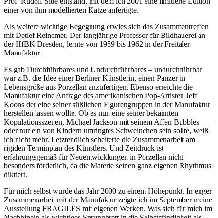
Prof. Rudolf Sitte entstand, mit dem ich 2001 eine limitierte Edition
einer von ihm modellierten Katze anfertigte.
Als weitere wichtige Begegnung erwies sich das Zusammentreffen
mit Detlef Reinemer. Der langjährige Professor für Bildhauerei an
der HfBK Dresden, lernte von 1959 bis 1962 in der Freitaler
Manufaktur.
Es gab Durchführbares und Undurchführbares – undurchführbar
war z.B. die Idee einer Berliner Künstlerin, einen Panzer in
Lebensgröße aus Porzellan anzufertigen. Ebenso erreichte die
Manufaktur eine Anfrage des amerikanischen Pop-Artisten Jeff
Koons der eine seiner süßlichen Figurengruppen in der Manufaktur
herstellen lassen wollte. Ob es nun eine seiner bekannten
Kopulationsszenen, Michael Jackson mit seinem Affen Bubbles
oder nur ein von Kindern umringtes Schweinchen sein sollte, weiß
ich nicht mehr. Letztendlich scheiterte die Zusammenarbeit am
rigiden Terminplan des Künstlers. Und Zeitdruck ist
erfahrungsgemäß für Neuentwicklungen in Porzellan nicht
besonders förderlich, da die Materie seinen ganz eigenen Rhythmus
diktiert.
Für mich selbst wurde das Jahr 2000 zu einem Höhepunkt. In enger
Zusammenarbeit mit der Manufaktur zeigte ich im September meine
Ausstellung FRAGILES mit eigenen Werken. Was sich für mich im
Nachhinein als wichtiges Sprungbrett in die Selbstständigkeit als