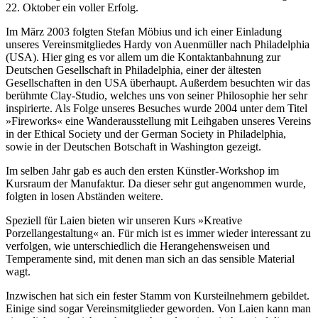
22. Oktober ein voller Erfolg.
Im März 2003 folgten Stefan Möbius und ich einer Einladung
unseres Vereinsmitgliedes Hardy von Auenmüller nach Philadelphia
(USA). Hier ging es vor allem um die Kontaktanbahnung zur
Deutschen Gesellschaft in Philadelphia, einer der ältesten
Gesellschaften in den USA überhaupt. Außerdem besuchten wir das
berühmte Clay-Studio, welches uns von seiner Philosophie her sehr
inspirierte. Als Folge unseres Besuches wurde 2004 unter dem Titel
»Fireworks« eine Wanderausstellung mit Leihgaben unseres Vereins
in der Ethical Society und der German Society in Philadelphia,
sowie in der Deutschen Botschaft in Washington gezeigt.
Im selben Jahr gab es auch den ersten Künstler-Workshop im
Kursraum der Manufaktur. Da dieser sehr gut angenommen wurde,
folgten in losen Abständen weitere.
Speziell für Laien bieten wir unseren Kurs »Kreative
Porzellangestaltung« an. Für mich ist es immer wieder interessant zu
verfolgen, wie unterschiedlich die Herangehensweisen und
Temperamente sind, mit denen man sich an das sensible Material
wagt.
Inzwischen hat sich ein fester Stamm von Kursteilnehmern gebildet.
Einige sind sogar Vereinsmitglieder geworden. Von Laien kann man