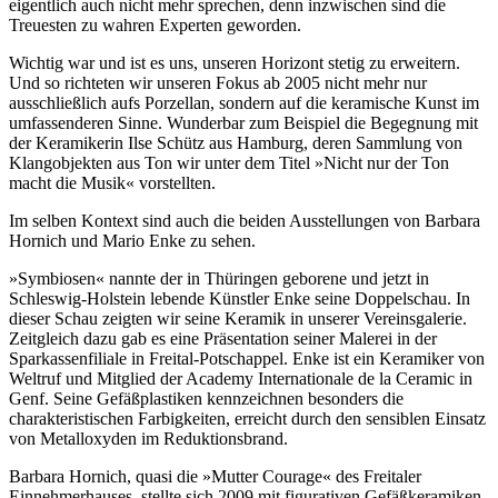
eigentlich auch nicht mehr sprechen, denn inzwischen sind die
Treuesten zu wahren Experten geworden.
Wichtig war und ist es uns, unseren Horizont stetig zu erweitern.
Und so richteten wir unseren Fokus ab 2005 nicht mehr nur
ausschließlich aufs Porzellan, sondern auf die keramische Kunst im
umfassenderen Sinne. Wunderbar zum Beispiel die Begegnung mit
der Keramikerin Ilse Schütz aus Hamburg, deren Sammlung von
Klangobjekten aus Ton wir unter dem Titel »Nicht nur der Ton
macht die Musik« vorstellten.
Im selben Kontext sind auch die beiden Ausstellungen von Barbara
Hornich und Mario Enke zu sehen.
»Symbiosen« nannte der in Thüringen geborene und jetzt in
Schleswig-Holstein lebende Künstler Enke seine Doppelschau. In
dieser Schau zeigten wir seine Keramik in unserer Vereinsgalerie.
Zeitgleich dazu gab es eine Präsentation seiner Malerei in der
Sparkassenfiliale in Freital-Potschappel. Enke ist ein Keramiker von
Weltruf und Mitglied der Academy Internationale de la Ceramic in
Genf. Seine Gefäßplastiken kennzeichnen besonders die
charakteristischen Farbigkeiten, erreicht durch den sensiblen Einsatz
von Metalloxyden im Reduktionsbrand.
Barbara Hornich, quasi die »Mutter Courage« des Freitaler
Einnehmerhauses, stellte sich 2009 mit figurativen Gefäßkeramiken