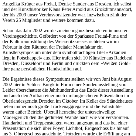
Angelika Krüger aus Freital, Denise Sander aus Dresden, ich selbst
und der Kunsthistoriker Klaus-Peter Arnold aus Großdittmannsdorf,
der bis 2009 unser Vereinsvorsitzender war. Inzwischen zählt der
Verein 25 Mitglieder und weitere kommen dazu.
Schon das Jahr 2002 wurde zu einem ganz besonderen in unserer
Vereinsgeschichte. Gefördert von der Sparkasse Freital-Pirna und
der Kulturraumstiftung des Weisseritzkreises richteten wir im
Februar in den Räumen der Freitaler Manufaktur ein
Künstlersymposium unter dem symbolträchtigen Titel »Arkadien
liegt in Potschappel« aus. Hier trafen sich 10 Künstler aus Radebeul,
Dresden, Düsseldorf und Berlin und drückten dem »Weißen Gold«
ihre ganz persönlichen Handschriften auf.
Die Ergebnisse dieses Symposiums stellten wir von Juni bis August
2002 hier in Schloss Burgk in Form einer Sonderausstellung vor.
Leider überschattete die Jahrhundertflut das Ende dieser Ausstellung
und auch den Aufbau einer noch umfangreicheren Präsentation im
Oberlandesgericht Dresden im Oktober. Im Keller des Ständehauses
liefen immer noch große Trockenaggregate und die Fahrstühle
waren außer Betrieb. Überall herrschte der unterschwellige
Modergeruch den die gefluteten Wände nach wie vor verströmten.
Handarbeit und Treppensteigen waren angesagt und das bei einer
Präsentation die sich über Foyer, Lichthof, Erdgeschoss bis hinauf
ins 3. Obergeschoss ausdehnte. Trotzdem wurde die Eröffnung am