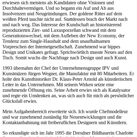
erwiesen sich meistens als Kandidaten ohne Visionen und
Durchhaltevermögen. Und so begann ein Auf und Ab aus
Insolvenzen und Neugründungen. Der goldene Ritter auf dem
weißen Pferd tauchte nicht auf. Stattdessen brach der Markt nach
und nach weg. Das Interesse der Kundschaft an historisierend
reproduzierten Zier- und Luxusporzellan schwand mit dem
Generationswechsel, mit dem Aufleben der New Economy, der
Tendenz zum Single-Haushalt und dem unaufhaltsamen
Vorpreschen der Internetgesellschaft. Zunehmend war hippes
Design und Unikates gefragt. Sprichwörtlich musste Neues auf den
Tisch. Somit wuchs die Nachfrage nach Design und auch Kunst.
1993 übernahm der Chef der Unternehmensgruppe IPV und
Kunstmäzen Jürgen Wegner, die Manufaktur mit 80 Mitarbeitern. Er
holte den Kunsthistoriker Dr. Klaus-Peter Arnold als künstlerischen
Leiter in das Unternehmen. Mit seinem Wirken setzte eine
zunehmende Öffnung ein. Seine Arbeit erwies sich als Katalysator
und regte ein Umdenken an, was sich auch für mich als persönlicher
Glücksfall erwies.
Mein Aufgabenbereich erweiterte sich. Ich wurde Chefmodelleur
und war zunehmend zuständig für Neuentwicklungen und die
Kontaktanbahnung mit freiberuflichen Designern und Künstlern.
So erkundigte sich im Jahr 1995 die Dresdner Bildhauerin Charlotte