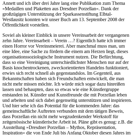
Annett und ich über drei Jahre lang eine Publikation zum Thema
»Medaillen und Plaketten aus Dresdner Porzellan«. Dank der
großzügigen Unterstützung der Sparkassenstiftung Elbtal-
Westlausitz konnten wir unser Buch am 13. September 2008 der
Öffentlichkeit vorstellen.
Soviel als kleiner Einblick in unsere Vereinsarbeit der vergangenen
zehn Jahre. Vereinsarbeit – Verein …? Eigentlich hatte ich immer
einen Horror vor Vereinsmeierei. Aber manchmal muss man, um
eine Idee, eine Sache zu fördern die einem am Herzen liegt, dieses
organisationssoziologische Instrument nutzen. Die Befürchtung,
dass so eine Vereinigung unterschiedlichster Menschen nur auf der
Basis knochentrockenen, zweckorientierten Handelns funktioniert,
erwies sich recht schnell als gegenstandslos. Im Gegenteil, aus
Bekanntschaften haben sich Freundschaften entwickelt, die man
nicht mehr missen möchte. Ich würde mich sogar dazu hinreißen
lassen und behaupten, dass so etwas wie eine Künstlergruppe
entstanden ist. Künstler und Kunstfreunde die mit Porzellan leben
und arbeiten und sich dabei gegenseitig unterstützen und inspirieren.
Und hier sehe ich das Potential für die kommenden Jahre: das
gemeinschaftliche Auftreten verbunden mit dem tätigen Beweis,
dass Porzellan ein nicht mehr wegzudenkender Werkstoff für
zeitgenössische künstlerische Arbeit ist. Pläne gibt es genug: z.B. die
Ausstellung »Dresdner Porzellan – Mythos, Repräsentation,
Inspiration« die von Ende Juli bis Anfang Oktober diesen Jahres im