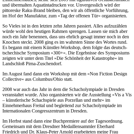
und übermalten Aquatintadrucken vor. Unvergesslich wird der
pittoreske Raku-Brand bleiben, den wir als öffentliche Vorführung,
im Hof der Manufaktur, zum »Tag der offenen Tür« organisierten.
So Vieles ist in den letzten zehn Jahren passiert. Alles aufzuzählen
würde wohl den heutigen Rahmen sprengen. Lassen sie mich aber
noch ein Jahr benennen, dass uns ehrlich gesagt immer noch in den
Knochen steckt. 2008 ging es im wahrsten Sinne des Wortes rund.
Es begann mit einem Künstler-Workshop, dem folgte das deutsch-
tschechische Symposium »300+«. Die Ergebnisse des Symposiums
zeigten wir unter dem Titel »Die Schönheit der Katastrophe« im
Landschloß Pirna-Zuschendorf.
Im August fand dann ein Workshop mit dem »Non Fiction Design
Collective« aus Columbus/Ohio statt.
2008 war auch das Jahr in dem die Schacholympiade in Dresden
veranstaltet wurde. Also organisierten wir die Ausstellung »Vis a Vis
– künstlerische Schachspiele aus Porzellan und mehr« im
Einnehmerhaus Freital und begleitend zur Schacholympiade im
Internationalen Congresszentrum in Dresden.
Im Herbst stand dann eine Buchpremiere auf der Tagesordnung.
Gemeinsam mit dem Dresdner Medaillensammler Eberhard
Friedrich und Dr. Klaus-Peter Arnold erarbeiteten meine Frau