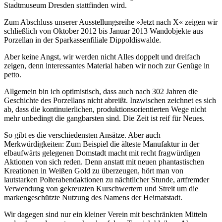
Stadtmuseum Dresden stattfinden wird.
Zum Abschluss unserer Ausstellungsreihe »Jetzt nach X« zeigen wir
schließlich von Oktober 2012 bis Januar 2013 Wandobjekte aus
Porzellan in der Sparkassenfiliale Dippoldiswalde.
Aber keine Angst, wir werden nicht Alles doppelt und dreifach
zeigen, denn interessantes Material haben wir noch zur Genüge in
petto.
Allgemein bin ich optimistisch, dass auch nach 302 Jahren die
Geschichte des Porzellans nicht abreißt. Inzwischen zeichnet es sich
ab, dass die kontinuierlichen, produktionsorientierten Wege nicht
mehr unbedingt die gangbarsten sind. Die Zeit ist reif für Neues.
So gibt es die verschiedensten Ansätze. Aber auch
Merkwürdigkeiten: Zum Beispiel die älteste Manufaktur in der
elbaufwärts gelegenen Domstadt macht mit recht fragwürdigen
Aktionen von sich reden. Denn anstatt mit neuen phantastischen
Kreationen in Weißen Gold zu überzeugen, hört man von
lautstarken Polterabendaktionen zu nächtlicher Stunde, artfremder
Verwendung von gekreuzten Kurschwertern und Streit um die
markengeschützte Nutzung des Namens der Heimatstadt.
Wir dagegen sind nur ein kleiner Verein mit beschränkten Mitteln