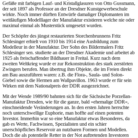
Gefäße mit farbigen Lauf- und Kristallglasuren von Otto Gussmann,
der seit 1897 als Professor an der Dresdner Kunstgewerbeschule
wirkte. Noch immer dürften Entwürfe damaliger Diplomanten im
weitläufigen Modelllager der Manufaktur existieren welche nie oder
maximal einmal als Musterstück umgesetzt wurden.
Der Schöpfer des jüngst restaurierten Storchenbrunnens Fritz
Schlesinger erhielt von 1910 bis 1914 eine Ausbildung zum
Modelleur in der Manufaktur. Der Sohn des Bildermalers Fritz
Schlesinger sen. studierte an der Dresdner Akademie und arbeitet ab
1925 als freischaffender Bildhauer in Freital. Kurz nach dem
zweiten Weltkrieg wurde er zur Rekonstruktion des stark zerstörten
Zwingers berufen. Man übertrug ihm Objekte, die im Freien direkt
am Bau auszuführen waren: z.B. die Flora-, Saula- und Solon-
Giebel sowie die Hermen am Wallpavillon. 1963 wurde er für sein
Wirken mit dem Nationalpreis der DDR ausgezeichnet.
Mit der Wende 1989/90 bahnten sich für die Sächsische Porzellan-
Manufaktur Dresden, wie für die ganze, bald »ehemalige DDR«,
einschneidende Veränderungen an. In den ersten Jahren herrschte
noch unterschwellige Euphorie, man hoffte auf einen potenten
Investor. Immerhin war so eine Manufaktur etwas Besonderes, da
gab es Werte, Fachwissen, Spezialisten und ein schier
unerschöpfliches Reservoir an nutzbaren Formen und Modellen.
Doch die als potentielle Retter in der Not auftretenden Investoren