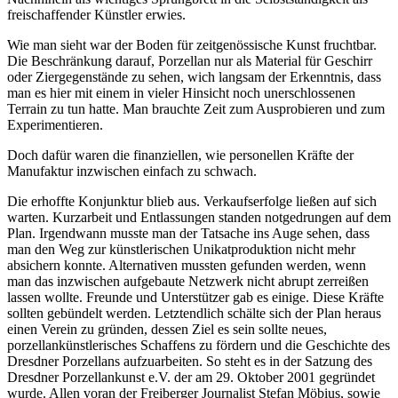
freischaffender Künstler erwies.
Wie man sieht war der Boden für zeitgenössische Kunst fruchtbar.
Die Beschränkung darauf, Porzellan nur als Material für Geschirr
oder Ziergegenstände zu sehen, wich langsam der Erkenntnis, dass
man es hier mit einem in vieler Hinsicht noch unerschlossenen
Terrain zu tun hatte. Man brauchte Zeit zum Ausprobieren und zum
Experimentieren.
Doch dafür waren die finanziellen, wie personellen Kräfte der
Manufaktur inzwischen einfach zu schwach.
Die erhoffte Konjunktur blieb aus. Verkaufserfolge ließen auf sich
warten. Kurzarbeit und Entlassungen standen notgedrungen auf dem
Plan. Irgendwann musste man der Tatsache ins Auge sehen, dass
man den Weg zur künstlerischen Unikatproduktion nicht mehr
absichern konnte. Alternativen mussten gefunden werden, wenn
man das inzwischen aufgebaute Netzwerk nicht abrupt zerreißen
lassen wollte. Freunde und Unterstützer gab es einige. Diese Kräfte
sollten gebündelt werden. Letztendlich schälte sich der Plan heraus
einen Verein zu gründen, dessen Ziel es sein sollte neues,
porzellankünstlerisches Schaffens zu fördern und die Geschichte des
Dresdner Porzellans aufzuarbeiten. So steht es in der Satzung des
Dresdner Porzellankunst e.V. der am 29. Oktober 2001 gegründet
wurde. Allen voran der Freiberger Journalist Stefan Möbius, sowie