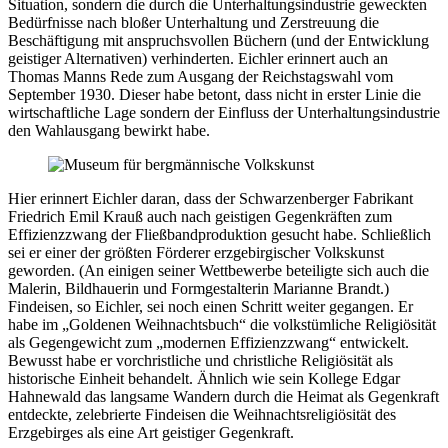
Situation, sondern die durch die Unterhaltungsindustrie geweckten
Bedürfnisse nach bloßer Unterhaltung und Zerstreuung die
Beschäftigung mit anspruchsvollen Büchern (und der Entwicklung
geistiger Alternativen) verhinderten. Eichler erinnert auch an
Thomas Manns Rede zum Ausgang der Reichstagswahl vom
September 1930. Dieser habe betont, dass nicht in erster Linie die
wirtschaftliche Lage sondern der Einfluss der Unterhaltungsindustrie
den Wahlausgang bewirkt habe.
Hier erinnert Eichler daran, dass der Schwarzenberger Fabrikant
Friedrich Emil Krauß auch nach geistigen Gegenkräften zum
Effizienzzwang der Fließbandproduktion gesucht habe. Schließlich
sei er einer der größten Förderer erzgebirgischer Volkskunst
geworden. (An einigen seiner Wettbewerbe beteiligte sich auch die
Malerin, Bildhauerin und Formgestalterin Marianne Brandt.)
Findeisen, so Eichler, sei noch einen Schritt weiter gegangen. Er
habe im „Goldenen Weihnachtsbuch“ die volkstümliche Religiösität
als Gegengewicht zum „modernen Effizienzzwang“ entwickelt.
Bewusst habe er vorchristliche und christliche Religiösität als
historische Einheit behandelt. Ähnlich wie sein Kollege Edgar
Hahnewald das langsame Wandern durch die Heimat als Gegenkraft
entdeckte, zelebrierte Findeisen die Weihnachtsreligiösität des
Erzgebirges als eine Art geistiger Gegenkraft.