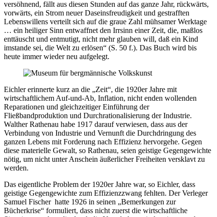
versöhnend, fällt aus diesen Stunden auf das ganze Jahr, rückwärts,
vorwärts, ein Strom neuer Daseinsfreudigkeit und gestrafften
Lebenswillens verteilt sich auf die graue Zahl mühsamer Werktage
… ein heiliger Sinn entwaffnet den Irrsinn einer Zeit, die, maßlos
enttäuscht und entmutigt, nicht mehr glauben will, daß ein Kind
imstande sei, die Welt zu erlösen“ (S. 50 f.). Das Buch wird bis
heute immer wieder neu aufgelegt.
Eichler erinnerte kurz an die „Zeit“, die 1920er Jahre mit
wirtschaftlichem Auf-und-Ab, Inflation, nicht enden wollenden
Reparationen und gleichzeitiger Einführung der
Fließbandproduktion und Durchrationalisierung der Industrie.
Walther Rathenau habe 1917 darauf verwiesen, dass aus der
Verbindung von Industrie und Vernunft die Durchdringung des
ganzen Lebens mit Forderung nach Effizienz hervorgehe. Gegen
diese materielle Gewalt, so Rathenau, seien geistige Gegengewichte
nötig, um nicht unter Anschein äußerlicher Freiheiten versklavt zu
werden.
Das eigentliche Problem der 1920er Jahre war, so Eichler, dass
geistige Gegengewichte zum Effizienzzwang fehlten. Der Verleger
Samuel Fischer hatte 1926 in seinen „Bemerkungen zur
Bücherkrise“ formuliert, dass nicht zuerst die wirtschaftliche