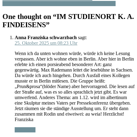
EINE GESCHICHTE AUS DEM ALTEN ANNABERG
One thought on “
IM STUDIENORT K. A.
FINDEISENS
”
Anna Franziska schwarzbach
sagt:
25. Oktober 2025 um 08:23 Uhr
Wenn ich da unten wohnen würde, würde ich keine Lesung
verpassen. Aber ich wohne eben in Berlin. Aber hier in Berlin
erlebte ich einen porsieabend besonderer Art: ganz
gegenwärtig. Max Rademann leitet die lesebühne in Sachsen.
Da würde ich auch hingehen. Durch Ausfall eines Kollegen
musste er in Berlin mitlesen. Die Gruppe heißt:
„Prun&prosa“(blöder Name) aber hervorragend. Die lesen auf
der Straße auf, was es so alles sprachlich jetzt gibt. Es war
umwerfend. Anderes Thema: am 1.12. wird im albertinum
eine Skulptur meines Vaters per Pressekonferenz übergeben.
Jetzt räumen sie die ständige Ausstellung um. Er steht dann
zusammen mit Rodin und eiweiwei: au weia! Herzlichst!
Franziska
Antworten