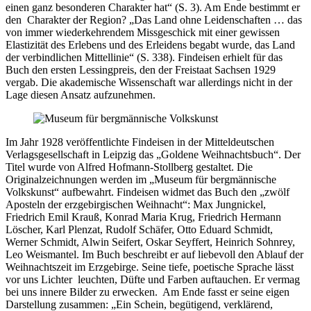
einen ganz besonderen Charakter hat“ (S. 3). Am Ende bestimmt er
den Charakter der Region? „Das Land ohne Leidenschaften … das
von immer wiederkehrendem Missgeschick mit einer gewissen
Elastizität des Erlebens und des Erleidens begabt wurde, das Land
der verbindlichen Mittellinie“ (S. 338). Findeisen erhielt für das
Buch den ersten Lessingpreis, den der Freistaat Sachsen 1929
vergab. Die akademische Wissenschaft war allerdings nicht in der
Lage diesen Ansatz aufzunehmen.
Im Jahr 1928 veröffentlichte Findeisen in der Mitteldeutschen
Verlagsgesellschaft in Leipzig das „Goldene Weihnachtsbuch“. Der
Titel wurde von Alfred Hofmann-Stollberg gestaltet. Die
Originalzeichnungen werden im „Museum für bergmännische
Volkskunst“ aufbewahrt. Findeisen widmet das Buch den „zwölf
Aposteln der erzgebirgischen Weihnacht“: Max Jungnickel,
Friedrich Emil Krauß, Konrad Maria Krug, Friedrich Hermann
Löscher, Karl Plenzat, Rudolf Schäfer, Otto Eduard Schmidt,
Werner Schmidt, Alwin Seifert, Oskar Seyffert, Heinrich Sohnrey,
Leo Weismantel. Im Buch beschreibt er auf liebevoll den Ablauf der
Weihnachtszeit im Erzgebirge. Seine tiefe, poetische Sprache lässt
vor uns Lichter leuchten, Düfte und Farben auftauchen. Er vermag
bei uns innere Bilder zu erwecken. Am Ende fasst er seine eigen
Darstellung zusammen: „Ein Schein, begütigend, verklärend,