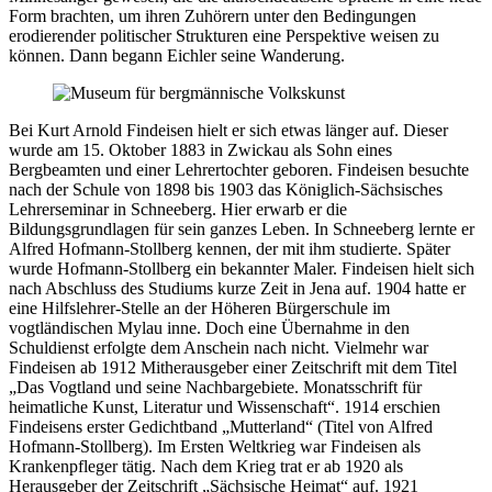
Form brachten, um ihren Zuhörern unter den Bedingungen
erodierender politischer Strukturen eine Perspektive weisen zu
können. Dann begann Eichler seine Wanderung.
Bei Kurt Arnold Findeisen hielt er sich etwas länger auf. Dieser
wurde am 15. Oktober 1883 in Zwickau als Sohn eines
Bergbeamten und einer Lehrertochter geboren. Findeisen besuchte
nach der Schule von 1898 bis 1903 das Königlich-Sächsisches
Lehrerseminar in Schneeberg. Hier erwarb er die
Bildungsgrundlagen für sein ganzes Leben. In Schneeberg lernte er
Alfred Hofmann-Stollberg kennen, der mit ihm studierte. Später
wurde Hofmann-Stollberg ein bekannter Maler. Findeisen hielt sich
nach Abschluss des Studiums kurze Zeit in Jena auf. 1904 hatte er
eine Hilfslehrer-Stelle an der Höheren Bürgerschule im
vogtländischen Mylau inne. Doch eine Übernahme in den
Schuldienst erfolgte dem Anschein nach nicht. Vielmehr war
Findeisen ab 1912 Mitherausgeber einer Zeitschrift mit dem Titel
„Das Vogtland und seine Nachbargebiete. Monatsschrift für
heimatliche Kunst, Literatur und Wissenschaft“. 1914 erschien
Findeisens erster Gedichtband „Mutterland“ (Titel von Alfred
Hofmann-Stollberg). Im Ersten Weltkrieg war Findeisen als
Krankenpfleger tätig. Nach dem Krieg trat er ab 1920 als
Herausgeber der Zeitschrift „Sächsische Heimat“ auf. 1921