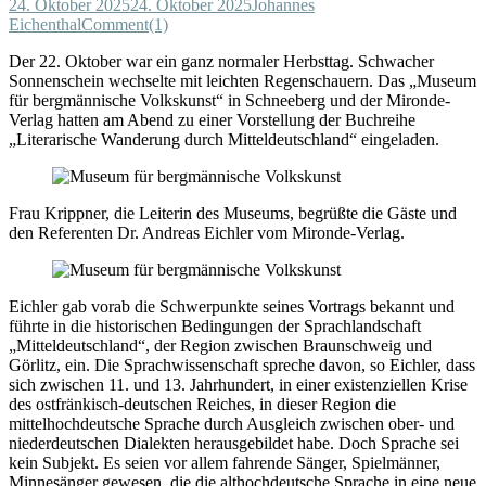
24. Oktober 2025
24. Oktober 2025
Johannes
Eichenthal
Comment(1)
Der 22. Oktober war ein ganz normaler Herbsttag. Schwacher
Sonnenschein wechselte mit leichten Regenschauern. Das „Museum
für bergmännische Volkskunst“ in Schneeberg und der Mironde-
Verlag hatten am Abend zu einer Vorstellung der Buchreihe
„Literarische Wanderung durch Mitteldeutschland“ eingeladen.
Frau Krippner, die Leiterin des Museums, begrüßte die Gäste und
den Referenten Dr. Andreas Eichler vom Mironde-Verlag.
Eichler gab vorab die Schwerpunkte seines Vortrags bekannt und
führte in die historischen Bedingungen der Sprachlandschaft
„Mitteldeutschland“, der Region zwischen Braunschweig und
Görlitz, ein. Die Sprachwissenschaft spreche davon, so Eichler, dass
sich zwischen 11. und 13. Jahrhundert, in einer existenziellen Krise
des ostfränkisch-deutschen Reiches, in dieser Region die
mittelhochdeutsche Sprache durch Ausgleich zwischen ober- und
niederdeutschen Dialekten herausgebildet habe. Doch Sprache sei
kein Subjekt. Es seien vor allem fahrende Sänger, Spielmänner,
Minnesänger gewesen, die die althochdeutsche Sprache in eine neue