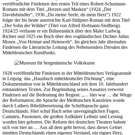
veröffentlichte Findeisen den ersten Teil eines Robert-Schumann-
Romans mit dem Titel „Herzen und Masken“ (1924 „Der
Davidsbündler“, 1936 „Du meine Seele, du mein Herz“) 1922
folgte der bis heute unerreichte Karl-Stülp­ner-Roman mit dem Titel
„Der Sohn der Wälder“ (Titel von Alfred Hofmann-Stollberg).
1924/25 verfasste er ein Bühnenstück über den Maler Ludwig
Richter und 1925 ein Buch über den vogtländischen Dichter Julius
Mosen „Von Heimat und Heimweh“. Im gleichen Jahr übernahm
Findeisen die Literarische Leitung des Nebensenders Dresden des
Mitteldeutschen Rundfunks.
1928 veröffentlichte Findeisen in der Mitteldeutschen Verlagsanstalt
in Leipzig das „Hausbuch mitteldeutscher Dichtung“, eine
Dokumentation von in Mitteldeutschland seit dem 10. Jahrhundert
entstandenen Texten. Zur Begründung seines Ansatzes verweist
Findeisen auf die Bedeutung der Region: „… hier war … die Wiege
der Reformation; die Sprache der Meißnischen Kanzleien wurde
durch Luthers Bibelübersetzung die Schriftsprache ganz
Deutschlands. Hier schuf Bach seine unvergänglichen Fugen,
Cantaten, Passionen, die großen Aufklärer Leibniz und Lessing
wurden hier geboren. Die Reform des deutschen Theaters bahnte
sich von hier an … Aus all dem geht hervor, dass dieses Gebiet
inmitten Deutschlands einen eigenen Verstand, ein eignes Herz,