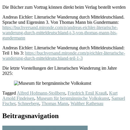
Die Bücher zum Vortrag können direkt beim Verlag bestellt werden
Andreas Eichler: Literarische Wanderung durch Mitteldeutschland.
Sprache und Eigensinn 3. Von Thomas Mann bis Gundermann:
https://buchversand.mironde.com/p/andreas-eichler-literarische-
wanderung-durch-mitteldeutschland-t-3-von-thomas-mann-bis-
gundermann
Andreas Eichler: Literarische Wanderung durch Mitteldeutschland:
Teil 1 bis 3:
https://buchversand.mironde.com/p/eichler-literarische-
wanderung-durch-mitteldeutschland-teil-1-3
Die letzte Vorstellungen der Literarischen Wanderung im Jahre
2025:
Tagged
Alfred Hofmann-Stollberg
,
Friedrich Emil Krauß
,
Kurt
Arnold Findeisen
,
Museum für bergmännische Volkskunst
,
Samuel
Fischer
,
Schneeberg
,
Thomas Mann
,
Walther Rathenau
Beitragsnavigation
DER GEBURTSORT MEISTER ECKARTS