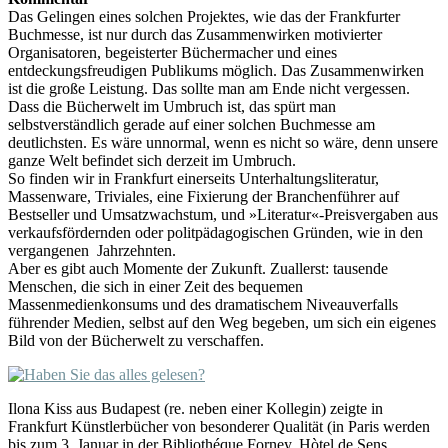
Das Gelingen eines solchen Projektes, wie das der Frankfurter
Buchmesse, ist nur durch das Zusammenwirken motivierter
Organisatoren, begeisterter Büchermacher und eines
entdeckungsfreudigen Publikums möglich. Das Zusammenwirken
ist die große Leistung. Das sollte man am Ende nicht vergessen.
Dass die Bücherwelt im Umbruch ist, das spürt man
selbstverständlich gerade auf einer solchen Buchmesse am
deutlichsten. Es wäre unnormal, wenn es nicht so wäre, denn unsere
ganze Welt befindet sich derzeit im Umbruch.
So finden wir in Frankfurt einerseits Unterhaltungsliteratur,
Massenware, Triviales, eine Fixierung der Branchenführer auf
Bestseller und Umsatzwachstum, und »Literatur«-Preisvergaben aus
verkaufsfördernden oder politpädagogischen Gründen, wie in den
vergangenen Jahrzehnten.
Aber es gibt auch Momente der Zukunft. Zuallerst: tausende
Menschen, die sich in einer Zeit des bequemen
Massenmedienkonsums und des dramatischem Niveauverfalls
führender Medien, selbst auf den Weg begeben, um sich ein eigenes
Bild von der Bücherwelt zu verschaffen.
Ilona Kiss aus Budapest (re. neben einer Kollegin) zeigte in
Frankfurt Künstlerbücher von besonderer Qualität (in Paris werden
bis zum 3. Januar in der Bibliothéque Forney, Hòtel de Sens,