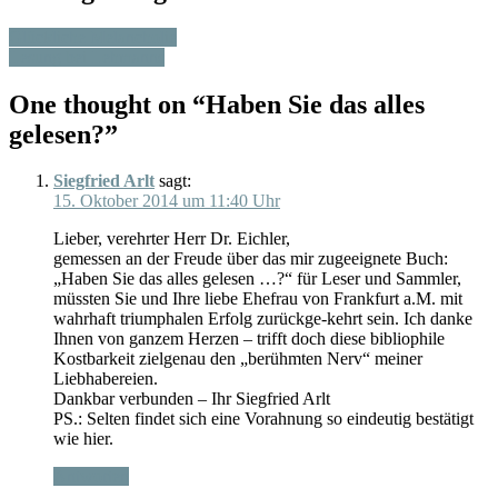
Glückliche Melancholie
Lesung bei Lehmanns
One thought on “
Haben Sie das alles
gelesen?
”
Siegfried Arlt
sagt:
15. Oktober 2014 um 11:40 Uhr
Lieber, verehrter Herr Dr. Eichler,
gemessen an der Freude über das mir zugeeignete Buch:
„Haben Sie das alles gelesen …?“ für Leser und Sammler,
müssten Sie und Ihre liebe Ehefrau von Frankfurt a.M. mit
wahrhaft triumphalen Erfolg zurückge-kehrt sein. Ich danke
Ihnen von ganzem Herzen – trifft doch diese bibliophile
Kostbarkeit zielgenau den „berühmten Nerv“ meiner
Liebhabereien.
Dankbar verbunden – Ihr Siegfried Arlt
PS.: Selten findet sich eine Vorahnung so eindeutig bestätigt
wie hier.
Antworten