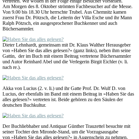
vertreten. Wir wollen in der Folge einige Besucher vorstellen.
Am Morgen des 8. Oktober strömten Fachbesucher auf die Messe.
Von 9.00 bis 18.30 Uhr herrschte Trubel. Aus Chemnitz kamen
zuerst Frau Dr. Pötzsch, die Leiterin der Villa Esche und ihr Mann
Ralph Pötzsch, ein ausgesprochener Buchkenner und auch
Büchersammler.
Dieter Lehnhardt, gemeinsam mit Dr. Klaus Walther Herausgeber
von »Haben Sie das alles gelesen?« (ganz links), neben ihm seine
Gattin, der im Buch mit einem Beitrag vertretene Büchersammler
und Autor Reinhard Abel und die Verlegerin Birgit Eichler (v. li.
nach re.).
Akka von Lucius (2. v. li.) und ihr Gatte Prof. Dr. Wulf D. von
Lucius, der ebenfalls im Band mit einem Beitrag in »Haben Sie das
alles gelesen?« vertreten ist. Beide gehören zu den Säulen der
deutschen Buchkultur.
Der Buchliebhaber und Antiquar Günther Trauzettel besuchte mit
seiner Tochter den Mironde-Stand, um die Vorzugsausgabe
von »Haben Sie das alles gelesen?« in Augenschein zu nehmen.