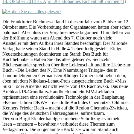
14. Oktober 2014
16. April 2017
Johannes Eichenthal
Comment(1)
Die Frankfurter Buchmesse fand in diesem Jahr vom 8. bis zum 12.
Oktober statt. Die Vorbereitung der Organisatoren hatten aber schon
bald nach Abschluss der Vorjahresmesse begonnen. Unmittelbar vor
der Eröffnung waren am Abend des 7. Oktober noch viele
Aussteller mit dem Aufbau ihres Standes beschäftigt. Der Mironde
Verlag hatte seinen Stand in Halle 4.1 eben fertiggestellt. Einige
Neuerscheinungen dominierten am Stand: Das Buch für
Buchliebhaber »Haben Sie das alles gelesen?«. Sechzehn
Büchersammler sprechen über ihre Leidenschaft und ihre Liebe zum
Buch. »Die Leiden des N. Eine Naumburger Trilogie« des in
London lehrenden Germanisten Rüdiger Görner steht neben dem,
eben mit dem Nikolaus-Lenau-Preis ausgezeichneten Buch »Miss
Suki – oder Amerika ist nicht weit« von Utz Rachowski. Das neue
Archicad-18-Grundkurs-Handbuch und ein BIM-Leitfaden
repräsentieren eine revolutionäre Technologie in der Bauplanung.
»Kenner fahren DKW« – das dritte Buch des Chemnitzer Oldtimer-
Kenners Frieder Bach – macht auf die Region Chemnitz-Zwickau,
die Wiege des deutschen Fahrzeugbaues, aufmerksam.
Der von Birgit Eichler handgeschriebene Schriftzug »sammeln –
lesen – erneuern – bewahren« verbindet diese Themen zum
Verlagscredo. Die so genannte »Backlist« war am Stand auch