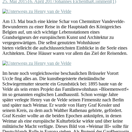
25. Mai 2015
16. April 2017
Johannes Eichenthal
Comment(1)
Am 13. Mai brach eine kleine Schar von Chemnitzer Vandevelde-
Bewunderern zu einer Reise in die Hauptstadt des Königreiches
Belgien auf, um sich wichtige Lebensstationen eines
Grandseigneurs der europäischem Kunst und Architektur zu
vergegenwärtigen. Die selbst genutzten Wohnhäuser
bieten vielleicht die aufschlussreichsten Einblicke in die Seele eines
Architekten. Diese Häuser waren vor allem das Ziel der Reisenden.
Im heute noch vergleichsweise beschaulichen Brüsseler Vorort
Uccle fing alles an. Die kunstbegeisterte rheinländische
Schwiegermutter steuerte ein Grundstück bei: 1895 baute van de
Velde als sein erstes Projekt das Familienwohnhaus »Bloemenwerf«
im so genannten englischen Landhausstil. Schon wenige Jahre
später verlegte Henry van de Velde seinen Firmensitz nach Berlin
und später nach Weimar. Er wurde von Harry Graf Kessler und
seinem Kreis, zu dem auch Walther Rathenau gehörte, gefördert.
Graf Kessler wollte an die beiden Epochen anknüpfen, in denen
Weimar als eine europäische Kulturbrücke wirkte und über keine
militärische Macht verfügte. Dieses Bild von »Weimar III« sollte für
Deutschlands Rolle in Europa stehen. Als Protegé der Großherzogin