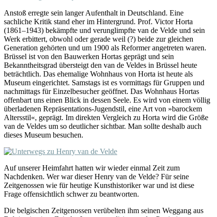
Anstoß erregte sein langer Aufenthalt in Deutschland. Eine
sachliche Kritik stand eher im Hintergrund. Prof. Victor Horta
(1861–1943) bekämpfte und verunglimpfte van de Velde und sein
Werk erbittert, obwohl oder gerade weil (?) beide zur gleichen
Generation gehörten und um 1900 als Reformer angetreten waren.
Brüssel ist von den Bauwerken Hortas geprägt und sein
Bekanntheitsgrad übersteigt den van de Veldes in Brüssel heute
beträchtlich. Das ehemalige Wohnhaus von Horta ist heute als
Museum eingerichtet. Samstags ist es vormittags für Gruppen und
nachmittags für Einzelbesucher geöffnet. Das Wohnhaus Hortas
offenbart uns einen Blick in dessen Seele. Es wird von einem völlig
überladenen Repräsentations-Jugendstil, eine Art von »barockem
Altersstil«, geprägt. Im direkten Vergleich zu Horta wird die Größe
van de Veldes um so deutlicher sichtbar. Man sollte deshalb auch
dieses Museum besuchen.
Auf unserer Heimfahrt hatten wir wieder einmal Zeit zum
Nachdenken. Wer war dieser Henry van de Velde? Für seine
Zeitgenossen wie für heutige Kunsthistoriker war und ist diese
Frage offensichtlich schwer zu beantworten.
Die belgischen Zeitgenossen verübelten ihm seinen Weggang aus