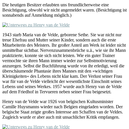
Die heutigen Besitzer erlaubten uns freundlicherweise eine
Besichtigung, obwohl wir nicht angemeldet waren. (Besichtigung ist
sonnabends auf Anmeldung möglich.)
1943 starb Maria van de Velde, geborene Sethe. Sie war nicht nur
treue Ehefrau und Mutter seiner Kinder, sondern auch die erste
Mitarbeiterin des Meisters. Ihr großer Anteil am Werk ist leider nicht
unmittelbar sichtbar. Nervenzusammenbrüche u.ä., wie sie ihr Mann
praktizierte, konnte sie sich nicht leisten. Wie ein guter Trainer
vermochte sie ihren Mann immer wieder zur Selbstmotivierung
anzuregen. Selbst die Buchführung wurde von ihr erledigt, weil die
überschäumende Phantasie ihres Mannes mit den »wichtigen
Kleinigkeiten« des Lebens nicht klar kam. Der Verlust seiner Frau
war für van de Velde vielleicht der wesentlichste Einschnitt seines
Lebens und seines Werkes. 1957 wurde auch Henry van de Velde
auf dem Friedhof in Tervueren neben seiner Frau beigesetzt.
Henry van de Velde war 1926 von belgischen Kultusminister
Camille Huysmanns wieder nach Belgien eingeladen worden. Der
belgische Staat zeigte großes Interesse am Schaffen van de Veldes.
Zugleich wurde er aber auch mit unsachlicher Kritik empfangen.