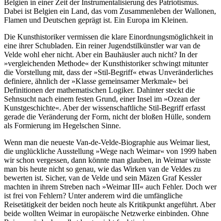
Belgien in einer Zeit der Instrumentalisierung des Patriotismus.
Dabei ist Belgien ein Land, das vom Zusammenleben der Wallonen,
Flamen und Deutschen geprägt ist. Ein Europa im Kleinen.
Die Kunsthistoriker vermissen die klare Einordnungsmöglichkeit in
eine ihrer Schubladen. Ein reiner Jugendstilkünstler war van de
Velde wohl eher nicht. Aber ein Bauhäusler auch nicht? In der
»vergleichenden Methode« der Kunsthistoriker schwingt mitunter
die Vorstellung mit, dass der »Stil-Begriff« etwas Unveränderliches
definiere, ähnlich der »Klasse gemeinsamer Merkmale« bei
Definitionen der mathematischen Logiker. Dahinter steckt die
Sehnsucht nach einem festen Grund, einer Insel im »Ozean der
Kunstgeschichte«. Aber der wissenschaftliche Stil-Begriff erfasst
gerade die Veränderung der Form, nicht der bloßen Hülle, sondern
als Formierung im Hegelschen Sinne.
Wenn man die neueste Van-de-Velde-Biographie aus Weimar liest,
die unglückliche Ausstellung »Wege nach Weimar« von 1999 haben
wir schon vergessen, dann könnte man glauben, in Weimar wüsste
man bis heute nicht so genau, wie das Wirken van de Veldes zu
bewerten ist. Sicher, van de Velde und sein Mäzen Graf Kessler
machten in ihrem Streben nach »Weimar III« auch Fehler. Doch wer
ist frei von Fehlern? Unter anderem wird die umfängliche
Reisetätigkeit der beiden noch heute als Kritikpunkt angeführt. Aber
beide wollten Weimar in europäische Netzwerke einbinden. Ohne