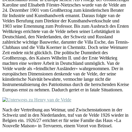
Karoline und Elisabeth Förster-Nietzsches wurde van de Velde am
24. Dezember 1901 vom Großherzog zum künstlerischen Berater
für Industrie und Kunsthandwerk ernannt. Daraus folgte van de
Veldes Berufung zum Direktor der Kunsthandwerksschule und
1903 seine Ernennung zum Professor. Bis zum Ausbruch des Ersten
Weltkriegs errichtete van de Velde neben seiner Lehrtätigkeit in
Deutschland, den Niederlanden, der Schweiz und Russland
zahlreiche wichtige Bauwerke, darunter die Villa Esche, das Tennis-
Clubhaus und die Villa Koerner in Chemnitz. Doch seine Weimarer
Zeit endete nicht glücklich. Die politische Dummheit des
Großherzogs, des Kaisers Wilhelm II. und der Erste Weltkrieg
machten eine weitere Arbeit in Deutschland unmöglich. Van de
Velde wurde als »feindlicher Ausländer« wahrgenommen. Der in
europäischen Dimensionen denkende van de Velde, der seine
künstlerische Naivität bewahrte, vermochte lange nicht die
Instrumentalisierung des Patriotismus durch die herrschenden Kreise
Europas ernst zu nehmen. Dadurch geriet er in fatale Situationen.
Nach der Vertreibung aus Weimar, und Zwischenstationen in der
Schweiz und in den Niederlanden, traf van de Velde 1926 wieder in
Belgien ein. 1926/27 errichtet er für seine Familie das Haus »La
Nouvelle Maison« in Tervueren, einem Vorort von Brüssel.