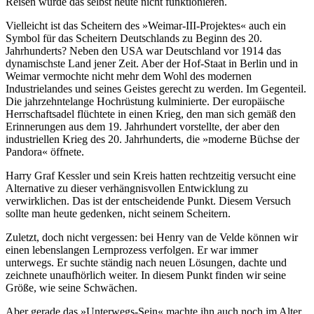
Reisen würde das selbst heute nicht funktionieren.
Vielleicht ist das Scheitern des »Weimar-III-Projektes« auch ein
Symbol für das Scheitern Deutschlands zu Beginn des 20.
Jahrhunderts? Neben den USA war Deutschland vor 1914 das
dynamischste Land jener Zeit. Aber der Hof-Staat in Berlin und in
Weimar vermochte nicht mehr dem Wohl des modernen
Industrielandes und seines Geistes gerecht zu werden. Im Gegenteil.
Die jahrzehntelange Hochrüstung kulminierte. Der europäische
Herrschaftsadel flüchtete in einen Krieg, den man sich gemäß den
Erinnerungen aus dem 19. Jahrhundert vorstellte, der aber den
industriellen Krieg des 20. Jahrhunderts, die »moderne Büchse der
Pandora« öffnete.
Harry Graf Kessler und sein Kreis hatten rechtzeitig versucht eine
Alternative zu dieser verhängnisvollen Entwicklung zu
verwirklichen. Das ist der entscheidende Punkt. Diesem Versuch
sollte man heute gedenken, nicht seinem Scheitern.
Zuletzt, doch nicht vergessen: bei Henry van de Velde können wir
einen lebenslangen Lernprozess verfolgen. Er war immer
unterwegs. Er suchte ständig nach neuen Lösungen, dachte und
zeichnete unaufhörlich weiter. In diesem Punkt finden wir seine
Größe, wie seine Schwächen.
Aber gerade das »Unterwegs-Sein« machte ihn auch noch im Alter,