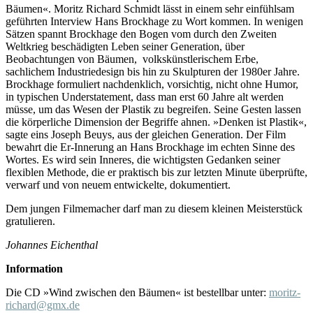
Bäumen«. Moritz Richard Schmidt lässt in einem sehr einfühlsam
geführten Interview Hans Brockhage zu Wort kommen. In wenigen
Sätzen spannt Brockhage den Bogen vom durch den Zweiten
Weltkrieg beschädigten Leben seiner Generation, über
Beobachtungen von Bäumen, volkskünstlerischem Erbe,
sachlichem Industriedesign bis hin zu Skulpturen der 1980er Jahre.
Brockhage formuliert nachdenklich, vorsichtig, nicht ohne Humor,
in typischen Understatement, dass man erst 60 Jahre alt werden
müsse, um das Wesen der Plastik zu begreifen. Seine Gesten lassen
die körperliche Dimension der Begriffe ahnen. »Denken ist Plastik«,
sagte eins Joseph Beuys, aus der gleichen Generation. Der Film
bewahrt die Er-Innerung an Hans Brockhage im echten Sinne des
Wortes. Es wird sein Inneres, die wichtigsten Gedanken seiner
flexiblen Methode, die er praktisch bis zur letzten Minute überprüfte,
verwarf und von neuem entwickelte, dokumentiert.
Dem jungen Filmemacher darf man zu diesem kleinen Meisterstück
gratulieren.
Johannes Eichenthal
Information
Die CD »Wind zwischen den Bäumen« ist bestellbar unter:
moritz-
richard@gmx.de