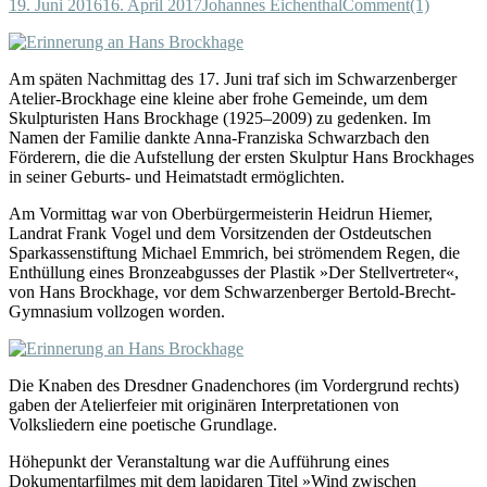
19. Juni 2016
16. April 2017
Johannes Eichenthal
Comment(1)
Am späten Nachmittag des 17. Juni traf sich im Schwarzenberger
Atelier-Brockhage eine kleine aber frohe Gemeinde, um dem
Skulpturisten Hans Brockhage (1925–2009) zu gedenken. Im
Namen der Familie dankte Anna-Franziska Schwarzbach den
Förderern, die die Aufstellung der ersten Skulptur Hans Brockhages
in seiner Geburts- und Heimatstadt ermöglichten.
Am Vormittag war von Oberbürgermeisterin Heidrun Hiemer,
Landrat Frank Vogel und dem Vorsitzenden der Ostdeutschen
Sparkassenstiftung Michael Emmrich, bei strömendem Regen, die
Enthüllung eines Bronzeabgusses der Plastik »Der Stellvertreter«,
von Hans Brockhage, vor dem Schwarzenberger Bertold-Brecht-
Gymnasium vollzogen worden.
Die Knaben des Dresdner Gnadenchores (im Vordergrund rechts)
gaben der Atelierfeier mit originären Interpretationen von
Volksliedern eine poetische Grundlage.
Höhepunkt der Veranstaltung war die Aufführung eines
Dokumentarfilmes mit dem lapidaren Titel »Wind zwischen