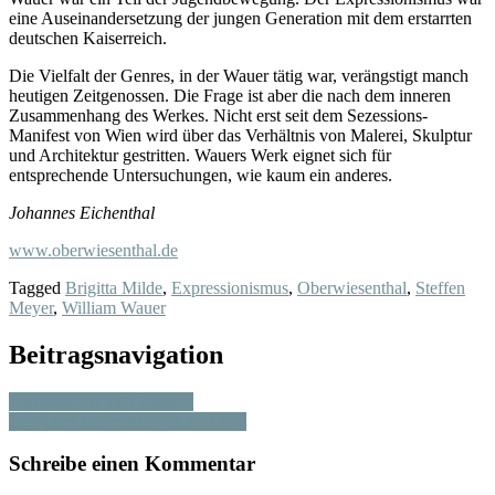
eine Auseinandersetzung der jungen Generation mit dem erstarrten
deutschen Kaiserreich.
Die Vielfalt der Genres, in der Wauer tätig war, verängstigt manch
heutigen Zeitgenossen. Die Frage ist aber die nach dem inneren
Zusammenhang des Werkes. Nicht erst seit dem Sezessions-
Manifest von Wien wird über das Verhältnis von Malerei, Skulptur
und Architektur gestritten. Wauers Werk eignet sich für
entsprechende Untersuchungen, wie kaum ein anderes.
Johannes Eichenthal
www.oberwiesenthal.de
Tagged
Brigitta Milde
,
Expressionismus
,
Oberwiesenthal
,
Steffen
Meyer
,
William Wauer
Beitragsnavigation
Wissenschaft trifft Kunst 2
Zwischen Chemnitz und Zwickau
Schreibe einen Kommentar