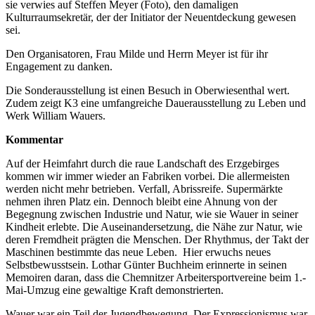
sie verwies auf Steffen Meyer (Foto), den damaligen
Kulturraumsekretär, der der Initiator der Neuentdeckung gewesen
sei.
Den Organisatoren, Frau Milde und Herrn Meyer ist für ihr
Engagement zu danken.
Die Sonderausstellung ist einen Besuch in Oberwiesenthal wert.
Zudem zeigt K3 eine umfangreiche Dauerausstellung zu Leben und
Werk William Wauers.
Kommentar
Auf der Heimfahrt durch die raue Landschaft des Erzgebirges
kommen wir immer wieder an Fabriken vorbei. Die allermeisten
werden nicht mehr betrieben. Verfall, Abrissreife. Supermärkte
nehmen ihren Platz ein. Dennoch bleibt eine Ahnung von der
Begegnung zwischen Industrie und Natur, wie sie Wauer in seiner
Kindheit erlebte. Die Auseinandersetzung, die Nähe zur Natur, wie
deren Fremdheit prägten die Menschen. Der Rhythmus, der Takt der
Maschinen bestimmte das neue Leben. Hier erwuchs neues
Selbstbewusstsein. Lothar Günter Buchheim erinnerte in seinen
Memoiren daran, dass die Chemnitzer Arbeitersportvereine beim 1.-
Mai-Umzug eine gewaltige Kraft demonstrierten.
Wauer war ein Teil der Jugendbewegung. Der Expressionismus war