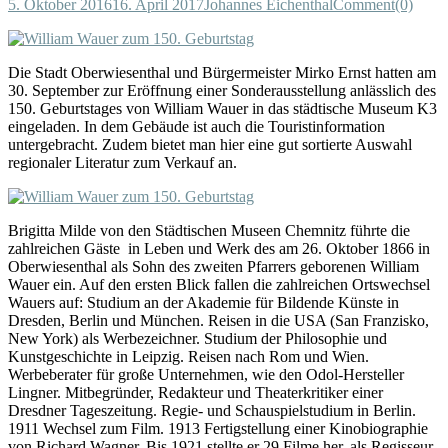
5. Oktober 2016
16. April 2017
Johannes Eichenthal
Comment(0)
Die Stadt Oberwiesenthal und Bürgermeister Mirko Ernst hatten am
30. September zur Eröffnung einer Sonderausstellung anlässlich des
150. Geburtstages von William Wauer in das städtische Museum K3
eingeladen. In dem Gebäude ist auch die Touristinformation
untergebracht. Zudem bietet man hier eine gut sortierte Auswahl
regionaler Literatur zum Verkauf an.
Brigitta Milde von den Städtischen Museen Chemnitz führte die
zahlreichen Gäste in Leben und Werk des am 26. Oktober 1866 in
Oberwiesenthal als Sohn des zweiten Pfarrers geborenen William
Wauer ein. Auf den ersten Blick fallen die zahlreichen Ortswechsel
Wauers auf: Studium an der Akademie für Bildende Künste in
Dresden, Berlin und München. Reisen in die USA (San Franzisko,
New York) als Werbezeichner. Studium der Philosophie und
Kunstgeschichte in Leipzig. Reisen nach Rom und Wien.
Werbeberater für große Unternehmen, wie den Odol-Hersteller
Lingner. Mitbegründer, Redakteur und Theaterkritiker einer
Dresdner Tageszeitung. Regie- und Schauspielstudium in Berlin.
1911 Wechsel zum Film. 1913 Fertigstellung einer Kinobiographie
von Richard Wagner. Bis 1921 stellte er 29 Filme her, als Regisseur,