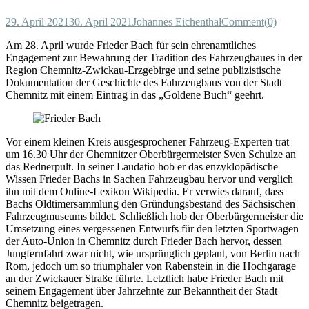
29. April 2021
30. April 2021
Johannes Eichenthal
Comment(0)
Am 28. April wurde Frieder Bach für sein ehrenamtliches
Engagement zur Bewahrung der Tradition des Fahrzeugbaues in der
Region Chemnitz-Zwickau-Erzgebirge und seine publizistische
Dokumentation der Geschichte des Fahrzeugbaus von der Stadt
Chemnitz mit einem Eintrag in das „Goldene Buch“ geehrt.
Vor einem kleinen Kreis ausgesprochener Fahrzeug-Experten trat
um 16.30 Uhr der Chemnitzer Oberbürgermeister Sven Schulze an
das Rednerpult. In seiner Laudatio hob er das enzyklopädische
Wissen Frieder Bachs in Sachen Fahrzeugbau hervor und verglich
ihn mit dem Online-Lexikon Wikipedia. Er verwies darauf, dass
Bachs Oldtimersammlung den Gründungsbestand des Sächsischen
Fahrzeugmuseums bildet. Schließlich hob der Oberbürgermeister die
Umsetzung eines vergessenen Entwurfs für den letzten Sportwagen
der Auto-Union in Chemnitz durch Frieder Bach hervor, dessen
Jungfernfahrt zwar nicht, wie ursprünglich geplant, von Berlin nach
Rom, jedoch um so triumphaler von Rabenstein in die Hochgarage
an der Zwickauer Straße führte. Letztlich habe Frieder Bach mit
seinem Engagement über Jahrzehnte zur Bekanntheit der Stadt
Chemnitz beigetragen.