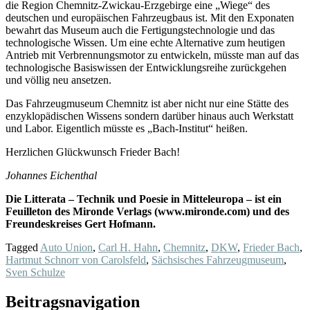
die Region Chemnitz-Zwickau-Erzgebirge eine „Wiege“ des
deutschen und europäischen Fahrzeugbaus ist. Mit den Exponaten
bewahrt das Museum auch die Fertigungstechnologie und das
technologische Wissen. Um eine echte Alternative zum heutigen
Antrieb mit Verbrennungsmotor zu entwickeln, müsste man auf das
technologische Basiswissen der Entwicklungsreihe zurückgehen
und völlig neu ansetzen.
Das Fahrzeugmuseum Chemnitz ist aber nicht nur eine Stätte des
enzyklopädischen Wissens sondern darüber hinaus auch Werkstatt
und Labor. Eigentlich müsste es „Bach-Institut“ heißen.
Herzlichen Glückwunsch Frieder Bach!
Johannes Eichenthal
Die Litterata – Technik und Poesie in Mitteleuropa – ist ein
Feuilleton des Mironde Verlags (www.mironde.com) und des
Freundeskreises Gert Hofmann.
Tagged
Auto Union
,
Carl H. Hahn
,
Chemnitz
,
DKW
,
Frieder Bach
,
Hartmut Schnorr von Carolsfeld
,
Sächsisches Fahrzeugmuseum
,
Sven Schulze
Beitragsnavigation