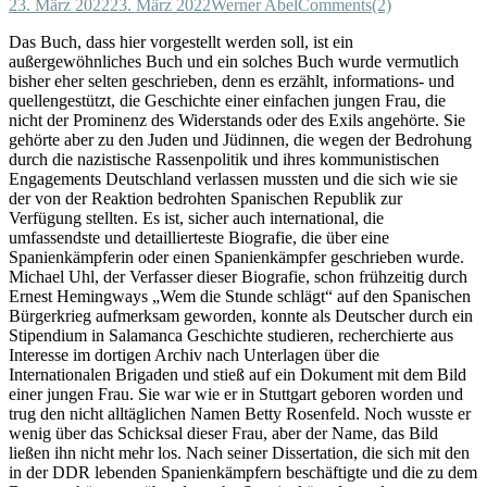
23. März 2022
23. März 2022
Werner Abel
Comments(2)
Das Buch, dass hier vorgestellt werden soll, ist ein
außergewöhnliches Buch und ein solches Buch wurde vermutlich
bisher eher selten geschrieben, denn es erzählt, informations- und
quellengestützt, die Geschichte einer einfachen jungen Frau, die
nicht der Prominenz des Widerstands oder des Exils angehörte. Sie
gehörte aber zu den Juden und Jüdinnen, die wegen der Bedrohung
durch die nazistische Rassenpolitik und ihres kommunistischen
Engagements Deutschland verlassen mussten und die sich wie sie
der von der Reaktion bedrohten Spanischen Republik zur
Verfügung stellten. Es ist, sicher auch international, die
umfassendste und detaillierteste Biografie, die über eine
Spanienkämpferin oder einen Spanienkämpfer geschrieben wurde.
Michael Uhl, der Verfasser dieser Biografie, schon frühzeitig durch
Ernest Hemingways „Wem die Stunde schlägt“ auf den Spanischen
Bürgerkrieg aufmerksam geworden, konnte als Deutscher durch ein
Stipendium in Salamanca Geschichte studieren, recherchierte aus
Interesse im dortigen Archiv nach Unterlagen über die
Internationalen Brigaden und stieß auf ein Dokument mit dem Bild
einer jungen Frau. Sie war wie er in Stuttgart geboren worden und
trug den nicht alltäglichen Namen Betty Rosenfeld. Noch wusste er
wenig über das Schicksal dieser Frau, aber der Name, das Bild
ließen ihn nicht mehr los. Nach seiner Dissertation, die sich mit den
in der DDR lebenden Spanienkämpfern beschäftigte und die zu dem