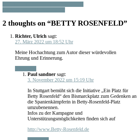
MICHAL HVORECKY IN DRESDEN
KLAUS WALTHER ZUM 85.
2 thoughts on “
BETTY ROSENFELD
”
Richter, Ulrich
sagt:
27. März 2022 um 18:52 Uhr
Meine Hochachtung zum Autor dieser würdevollen
Ehrung und Erinnerung.
Antworten
Paul sandner
sagt:
3. November 2022 um 15:19 Uhr
In Stuttgart bemüht sich die Initiative „Ein Platz für
Betty Rosenfeld“ den Bismarckplatz zum Gedenken an
die Spanienkämpferin in Betty-Rosenfeld-Platz
umzubenennen.
Infos zu der Kampagne und
Unterstützungsmöglichkeiten finden sich auf
http://www.Betty-Rosenfeld.de
Antworten