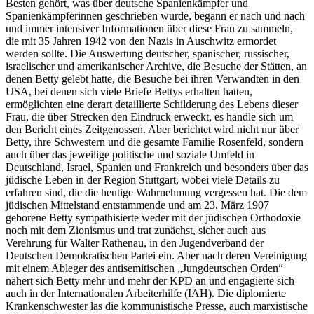
Besten gehört, was über deutsche Spanienkämpfer und
Spanienkämpferinnen geschrieben wurde, begann er nach und nach
und immer intensiver Informationen über diese Frau zu sammeln,
die mit 35 Jahren 1942 von den Nazis in Auschwitz ermordet
werden sollte. Die Auswertung deutscher, spanischer, russischer,
israelischer und amerikanischer Archive, die Besuche der Stätten, an
denen Betty gelebt hatte, die Besuche bei ihren Verwandten in den
USA, bei denen sich viele Briefe Bettys erhalten hatten,
ermöglichten eine derart detaillierte Schilderung des Lebens dieser
Frau, die über Strecken den Eindruck erweckt, es handle sich um
den Bericht eines Zeitgenossen. Aber berichtet wird nicht nur über
Betty, ihre Schwestern und die gesamte Familie Rosenfeld, sondern
auch über das jeweilige politische und soziale Umfeld in
Deutschland, Israel, Spanien und Frankreich und besonders über das
jüdische Leben in der Region Stuttgart, wobei viele Details zu
erfahren sind, die die heutige Wahrnehmung vergessen hat. Die dem
jüdischen Mittelstand entstammende und am 23. März 1907
geborene Betty sympathisierte weder mit der jüdischen Orthodoxie
noch mit dem Zionismus und trat zunächst, sicher auch aus
Verehrung für Walter Rathenau, in den Jugendverband der
Deutschen Demokratischen Partei ein. Aber nach deren Vereinigung
mit einem Ableger des antisemitischen „Jungdeutschen Orden“
nähert sich Betty mehr und mehr der KPD an und engagierte sich
auch in der Internationalen Arbeiterhilfe (IAH). Die diplomierte
Krankenschwester las die kommunistische Presse, auch marxistische