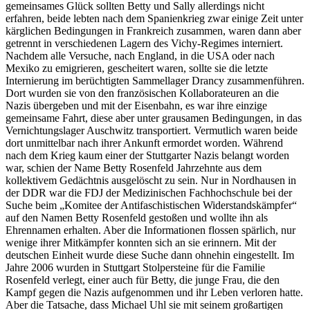
gemeinsames Glück sollten Betty und Sally allerdings nicht
erfahren, beide lebten nach dem Spanienkrieg zwar einige Zeit unter
kärglichen Bedingungen in Frankreich zusammen, waren dann aber
getrennt in verschiedenen Lagern des Vichy-Regimes interniert.
Nachdem alle Versuche, nach England, in die USA oder nach
Mexiko zu emigrieren, gescheitert waren, sollte sie die letzte
Internierung im berüchtigten Sammellager Drancy zusammenführen.
Dort wurden sie von den französischen Kollaborateuren an die
Nazis übergeben und mit der Eisenbahn, es war ihre einzige
gemeinsame Fahrt, diese aber unter grausamen Bedingungen, in das
Vernichtungslager Auschwitz transportiert. Vermutlich waren beide
dort unmittelbar nach ihrer Ankunft ermordet worden. Während
nach dem Krieg kaum einer der Stuttgarter Nazis belangt worden
war, schien der Name Betty Rosenfeld Jahrzehnte aus dem
kollektivem Gedächtnis ausgelöscht zu sein. Nur in Nordhausen in
der DDR war die FDJ der Medizinischen Fachhochschule bei der
Suche beim „Komitee der Antifaschistischen Widerstandskämpfer“
auf den Namen Betty Rosenfeld gestoßen und wollte ihn als
Ehrennamen erhalten. Aber die Informationen flossen spärlich, nur
wenige ihrer Mitkämpfer konnten sich an sie erinnern. Mit der
deutschen Einheit wurde diese Suche dann ohnehin eingestellt. Im
Jahre 2006 wurden in Stuttgart Stolpersteine für die Familie
Rosenfeld verlegt, einer auch für Betty, die junge Frau, die den
Kampf gegen die Nazis aufgenommen und ihr Leben verloren hatte.
Aber die Tatsache, dass Michael Uhl sie mit seinem großartigen