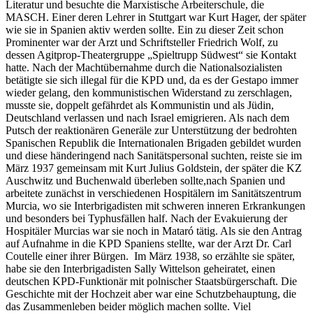
Literatur und besuchte die Marxistische Arbeiterschule, die
MASCH. Einer deren Lehrer in Stuttgart war Kurt Hager, der später
wie sie in Spanien aktiv werden sollte. Ein zu dieser Zeit schon
Prominenter war der Arzt und Schriftsteller Friedrich Wolf, zu
dessen Agitprop-Theatergruppe „Spieltrupp Südwest“ sie Kontakt
hatte. Nach der Machtübernahme durch die Nationalsozialisten
betätigte sie sich illegal für die KPD und, da es der Gestapo immer
wieder gelang, den kommunistischen Widerstand zu zerschlagen,
musste sie, doppelt gefährdet als Kommunistin und als Jüdin,
Deutschland verlassen und nach Israel emigrieren. Als nach dem
Putsch der reaktionären Generäle zur Unterstützung der bedrohten
Spanischen Republik die Internationalen Brigaden gebildet wurden
und diese händeringend nach Sanitätspersonal suchten, reiste sie im
März 1937 gemeinsam mit Kurt Julius Goldstein, der später die KZ
Auschwitz und Buchenwald überleben sollte,nach Spanien und
arbeitete zunächst in verschiedenen Hospitälern im Sanitätszentrum
Murcia, wo sie Interbrigadisten mit schweren inneren Erkrankungen
und besonders bei Typhusfällen half. Nach der Evakuierung der
Hospitäler Murcias war sie noch in Mataró tätig. Als sie den Antrag
auf Aufnahme in die KPD Spaniens stellte, war der Arzt Dr. Carl
Coutelle einer ihrer Bürgen. Im März 1938, so erzählte sie später,
habe sie den Interbrigadisten Sally Wittelson geheiratet, einen
deutschen KPD-Funktionär mit polnischer Staatsbürgerschaft. Die
Geschichte mit der Hochzeit aber war eine Schutzbehauptung, die
das Zusammenleben beider möglich machen sollte. Viel