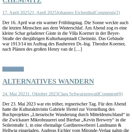
17. April 2025
21. April 2025
Johannes Eichenthal
Comments(2)
Der 16. April war ein warmer Frühlingstag. Die Sonne weckte auch
die letzten Menschen aus dem Winterschlaf. Am Abend zog es eine
kleine Schar geladener Gäste in die Villa Koerner in der Beyer-
Straße der diesjährigen Kulturhauptstadt Chemnitz. Das Gebäude
war 1913/14 im Auftrag des Bauherren Dr.-Ing. Theodor Koerner,
nach Plänen des großen Henry van de […]
Reportagen
ALTERNATIVES WANDERN
24. Mai 2023
1. Oktober 2023
Clara Schwarzenwald
Comment(0)
Der 23. Mai 2023 war ein trüber, regnerischer Tag. Für den Abend
hatte die Kulturaktivistin Gabriele Hertel zur Vorstellung des
Buchprojektes „Literarische Wanderung durch Mitteldeutschland“ in
die Zwickauer Mikrobrauerei und Bierbar „Kevin Brewery“ in die
Seilerstraße 1, in eine ehemalige Gardinenweberei Landmann &
Hellwig eingeladen. Andreas Eichler vom Mironde-Verlag nahm die