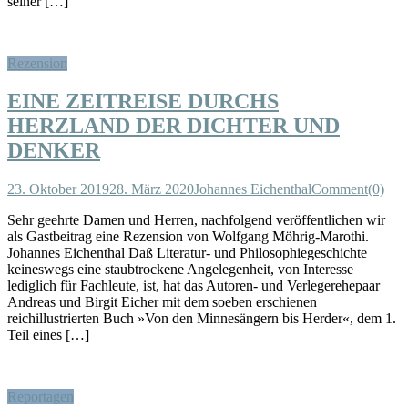
seiner […]
Rezension
EINE ZEITREISE DURCHS
HERZLAND DER DICHTER UND
DENKER
23. Oktober 2019
28. März 2020
Johannes Eichenthal
Comment(0)
Sehr geehrte Damen und Herren, nachfolgend veröffentlichen wir
als Gastbeitrag eine Rezension von Wolfgang Möhrig-Marothi.
Johannes Eichenthal Daß Literatur- und Philosophiegeschichte
keineswegs eine staubtrockene Angelegenheit, von Interesse
lediglich für Fachleute, ist, hat das Autoren- und Verlegerehepaar
Andreas und Birgit Eicher mit dem soeben erschienen
reichillustrierten Buch »Von den Minnesängern bis Herder«, dem 1.
Teil eines […]
Reportagen