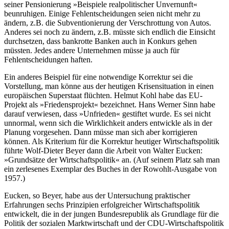
seiner Pensionierung »Beispiele realpolitischer Unvernunft«
beunruhigen. Einige Fehlentscheidungen seien nicht mehr zu
ändern, z.B. die Subventionierung der Verschrottung von Autos.
Anderes sei noch zu ändern, z.B. müsste sich endlich die Einsicht
durchsetzen, dass bankrotte Banken auch in Konkurs gehen
müssten. Jedes andere Unternehmen müsse ja auch für
Fehlentscheidungen haften.
Ein anderes Beispiel für eine notwendige Korrektur sei die
Vorstellung, man könne aus der heutigen Krisensituation in einen
europäischen Superstaat flüchten. Helmut Kohl habe das EU-
Projekt als »Friedensprojekt« bezeichnet. Hans Werner Sinn habe
darauf verwiesen, dass »Unfrieden« gestiftet wurde. Es sei nicht
unnormal, wenn sich die Wirklichkeit anders entwickle als in der
Planung vorgesehen. Dann müsse man sich aber korrigieren
können. Als Kriterium für die Korrektur heutiger Wirtschaftspolitik
führte Wolf-Dieter Beyer dann die Arbeit von Walter Eucken:
»Grundsätze der Wirtschaftspolitik« an. (Auf seinem Platz sah man
ein zerlesenes Exemplar des Buches in der Rowohlt-Ausgabe von
1957.)
Eucken, so Beyer, habe aus der Untersuchung praktischer
Erfahrungen sechs Prinzipien erfolgreicher Wirtschaftspolitik
entwickelt, die in der jungen Bundesrepublik als Grundlage für die
Politik der sozialen Marktwirtschaft und der CDU-Wirtschaftspolitik