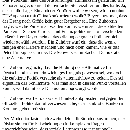
Das Publikum hatte den Ausführungen aufmerksam gelauscht. Ein
Zuhörer fragte, ob nicht der einfache Steuerzahler für alles hafte. Ja,
das sei die Lage. Ein anderer Zuhörer wollte wissen, wie man ohne
EU-Superstaat mit China konkurrieren wolle? Beyer antwortet, dass
der Drang nach Größe kein guter Ratgeber sei. Eine Zuhörerin
fragte, welche Partei man wählen könne, wenn sich die etablierten
Parteien in Sachen Europa- und Finanzpolitik nicht unterscheiden
ließen? Herr Beyer meinte, dass die ungeeigneten Politiker nicht
wieder gewählt würden. Ein Zuhörer warf ein, dass die wenig
fähigen eher Kariere machten und nach oben kämen, wie es das
Peter-Prinzip beschreibe. Die Schweiz sei in Sachen Demokratie
eine Alternative.
Ein Zuhörer ergänzte, dass die Bildung der »Alternative für
Deutschland« schon ein wichtiges Ereignis gewesen sei, wo doch
die etablierte Politik versuche als »alternativlos« zu gelten. Das sei
eigentlich das Schlimmste, was man sich in diesem Punkt vorstellen
könne, weil damit jede Diskussion abgewürgt werde.
Ein Zuhörer warf ein, dass der Bundesbankpräsident entgegen der
offiziellen Politik darauf verwiesen habe, dass bankrotte Banken in
Konkurs gehen müssten.
Der Moderator faste nach zweiundeinhalb Stunden zusammen, dass
Diskussionen für Entscheidungen in komplexen Fragen
unverzichtbar seien, dass soziale Lernprozesse institutionelle