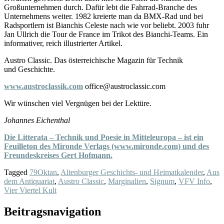
Großunternehmen durch. Dafür lebt die Fahrrad-Branche des
Unternehmens weiter. 1982 kreierte man da BMX-Rad und bei
Radsportlern ist Bianchis Celeste nach wie vor beliebt. 2003 fuhr
Jan Ullrich die Tour de France im Trikot des Bianchi-Teams. Ein
informativer, reich illustrierter Artikel.
Austro Classic. Das österreichische Magazin für Technik
und Geschichte.
www.austroclassik.com
office@austroclassic.com
Wir wünschen viel Vergnügen bei der Lektüre.
Johannes Eichenthal
Die Litterata – Technik und Poesie in Mitteleuropa – ist ein
Feuilleton des Mironde Verlags (www.mironde.com) und des
Freundeskreises Gert Hofmann.
Tagged
79Oktan
,
Altenburger Geschichts- und Heimatkalender
,
Aus
dem Antiquariat
,
Austro Classic
,
Marginalien
,
Signum
,
VFV Info
,
Vier Viertel Kult
Beitragsnavigation