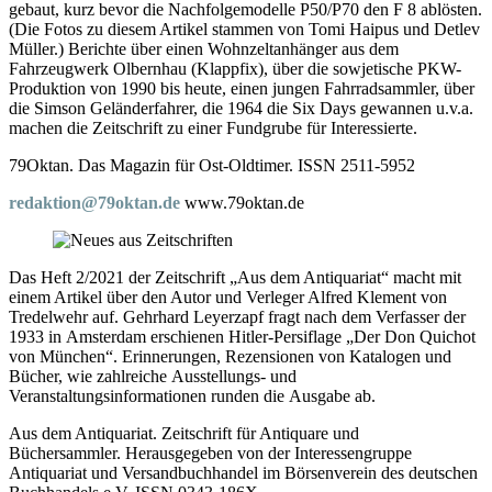
gebaut, kurz bevor die Nachfolgemodelle P50/P70 den F 8 ablösten.
(Die Fotos zu diesem Artikel stammen von Tomi Haipus und Detlev
Müller.) Berichte über einen Wohnzeltanhänger aus dem
Fahrzeugwerk Olbernhau (Klappfix), über die sowjetische PKW-
Produktion von 1990 bis heute, einen jungen Fahrradsammler, über
die Simson Geländerfahrer, die 1964 die Six Days gewannen u.v.a.
machen die Zeitschrift zu einer Fundgrube für Interessierte.
79Oktan. Das Magazin für Ost-Oldtimer. ISSN 2511-5952
redaktion@79oktan.de
www.79oktan.de
Das Heft 2/2021 der Zeitschrift „Aus dem Antiquariat“ macht mit
einem Artikel über den Autor und Verleger Alfred Klement von
Tredelwehr auf. Gehrhard Leyerzapf fragt nach dem Verfasser der
1933 in Amsterdam erschienen Hitler-Persiflage „Der Don Quichot
von München“. Erinnerungen, Rezensionen von Katalogen und
Bücher, wie zahlreiche Ausstellungs- und
Veranstaltungsinformationen runden die Ausgabe ab.
Aus dem Antiquariat. Zeitschrift für Antiquare und
Büchersammler. Herausgegeben von der Interessengruppe
Antiquariat und Versandbuchhandel im Börsenverein des deutschen