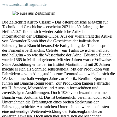
www.zeitschrift-signum.de
Die Zeitschrift Austro Classic – Das österreichische Magazin für
Technik und Geschichte – erscheint 2021 im 30. Jahrgang. Im
Heft 2/2021 finden sich wieder zahlreiche Artikel und
Informationen der Oldtimer-Clubs. Aus der Vielfalt ragt der Artikel
von Alexander Korab über die Geschichte der italienischen
Fahrzeugfirma Bianchi heraus.Die Farbgebung des Titel entspricht
der Firmenfarbe Bianchis: Celeste – ein Türkis zwischen hellblau
und hellgrün – so wie die Wasserfarbe der Adria. Eduardo Bianchi
wurde 1865 in Mailand geboren. Mit vier Jahren war er Vollwaise.
Seine Ausbildung erhielt er im Institut Martinitt und mit 20 Jahren
machte er sich als Schmied selbstständig. Mit der Produktion von
Fahrrädern – vom Alltagsrad bis zum Rennrad – entwickelte sich die
Werkstatt innerhalb weniger Jahre zur Fabrik. Berühmt Sportler
fuhren mit Bianchi-Rennrädern. Zur Produktion kamen Fahrräder
mit Hilfsmotor, Motorräder und Autos in formschönen und
zuverlässigen Ausführungen. Doch 1989 verschwand der name
Bianchi vom Automarkt. Das ist bedauerlich, vereinten doch solch
Unternehmen die Erfahrungen eines breiten Spektrums der
Fahrzeuggeschichte. Aus solchen Unternehmen wäre am ehesten
eine notwendige Weiterentwicklung der Fahrzeugbranche zu
erwarten gewesen. Doch auch hier setzte sich die Macht der