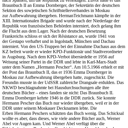
nach Spanien, um die Republik zu verteidigen. Zuvor hatte er das
Braunbuch II an Emma Dornberger, der Sekretärin der deutschen
Sektion des sowjetischen Schriftstellerverbandes in Moskau
zur Aufbewahrung übergeben. HermanTeichmann kämpfte in der
XIII. Internationalen Brigade und wurde nach der Niederlage der
Republik von französischen Behörden interniert, doch gelang ihm
die Flucht aus dem Lager. Nach der deutschen Besetzung
Frankreichs schloss er sich der Résistance an, wurde 1941 von
der Gestapo verhaftet und in Ingolstadt, München und Dachau
interniert. Von den US-Truppen bei der Einnahme Dachaus aus dem
KZ befreit wurde er wieder KPD-Funktionär und Stadtverordneter
in Augsburg. Nach dem KPD-Verbot übersiedelte er 1956 auf
Weisung seiner Partei in die DDR und lebte in Karl-Marx-Stadt
unter dem Namen „Hermann Pescher“. Am 10.5.1966 erhielt er mit
der Post das Braunbuch II, das er 1936 Emma Dornberger in
Moskau zur Aufbewahrung übergeben hatte, zugeschickt. Die
Freundin musste in der UdSSR zahlreiche Drangsale erdulden. Das
NKWD beschlagnahmte bei Hausdurchsuchungen alle ihre
deutschen Bücher – eines fanden sie nicht: Das Braunbuch II.
Emma Dornberger kehrte 1946 in die DDR zurück. Sie konnte
Hermann Pescher das Buch nur wieder übergeben, weil er in der
DDR unter seinem Moskauer Decknamen lebte. Die
Erben Hermann Peschers schätzten das Buch wenig. Das Schicksal
wollte es aber, dass dieses, wie viele andere Bücher auch, Werner
Abel vor Augen kam. Und Werner Abel verfügt über die