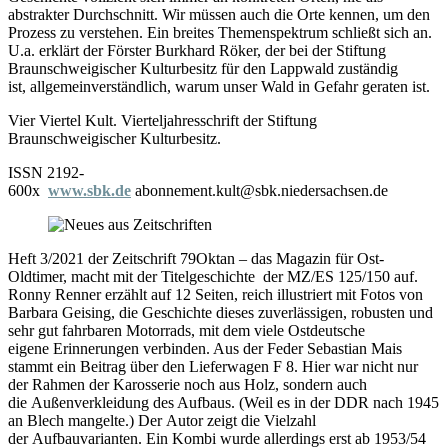
abstrakter Durchschnitt. Wir müssen auch die Orte kennen, um den
Prozess zu verstehen. Ein breites Themenspektrum schließt sich an.
U.a. erklärt der Förster Burkhard Röker, der bei der Stiftung
Braunschweigischer Kulturbesitz für den Lappwald zuständig
ist, allgemeinverständlich, warum unser Wald in Gefahr geraten ist.
Vier Viertel Kult. Vierteljahresschrift der Stiftung
Braunschweigischer Kulturbesitz.
ISSN 2192-
600x
www.sbk.de
abonnement.kult@sbk.niedersachsen.de
Heft 3/2021 der Zeitschrift 79Oktan – das Magazin für Ost-
Oldtimer, macht mit der Titelgeschichte der MZ/ES 125/150 auf.
Ronny Renner erzählt auf 12 Seiten, reich illustriert mit Fotos von
Barbara Geising, die Geschichte dieses zuverlässigen, robusten und
sehr gut fahrbaren Motorrads, mit dem viele Ostdeutsche
eigene Erinnerungen verbinden. Aus der Feder Sebastian Mais
stammt ein Beitrag über den Lieferwagen F 8. Hier war nicht nur
der Rahmen der Karosserie noch aus Holz, sondern auch
die Außenverkleidung des Aufbaus. (Weil es in der DDR nach 1945
an Blech mangelte.) Der Autor zeigt die Vielzahl
der Aufbauvarianten. Ein Kombi wurde allerdings erst ab 1953/54