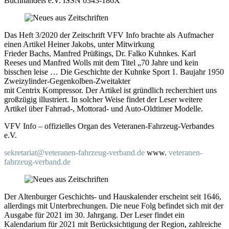
Buchhandels e.V. ISSN 0343-186X
Das Heft 3/2020 der Zeitschrift VFV Info brachte als Aufmacher
einen Artikel Heiner Jakobs, unter Mitwirkung
Frieder Bachs, Manfred Prüßings, Dr. Falko Kuhnkes. Karl
Reeses und Manfred Wolls mit dem Titel „70 Jahre und kein
bisschen leise … Die Geschichte der Kuhnke Sport 1. Baujahr 1950
Zweizylinder-Gegenkolben-Zweitakter
mit Centrix Kompressor. Der Artikel ist gründlich recherchiert uns
großzügig illustriert. In solcher Weise findet der Leser weitere
Artikel über Fahrrad-, Mottorad- und Auto-Oldtimer Modelle.
VFV Info – offizielles Organ des Veteranen-Fahrzeug-Verbandes
e.V.
sekretariat@veteranen-fahrzeug-verband.de
www.
veteranen-
fahrzeug-verband.de
Der Altenburger Geschichts- und Hauskalender erscheint seit 1646,
allerdings mit Unterbrechungen. Die neue Folg befindet sich mit der
Ausgabe für 2021 im 30. Jahrgang. Der Leser findet ein
Kalendarium für 2021 mit Berücksichtigung der Region, zahlreiche