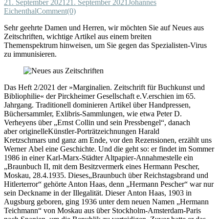
21. September 2021
21. September 2021
Johannes
Eichenthal
Comment(0)
Sehr geehrte Damen und Herren, wir möchten Sie auf Neues aus
Zeitschriften, wichtige Artikel aus einem breiten
Themenspektrum hinweisen, um Sie gegen das Spezialisten-Virus
zu immunisieren.
Das Heft 2/2021 der »Marginalien. Zeitschrift für Buchkunst und
Bibliophilie« der Pirckheimer Gesellschaft e.V.erschien im 65.
Jahrgang. Traditionell dominieren Artikel über Handpressen,
Büchersammler, Exlibris-Sammlungen, wie etwa Peter D.
Verheyens über „Ernst Collin und sein Pressbengel“, danach
aber originelleKünstler-Porträtzeichnungen Harald
Kretzschmars und ganz am Ende, vor den Rezensionen, erzählt uns
Werner Abel eine Geschichte. Und die geht so: er findet im Sommer
1986 in einer Karl-Marx-Städter Altpapier-Annahmestelle ein
„Braunbuch II, mit dem Besitzvermerk eines Hermann Pescher,
Moskau, 28.4.1935. Dieses„Braunbuch über Reichstagsbrand und
Hitlerterror“ gehörte Anton Haas, denn „Hermann Pescher“ war nur
sein Deckname in der Illegalität. Dieser Anton Haas, 1903 in
Augsburg geboren, ging 1936 unter dem neuen Namen „Hermann
Teichmann“ von Moskau aus über Stockholm-Amsterdam-Paris