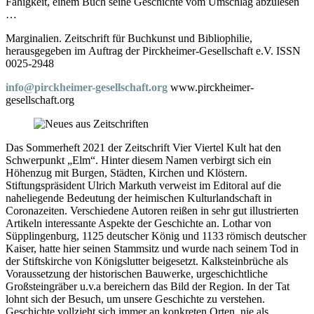
Fähigkeit, einem Buch seine Geschichte vom Umschlag abzulesen
…
Marginalien. Zeitschrift für Buchkunst und Bibliophilie,
herausgegeben im Auftrag der Pirckheimer-Gesellschaft e.V. ISSN
0025-2948
info@pirckheimer-gesellschaft.org
www.pirckheimer-
gesellschaft.org
Das Sommerheft 2021 der Zeitschrift Vier Viertel Kult hat den
Schwerpunkt „Elm“. Hinter diesem Namen verbirgt sich ein
Höhenzug mit Burgen, Städten, Kirchen und Klöstern.
Stiftungspräsident Ulrich Markuth verweist im Editoral auf die
naheliegende Bedeutung der heimischen Kulturlandschaft in
Coronazeiten. Verschiedene Autoren reißen in sehr gut illustrierten
Artikeln interessante Aspekte der Geschichte an. Lothar von
Süpplingenburg, 1125 deutscher König und 1133 römisch deutscher
Kaiser, hatte hier seinen Stammsitz und wurde nach seinem Tod in
der Stiftskirche von Königslutter beigesetzt. Kalksteinbrüche als
Voraussetzung der historischen Bauwerke, urgeschichtliche
Großsteingräber u.v.a bereichern das Bild der Region. In der Tat
lohnt sich der Besuch, um unsere Geschichte zu verstehen.
Geschichte vollzieht sich immer an konkreten Orten, nie als