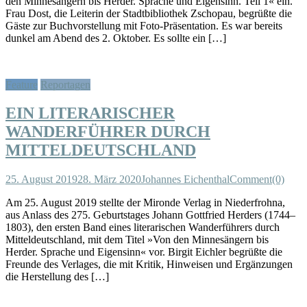
den Minnesängern bis Herder. Sprache und Eigensinn. Teil 1« ein.
Frau Dost, die Leiterin der Stadtbibliothek Zschopau, begrüßte die
Gäste zur Buchvorstellung mit Foto-Präsentation. Es war bereits
dunkel am Abend des 2. Oktober. Es sollte ein […]
Feature
Reportagen
EIN LITERARISCHER
WANDERFÜHRER DURCH
MITTELDEUTSCHLAND
25. August 2019
28. März 2020
Johannes Eichenthal
Comment(0)
Am 25. August 2019 stellte der Mironde Verlag in Niederfrohna,
aus Anlass des 275. Geburtstages Johann Gottfried Herders (1744–
1803), den ersten Band eines literarischen Wanderführers durch
Mitteldeutschland, mit dem Titel »Von den Minnesängern bis
Herder. Sprache und Eigensinn« vor. Birgit Eichler begrüßte die
Freunde des Verlages, die mit Kritik, Hinweisen und Ergänzungen
die Herstellung des […]