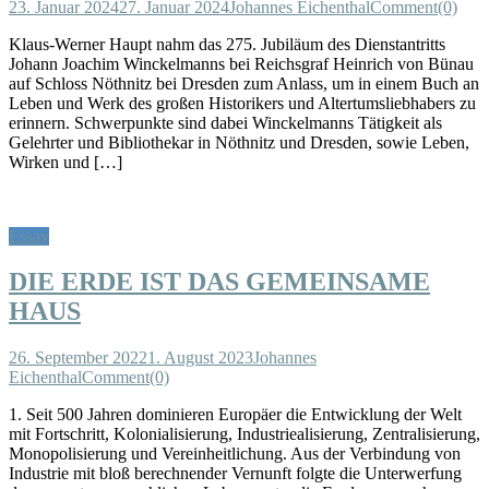
23. Januar 2024
27. Januar 2024
Johannes Eichenthal
Comment(0)
Klaus-Werner Haupt nahm das 275. Jubiläum des Dienstantritts
Johann Joachim Winckelmanns bei Reichsgraf Heinrich von Bünau
auf Schloss Nöthnitz bei Dresden zum Anlass, um in einem Buch an
Leben und Werk des großen Historikers und Altertumsliebhabers zu
erinnern. Schwerpunkte sind dabei Winckelmanns Tätigkeit als
Gelehrter und Bibliothekar in Nöthnitz und Dresden, sowie Leben,
Wirken und […]
Essay
DIE ERDE IST DAS GEMEINSAME
HAUS
26. September 2022
1. August 2023
Johannes
Eichenthal
Comment(0)
1. Seit 500 Jahren dominieren Europäer die Entwicklung der Welt
mit Fortschritt, Kolonialisierung, Industriealisierung, Zentralisierung,
Monopolisierung und Vereinheitlichung. Aus der Verbindung von
Industrie mit bloß berechnender Vernunft folgte die Unterwerfung