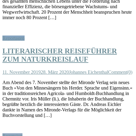
des gesamten menschlichen Lebens unter die Forderung nach
finanzieller Effizienz, die börsengetriebene Wachstums- und
Wegwerfwirtschaft. 20 Prozent der Menschheit beanspruchen heute
immer noch 80 Prozent […]
Reportagen
LITERARISCHER REISEFÜHRER
ZUM NATURKREISLAUF
11. November 2019
28. März 2020
Johannes Eichenthal
Comment(0)
Am Abend des 7. November stellte der Mironde Verlag sein neues
Buch »Von den Minnesängern bis Herder. Sprache und Eigensinn.«
in der traditionsreichen Agricola- und Humboldt-Buchhandlung in
Chemnitz vor. Iris Müller (li.), die Inhaberin der Buchhandlung,
begrüßte herzlich die interessierten Gäste. Dr. Andreas Eichler
dankte in Namen des Mironde-Verlags für die Möglichkeit der
Buchvorstellung und […]
Rezension