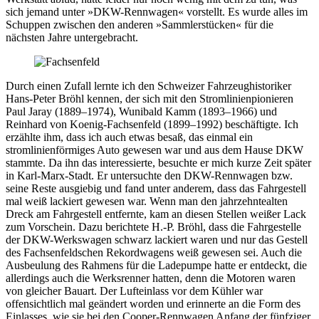
sich jemand unter »DKW-Rennwagen« vorstellt. Es wurde alles im
Schuppen zwischen den anderen »Sammlerstücken« für die
nächsten Jahre untergebracht.
Durch einen Zufall lernte ich den Schweizer Fahrzeughistoriker
Hans-Peter Bröhl kennen, der sich mit den Stromlinienpio­nieren
Paul Jaray (1889–1974), Wunibald Kamm (1893–1966) und
Reinhard von Koenig-Fachsenfeld (1899–1992) beschäftigte. Ich
erzählte ihm, dass ich auch etwas besaß, das einmal ein
stromlinienförmiges Auto gewesen war und aus dem Hause DKW
stammte. Da ihn das interessierte, besuchte er mich kurze Zeit später
in Karl-Marx-Stadt. Er untersuchte den DKW-Rennwagen bzw.
seine Reste ausgiebig und fand unter anderem, dass das Fahrgestell
mal weiß lackiert gewesen war. Wenn man den jahrzehntealten
Dreck am Fahrgestell entfernte, kam an diesen Stellen weißer Lack
zum Vorschein. Dazu berichtete H.-P. Bröhl, dass die Fahrgestelle
der DKW-Werkswagen schwarz lackiert waren und nur das Gestell
des Fachsenfeldschen Rekordwagens weiß gewesen sei. Auch die
Ausbeulung des Rahmens für die Ladepumpe hatte er entdeckt, die
allerdings auch die Werksrenner hatten, denn die Motoren waren
von gleicher Bauart. Der Lufteinlass vor dem Kühler war
offensichtlich mal geändert worden und erinnerte an die Form des
Einlasses, wie sie bei den Cooper-Rennwagen Anfang der fünfziger