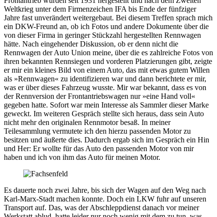
Frontantrieb wurden seit 1931 hergestellt und nach dem Zweiten
Weltkrieg unter dem Firmenzeichen IFA bis Ende der fünfziger
Jahre fast unverändert weitergebaut. Bei diesem Treffen sprach mich
ein DKW-Freund an, ob ich Fotos und andere Dokumente über die
von dieser Firma in geringer Stückzahl hergestellten Rennwagen
hätte. Nach eingehender Diskussion, ob er denn nicht die
Rennwagen der Auto Union meine, über die es zahlreiche Fotos von
ihren bekannten Rennsiegen und vorderen Platzierungen gibt, zeigte
er mir ein kleines Bild von einem Auto, das mit etwas gutem Willen
als »Rennwagen« zu identifizieren war und dann berichtete er mir,
was er über dieses Fahrzeug wusste. Mir war bekannt, dass es von
der Rennversion der Frontantriebswagen nur »eine Hand voll«
gegeben hatte. Sofort war mein Interesse als Sammler dieser Marke
geweckt. Im weiteren Gespräch stellte sich heraus, dass sein Auto
nicht mehr den originalen Rennmotor besaß. In meiner
Teilesammlung vermutete ich den hierzu passenden Motor zu
besitzen und äußerte dies. Dadurch ergab sich im Gespräch ein Hin
und Her: Er wollte für das Auto den passenden Motor von mir
haben und ich von ihm das Auto für meinen Motor.
Es dauerte noch zwei Jahre, bis sich der Wagen auf den Weg nach
Karl-Marx-Stadt machen konnte. Doch ein LKW fuhr auf unseren
Transport auf. Das, was der Abschleppdienst danach vor meiner
Werkstatt ablud, hatte leider nur noch wenig mit dem zu tun, was