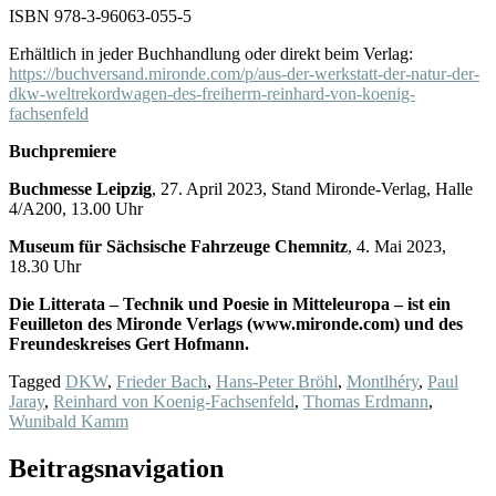
ISBN 978-3-96063-055-5
Erhältlich in jeder Buchhandlung oder direkt beim Verlag:
https://buchversand.mironde.com/p/aus-der-werkstatt-der-natur-der-
dkw-weltrekordwagen-des-freiherrn-reinhard-von-koenig-
fachsenfeld
Buchpremiere
Buchmesse Leipzig
, 27. April 2023, Stand Mironde-Verlag, Halle
4/A200, 13.00 Uhr
Museum für Sächsische Fahrzeuge Chemnitz
, 4. Mai 2023,
18.30 Uhr
Die Litterata – Technik und Poesie in Mitteleuropa – ist ein
Feuilleton des Mironde Verlags (www.mironde.com) und des
Freundeskreises Gert Hofmann.
Tagged
DKW
,
Frieder Bach
,
Hans-Peter Bröhl
,
Montlhéry
,
Paul
Jaray
,
Reinhard von Koenig-Fachsenfeld
,
Thomas Erdmann
,
Wunibald Kamm
Beitragsnavigation