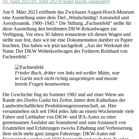
10. April 2023
10. April 2023
Frieder Bach
Comment(0)
Am 9. März 2023 eröffnete das Zwickauer August-Horch-Museum
eine Ausstellung unter dem Titel „Windschnittig? Automobil und
Aerodynamik. 1900–1945.“ Die Stiftung „Fachsenfeld“ stellte für
diese Ausstellung den berühmten DKW-Rekordwagen zur
Verfügung. Vor etwa 30 Jahren restaurierte ich diesen Wagen und
stellte nun fest, dass wir nie eine Dokumentation darüber zu Papier
brachten. Das haben wir jetzt nachgeholt: „Aus der Werkstatt der
Natur. Der DKW Weltrekordwagen des Freiherrn Reinhard von
Fachsenfeld.“
Frieder Bach, dritter von links mit weißer Mütze, war
in Garitz noch nicht richtig ausgestiegen und musste
bereits Fragen beantworten.
Die Geschichte fing im Sommer 1982 und auf einer Wiese am
Rande des Dorfes Garitz bei Zerbst, hinter dem Kulturhaus der
Landwirtschaftlichen Produktionsgenossenschaft, an. Hier
versammelten sich seit 1964 jedes Jahr an einem Wochenende viele
Fahrer und Liebhaber von DKW- und IFA-Autos zu einer
gemeinsamen Ausfahrt am Sonnabend und zum Austausch von
Ersatzteilen und Erfahrungen zwecks Erhaltung und Verbesserung
ihrer nicht mehr ganz jungen Fahrzeuge. DKW-Autos mit