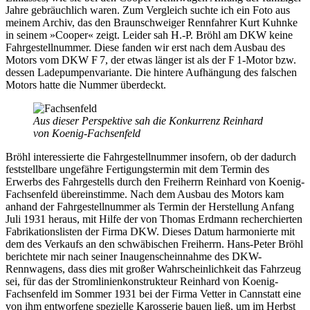
Jahre gebräuchlich waren. Zum Vergleich suchte ich ein Foto aus
meinem Archiv, das den Braunschweiger Rennfahrer Kurt Kuhnke
in seinem »Cooper« zeigt. Leider sah H.-P. Bröhl am DKW keine
Fahrgestellnummer. Diese fanden wir erst nach dem Ausbau des
Motors vom DKW F 7, der etwas länger ist als der F 1-Motor bzw.
dessen Ladepumpenvariante. Die hintere Aufhängung des falschen
Motors hatte die Nummer überdeckt.
Aus dieser Perspektive sah die Konkurrenz Reinhard
von Koenig-Fachsenfeld
Bröhl interessierte die Fahrgestellnummer insofern, ob der dadurch
feststellbare ungefähre Fertigungstermin mit dem Termin des
Erwerbs des Fahrgestells durch den Freiherrn Reinhard von Koenig-
Fachsenfeld übereinstimme. Nach dem Ausbau des Motors kam
anhand der Fahrgestellnummer als Termin der Herstellung Anfang
Juli 1931 heraus, mit Hilfe der von Thomas Erdmann recherchierten
Fabrikationslisten der Firma DKW. Dieses Datum harmonierte mit
dem des Verkaufs an den schwäbischen Freiherrn. Hans-Peter Bröhl
berichtete mir nach seiner Inaugenscheinnahme des DKW-
Rennwagens, dass dies mit großer Wahrscheinlichkeit das Fahrzeug
sei, für das der Stromlinienkonstrukteur Reinhard von Koenig-
Fachsenfeld im Sommer 1931 bei der Firma Vetter in Cannstatt eine
von ihm entworfene spezielle Karosserie bauen ließ, um im Herbst