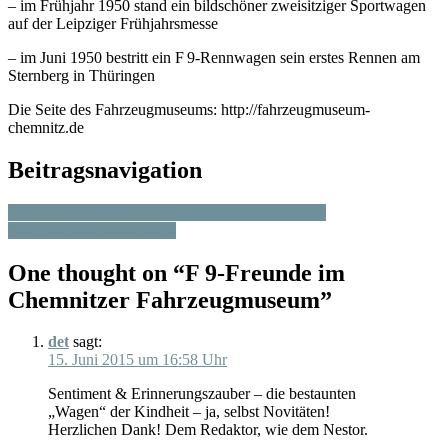
– im Frühjahr 1950 stand ein bildschöner zweisitziger Sportwagen
auf der Leipziger Frühjahrsmesse
– im Juni 1950 bestritt ein F 9-Rennwagen sein erstes Rennen am
Sternberg in Thüringen
Die Seite des Fahrzeugmuseums: http://fahrzeugmuseum-
chemnitz.de
Beitragsnavigation
Birgit Reichert in der Rathausgalerie Niederfrohna
Sängerwettstreit im Garten
One thought on “
F 9-Freunde im
Chemnitzer Fahrzeugmuseum
”
det
sagt:
15. Juni 2015 um 16:58 Uhr
Sentiment & Erinnerungszauber – die bestaunten
„Wagen“ der Kindheit – ja, selbst Novitäten!
Herzlichen Dank! Dem Redaktor, wie dem Nestor.