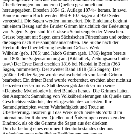
Überlieferungen und anderen Quellen gesammelt und
herausgegeben. Dresden 1854 (2. Auflage 1874)« heraus. In zwei
Bände in einem Buch werden 894 + 107 Sagen auf 950 Seiten
vorgestellt. Die Sagen werden nummeriert. Die Einleitung beginnt
mit einem Bezug auf die Brüder Grimm hinsichtlich der Bedeutung
von Sagen. Sagen sind für Grässe »Schutzengel« der Menschen.
Grässe beginnt mit Sagen zum Sächsischen Fürstenhaus und ordnet
die Sagen nach Kreishauptmannschaften. Die Suche nach der
Herkunft der Überlieferung bestimmt Grässes Werk.
Wilhelm (geb. 1785) und Jakob Grimm (geb. 1786) legten bereits
um 1806 ihre Sagensammlung an. (Bibliothek, Zeitungsausschnitte
usw.) Der Erste Band erschien 1816 bei Nicolai in Berlin (363
Sagen, nummeriert). Der zweiter Band 1818 (585 Sagen). Der
größter Teil der Sagen wurde wahrscheinlich von Jacob Grimm
bearbeitet. Ein dritter Band wurde vorbereitet, erschien aber nicht zu
Lebzeiten der Grimms. Statt dessen gab Jacob Grimm seine
»Deutsche Mythologie« in drei Bänden heraus. Die Grimms hatten
den Anspruch: Sammlung von Volksüberlieferungen als Quelle zum
Geschichtsverständnis, der »Urgeschichte« zu leisten. Ihre
Sammelprinzipien waren Wahrhaftigkeit und Treue an
Überlieferung. Insofern gilt das Werk noch heute als Vorbild im
internationalen Rahmen. Quellen und Äußerungen erwecken den
Eindruck, als ob die Grimms die Sagen aus der direkten
Durcharbeitung eines enormen Literaturbestandes oder aus
Aufzeichnungen mündlicher Erzählungen gewannen.