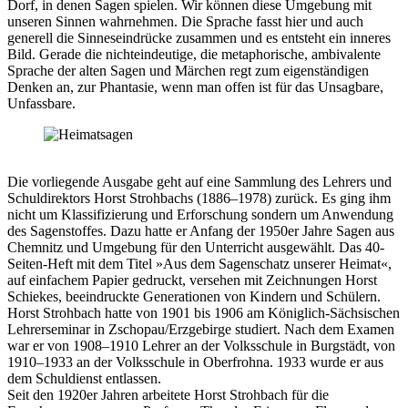
Dorf, in denen Sagen spielen. Wir können diese Umgebung mit
unseren Sinnen wahrnehmen. Die Sprache fasst hier und auch
generell die Sinneseindrücke zusammen und es entsteht ein inneres
Bild. Gerade die nichteindeutige, die metaphorische, ambivalente
Sprache der alten Sagen und Märchen regt zum eigenständigen
Denken an, zur Phantasie, wenn man offen ist für das Unsagbare,
Unfassbare.
Die vorliegende Ausgabe geht auf eine Sammlung des Lehrers und
Schuldirektors Horst Strohbachs (1886–1978) zurück. Es ging ihm
nicht um Klassifizierung und Erforschung sondern um Anwendung
des Sagenstoffes. Dazu hatte er Anfang der 1950er Jahre Sagen aus
Chemnitz und Umgebung für den Unterricht ausgewählt. Das 40-
Seiten-Heft mit dem Titel »Aus dem Sagenschatz unserer Heimat«,
auf einfachem Papier gedruckt, versehen mit Zeichnungen Horst
Schiekes, beeindruckte Generationen von Kindern und Schülern.
Horst Strohbach hatte von 1901 bis 1906 am Königlich-Sächsischen
Lehrerseminar in Zschopau/Erzgebirge studiert. Nach dem Examen
war er von 1908–1910 Lehrer an der Volksschule in Burgstädt, von
1910–1933 an der Volksschule in Oberfrohna. 1933 wurde er aus
dem Schuldienst entlassen.
Seit den 1920er Jahren arbeitete Horst Strohbach für die