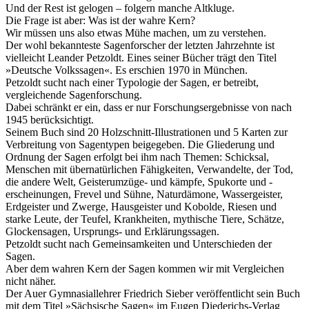
Und der Rest ist gelogen – folgern manche Altkluge.
Die Frage ist aber: Was ist der wahre Kern?
Wir müssen uns also etwas Mühe machen, um zu verstehen.
Der wohl bekannteste Sagenforscher der letzten Jahrzehnte ist
vielleicht Leander Petzoldt. Eines seiner Bücher trägt den Titel
»Deutsche Volkssagen«. Es erschien 1970 in München.
Petzoldt sucht nach einer Typologie der Sagen, er betreibt,
vergleichende Sagenforschung.
Dabei schränkt er ein, dass er nur Forschungsergebnisse von nach
1945 berücksichtigt.
Seinem Buch sind 20 Holzschnitt-Illustrationen und 5 Karten zur
Verbreitung von Sagentypen beigegeben. Die Gliederung und
Ordnung der Sagen erfolgt bei ihm nach Themen: Schicksal,
Menschen mit übernatürlichen Fähigkeiten, Verwandelte, der Tod,
die andere Welt, Geisterumzüge- und kämpfe, Spukorte und -
erscheinungen, Frevel und Sühne, Naturdämone, Wassergeister,
Erdgeister und Zwerge, Hausgeister und Kobolde, Riesen und
starke Leute, der Teufel, Krankheiten, mythische Tiere, Schätze,
Glockensagen, Ursprungs- und Erklärungssagen.
Petzoldt sucht nach Gemeinsamkeiten und Unterschieden der
Sagen.
Aber dem wahren Kern der Sagen kommen wir mit Vergleichen
nicht näher.
Der Auer Gymnasiallehrer Friedrich Sieber veröffentlicht sein Buch
mit dem Titel »Sächsische Sagen« im Eugen Diederichs-Verlag