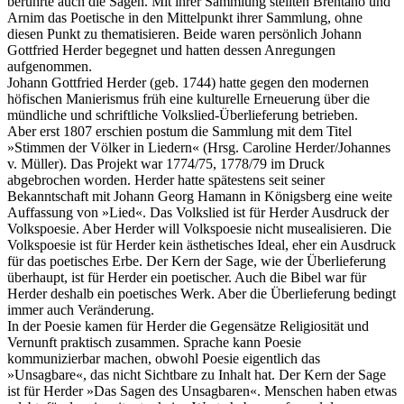
berührte auch die Sagen. Mit ihrer Sammlung stellten Brentano und
Arnim das Poetische in den Mittelpunkt ihrer Sammlung, ohne
diesen Punkt zu thematisieren. Beide waren persönlich Johann
Gottfried Herder begegnet und hatten dessen Anregungen
aufgenommen.
Johann Gottfried Herder (geb. 1744) hatte gegen den modernen
höfischen Manierismus früh eine kulturelle Erneuerung über die
mündliche und schriftliche Volkslied-Überlieferung betrieben.
Aber erst 1807 erschien postum die Sammlung mit dem Titel
»Stimmen der Völker in Liedern« (Hrsg. Caroline Herder/Johannes
v. Müller). Das Projekt war 1774/75, 1778/79 im Druck
abgebrochen worden. Herder hatte spätestens seit seiner
Bekanntschaft mit Johann Georg Hamann in Königsberg eine weite
Auffassung von »Lied«. Das Volkslied ist für Herder Ausdruck der
Volkspoesie. Aber Herder will Volkspoesie nicht musealisieren. Die
Volkspoesie ist für Herder kein ästhetisches Ideal, eher ein Ausdruck
für das poetisches Erbe. Der Kern der Sage, wie der Überlieferung
überhaupt, ist für Herder ein poetischer. Auch die Bibel war für
Herder deshalb ein poetisches Werk. Aber die Überlieferung bedingt
immer auch Veränderung.
In der Poesie kamen für Herder die Gegensätze Religiosität und
Vernunft praktisch zusammen. Sprache kann Poesie
kommunizierbar machen, obwohl Poesie eigentlich das
»Unsagbare«, das nicht Sichtbare zu Inhalt hat. Der Kern der Sage
ist für Herder »Das Sagen des Unsagbaren«. Menschen haben etwas