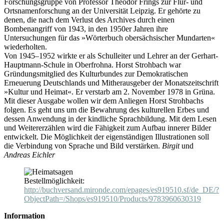
Forschungsgruppe von Professor Theodor Frings zur Flur- und
Ortsnamenforschung an der Universität Leipzig. Er gehörte zu
denen, die nach dem Verlust des Archives durch einen
Bombenangriff von 1943, in den 1950er Jahren ihre
Untersuchungen für das »Wörterbuch obersächsischer Mundarten«
wiederholten.
Von 1945–1952 wirkte er als Schulleiter und Lehrer an der Gerhart-
Hauptmann-Schule in Oberfrohna. Horst Strohbach war
Gründungsmitglied des Kulturbundes zur Demokratischen
Erneuerung Deutschlands und Mitherausgeber der Monatszeitschrift
»Kultur und Heimat«. Er verstarb am 2. November 1978 in Grüna.
Mit dieser Ausgabe wollen wir dem Anliegen Horst Strohbachs
folgen. Es geht uns um die Bewahrung des kulturellen Erbes und
dessen Anwendung in der kindliche Sprachbildung. Mit dem Lesen
und Weitererzählen wird die Fähigkeit zum Aufbau innerer Bilder
entwickelt. Die Möglichkeit der eigenständigen Illustrationen soll
die Verbindung von Sprache und Bild verstärken.
Birgit
und
Andreas Eichler
Bestellmöglichkeit:
http://buchversand.mironde.com/epages/es919510.sf/de_DE/?
ObjectPath=/Shops/es919510/Products/9783960630319
Information