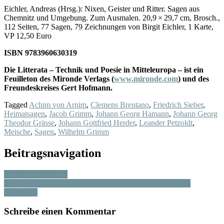
Eichler, Andreas (Hrsg.): Nixen, Geister und Ritter. Sagen aus
Chemnitz und Umgebung. Zum Ausmalen. 20,9 × 29,7 cm, Brosch.,
112 Seiten, 77 Sagen, 79 Zeichnungen von Birgit Eichler, 1 Karte,
VP 12,50 Euro
ISBN 9783960630319
Die Litterata – Technik und Poesie in Mitteleuropa – ist ein
Feuilleton des Mironde Verlags (
www.mironde.com
) und des
Freundeskreises Gert Hofmann.
Tagged
Achim von Arnim
,
Clemens Brentano
,
Friedrich Sieber
,
Heimatsagen
,
Jacob Grimm
,
Johann Georg Hamann
,
Johann Georg
Theodor Grässe
,
Johann Gottfried Herder
,
Leander Petzoldt
,
Meische
,
Sagen
,
Wilhelm Grimm
Beitragsnavigation
DER PHILOSOPH
JOHANN GOTTFRIED HERDER – DER WEISE VON
WEIMAR
Schreibe einen Kommentar