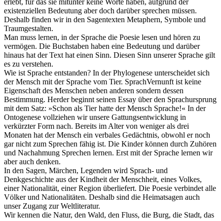
erlebt, für das sie mitunter keine Worte haben, aufgrund der
existenziellen Bedeutung aber doch darüber sprechen müssen.
Deshalb finden wir in den Sagentexten Metaphern, Symbole und
Traumgestalten.
Man muss lernen, in der Sprache die Poesie lesen und hören zu
vermögen. Die Buchstaben haben eine Bedeutung und darüber
hinaus hat der Text hat einen Sinn. Diesen Sinn unserer Sprache gilt
es zu verstehen.
Wie ist Sprache entstanden? In der Phylogenese unterscheidet sich
der Mensch mit der Sprache vom Tier. SprachVernunft ist keine
Eigenschaft des Menschen neben anderen sondern dessen
Bestimmung. Herder beginnt seinen Essay über den Sprachursprung
mit dem Satz: »Schon als Tier hatte der Mensch Sprache!« In der
Ontogenese vollziehen wir unsere Gattungsentwicklung in
verkürzter Form nach. Bereits im Alter von weniger als drei
Monaten hat der Mensch ein verbales Gedächtnis, obwohl er noch
gar nicht zum Sprechen fähig ist. Die Kinder können durch Zuhören
und Nachahmung Sprechen lernen. Erst mit der Sprache lernen wir
aber auch denken.
In den Sagen, Märchen, Legenden wird Sprach- und
Denkgeschichte aus der Kindheit der Menschheit, eines Volkes,
einer Nationalität, einer Region überliefert. Die Poesie verbindet alle
Völker und Nationalitäten. Deshalb sind die Heimatsagen auch
unser Zugang zur Weltliteratur.
Wir kennen die Natur, den Wald, den Fluss, die Burg, die Stadt, das