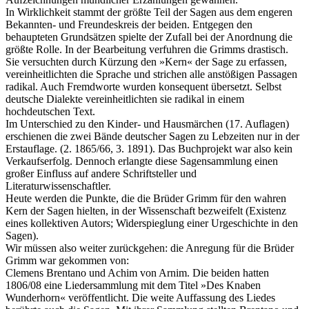
In Wirklichkeit stammt der größte Teil der Sagen aus dem engeren
Bekannten- und Freundeskreis der beiden. Entgegen den
behaupteten Grundsätzen spielte der Zufall bei der Anordnung die
größte Rolle. In der Bearbeitung verfuhren die Grimms drastisch.
Sie versuchten durch Kürzung den »Kern« der Sage zu erfassen,
vereinheitlichten die Sprache und strichen alle anstößigen Passagen
radikal. Auch Fremdworte wurden konsequent übersetzt. Selbst
deutsche Dialekte vereinheitlichten sie radikal in einem
hochdeutschen Text.
Im Unterschied zu den Kinder- und Hausmärchen (17. Auflagen)
erschienen die zwei Bände deutscher Sagen zu Lebzeiten nur in der
Erstauflage. (2. 1865/66, 3. 1891). Das Buchprojekt war also kein
Verkaufserfolg. Dennoch erlangte diese Sagensammlung einen
großer Einfluss auf andere Schriftsteller und
Literaturwissenschaftler.
Heute werden die Punkte, die die Brüder Grimm für den wahren
Kern der Sagen hielten, in der Wissenschaft bezweifelt (Existenz
eines kollektiven Autors; Widerspieglung einer Urgeschichte in den
Sagen).
Wir müssen also weiter zurückgehen: die Anregung für die Brüder
Grimm war gekommen von:
Clemens Brentano und Achim von Arnim. Die beiden hatten
1806/08 eine Liedersammlung mit dem Titel »Des Knaben
Wunderhorn« veröffentlicht. Die weite Auffassung des Liedes