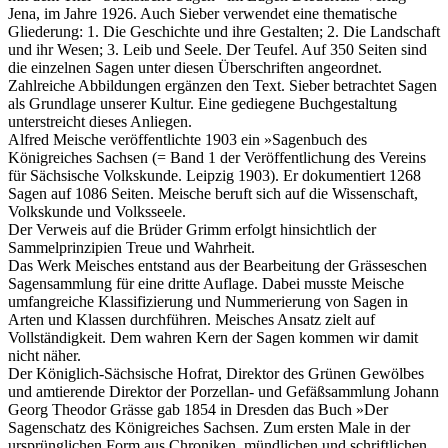
Jena, im Jahre 1926. Auch Sieber verwendet eine thematische
Gliederung: 1. Die Geschichte und ihre Gestalten; 2. Die Landschaft
und ihr Wesen; 3. Leib und Seele. Der Teufel. Auf 350 Seiten sind
die einzelnen Sagen unter diesen Überschriften angeordnet.
Zahlreiche Abbildungen ergänzen den Text. Sieber betrachtet Sagen
als Grundlage unserer Kultur. Eine gediegene Buchgestaltung
unterstreicht dieses Anliegen.
Alfred Meische veröffentlichte 1903 ein »Sagenbuch des
Königreiches Sachsen (= Band 1 der Veröffentlichung des Vereins
für Sächsische Volkskunde. Leipzig 1903). Er dokumentiert 1268
Sagen auf 1086 Seiten. Meische beruft sich auf die Wissenschaft,
Volkskunde und Volksseele.
Der Verweis auf die Brüder Grimm erfolgt hinsichtlich der
Sammelprinzipien Treue und Wahrheit.
Das Werk Meisches entstand aus der Bearbeitung der Grässeschen
Sagensammlung für eine dritte Auflage. Dabei musste Meische
umfangreiche Klassifizierung und Nummerierung von Sagen in
Arten und Klassen durchführen. Meisches Ansatz zielt auf
Vollständigkeit. Dem wahren Kern der Sagen kommen wir damit
nicht näher.
Der Königlich-Sächsische Hofrat, Direktor des Grünen Gewölbes
und amtierende Direktor der Porzellan- und Gefäßsammlung Johann
Georg Theodor Grässe gab 1854 in Dresden das Buch »Der
Sagenschatz des Königreiches Sachsen. Zum ersten Male in der
ursprünglichen Form aus Chroniken, mündlichen und schriftlichen