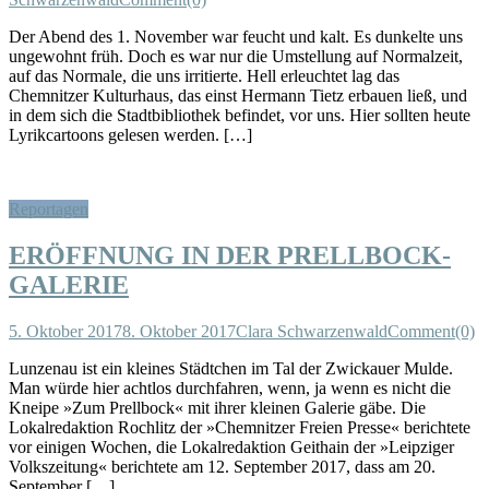
Der Abend des 1. November war feucht und kalt. Es dunkelte uns
ungewohnt früh. Doch es war nur die Umstellung auf Normalzeit,
auf das Normale, die uns irritierte. Hell erleuchtet lag das
Chemnitzer Kulturhaus, das einst Hermann Tietz erbauen ließ, und
in dem sich die Stadtbibliothek befindet, vor uns. Hier sollten heute
Lyrikcartoons gelesen werden. […]
Reportagen
ERÖFFNUNG IN DER PRELLBOCK-
GALERIE
5. Oktober 2017
8. Oktober 2017
Clara Schwarzenwald
Comment(0)
Lunzenau ist ein kleines Städtchen im Tal der Zwickauer Mulde.
Man würde hier achtlos durchfahren, wenn, ja wenn es nicht die
Kneipe »Zum Prellbock« mit ihrer kleinen Galerie gäbe. Die
Lokalredaktion Rochlitz der »Chemnitzer Freien Presse« berichtete
vor einigen Wochen, die Lokalredaktion Geithain der »Leipziger
Volkszeitung« berichtete am 12. September 2017, dass am 20.
September […]