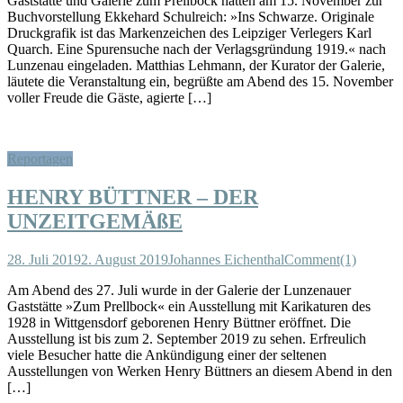
Gaststätte und Galerie zum Prellbock hatten am 15. November zur
Buchvorstellung Ekkehard Schulreich: »Ins Schwarze. Originale
Druckgrafik ist das Markenzeichen des Leipziger Verlegers Karl
Quarch. Eine Spurensuche nach der Verlagsgründung 1919.« nach
Lunzenau eingeladen. Matthias Lehmann, der Kurator der Galerie,
läutete die Veranstaltung ein, begrüßte am Abend des 15. November
voller Freude die Gäste, agierte […]
Reportagen
HENRY BÜTTNER – DER
UNZEITGEMÄßE
28. Juli 2019
2. August 2019
Johannes Eichenthal
Comment(1)
Am Abend des 27. Juli wurde in der Galerie der Lunzenauer
Gaststätte »Zum Prellbock« ein Ausstellung mit Karikaturen des
1928 in Wittgensdorf geborenen Henry Büttner eröffnet. Die
Ausstellung ist bis zum 2. September 2019 zu sehen. Erfreulich
viele Besucher hatte die Ankündigung einer der seltenen
Ausstellungen von Werken Henry Büttners an diesem Abend in den
[…]