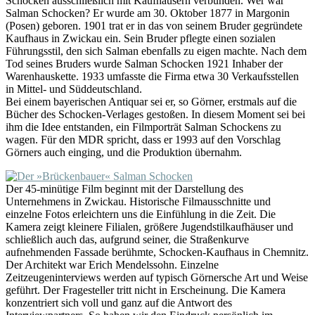
Schocken ausschließlich mit Kaufhäusern verbunden. Wer war
Salman Schocken? Er wurde am 30. Oktober 1877 in Margonin
(Posen) geboren. 1901 trat er in das von seinem Bruder gegründete
Kaufhaus in Zwickau ein. Sein Bruder pflegte einen sozialen
Führungsstil, den sich Salman ebenfalls zu eigen machte. Nach dem
Tod seines Bruders wurde Salman Schocken 1921 Inhaber der
Warenhauskette. 1933 umfasste die Firma etwa 30 Verkaufsstellen
in Mittel- und Süddeutschland.
Bei einem bayerischen Antiquar sei er, so Görner, erstmals auf die
Bücher des Schocken-Verlages gestoßen. In diesem Moment sei bei
ihm die Idee entstanden, ein Filmporträt Salman Schockens zu
wagen. Für den MDR spricht, dass er 1993 auf den Vorschlag
Görners auch einging, und die Produktion übernahm.
Der 45-minütige Film beginnt mit der Darstellung des
Unternehmens in Zwickau. Historische Filmausschnitte und
einzelne Fotos erleichtern uns die Einfühlung in die Zeit. Die
Kamera zeigt kleinere Filialen, größere Jugendstilkaufhäuser und
schließlich auch das, aufgrund seiner, die Straßenkurve
aufnehmenden Fassade berühmte, Schocken-Kaufhaus in Chemnitz.
Der Architekt war Erich Mendelssohn. Einzelne
Zeitzeugeninterviews werden auf typisch Görnersche Art und Weise
geführt. Der Fragesteller tritt nicht in Erscheinung. Die Kamera
konzentriert sich voll und ganz auf die Antwort des