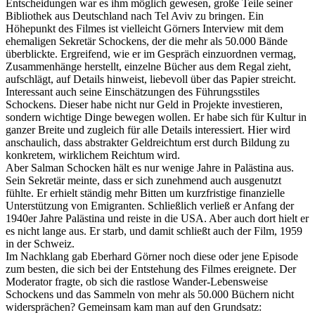
Entscheidungen war es ihm möglich gewesen, große Teile seiner
Bibliothek aus Deutschland nach Tel Aviv zu bringen. Ein
Höhepunkt des Filmes ist vielleicht Görners Interview mit dem
ehemaligen Sekretär Schockens, der die mehr als 50.000 Bände
überblickte. Ergreifend, wie er im Gespräch einzuordnen vermag,
Zusammenhänge herstellt, einzelne Bücher aus dem Regal zieht,
aufschlägt, auf Details hinweist, liebevoll über das Papier streicht.
Interessant auch seine Einschätzungen des Führungsstiles
Schockens. Dieser habe nicht nur Geld in Projekte investieren,
sondern wichtige Dinge bewegen wollen. Er habe sich für Kultur in
ganzer Breite und zugleich für alle Details interessiert. Hier wird
anschaulich, dass abstrakter Geldreichtum erst durch Bildung zu
konkretem, wirklichem Reichtum wird.
Aber Salman Schocken hält es nur wenige Jahre in Palästina aus.
Sein Sekretär meinte, dass er sich zunehmend auch ausgenutzt
fühlte. Er erhielt ständig mehr Bitten um kurzfristige finanzielle
Unterstützung von Emigranten. Schließlich verließ er Anfang der
1940er Jahre Palästina und reiste in die USA. Aber auch dort hielt er
es nicht lange aus. Er starb, und damit schließt auch der Film, 1959
in der Schweiz.
Im Nachklang gab Eberhard Görner noch diese oder jene Episode
zum besten, die sich bei der Entstehung des Filmes ereignete. Der
Moderator fragte, ob sich die rastlose Wander-Lebensweise
Schockens und das Sammeln von mehr als 50.000 Büchern nicht
widersprächen? Gemeinsam kam man auf den Grundsatz: