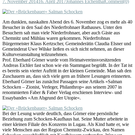
7. November 2014
16. April 2017
Johannes Eichenthal
Comment(0)
Am dunklen, nasskalten Abend des 6. November zog es mehr als 40
Besucher in den Saal des Niederfrohnaer Rathauses. Unter den
Besuchern sah man viele Niederfrohnaer, aber auch Gäste aus
Chemnitz und Mühlau waren gekommen. Niederfrohnas
Bürgermeister Klaus Kertzscher, Gemeinderätin Claudia Elsner und
Gemeinderat Uwe Wilske ließen es sich nicht nehmen, an dieser
Kulturveranstaltung teilzunehmen.
Prof. Eberhard Görner wurde vom Heimatvereinsvorsitzenden
Andreas Eichler fast schon wie ein Stammgast begrüßt. In der Tat ist
es bereits sein vierter Auftritt in der kleinen Gemeinde. Man sah den
Zuschauern an, dass sich viele gern an frühere Lesungen erinnerten.
Eberhard Görner las zunächst Passagen seine Artikels »Salman
Schocken – Zionist, Verleger, Philanthrop« aus seinem 2007 in
renommierten Faber & Faber Verlag erschienen Interview- und
Essaybandes »Am Abgrund der Utopie«.
Bei der Lesung wurde deutlich, dass Görner eine persönliche
Beziehung zum Schocken-Kaufhaus hat. Seine Mutter arbeitete in
einer kleinen Filiale des Konzerns in Lugau. Als Kind hatte er, wie
viele Menschen aus der Region Chemnitz-Zwickau, den Namen