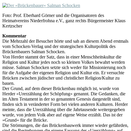
Foto: Prof. Eberhard Görner und die Organisatoren des
Heimatvereins Niederfrohna e.V., ganz rechts Bürgermeister Klaus
Kertzscher
Kommentar
Die Mehrzahl der Besucher hörte und sah an diesem Abend erstmals
vom Schocken-Verlag und der strategischen Kulturpolitik des
Brückenbauers Salman Schocken.
Von Herder stammt der Satz, dass in einer Menschheitskultur die
Religion und Kultur jedes noch so kleinen Volkes bewahrt werden
müsse. Salman Schocken setzte sich weder für Missionierung noch
für die Aufgabe der eigenen Religion und Kultur ein. Er versuchte
Brücken zwischen jüdischer und christlicher Religion/Kultur zu
bauen.
Der Grund, auf dem dieser Brückenbau möglich ist, wurde von
Herder »Urerzählung der Schöpfung« genannt. Die Gedanken, die
im Alten Testament in der so genannten Genesis dargestellt sind,
finden sich in veränderter Form bei vielen anderen Kulturen. Herder
meinte, dass die Urerzählung über die Jahrtausende weitergegeben
wurde, von jedem Volk aber auf eigene Weise erzählt. Das ist der
»Grund« für die Brücke.
Die Strömungen, die das Brückenbauwerk immer wieder gefährden,
sind die Bestrebungen die eigene Fassung der »Urerzählung« auf