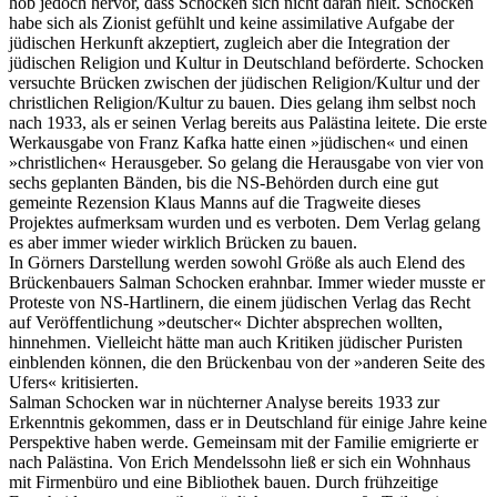
hob jedoch hervor, dass Schocken sich nicht daran hielt. Schocken
habe sich als Zionist gefühlt und keine assimilative Aufgabe der
jüdischen Herkunft akzeptiert, zugleich aber die Integration der
jüdischen Religion und Kultur in Deutschland beförderte. Schocken
versuchte Brücken zwischen der jüdischen Religion/Kultur und der
christlichen Religion/Kultur zu bauen. Dies gelang ihm selbst noch
nach 1933, als er seinen Verlag bereits aus Palästina leitete. Die erste
Werkausgabe von Franz Kafka hatte einen »jüdischen« und einen
»christlichen« Herausgeber. So gelang die Herausgabe von vier von
sechs geplanten Bänden, bis die NS-Behörden durch eine gut
gemeinte Rezension Klaus Manns auf die Tragweite dieses
Projektes aufmerksam wurden und es verboten. Dem Verlag gelang
es aber immer wieder wirklich Brücken zu bauen.
In Görners Darstellung werden sowohl Größe als auch Elend des
Brückenbauers Salman Schocken erahnbar. Immer wieder musste er
Proteste von NS-Hartlinern, die einem jüdischen Verlag das Recht
auf Veröffentlichung »deutscher« Dichter absprechen wollten,
hinnehmen. Vielleicht hätte man auch Kritiken jüdischer Puristen
einblenden können, die den Brückenbau von der »anderen Seite des
Ufers« kritisierten.
Salman Schocken war in nüchterner Analyse bereits 1933 zur
Erkenntnis gekommen, dass er in Deutschland für einige Jahre keine
Perspektive haben werde. Gemeinsam mit der Familie emigrierte er
nach Palästina. Von Erich Mendelssohn ließ er sich ein Wohnhaus
mit Firmenbüro und eine Bibliothek bauen. Durch frühzeitige