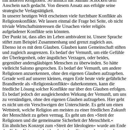
mit anderen Religionen. So ähnlich hat Salman Schocken dem
Anschein nach gedacht. Von diesem Ansatz aus erfolgte seine
strategische Verlagstätigkeit.
In unserer heutigen Welt erscheinen viele furchtbare Konflikte als
Religionskonflikte. Wir lassen einmal die Frage bei Seite, ob nicht
triviale Wirtschaftsinteressen die Ursachen vieler religiös
aufgeladener Konflikte sein könnten.
Der Punkt ist, dass alles im Leben ambivalent ist. Unsere Sprache
stiftet zum Beispiel Zusammenhang und grenzt zugleich aus.
Ebenso ist es mit dem Glauben. Glauben kann Gemeinschaft stiften
und zugleich ausgrenzen. Es bedarf der Vernunft, um eitle Gefühle
der Überlegenheit, oder ängstliches Verzagen, oder beides,
gegenüber andersgläubigen Menschen zu überwinden. So hätte
vielleicht Salomo gesprochen. Es bedarf der Vernunft, um andere
Religionen anzuerkennen, ohne den eigenen Glauben aufzugeben.
Gerade weil auf unserer kleinen, engen Erde heute viele gefährliche
Brandherde als »Religionskonflikte« daherkommen, kann die
friedliche Lösung solcher Konflikte nur über den Glauben erfolgen.
Es bedarf jedoch der ausgleichenden Wirkung der Vernunft, um uns
zu verständigen, ohne den eigenen Glauben aufzugeben. Hier geht
es nicht um ein Verschweigen der Unterschiede. Es geht um einen
Wettstreit, welche Religion am meisten zu einer friedlichen Zukunft
der Menschheit zu geben vermag. Es geht um den »Streit der
Religionen und die gemeinsame Sicherheit der Menschheit.«
Ein ähnliches Konzept zum »Streit der Ideologien« wurde am Ende