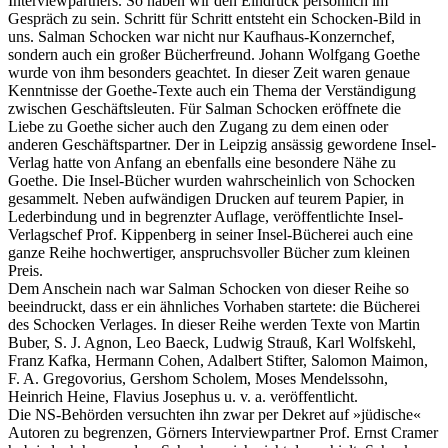
Interviewpartners. So haben wir den Eindruck persönlich im
Gespräch zu sein. Schritt für Schritt entsteht ein Schocken-Bild in
uns. Salman Schocken war nicht nur Kaufhaus-Konzernchef,
sondern auch ein großer Bücherfreund. Johann Wolfgang Goethe
wurde von ihm besonders geachtet. In dieser Zeit waren genaue
Kenntnisse der Goethe-Texte auch ein Thema der Verständigung
zwischen Geschäftsleuten. Für Salman Schocken eröffnete die
Liebe zu Goethe sicher auch den Zugang zu dem einen oder
anderen Geschäftspartner. Der in Leipzig ansässig gewordene Insel-
Verlag hatte von Anfang an ebenfalls eine besondere Nähe zu
Goethe. Die Insel-Bücher wurden wahrscheinlich von Schocken
gesammelt. Neben aufwändigen Drucken auf teurem Papier, in
Lederbindung und in begrenzter Auflage, veröffentlichte Insel-
Verlagschef Prof. Kippenberg in seiner Insel-Bücherei auch eine
ganze Reihe hochwertiger, anspruchsvoller Bücher zum kleinen
Preis.
Dem Anschein nach war Salman Schocken von dieser Reihe so
beeindruckt, dass er ein ähnliches Vorhaben startete: die Bücherei
des Schocken Verlages. In dieser Reihe werden Texte von Martin
Buber, S. J. Agnon, Leo Baeck, Ludwig Strauß, Karl Wolfskehl,
Franz Kafka, Hermann Cohen, Adalbert Stifter, Salomon Maimon,
F. A. Gregovorius, Gershom Scholem, Moses Mendelssohn,
Heinrich Heine, Flavius Josephus u. v. a. veröffentlicht.
Die NS-Behörden versuchten ihn zwar per Dekret auf »jüdische«
Autoren zu begrenzen, Görners Interviewpartner Prof. Ernst Cramer