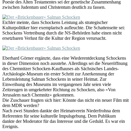
Poesie des Alten Testamentes sei der genetische Zusammenhang
zwischen Judentum und Christentum deutlich zu fassen.
Eichler meinte, dass Schockens Leistung als strategischer
Kulturpolitiker hier exemplarisch aufleuchte. Die Schattenseite sei:
Schockens Vertreibung durch die NS-Behörden habe einen nicht
ersetzbaren Verlust für die Kultur der Region verursacht.
Eberhard Görner ergänzte, dass eine Wiederentdeckung Schockens
in dieser Dimension noch ausstehe. Allerdings sei die Neueröffnung
des Chemnitzer Schocken-Kaufhauses als Sächsisches Landes-
Archäologie-Museum ein erster Schritt zur Anerkennung der
Lebensleistung Salman Schockens in seiner Heimat. Zur
Einweihung des Museums im vergangenen Jahr seien viele
Zeitzeugen in umgekehrter Richtung zu Schocken, also »Von
Jerusalem nach Chemnitz« gekommen.
Die Zuschauer fragten sich hier: Könnte das nicht ein neuer Film mit
dem MDR werden?
Nach zwei Stunden dankte der Heimatverein Niederfrohna dem
Referenten für seine kulturelle Impulsgebung. Dem Publikum
dankte der Moderator für das Interesse und die Geduld. Es war ein
Ereignis.