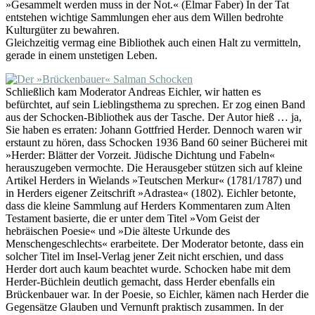
»Gesammelt werden muss in der Not.« (Elmar Faber) In der Tat
entstehen wichtige Sammlungen eher aus dem Willen bedrohte
Kulturgüter zu bewahren.
Gleichzeitig vermag eine Bibliothek auch einen Halt zu vermitteln,
gerade in einem unstetigen Leben.
Schließlich kam Moderator Andreas Eichler, wir hatten es
befürchtet, auf sein Lieblingsthema zu sprechen. Er zog einen Band
aus der Schocken-Bibliothek aus der Tasche. Der Autor hieß … ja,
Sie haben es erraten: Johann Gottfried Herder. Dennoch waren wir
erstaunt zu hören, dass Schocken 1936 Band 60 seiner Bücherei mit
»Herder: Blätter der Vorzeit. Jüdische Dichtung und Fabeln«
herauszugeben vermochte. Die Herausgeber stützen sich auf kleine
Artikel Herders in Wielands »Teutschen Merkur« (1781/1787) und
in Herders eigener Zeitschrift »Adrastea« (1802). Eichler betonte,
dass die kleine Sammlung auf Herders Kommentaren zum Alten
Testament basierte, die er unter dem Titel »Vom Geist der
hebräischen Poesie« und »Die älteste Urkunde des
Menschengeschlechts« erarbeitete. Der Moderator betonte, dass ein
solcher Titel im Insel-Verlag jener Zeit nicht erschien, und dass
Herder dort auch kaum beachtet wurde. Schocken habe mit dem
Herder-Büchlein deutlich gemacht, dass Herder ebenfalls ein
Brückenbauer war. In der Poesie, so Eichler, kämen nach Herder die
Gegensätze Glauben und Vernunft praktisch zusammen. In der