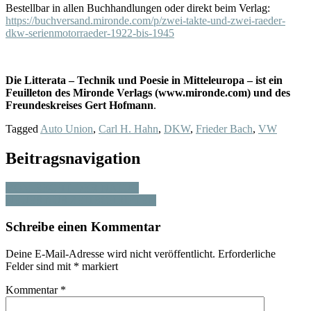
Bestellbar in allen Buchhandlungen oder direkt beim Verlag:
https://buchversand.mironde.com/p/zwei-takte-und-zwei-raeder-
dkw-serienmotorraeder-1922-bis-1945
Die Litterata – Technik und Poesie in Mitteleuropa – ist ein
Feuilleton des Mironde Verlags (www.mironde.com) und des
Freundeskreises Gert Hofmann
.
Tagged
Auto Union
,
Carl H. Hahn
,
DKW
,
Frieder Bach
,
VW
Beitragsnavigation
VOM RECHT DER NATUR
NEUES AUS ZEITSCHRIFTEN
Schreibe einen Kommentar
Deine E-Mail-Adresse wird nicht veröffentlicht.
Erforderliche
Felder sind mit
*
markiert
Kommentar
*