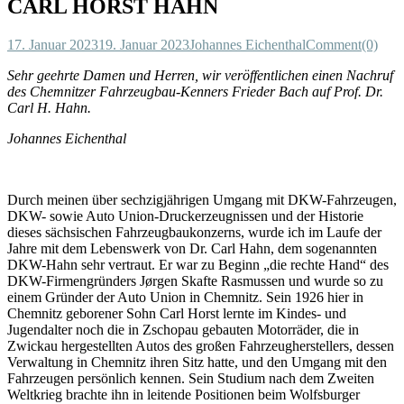
CARL HORST HAHN
17. Januar 2023
19. Januar 2023
Johannes Eichenthal
Comment(0)
Sehr geehrte Damen und Herren, wir veröffentlichen einen Nachruf
des Chemnitzer Fahrzeugbau-Kenners Frieder Bach auf Prof. Dr.
Carl H. Hahn.
Johannes Eichenthal
Durch meinen über sechzigjährigen Umgang mit DKW-Fahrzeugen,
DKW- sowie Auto Union-Druckerzeugnissen und der Historie
dieses sächsischen Fahrzeugbaukonzerns, wurde ich im Laufe der
Jahre mit dem Lebenswerk von Dr. Carl Hahn, dem sogenannten
DKW-Hahn sehr vertraut. Er war zu Beginn „die rechte Hand“ des
DKW-Firmengründers Jørgen Skafte Rasmussen und wurde so zu
einem Gründer der Auto Union in Chemnitz. Sein 1926 hier in
Chemnitz geborener Sohn Carl Horst lernte im Kindes- und
Jugendalter noch die in Zschopau gebauten Motorräder, die in
Zwickau hergestellten Autos des großen Fahrzeugherstellers, dessen
Verwaltung in Chemnitz ihren Sitz hatte, und den Umgang mit den
Fahrzeugen persönlich kennen. Sein Studium nach dem Zweiten
Weltkrieg brachte ihn in leitende Positionen beim Wolfsburger