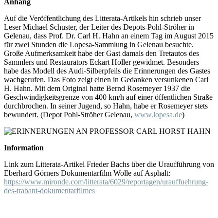
Anhang
Auf die Veröffentlichung des Litterata-Artikels hin schrieb unser
Leser Michael Schuster, der Leiter des Depots-Pohl-Ströher in
Gelenau, dass Prof. Dr. Carl H. Hahn an einem Tag im August 2015
für zwei Stunden die Lopesa-Sammlung in Gelenau besuchte.
Große Aufmerksamkeit habe der Gast damals den Tretautos des
Sammlers und Restaurators Eckart Holler gewidmet. Besonders
habe das Modell des Audi-Silberpfeils die Erinnerungen des Gastes
wachgerufen. Das Foto zeigt einen in Gedanken versunkenen Carl
H. Hahn. Mit dem Original hatte Bernd Rosemeyer 1937 die
Geschwindigkeitsgrenze von 400 km/h auf einer öffentlichen Straße
durchbrochen. In seiner Jugend, so Hahn, habe er Rosemeyer stets
bewundert. (Depot Pohl-Ströher Gelenau,
www.lopesa.de
)
Information
Link zum Litterata-Artikel Frieder Bachs über die Uraufführung von
Eberhard Görners Dokumentarfilm Wolle auf Asphalt:
https://www.mironde.com/litterata/6029/reportagen/urauffuehrung-
des-trabant-dokumentarfilmes