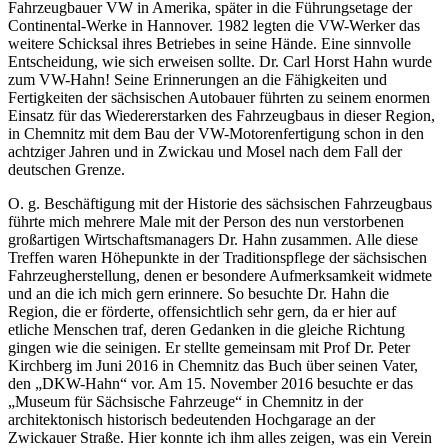
Fahrzeugbauer VW in Amerika, später in die Führungsetage der
Continental-Werke in Hannover. 1982 legten die VW-Werker das
weitere Schicksal ihres Betriebes in seine Hände. Eine sinnvolle
Entscheidung, wie sich erweisen sollte. Dr. Carl Horst Hahn wurde
zum VW-Hahn! Seine Erinnerungen an die Fähigkeiten und
Fertigkeiten der sächsischen Autobauer führten zu seinem enormen
Einsatz für das Wiedererstarken des Fahrzeugbaus in dieser Region,
in Chemnitz mit dem Bau der VW-Motorenfertigung schon in den
achtziger Jahren und in Zwickau und Mosel nach dem Fall der
deutschen Grenze.
O. g. Beschäftigung mit der Historie des sächsischen Fahrzeugbaus
führte mich mehrere Male mit der Person des nun verstorbenen
großartigen Wirtschaftsmanagers Dr. Hahn zusammen. Alle diese
Treffen waren Höhepunkte in der Traditionspflege der sächsischen
Fahrzeugherstellung, denen er besondere Aufmerksamkeit widmete
und an die ich mich gern erinnere. So besuchte Dr. Hahn die
Region, die er förderte, offensichtlich sehr gern, da er hier auf
etliche Menschen traf, deren Gedanken in die gleiche Richtung
gingen wie die seinigen. Er stellte gemeinsam mit Prof Dr. Peter
Kirchberg im Juni 2016 in Chemnitz das Buch über seinen Vater,
den „DKW-Hahn“ vor. Am 15. November 2016 besuchte er das
„Museum für Sächsische Fahrzeuge“ in Chemnitz in der
architektonisch historisch bedeutenden Hochgarage an der
Zwickauer Straße. Hier konnte ich ihm alles zeigen, was ein Verein