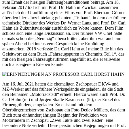
zum Erhalt der hiesigen Fahrzeugbautraditionen beiträgt. Am 18.
Februar 2017 traf ich mit Prof. Dr. Hahn in Zwickau zusammen
anlässlich der Uraufführung eines Films von Prof. Eberhard Görner
über den hier jahrzehntelang gebauten „Trabant“, in dem der frühere
technische Direktor des Werkes Dr. Werner Lang und Prof. Dr. Carl
Hahn als Zukunftsvisionär ausführlich zu Worte kamen. Dem Film
schloss sich eine lange Diskussion an. Der frühere VW-Chef hatte
damals schon die „Neunzig“ überschritten, aber ihm war auch am
späten Abend bei intensivem Gespräch keine Ermüdung
anzumerken. 2018 verfasste Dr. Carl Hahn auf meine Bitte hin das
Geleitwort zu dem Buch „Fahrzeugspuren in Chemnitz Teil 1“, das
mit den hiesigen Fahrzeugbaufirmen angefüllt ist, die er teilweise
noch aus eigenem Erleben kannte.
Am 16. Juli 2021 hatten die ehemaligen Zschopauer DKW- und
MZ-Werker auf das frühere Werksgelände eingeladen, da die Stadt
den Beinamen „Motorradstadt“ erhielt. Hierzu waren auch Prof. Dr.
Carl Hahn (re.) und Jørgen Skafte Rasmussen (li.), der Enkel des
Firmengründers, eingeladen. So entstand mit dem
Oberbürgermeister von Zschopau ein Foto Detlev Müllers, das dem
Buch zum einhundertjährigen Beginn der Produktion von
Motorrädern in Zschopau „Zwei Takte und zwei Räder“ eine
besondere Note verleiht. Diese persönlichen Begegnungen mit Prof.