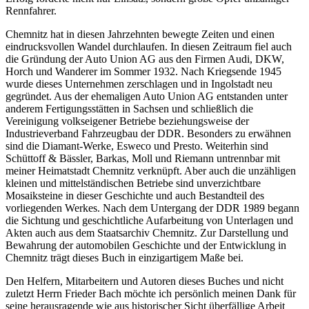
Rennfahrer.
Chemnitz hat in diesen Jahrzehnten bewegte Zeiten und einen
eindrucksvollen Wandel durchlaufen. In diesen Zeitraum fiel auch
die Gründung der Auto Union AG aus den Firmen Audi, DKW,
Horch und Wanderer im Sommer 1932. Nach Kriegsende 1945
wurde dieses Unternehmen zerschlagen und in Ingolstadt neu
gegründet. Aus der ehemaligen Auto Union AG entstanden unter
anderem Fertigungsstätten in Sachsen und schließlich die
Vereinigung volkseigener Betriebe beziehungsweise der
Industrieverband Fahrzeugbau der DDR. Besonders zu erwähnen
sind die Diamant-Werke, Esweco und Presto. Weiterhin sind
Schüttoff & Bässler, Barkas, Moll und Riemann untrennbar mit
meiner Heimatstadt Chemnitz verknüpft. Aber auch die unzähligen
kleinen und mittelständischen Betriebe sind unverzichtbare
Mosaiksteine in dieser Geschichte und auch Bestandteil des
vorliegenden Werkes. Nach dem Untergang der DDR 1989 begann
die Sichtung und geschichtliche Aufarbeitung von Unterlagen und
Akten auch aus dem Staatsarchiv Chemnitz. Zur Darstellung und
Bewahrung der automobilen Geschichte und der Entwicklung in
Chemnitz trägt dieses Buch in einzigartigem Maße bei.
Den Helfern, Mitarbeitern und Autoren dieses Buches und nicht
zuletzt Herrn Frieder Bach möchte ich persönlich meinen Dank für
seine herausragende wie aus historischer Sicht überfällige Arbeit